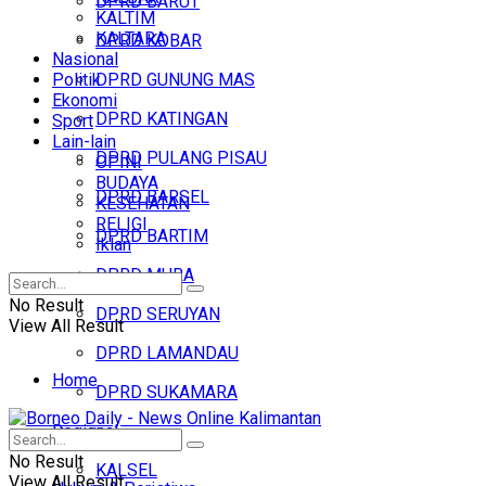
DPRD BARUT
KALTIM
KALTARA
DPRD KOBAR
Nasional
Politik
DPRD GUNUNG MAS
Ekonomi
DPRD KATINGAN
Sport
Lain-lain
DPRD PULANG PISAU
OPINI
BUDAYA
DPRD BARSEL
KESEHATAN
RELIGI
DPRD BARTIM
Iklan
DPRD MURA
No Result
DPRD SERUYAN
View All Result
DPRD LAMANDAU
Home
DPRD SUKAMARA
Regional
Headline
No Result
KALSEL
View All Result