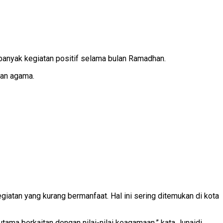
anyak kegiatan positif selama bulan Ramadhan.
dan agama.
atan yang kurang bermanfaat. Hal ini sering ditemukan di kota
ma berkaitan dengan nilai-nilai keagamaan,” kata Junaidi