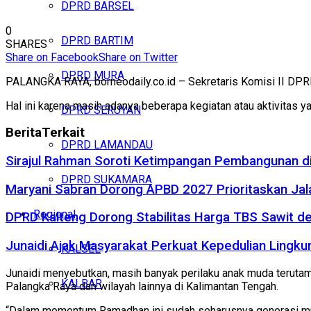
DPRD BARSEL
0
DPRD BARTIM
SHARES
Share on Facebook
Share on Twitter
DPRD MURA
PALANGKA RAYA, borneodaily.co.id – Sekretaris Komisi II DPR
Hal ini karena masih adanya beberapa kegiatan atau aktivitas y
DPRD SERUYAN
Berita
Terkait
DPRD LAMANDAU
Sirajul Rahman Soroti Ketimpangan Pembangunan di
DPRD SUKAMARA
Maryani Sabran Dorong APBD 2027 Prioritaskan Jal
Regional
DPRD Kalteng Dorong Stabilitas Harga TBS Sawit d
Junaidi Ajak Masyarakat Perkuat Kepedulian Ling
KALSEL
Junaidi menyebutkan, masih banyak perilaku anak muda terutam
KALBAR
Palangka Raya dan wilayah lainnya di Kalimantan Tengah.
“Dalam momentum Ramadhan ini sudah seharusnya generasi muda 