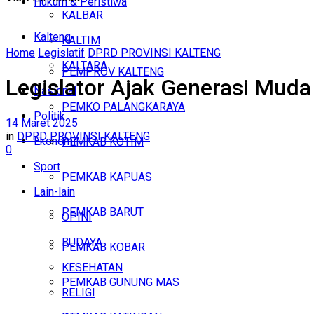
Hukum & Peristiwa
KALBAR
Kalteng
KALTIM
Home
Legislatif
DPRD PROVINSI KALTENG
KALTARA
PEMPROV KALTENG
Legislator Ajak Generasi Muda
Nasional
PEMKO PALANGKARAYA
Politik
14 Maret 2025
in
DPRD PROVINSI KALTENG
Ekonomi
PEMKAB KOTIM
0
Sport
PEMKAB KAPUAS
Lain-lain
PEMKAB BARUT
OPINI
BUDAYA
PEMKAB KOBAR
KESEHATAN
PEMKAB GUNUNG MAS
RELIGI