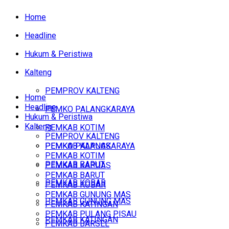
Home
Headline
Hukum & Peristiwa
Kalteng
PEMPROV KALTENG
Home
Headline
PEMKO PALANGKARAYA
Hukum & Peristiwa
Kalteng
PEMKAB KOTIM
PEMPROV KALTENG
PEMKAB KAPUAS
PEMKO PALANGKARAYA
PEMKAB KOTIM
PEMKAB BARUT
PEMKAB KAPUAS
PEMKAB BARUT
PEMKAB KOBAR
PEMKAB KOBAR
PEMKAB GUNUNG MAS
PEMKAB GUNUNG MAS
PEMKAB KATINGAN
PEMKAB PULANG PISAU
PEMKAB KATINGAN
PEMKAB BARSEL