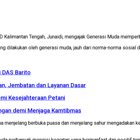
D Kalimantan Tengah, Junaidi, mengajak Generasi Muda memperb
ang dilakukan oleh generasi muda, jauh dari norma-norma sosial 
 DAS Barito
an, Jembatan dan Layanan Dasar
emi Kesejahteraan Petani
kungan demi Menjaga Kamtibmas
a menjelang berbuka puasa dan menjelang sahur mengadakan kegi
perbanyak mengisi kegiatan yang bermanfaat dan positif teruta