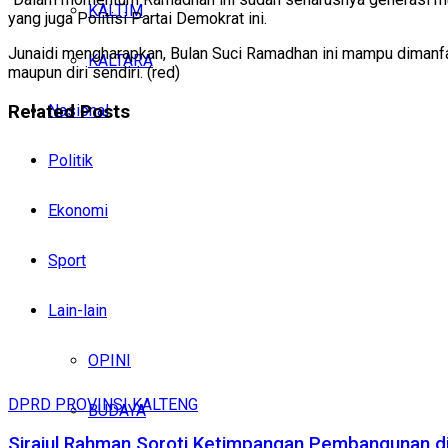
KALTIM
yang juga Politisi Partai Demokrat ini.
Junaidi mengharapkan, Bulan Suci Ramadhan ini mampu dimanfa
KALTARA
maupun diri sendiri. (red)
Related
Posts
Nasional
Politik
Ekonomi
Sport
Lain-lain
OPINI
DPRD PROVINSI KALTENG
BUDAYA
Sirajul Rahman Soroti Ketimpangan Pembangunan di