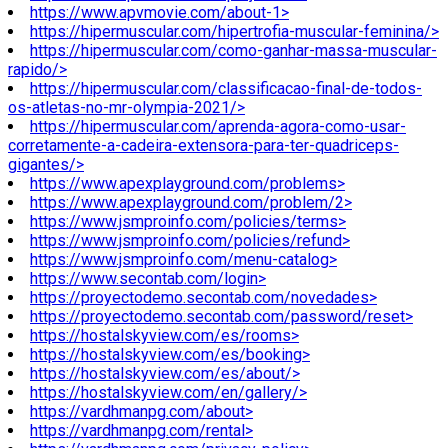
https://www.apvmovie.com/about-1>
https://hipermuscular.com/hipertrofia-muscular-feminina/>
https://hipermuscular.com/como-ganhar-massa-muscular-
rapido/>
https://hipermuscular.com/classificacao-final-de-todos-
os-atletas-no-mr-olympia-2021/>
https://hipermuscular.com/aprenda-agora-como-usar-
corretamente-a-cadeira-extensora-para-ter-quadriceps-
gigantes/>
https://www.apexplayground.com/problems>
https://www.apexplayground.com/problem/2>
https://www.jsmproinfo.com/policies/terms>
https://www.jsmproinfo.com/policies/refund>
https://www.jsmproinfo.com/menu-catalog>
https://www.secontab.com/login>
https://proyectodemo.secontab.com/novedades>
https://proyectodemo.secontab.com/password/reset>
https://hostalskyview.com/es/rooms>
https://hostalskyview.com/es/booking>
https://hostalskyview.com/es/about/>
https://hostalskyview.com/en/gallery/>
https://vardhmanpg.com/about>
https://vardhmanpg.com/rental>