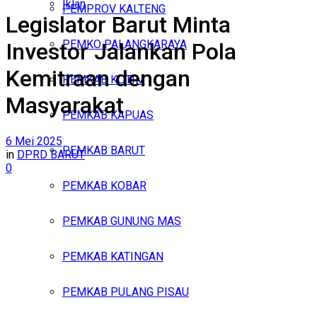
Iklan
PEMPROV KALTENG
Legislator Barut Minta
Jumat, Agustus 7, 2026
PEMKO PALANGKARAYA
Investor Jalankan Pola
Kemitraan dengan
PEMKAB KOTIM
Masyarakat
PEMKAB KAPUAS
6 Mei 2025
PEMKAB BARUT
in
DPRD BARUT
0
PEMKAB KOBAR
PEMKAB GUNUNG MAS
PEMKAB KATINGAN
PEMKAB PULANG PISAU