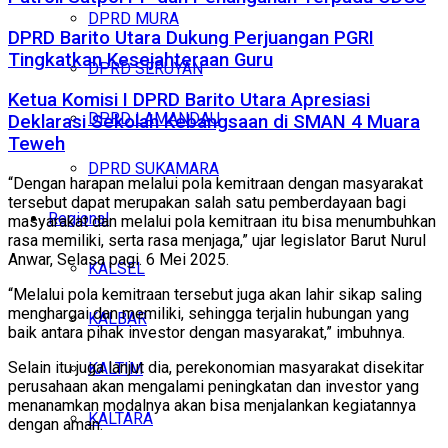
DPRD MURA
DPRD Barito Utara Dukung Perjuangan PGRI
Tingkatkan Kesejahteraan Guru
DPRD SERUYAN
Ketua Komisi I DPRD Barito Utara Apresiasi
DPRD LAMANDAU
Deklarasi Sekolah Kebangsaan di SMAN 4 Muara
Teweh
DPRD SUKAMARA
“Dengan harapan melalui pola kemitraan dengan masyarakat
tersebut dapat merupakan salah satu pemberdayaan bagi
Regional
masyarakat dan melalui pola kemitraan itu bisa menumbuhkan
rasa memiliki, serta rasa menjaga,” ujar legislator Barut Nurul
Anwar, Selasa pagi. 6 Mei 2025.
KALSEL
“Melalui pola kemitraan tersebut juga akan lahir sikap saling
menghargai dan memiliki, sehingga terjalin hubungan yang
KALBAR
baik antara pihak investor dengan masyarakat,” imbuhnya.
Selain itu juga lanjut dia, perekonomian masyarakat disekitar
KALTIM
perusahaan akan mengalami peningkatan dan investor yang
menanamkan modalnya akan bisa menjalankan kegiatannya
KALTARA
dengan aman.