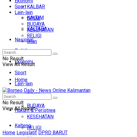
Ekonomi
Sport
KALBAR
Lain-lain
KALTIM
OPINI
BUDAYA
KALTARA
KESEHATAN
RELIGI
Nasional
Iklan
Politik
No Result
Ekonomi
View All Result
Sport
Home
Lain-lain
OPINI
Headline
No Result
BUDAYA
View All Result
Hukum & Peristiwa
KESEHATAN
Kalteng
RELIGI
Home
Legislatif
DPRD BARUT