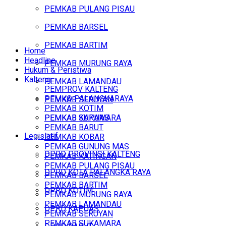
PEMKAB PULANG PISAU
PEMKAB BARSEL
PEMKAB BARTIM
Home
Headline
PEMKAB MURUNG RAYA
Hukum & Peristiwa
Kalteng
PEMKAB LAMANDAU
PEMPROV KALTENG
PEMKO PALANGKARAYA
PEMKAB SERUYAN
PEMKAB KOTIM
PEMKAB SUKAMARA
PEMKAB KAPUAS
PEMKAB BARUT
Legislatif
PEMKAB KOBAR
PEMKAB GUNUNG MAS
DPRD PROVINSI KALTENG
PEMKAB KATINGAN
PEMKAB PULANG PISAU
DPRD KOTA PALANGKA RAYA
PEMKAB BARSEL
PEMKAB BARTIM
DPRD KOTIM
PEMKAB MURUNG RAYA
PEMKAB LAMANDAU
DPRD KAPUAS
PEMKAB SERUYAN
PEMKAB SUKAMARA