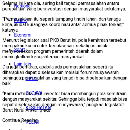
Selama ini kata dia, sering kali terjadi permasalahan antara
Nasional
perusahaan yang berinvestasi dengan masyarakat sekitarnya.
“Permasalahan itu seperti tumpang tindih lahan, dan tenaga
Politik
kerja, akibat kurangnya koordinasi antar semua pihak terkait,”
katanya.
Ekonomi
Menurut legislator asal PKB Barut ini, pola kemitraan tersebut
merupakan kunci untuk kesuksesan, sekaligus untuk
Sport
menyukseskan program pemerintah daerah dalam
meningkatkan kesejahteraan masyarakat.
Lain-lain
Dia juga berharap, apabila ada permasalahan seperti itu
diharapkan dapat diselesaikan melalui forum musyawarah,
sehingga permasalahan yang terjadi bisa diselesaikan dengan
OPINI
baik.
BUDAYA
“Kami meminta para investor bisa membangun pola kemitraan
dengan masyarakat sekitar. Sehingga bila terjadi masalah bisa
cepat diselesaikan dengan musyawarah,” pungkas legislatot
KESEHATAN
Barut Nurul Anwar. (
red
)
Continue Reading
RELIGI