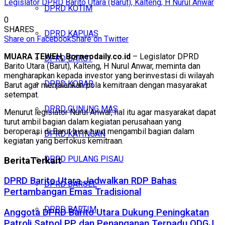
Legislator DPRD Barito Utara (Barut), Kalteng, H Nurul Anwar
DPRD KOTIM
0
SHARES
DPRD KAPUAS
Share on Facebook
Share on Twitter
MUARA TEWEH, Borneodaily.co.id
– Legislator DPRD
DPRD BARUT
Barito Utara (Barut), Kalteng, H Nurul Anwar, meminta dan
mengharapkan kepada investor yang berinvestasi di wilayah
DPRD KOBAR
Barut agar menjalankan pola kemitraan dengan masyarakat
setempat.
DPRD GUNUNG MAS
Menurut legislator Nurul Anwar, hal itu agar masyarakat dapat
turut ambil bagian dalam kegiatan perusahaan yang
beroperasi di Barut bisa turut mengambil bagian dalam
DPRD KATINGAN
kegiatan yang berfokus kemitraan.
DPRD PULANG PISAU
Berita
Terkait
DPRD Barito Utara Jadwalkan RDP Bahas
DPRD BARSEL
Pertambangan Emas Tradisional
DPRD BARTIM
Anggota DPRD Barito Utara Dukung Peningkatan
Patroli Satpol PP dan Penanganan Terpadu ODGJ