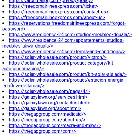
https://vardhmanpg.com/privacy-policy>
https://freedomairlineexpress.com/ticket>
https://freedomairlineexpress.com/contact-us>
https://freedomairlineexpress.com/about-us>
https://reservations.freedomairlineexpress.com/forgot-
password>
https://www.residence-24.com/studios-meubles-douala/>
https://www.residence-24.com/appartements-studios-
meubles-akwa-douala/>
https://www.residence-24.com/terms-and-conditions/>
https://solar-wholesale.com/product/victron/>
https://solar-wholesale.com/product-category/kit-
autoconsomacion/>
https://solar-wholesale.com/product/kit-solar-aislada/>
https://solar-wholesale.com/product/estacion-energia-
ecoflow-deltamax/>
https://solar-wholesale.com/page/4/>
https://galaxylawn.org/services.html>
https://galaxylawn.org/contactus.html>
https://galaxylawn.org/about.html>
https://thegapgroup.com/medicaid/>
https://thegapgroup.com/about-us/>
https://thegapgroup.com/macra-and-mips/>
https://thegapgroup.com/cqm/>