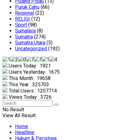
Pulang Pisau
(13)
Puruk Cahu
(66)
Regional
(22)
RELIGI
(12)
Sport
(98)
Sumatera
(8)
Sumatra
(274)
Sumatra Utara
(5)
Uncategorized
(192)
Users Today : 1921
Users Yesterday : 1675
This Month : 19658
This Year : 325703
Total Users : 1207714
Views Today : 3726
No Result
View All Result
Home
Headline
Hukum & Peristiwa