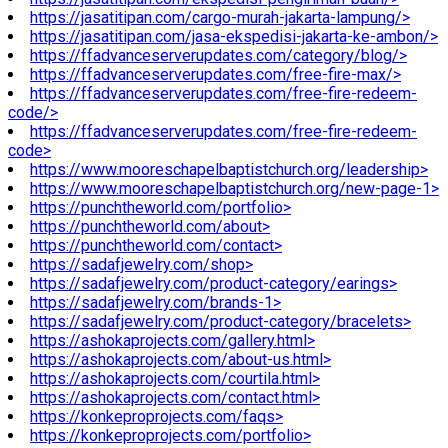
https://jasatitipan.com/cargo-murah-jakarta-lampung/>
https://jasatitipan.com/jasa-ekspedisi-jakarta-ke-ambon/>
https://ffadvanceserverupdates.com/category/blog/>
https://ffadvanceserverupdates.com/free-fire-max/>
https://ffadvanceserverupdates.com/free-fire-redeem-
code/>
https://ffadvanceserverupdates.com/free-fire-redeem-
code>
https://www.mooreschapelbaptistchurch.org/leadership>
https://www.mooreschapelbaptistchurch.org/new-page-1>
https://punchtheworld.com/portfolio>
https://punchtheworld.com/about>
https://punchtheworld.com/contact>
https://sadafjewelry.com/shop>
https://sadafjewelry.com/product-category/earings>
https://sadafjewelry.com/brands-1>
https://sadafjewelry.com/product-category/bracelets>
https://ashokaprojects.com/gallery.html>
https://ashokaprojects.com/about-us.html>
https://ashokaprojects.com/courtila.html>
https://ashokaprojects.com/contact.html>
https://konkeproprojects.com/faqs>
https://konkeproprojects.com/portfolio>