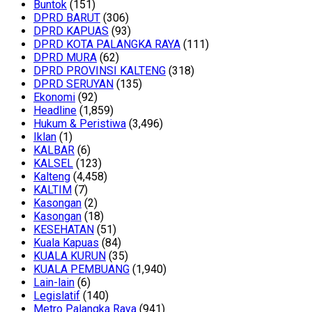
Buntok
(151)
DPRD BARUT
(306)
DPRD KAPUAS
(93)
DPRD KOTA PALANGKA RAYA
(111)
DPRD MURA
(62)
DPRD PROVINSI KALTENG
(318)
DPRD SERUYAN
(135)
Ekonomi
(92)
Headline
(1,859)
Hukum & Peristiwa
(3,496)
Iklan
(1)
KALBAR
(6)
KALSEL
(123)
Kalteng
(4,458)
KALTIM
(7)
Kasongan
(2)
Kasongan
(18)
KESEHATAN
(51)
Kuala Kapuas
(84)
KUALA KURUN
(35)
KUALA PEMBUANG
(1,940)
Lain-lain
(6)
Legislatif
(140)
Metro Palangka Raya
(941)