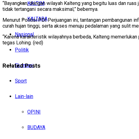
KALTIM
“Bayangkan, dengan wilayah Kalteng yang begitu luas dan ruas ja
tidak tertangani secara maksimal,” bebernya.
KALTARA
Menurut Politisi PDI Perjuangan ini, tantangan pembangunan infr
curah hujan tinggi, serta akses menuju pedalaman yang sulit me
Nasional
“Karena karakteristik wilayahnya berbeda, Kalteng memerlukan p
tegas Lohing. (red)
Politik
Related
Posts
Ekonomi
Sport
Lain-lain
OPINI
BUDAYA