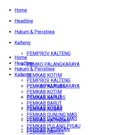
Home
Headline
Hukum & Peristiwa
Kalteng
PEMPROV KALTENG
Home
Headline
PEMKO PALANGKARAYA
Hukum & Peristiwa
Kalteng
PEMKAB KOTIM
PEMPROV KALTENG
PEMKAB KAPUAS
PEMKO PALANGKARAYA
PEMKAB KOTIM
PEMKAB BARUT
PEMKAB KAPUAS
PEMKAB BARUT
PEMKAB KOBAR
PEMKAB KOBAR
PEMKAB GUNUNG MAS
PEMKAB GUNUNG MAS
PEMKAB KATINGAN
PEMKAB PULANG PISAU
PEMKAB KATINGAN
PEMKAB BARSEL