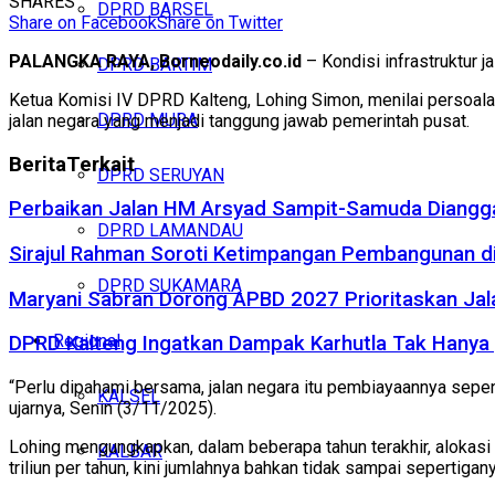
SHARES
DPRD BARSEL
Share on Facebook
Share on Twitter
PALANGKA RAYA, Borneodaily.co.id
– Kondisi infrastruktur 
DPRD BARTIM
Ketua Komisi IV DPRD Kalteng, Lohing Simon, menilai persoalan
DPRD MURA
jalan negara yang menjadi tanggung jawab pemerintah pusat.
Berita
Terkait
DPRD SERUYAN
Perbaikan Jalan HM Arsyad Sampit-Samuda Diangga
DPRD LAMANDAU
Sirajul Rahman Soroti Ketimpangan Pembangunan di
DPRD SUKAMARA
Maryani Sabran Dorong APBD 2027 Prioritaskan Jal
Regional
DPRD Kalteng Ingatkan Dampak Karhutla Tak Hanya
“Perlu dipahami bersama, jalan negara itu pembiayaannya sepe
KALSEL
ujarnya, Senin (3/11/2025).
Lohing mengungkapkan, dalam beberapa tahun terakhir, alokasi 
KALBAR
triliun per tahun, kini jumlahnya bahkan tidak sampai sepertigany