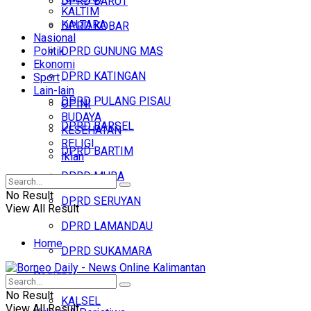
DPRD BARUT
KALTIM
KALTARA
DPRD KOBAR
Nasional
Politik
DPRD GUNUNG MAS
Ekonomi
DPRD KATINGAN
Sport
Lain-lain
DPRD PULANG PISAU
OPINI
BUDAYA
DPRD BARSEL
KESEHATAN
RELIGI
DPRD BARTIM
Iklan
DPRD MURA
No Result
DPRD SERUYAN
View All Result
DPRD LAMANDAU
Home
DPRD SUKAMARA
Regional
Headline
No Result
KALSEL
View All Result