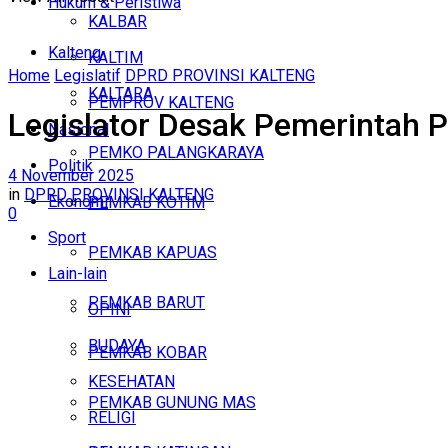
Hukum & Peristiwa
KALBAR
Kalteng
KALTIM
Home
Legislatif
DPRD PROVINSI KALTENG
KALTARA
PEMPROV KALTENG
Legislator Desak Pemerintah P
Nasional
PEMKO PALANGKARAYA
Politik
4 November 2025
in
DPRD PROVINSI KALTENG
Ekonomi
PEMKAB KOTIM
0
Sport
PEMKAB KAPUAS
Lain-lain
PEMKAB BARUT
OPINI
BUDAYA
PEMKAB KOBAR
KESEHATAN
PEMKAB GUNUNG MAS
RELIGI