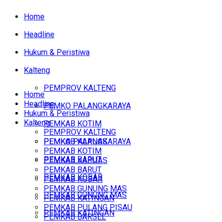
Home
Headline
Hukum & Peristiwa
Kalteng
PEMPROV KALTENG
Home
Headline
PEMKO PALANGKARAYA
Hukum & Peristiwa
Kalteng
PEMKAB KOTIM
PEMPROV KALTENG
PEMKAB KAPUAS
PEMKO PALANGKARAYA
PEMKAB KOTIM
PEMKAB BARUT
PEMKAB KAPUAS
PEMKAB BARUT
PEMKAB KOBAR
PEMKAB KOBAR
PEMKAB GUNUNG MAS
PEMKAB GUNUNG MAS
PEMKAB KATINGAN
PEMKAB PULANG PISAU
PEMKAB KATINGAN
PEMKAB BARSEL