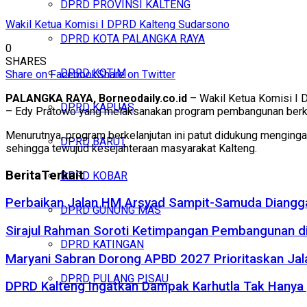
DPRD PROVINSI KALTENG
Wakil Ketua Komisi I DPRD Kalteng Sudarsono
DPRD KOTA PALANGKA RAYA
0
SHARES
DPRD KOTIM
Share on Facebook
Share on Twitter
PALANGKA RAYA, Borneodaily.co.id
– Wakil Ketua Komisi I 
DPRD KAPUAS
– Edy Pratowo yang melaksanakan program pembangunan berk
Menurutnya, program berkelanjutan ini patut didukung menginga
DPRD BARUT
sehingga tewujud kesejahteraan masyarakat Kalteng.
Berita
Terkait
DPRD KOBAR
Perbaikan Jalan HM Arsyad Sampit-Samuda Diangga
DPRD GUNUNG MAS
Sirajul Rahman Soroti Ketimpangan Pembangunan di
DPRD KATINGAN
Maryani Sabran Dorong APBD 2027 Prioritaskan Jal
DPRD PULANG PISAU
DPRD Kalteng Ingatkan Dampak Karhutla Tak Hanya