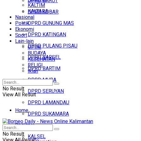
DPRD BARUT
KALTIM
KALTARA
DPRD KOBAR
Nasional
Politik
DPRD GUNUNG MAS
Ekonomi
DPRD KATINGAN
Sport
Lain-lain
DPRD PULANG PISAU
OPINI
BUDAYA
DPRD BARSEL
KESEHATAN
RELIGI
DPRD BARTIM
Iklan
DPRD MURA
No Result
DPRD SERUYAN
View All Result
DPRD LAMANDAU
Home
DPRD SUKAMARA
Regional
Headline
No Result
KALSEL
View All Result