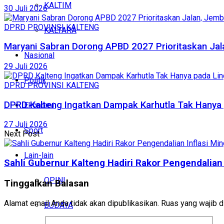
KALTIM
30 Juli 2026
DPRD PROVINSI KALTENG
KALTARA
Maryani Sabran Dorong APBD 2027 Prioritaskan Jal
Nasional
29 Juli 2026
Politik
DPRD PROVINSI KALTENG
DPRD Kalteng Ingatkan Dampak Karhutla Tak Hanya
Ekonomi
27 Juli 2026
Sport
Next Post
Lain-lain
Sahli Gubernur Kalteng Hadiri Rakor Pengendalia
OPINI
Tinggalkan Balasan
Alamat email Anda tidak akan dipublikasikan.
Ruas yang wajib d
BUDAYA