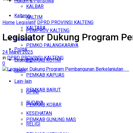
Hukum & Peristiwa
KALBAR
Kalteng
KALTIM
Home
Legislatif
DPRD PROVINSI KALTENG
KALTARA
PEMPROV KALTENG
Legislator Dukung Program 
Nasional
PEMKO PALANGKARAYA
Politik
24 Maret 2025
in
DPRD PROVINSI KALTENG
Ekonomi
PEMKAB KOTIM
0
Sport
PEMKAB KAPUAS
Lain-lain
PEMKAB BARUT
OPINI
BUDAYA
PEMKAB KOBAR
KESEHATAN
PEMKAB GUNUNG MAS
RELIGI