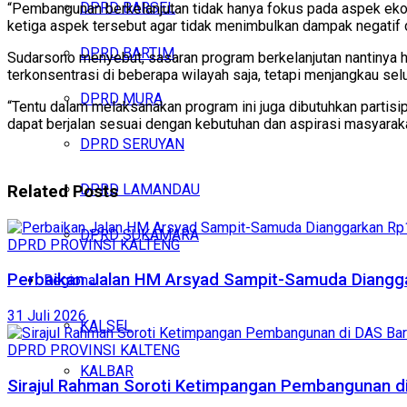
DPRD BARSEL
“Pembangunan berkelanjutan tidak hanya fokus pada aspek ek
ketiga aspek tersebut agar tidak menimbulkan dampak negatif d
DPRD BARTIM
Sudarsono menyebut, sasaran program berkelanjutan nantinya h
terkonsentrasi di beberapa wilayah saja, tetapi menjangkau se
DPRD MURA
“Tentu dalam melaksanakan program ini juga dibutuhkan parti
dapat berjalan sesuai dengan kebutuhan dan aspirasi masyarakat
DPRD SERUYAN
DPRD LAMANDAU
Related
Posts
DPRD SUKAMARA
DPRD PROVINSI KALTENG
Perbaikan Jalan HM Arsyad Sampit-Samuda Diangga
Regional
31 Juli 2026
KALSEL
DPRD PROVINSI KALTENG
KALBAR
Sirajul Rahman Soroti Ketimpangan Pembangunan di