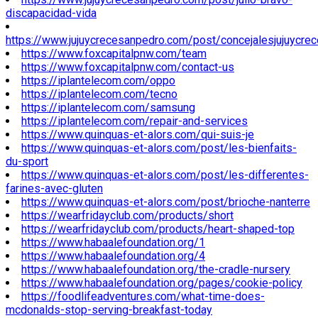
discapacidad-vida
https://www.jujuycrecesanpedro.com/post/concejalesjujuycre
https://www.foxcapitalpnw.com/team
https://www.foxcapitalpnw.com/contact-us
https://iplantelecom.com/oppo
https://iplantelecom.com/tecno
https://iplantelecom.com/samsung
https://iplantelecom.com/repair-and-services
https://www.quinquas-et-alors.com/qui-suis-je
https://www.quinquas-et-alors.com/post/les-bienfaits-
du-sport
https://www.quinquas-et-alors.com/post/les-differentes-
farines-avec-gluten
https://www.quinquas-et-alors.com/post/brioche-nanterre
https://wearfridayclub.com/products/short
https://wearfridayclub.com/products/heart-shaped-top
https://www.habaalefoundation.org/1
https://www.habaalefoundation.org/4
https://www.habaalefoundation.org/the-cradle-nursery
https://www.habaalefoundation.org/pages/cookie-policy
https://foodlifeadventures.com/what-time-does-
mcdonalds-stop-serving-breakfast-today