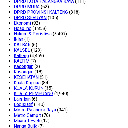
DPRD KOTA PALANGKA RAYA
(111)
DPRD MURA
(62)
DPRD PROVINSI KALTENG
(318)
DPRD SERUYAN
(135)
Ekonomi
(92)
Headline
(1,859)
Hukum & Peristiwa
(3,497)
Iklan
(1)
KALBAR
(6)
KALSEL
(123)
Kalteng
(4,459)
KALTIM
(7)
Kasongan
(2)
Kasongan
(18)
KESEHATAN
(51)
Kuala Kapuas
(84)
KUALA KURUN
(35)
KUALA PEMBUANG
(1,940)
Lain-lain
(6)
Legislatif
(140)
Metro Palangka Raya
(941)
Metro Sampit
(76)
Muara Teweh
(12)
Nanga Bulik
(7)