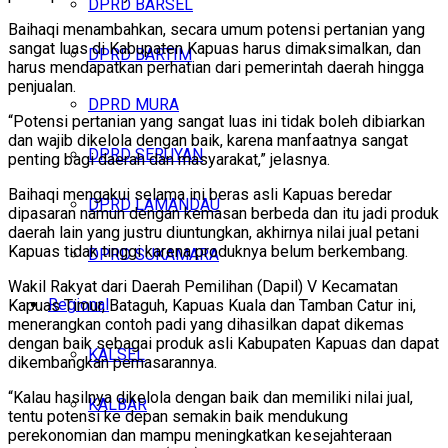
DPRD BARSEL
Baihaqi menambahkan, secara umum potensi pertanian yang
sangat luas di Kabupaten Kapuas harus dimaksimalkan, dan
DPRD BARTIM
harus mendapatkan perhatian dari pemerintah daerah hingga
penjualan.
DPRD MURA
“Potensi pertanian yang sangat luas ini tidak boleh dibiarkan
dan wajib dikelola dengan baik, karena manfaatnya sangat
DPRD SERUYAN
penting bagi daerah dan masyarakat,” jelasnya.
Baihaqi mengakui selama ini beras asli Kapuas beredar
DPRD LAMANDAU
dipasaran namun dengan kemasan berbeda dan itu jadi produk
daerah lain yang justru diuntungkan, akhirnya nilai jual petani
Kapuas tidak tinggi karena produknya belum berkembang.
DPRD SUKAMARA
Wakil Rakyat dari Daerah Pemilihan (Dapil) V Kecamatan
Regional
Kapuas Timur, Bataguh, Kapuas Kuala dan Tamban Catur ini,
menerangkan contoh padi yang dihasilkan dapat dikemas
dengan baik sebagai produk asli Kabupaten Kapuas dan dapat
KALSEL
dikembangkan pemasarannya.
“Kalau hasilnya dikelola dengan baik dan memiliki nilai jual,
KALBAR
tentu potensi ke depan semakin baik mendukung
perekonomian dan mampu meningkatkan kesejahteraan