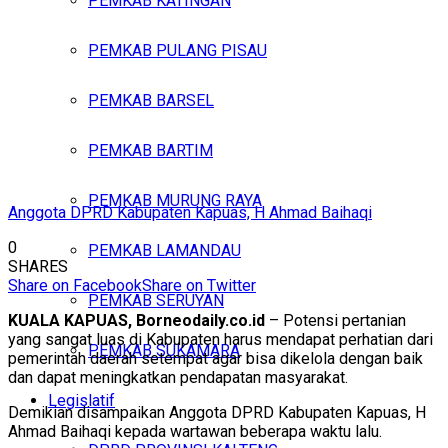
PEMKAB KATINGAN
PEMKAB PULANG PISAU
PEMKAB BARSEL
PEMKAB BARTIM
PEMKAB MURUNG RAYA
Anggota DPRD Kabupaten Kapuas, H Ahmad Baihaqi
0
PEMKAB LAMANDAU
SHARES
Share on Facebook
Share on Twitter
PEMKAB SERUYAN
KUALA KAPUAS, Borneodaily.co.id
– Potensi pertanian
yang sangat luas di Kabupaten harus mendapat perhatian dari
PEMKAB SUKAMARA
pemerintah daerah setempat agar bisa dikelola dengan baik
dan dapat meningkatkan pendapatan masyarakat.
Legislatif
Demikian disampaikan Anggota DPRD Kabupaten Kapuas, H
Ahmad Baihaqi kepada wartawan beberapa waktu lalu.