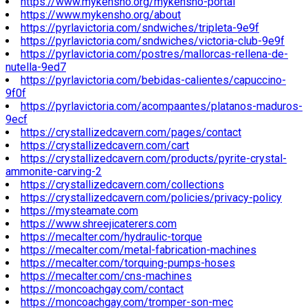
https://www.mykensho.org/mykensho-portal
https://www.mykensho.org/about
https://pyrlavictoria.com/sndwiches/tripleta-9e9f
https://pyrlavictoria.com/sndwiches/victoria-club-9e9f
https://pyrlavictoria.com/postres/mallorcas-rellena-de-
nutella-9ed7
https://pyrlavictoria.com/bebidas-calientes/capuccino-
9f0f
https://pyrlavictoria.com/acompaantes/platanos-maduros-
9ecf
https://crystallizedcavern.com/pages/contact
https://crystallizedcavern.com/cart
https://crystallizedcavern.com/products/pyrite-crystal-
ammonite-carving-2
https://crystallizedcavern.com/collections
https://crystallizedcavern.com/policies/privacy-policy
https://mysteamate.com
https://www.shreejicaterers.com
https://mecalter.com/hydraulic-torque
https://mecalter.com/metal-fabrication-machines
https://mecalter.com/torquing-pumps-hoses
https://mecalter.com/cns-machines
https://moncoachgay.com/contact
https://moncoachgay.com/tromper-son-mec