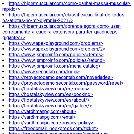
https://hipermuscular.com/como-ganhar-massa-muscular-
rapido/>
https://hipermuscular.com/classificacao-final-de-todos-
os-atletas-no-mr-olympia-2021/>
https://hipermuscular.com/aprenda-agora-como-usar-
corretamente-a-cadeira-extensora-para-ter-quadriceps-
gigantes/>
https://www.apexplayground.com/problems>
https://www.apexplayground.com/problem/2>
https://www.jsmproinfo.com/policies/terms>
https://www.jsmproinfo.com/policies/refund>
https://www.jsmproinfo.com/menu-catalog>
https://www.secontab.com/login>
https://proyectodemo.secontab.com/novedades>
https://proyectodemo.secontab.com/password/reset>
https://hostalskyview.com/es/rooms>
https://hostalskyview.com/es/booking>
https://hostalskyview.com/es/about/>
https://hostalskyview.com/en/gallery/>
https://vardhmanpg.com/about>
https://vardhmanpg.com/rental>
https://vardhmanpg.com/privacy-policy>
https://freedomairlineexpress.com/ticket>