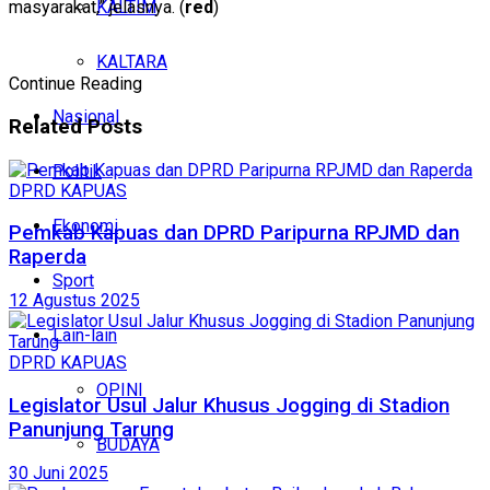
KALTIM
masyarakat,” jelasnya. (
red
)
KALTARA
Continue Reading
Nasional
Related
Posts
Politik
DPRD KAPUAS
Ekonomi
Pemkab Kapuas dan DPRD Paripurna RPJMD dan
Raperda
Sport
12 Agustus 2025
Lain-lain
DPRD KAPUAS
OPINI
Legislator Usul Jalur Khusus Jogging di Stadion
Panunjung Tarung
BUDAYA
30 Juni 2025