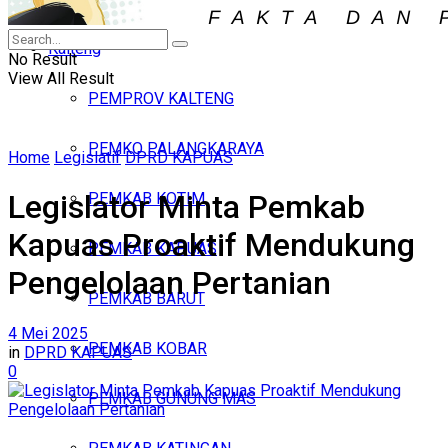
Iklan
Kalteng
Jumat, Agustus 7, 2026
No Result
View All Result
PEMPROV KALTENG
PEMKO PALANGKARAYA
Home
Legislatif
DPRD KAPUAS
Legislator Minta Pemkab
PEMKAB KOTIM
Kapuas Proaktif Mendukung
PEMKAB KAPUAS
Pengelolaan Pertanian
PEMKAB BARUT
4 Mei 2025
PEMKAB KOBAR
in
DPRD KAPUAS
0
PEMKAB GUNUNG MAS