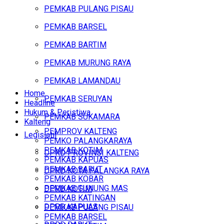
PEMKAB PULANG PISAU
PEMKAB BARSEL
PEMKAB BARTIM
PEMKAB MURUNG RAYA
PEMKAB LAMANDAU
Home
PEMKAB SERUYAN
Headline
Hukum & Peristiwa
PEMKAB SUKAMARA
Kalteng
PEMPROV KALTENG
Legislatif
PEMKO PALANGKARAYA
PEMKAB KOTIM
DPRD PROVINSI KALTENG
PEMKAB KAPUAS
PEMKAB BARUT
DPRD KOTA PALANGKA RAYA
PEMKAB KOBAR
PEMKAB GUNUNG MAS
DPRD KOTIM
PEMKAB KATINGAN
DPRD KAPUAS
PEMKAB PULANG PISAU
PEMKAB BARSEL