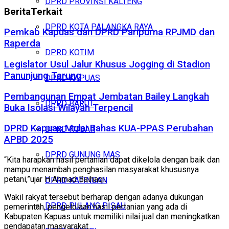
DPRD PROVINSI KALTENG
Berita
Terkait
DPRD KOTA PALANGKA RAYA
Pemkab Kapuas dan DPRD Paripurna RPJMD dan
Raperda
DPRD KOTIM
Legislator Usul Jalur Khusus Jogging di Stadion
Panunjung Tarung
DPRD KAPUAS
Pembangunan Empat Jembatan Bailey Langkah
DPRD BARUT
Buka Isolasi Wilayah Terpencil
DPRD Kapuas Mulai Bahas KUA-PPAS Perubahan
DPRD KOBAR
APBD 2025
DPRD GUNUNG MAS
“Kita harapkan hasil pertanian dapat dikelola dengan baik dan
mampu menambah penghasilan masyarakat khususnya
petani,”ujar H Ahmad Baihaqi.
DPRD KATINGAN
Wakil rakyat tersebut berharap dengan adanya dukungan
DPRD PULANG PISAU
pemerintah, pengelolaan hasil pertanian yang ada di
Kabupaten Kapuas untuk memiliki nilai jual dan meningkatkan
pendapatan masyarakat.