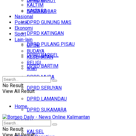
DPRD BARUT
KALTIM
KALTARA
DPRD KOBAR
Nasional
Politik
DPRD GUNUNG MAS
Ekonomi
DPRD KATINGAN
Sport
Lain-lain
DPRD PULANG PISAU
OPINI
BUDAYA
DPRD BARSEL
KESEHATAN
RELIGI
DPRD BARTIM
Iklan
DPRD MURA
No Result
DPRD SERUYAN
View All Result
DPRD LAMANDAU
Home
DPRD SUKAMARA
Regional
Headline
No Result
KALSEL
View All Result