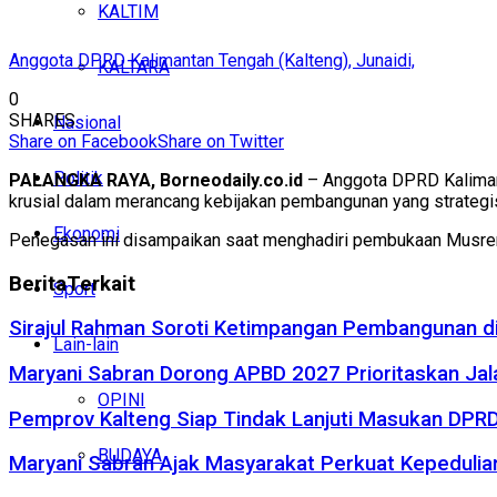
KALTIM
Anggota DPRD Kalimantan Tengah (Kalteng), Junaidi,
KALTARA
0
SHARES
Nasional
Share on Facebook
Share on Twitter
Politik
PALANGKA RAYA, Borneodaily.co.id
– Anggota DPRD Kaliman
krusial dalam merancang kebijakan pembangunan yang strategis
Ekonomi
Penegasan ini disampaikan saat menghadiri pembukaan Musrenb
Berita
Terkait
Sport
Sirajul Rahman Soroti Ketimpangan Pembangunan di
Lain-lain
Maryani Sabran Dorong APBD 2027 Prioritaskan Jal
OPINI
Pemprov Kalteng Siap Tindak Lanjuti Masukan DP
BUDAYA
Maryani Sabran Ajak Masyarakat Perkuat Kepeduli