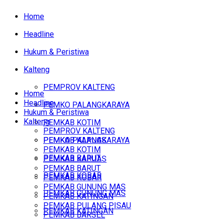
Home
Headline
Hukum & Peristiwa
Kalteng
PEMPROV KALTENG
Home
Headline
PEMKO PALANGKARAYA
Hukum & Peristiwa
Kalteng
PEMKAB KOTIM
PEMPROV KALTENG
PEMKAB KAPUAS
PEMKO PALANGKARAYA
PEMKAB KOTIM
PEMKAB BARUT
PEMKAB KAPUAS
PEMKAB BARUT
PEMKAB KOBAR
PEMKAB KOBAR
PEMKAB GUNUNG MAS
PEMKAB GUNUNG MAS
PEMKAB KATINGAN
PEMKAB PULANG PISAU
PEMKAB KATINGAN
PEMKAB BARSEL