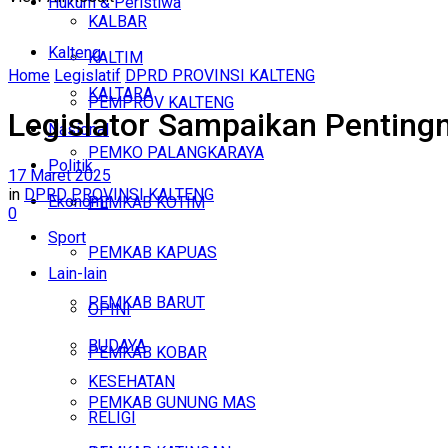
Hukum & Peristiwa
KALBAR
Kalteng
KALTIM
Home
Legislatif
DPRD PROVINSI KALTENG
KALTARA
PEMPROV KALTENG
Legislator Sampaikan Penting
Nasional
PEMKO PALANGKARAYA
Politik
17 Maret 2025
in
DPRD PROVINSI KALTENG
Ekonomi
PEMKAB KOTIM
0
Sport
PEMKAB KAPUAS
Lain-lain
PEMKAB BARUT
OPINI
BUDAYA
PEMKAB KOBAR
KESEHATAN
PEMKAB GUNUNG MAS
RELIGI