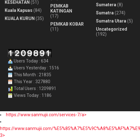
KESEHATAN
(51)
Sumatera
(8)
PEMKAB
Kuala Kapuas
(84)
KATINGAN
Sumatra
(274)
(17)
KUALA KURUN
(35)
Sumatra Utara
(5)
PEMKAB KOBAR
(11)
Uncategorized
(192)
Users Today : 634
Users Yesterday : 1516
This Month : 21835
This Year : 327880
Total Users : 1209891
Views Today : 1186
https://www.sanmujii.com/services-7/a>
https://www.sanmujii.com/%E5%85%A7%E5%9C%A8%E5%AF%A7%
3>