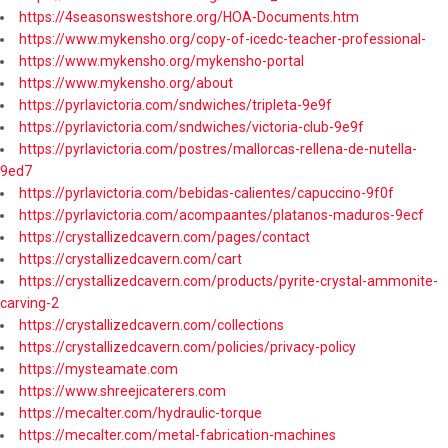
https://4seasonswestshore.org/HOA-Documents.htm
https://www.mykensho.org/copy-of-icedc-teacher-professional-
https://www.mykensho.org/mykensho-portal
https://www.mykensho.org/about
https://pyrlavictoria.com/sndwiches/tripleta-9e9f
https://pyrlavictoria.com/sndwiches/victoria-club-9e9f
https://pyrlavictoria.com/postres/mallorcas-rellena-de-nutella-
9ed7
https://pyrlavictoria.com/bebidas-calientes/capuccino-9f0f
https://pyrlavictoria.com/acompaantes/platanos-maduros-9ecf
https://crystallizedcavern.com/pages/contact
https://crystallizedcavern.com/cart
https://crystallizedcavern.com/products/pyrite-crystal-ammonite-
carving-2
https://crystallizedcavern.com/collections
https://crystallizedcavern.com/policies/privacy-policy
https://mysteamate.com
https://www.shreejicaterers.com
https://mecalter.com/hydraulic-torque
https://mecalter.com/metal-fabrication-machines