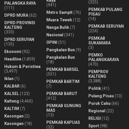
Raya
(325)
PALANGKA RAYA
(941)
(111)
PEMKAB PULANG
Metro Sampit
(76)
PISAU
DPRD MURA
(62)
(14)
Muara Teweh
(12)
DPRD PROVINSI
PEMKAB SERUYAN
KALTENG
Nanga Bulik
(7)
(224)
(333)
Nasional
(341)
PEMKAB
DPRD SERUYAN
OPINI
(51)
SUKAMARA
(135)
(3)
Pangkalan Bun
(9)
Ekonomi
(92)
PEMKO
Pangkalan Bun
Headline
(1,859)
PALANGKARAYA
(18)
(470)
Hukum & Peristiwa
PEMKAB BARSEL
(3,497)
PEMPROV
(551)
KALTENG
Iklan
(1)
(3,388)
PEMKAB BARTIM
KALBAR
(6)
(7)
Politik
(41)
KALSEL
(123)
PEMKAB BARUT
Pulang Pisau
(13)
(412)
Kalteng
(4,460)
Puruk Cahu
(66)
PEMKAB GUNUNG
KALTIM
(7)
MAS
Regional
(22)
(13)
Kasongan
(2)
RELIGI
(12)
PEMKAB KAPUAS
Kasongan
(18)
Sport
(98)
(32)