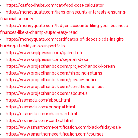
https://catfoodhubs.com/cat-food-cost-calculator
https://moneyquate.com/liens-or-security-interests-ensuring-
financial-security
https://moneyquate.com/ledger-accounts-filing-your-business-
finances-like-a-champ-super-easy-read
https://moneyquate.com/certificates-of-deposit-cds-insight-
building-stability-in-your-portfolio
https://www.kinjilpesisir.com/galeri-foto
https://www.kinjilpesisir.com/sejarah-desa
https://www.projecthanbok.com/project-hanbok-korean
https://www.projecthanbok.com/shipping-returns
https://www.projecthanbok.com/privacy-notice
https://www.projecthanbok.com/conditions-of-use
https://www.projecthanbok.com/about-us
https://rssmedu.com/about.html
https://rssmedu.com/principal.html
https://rssmedu.com/chairman.html
https://rssmedu.com/contact.html
https://www.smarthomecertification.com/black-friday-sale
https://www.smarthomecertification.com/courses