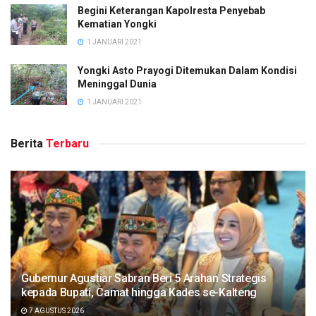
Begini Keterangan Kapolresta Penyebab
Kematian Yongki
1 JANUARI 2021
Yongki Asto Prayogi Ditemukan Dalam Kondisi
Meninggal Dunia
1 JANUARI 2021
Berita
Terbaru
Gubernur Agustiar Sabran Beri 5 Arahan Strategis
kepada Bupati, Camat hingga Kades se-Kalteng
7 AGUSTUS 2026