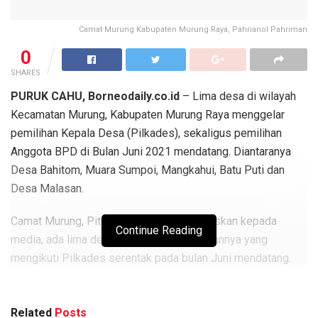
Camat Murung Kabupaten Murung Raya, Pahrianol Pahriman
0
SHARES
PURUK CAHU, Borneodaily.co.id
– Lima desa di wilayah
Kecamatan Murung, Kabupaten Murung Raya menggelar
pemilihan Kepala Desa (Pilkades), sekaligus pemilihan
Anggota BPD di Bulan Juni 2021 mendatang. Diantaranya
Desa Bahitom, Muara Sumpoi, Mangkahui, Batu Puti dan
Desa Malasan.
Camat Murung, Pitrianol Pahrinan menjelaskan kepada
Continue Reading
media, ada lima desa dibawah pengawasannya yang
mengikuti Pilkades serentak pada bulan Juni mendatang.
Itupun sambil melihat keadaan pandemik Covid-19,
bilamana ada penurunan pada beberapa bulan berikut,
Related
Posts
sesuai instruksi bagian BPMPD Pemerintah Kabupaten