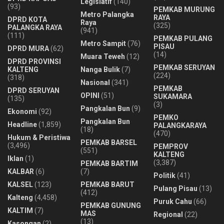
Legislatif
(140)
(93)
PEMKAB MURUNG
Metro Palangka
RAYA
DPRD KOTA
Raya
(325)
PALANGKA RAYA
(941)
(111)
PEMKAB PULANG
Metro Sampit
(76)
PISAU
DPRD MURA
(62)
(14)
Muara Teweh
(12)
DPRD PROVINSI
PEMKAB SERUYAN
KALTENG
Nanga Bulik
(7)
(224)
(318)
Nasional
(341)
PEMKAB
DPRD SERUYAN
OPINI
(51)
SUKAMARA
(135)
(3)
Pangkalan Bun
(9)
Ekonomi
(92)
PEMKO
Pangkalan Bun
Headline
(1,859)
PALANGKARAYA
(18)
(470)
Hukum & Peristiwa
PEMKAB BARSEL
(3,496)
PEMPROV
(551)
KALTENG
Iklan
(1)
(3,387)
PEMKAB BARTIM
KALBAR
(6)
(7)
Politik
(41)
KALSEL
(123)
PEMKAB BARUT
Pulang Pisau
(13)
(412)
Kalteng
(4,458)
Puruk Cahu
(66)
PEMKAB GUNUNG
KALTIM
(7)
MAS
Regional
(22)
(13)
Kasongan
(2)