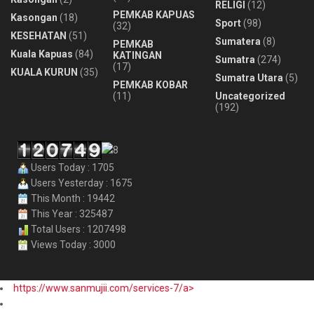
RELIGI
(12)
PEMKAB KAPUAS
Kasongan
(18)
Sport
(98)
(32)
KESEHATAN
(51)
Sumatera
(8)
PEMKAB
Kuala Kapuas
(84)
KATINGAN
Sumatra
(274)
(17)
KUALA KURUN
(35)
Sumatra Utara
(5)
PEMKAB KOBAR
(11)
Uncategorized
(192)
Users Today : 1705
Users Yesterday : 1675
This Month : 19442
This Year : 325487
Total Users : 1207498
Views Today : 3000
https://www.sanmujii.com/services-7/a>