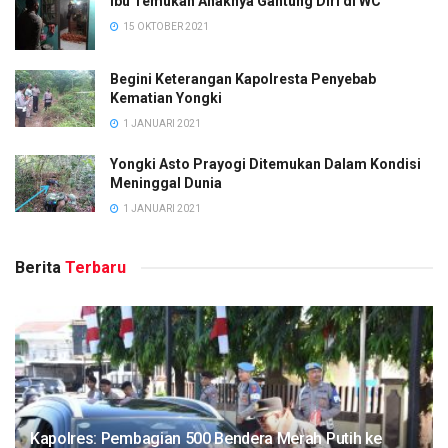
Ibu Temukan Anaknya Gantung Diri di WC
15 OKTOBER 2021
Begini Keterangan Kapolresta Penyebab
Kematian Yongki
1 JANUARI 2021
Yongki Asto Prayogi Ditemukan Dalam Kondisi
Meninggal Dunia
1 JANUARI 2021
Berita
Terbaru
Kapolres: Pembagian 500 Bendera Merah Putih ke