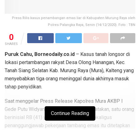
Press Rilis kasus penambangan emas liar di Kabupaten Murung Raya oleh
Polres Palangka Raya, Senin (14/12/2020). Foto : TBN
0
SHARES
Puruk Cahu, Borneodaily.co.id
– Kasus tanah longsor di
lokasi pertambangan rakyat Desa Olong Hanangan, Kec.
Tanah Siang Selatan Kab. Murung Raya (Mura), Kalteng yang
menyebabkan tiga orang meninggal dunia akhirnya masuk
tahap penyidikan.
Saat menggelar Press Release Kapolres Mura AKBP I
Gede Putu Widyana, S.H., S.I.K., M.H mengatakan, satu orang
Continue Reading
berinisial RB (41) yang menjadi mandor sekaligus
penanggungjawab pekerjaan tambang emas itu ditetapkan
sebagai tersangka oleh Satreskrim Polres Mura Polda