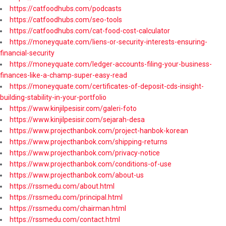
https://catfoodhubs.com/podcasts
https://catfoodhubs.com/seo-tools
https://catfoodhubs.com/cat-food-cost-calculator
https://moneyquate.com/liens-or-security-interests-ensuring-
financial-security
https://moneyquate.com/ledger-accounts-filing-your-business-
finances-like-a-champ-super-easy-read
https://moneyquate.com/certificates-of-deposit-cds-insight-
building-stability-in-your-portfolio
https://www.kinjilpesisir.com/galeri-foto
https://www.kinjilpesisir.com/sejarah-desa
https://www.projecthanbok.com/project-hanbok-korean
https://www.projecthanbok.com/shipping-returns
https://www.projecthanbok.com/privacy-notice
https://www.projecthanbok.com/conditions-of-use
https://www.projecthanbok.com/about-us
https://rssmedu.com/about.html
https://rssmedu.com/principal.html
https://rssmedu.com/chairman.html
https://rssmedu.com/contact.html