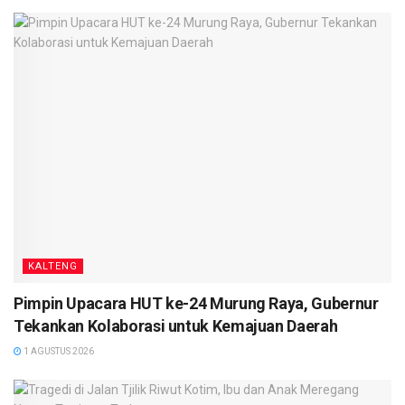
ada kaitan keluarga, oleh karena menimbulkan korban jiwa
maka tentu ada yang harus bertanggungjawab,” paparnya.
(
TBN
)
KALTENG
Pimpin Upacara HUT ke-24 Murung Raya, Gubernur
Tekankan Kolaborasi untuk Kemajuan Daerah
1 AGUSTUS 2026