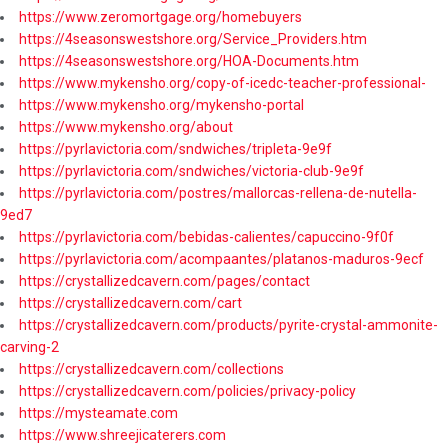
https://www.zeromortgage.org/homebuyers
https://4seasonswestshore.org/Service_Providers.htm
https://4seasonswestshore.org/HOA-Documents.htm
https://www.mykensho.org/copy-of-icedc-teacher-professional-
https://www.mykensho.org/mykensho-portal
https://www.mykensho.org/about
https://pyrlavictoria.com/sndwiches/tripleta-9e9f
https://pyrlavictoria.com/sndwiches/victoria-club-9e9f
https://pyrlavictoria.com/postres/mallorcas-rellena-de-nutella-
9ed7
https://pyrlavictoria.com/bebidas-calientes/capuccino-9f0f
https://pyrlavictoria.com/acompaantes/platanos-maduros-9ecf
https://crystallizedcavern.com/pages/contact
https://crystallizedcavern.com/cart
https://crystallizedcavern.com/products/pyrite-crystal-ammonite-
carving-2
https://crystallizedcavern.com/collections
https://crystallizedcavern.com/policies/privacy-policy
https://mysteamate.com
https://www.shreejicaterers.com