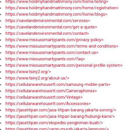
https://www.holdmyhandmatrimony.com/home/listing>
https://www.holdmyhandmatrimony.com/home/registration>
https://www.holdmyhandmatrimony.com/home/blogs>
https://cavelandenvironmental.com/services>
https://cavelandenvironmental.com/get-a-quote>
https://cavelandenvironmental.com/contact>
https://www.missussmartypants.com/privacy-policy>
https://www.missussmartypants.com/terms-and-conditions>
https://www.missussmartypants.com/contact-us>
https://www.missussmartypants.com/faq>
https://www.missussmartypants.com/personal-profile-system>
https://www.tsiny2.org/>
https://www.tsiny2.org/about-us/>
https://cellularwarehousett.com/samsung-moblie-parts>
https://cellularwarehousett.com/Cameraphones>
https://cellularwarehousett.com/Vintage>
https://cellularwarehousett.com/Accessories>
https://jasatitipan.com/jasa-titipan-barang-jakarta-sorong/>
https://jasatitipan.com/jasa-titipan-barang/hubungi-kami/>
https://jasatitipan.com/ekspedisi-pengiriman-buah/>
https://jasatitipan.com/cargo-murah-jakarta-lampung/>