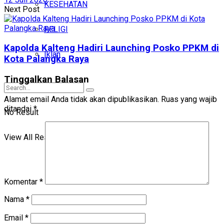
KESEHATAN
Next Post
RELIGI
Kapolda Kalteng Hadiri Launching Posko PPKM di
Iklan
Kota Palangka Raya
Tinggalkan Balasan
Alamat email Anda tidak akan dipublikasikan.
Ruas yang wajib
ditandai
*
No Result
View All Result
Komentar
*
Nama
*
Email
*