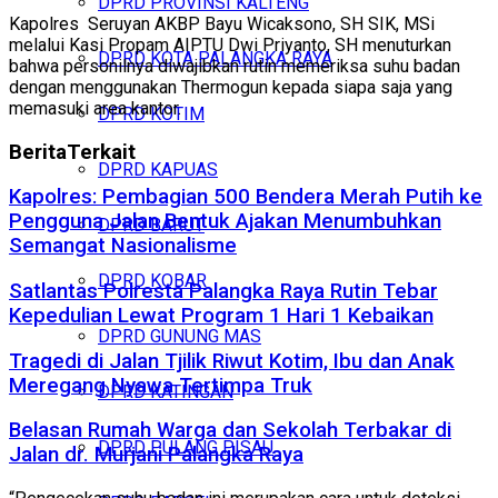
DPRD PROVINSI KALTENG
Kapolres Seruyan AKBP Bayu Wicaksono, SH SIK, MSi
melalui Kasi Propam AIPTU Dwi Priyanto, SH menuturkan
DPRD KOTA PALANGKA RAYA
bahwa personilnya diwajibkan rutin memeriksa suhu badan
dengan menggunakan Thermogun kepada siapa saja yang
memasuki area kantor.
DPRD KOTIM
Berita
Terkait
DPRD KAPUAS
Kapolres: Pembagian 500 Bendera Merah Putih ke
Pengguna Jalan Bentuk Ajakan Menumbuhkan
DPRD BARUT
Semangat Nasionalisme
DPRD KOBAR
Satlantas Polresta Palangka Raya Rutin Tebar
Kepedulian Lewat Program 1 Hari 1 Kebaikan
DPRD GUNUNG MAS
Tragedi di Jalan Tjilik Riwut Kotim, Ibu dan Anak
Meregang Nyawa Tertimpa Truk
DPRD KATINGAN
Belasan Rumah Warga dan Sekolah Terbakar di
DPRD PULANG PISAU
Jalan dr. Murjani Palangka Raya