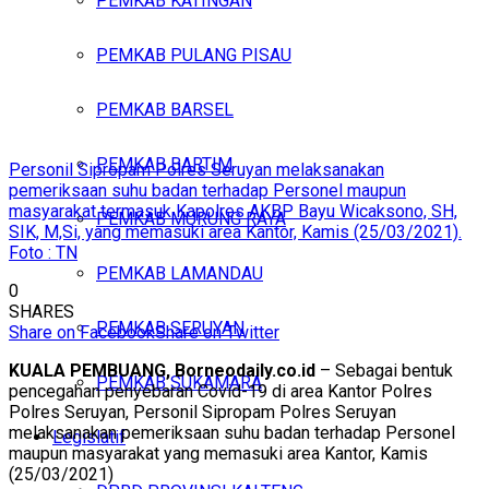
PEMKAB KATINGAN
PEMKAB PULANG PISAU
PEMKAB BARSEL
PEMKAB BARTIM
Personil Sipropam Polres Seruyan melaksanakan
pemeriksaan suhu badan terhadap Personel maupun
masyarakat termasuk Kapolres AKBP Bayu Wicaksono, SH,
PEMKAB MURUNG RAYA
SIK, M,Si, yang memasuki area Kantor, Kamis (25/03/2021).
Foto : TN
PEMKAB LAMANDAU
0
SHARES
PEMKAB SERUYAN
Share on Facebook
Share on Twitter
KUALA PEMBUANG, Borneodaily.co.id
– Sebagai bentuk
PEMKAB SUKAMARA
pencegahan penyebaran Covid-19 di area Kantor Polres
Polres Seruyan, Personil Sipropam Polres Seruyan
melaksanakan pemeriksaan suhu badan terhadap Personel
Legislatif
maupun masyarakat yang memasuki area Kantor, Kamis
(25/03/2021)