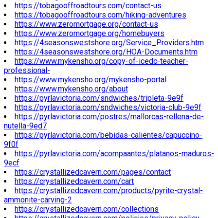
https://tobagooffroadtours.com/contact-us
https://tobagooffroadtours.com/hiking-adventures
https://www.zeromortgage.org/contact-us
https://www.zeromortgage.org/homebuyers
https://4seasonswestshore.org/Service_Providers.htm
https://4seasonswestshore.org/HOA-Documents.htm
https://www.mykensho.org/copy-of-icedc-teacher-
professional-
https://www.mykensho.org/mykensho-portal
https://www.mykensho.org/about
https://pyrlavictoria.com/sndwiches/tripleta-9e9f
https://pyrlavictoria.com/sndwiches/victoria-club-9e9f
https://pyrlavictoria.com/postres/mallorcas-rellena-de-
nutella-9ed7
https://pyrlavictoria.com/bebidas-calientes/capuccino-
9f0f
https://pyrlavictoria.com/acompaantes/platanos-maduros-
9ecf
https://crystallizedcavern.com/pages/contact
https://crystallizedcavern.com/cart
https://crystallizedcavern.com/products/pyrite-crystal-
ammonite-carving-2
https://crystallizedcavern.com/collections