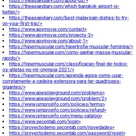
https://theasiandiary.com/about-us/>
https://theasiandiary.com/which-bangkok-airport-is-
better/>
https://theasiandiary.com/best-malaysian-dishes-to-try-
on-your-first-trip/>
https://www.apvmovie.com/contact>
https://www.apvmovie.com/projects-3>
https://www.apvmovie.com/about-1>
https://hipermuscular.com/hipertrofia-muscular-feminina/>
https://hipermuscular.com/como-ganhar-massa-muscular-
rapido/>
https://hipermuscular.com/classificacao-final-de-todos-
os-atletas-no-mr-olympia-2021/>
https://hipermuscular.com/aprenda-agora-como-usar-
corretamente-a-cadeira-extensora-para-ter-quadriceps-
gigantes/>
https://www.apexplayground.com/problems>
https://www.apexplayground.com/problem/2>
https://www.jsmproinfo.com/policies/terms>
https://www.jsmproinfo.com/policies/refund>
https://www.jsmproinfo.com/menu-catalog>
https://www.secontab.com/login>
https://proyectodemo.secontab.com/novedades>
https://proyectodemo.secontab.com/password/reset>