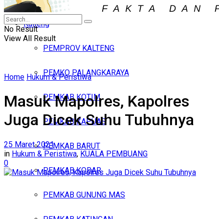
Iklan
Kalteng
Kamis, Agustus 6, 2026
No Result
View All Result
PEMPROV KALTENG
PEMKO PALANGKARAYA
Home
Hukum & Peristiwa
Masuk Mapolres, Kapolres
PEMKAB KOTIM
Juga Dicek Suhu Tubuhnya
PEMKAB KAPUAS
25 Maret 2021
PEMKAB BARUT
in
Hukum & Peristiwa
,
KUALA PEMBUANG
0
PEMKAB KOBAR
PEMKAB GUNUNG MAS