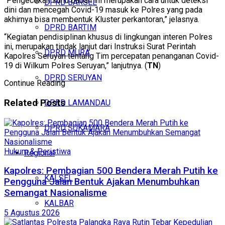
“Pengecekan suhu badan ini merupakan cara untuk deteksi
DPRD BARSEL
dini dan mencegah Covid-19 masuk ke Polres yang pada
akhirnya bisa membentuk Kluster perkantoran,” jelasnya.
DPRD BARTIM
“Kegiatan pendisiplinan khusus di lingkungan interen Polres
ini, merupakan tindak lanjut dari Instruksi Surat Perintah
DPRD MURA
Kapolres Seruyan tentang Tim percepatan penanganan Covid-
19 di Wilkum Polres Seruyan,” lanjutnya. (
TN
)
DPRD SERUYAN
Continue Reading
Related
Posts
DPRD LAMANDAU
DPRD SUKAMARA
Hukum & Peristiwa
Regional
Kapolres: Pembagian 500 Bendera Merah Putih ke
KALSEL
Pengguna Jalan Bentuk Ajakan Menumbuhkan
Semangat Nasionalisme
KALBAR
5 Agustus 2026