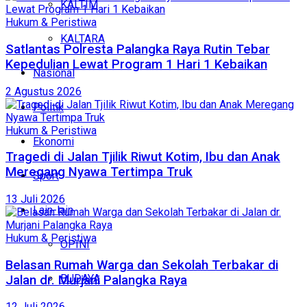
KALTIM
Hukum & Peristiwa
KALTARA
Satlantas Polresta Palangka Raya Rutin Tebar
Kepedulian Lewat Program 1 Hari 1 Kebaikan
Nasional
2 Agustus 2026
Politik
Hukum & Peristiwa
Ekonomi
Tragedi di Jalan Tjilik Riwut Kotim, Ibu dan Anak
Meregang Nyawa Tertimpa Truk
Sport
13 Juli 2026
Lain-lain
Hukum & Peristiwa
OPINI
Belasan Rumah Warga dan Sekolah Terbakar di
BUDAYA
Jalan dr. Murjani Palangka Raya
12 Juli 2026