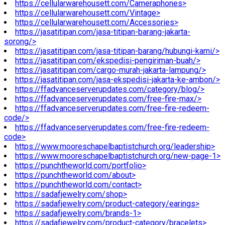
https://cellularwarehousett.com/Cameraphones>
https://cellularwarehousett.com/Vintage>
https://cellularwarehousett.com/Accessories>
https://jasatitipan.com/jasa-titipan-barang-jakarta-
sorong/>
https://jasatitipan.com/jasa-titipan-barang/hubungi-kami/>
https://jasatitipan.com/ekspedisi-pengiriman-buah/>
https://jasatitipan.com/cargo-murah-jakarta-lampung/>
https://jasatitipan.com/jasa-ekspedisi-jakarta-ke-ambon/>
https://ffadvanceserverupdates.com/category/blog/>
https://ffadvanceserverupdates.com/free-fire-max/>
https://ffadvanceserverupdates.com/free-fire-redeem-
code/>
https://ffadvanceserverupdates.com/free-fire-redeem-
code>
https://www.mooreschapelbaptistchurch.org/leadership>
https://www.mooreschapelbaptistchurch.org/new-page-1>
https://punchtheworld.com/portfolio>
https://punchtheworld.com/about>
https://punchtheworld.com/contact>
https://sadafjewelry.com/shop>
https://sadafjewelry.com/product-category/earings>
https://sadafjewelry.com/brands-1>
https://sadafjewelry.com/product-category/bracelets>