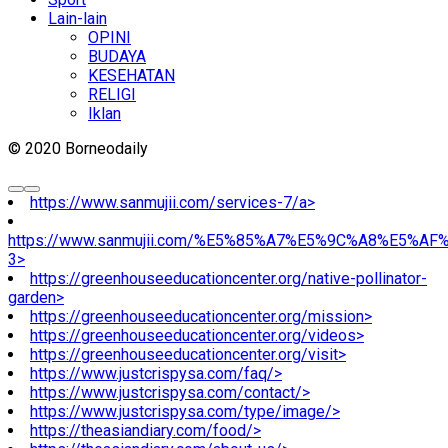
Lain-lain
OPINI
BUDAYA
KESEHATAN
RELIGI
Iklan
© 2020 Borneodaily
https://www.sanmujii.com/services-7/a>
https://www.sanmujii.com/%E5%85%A7%E5%9C%A8%E5%A
3>
https://greenhouseeducationcenter.org/native-pollinator-
garden>
https://greenhouseeducationcenter.org/mission>
https://greenhouseeducationcenter.org/videos>
https://greenhouseeducationcenter.org/visit>
https://www.justcrispysa.com/faq/>
https://www.justcrispysa.com/contact/>
https://www.justcrispysa.com/type/image/>
https://theasiandiary.com/food/>