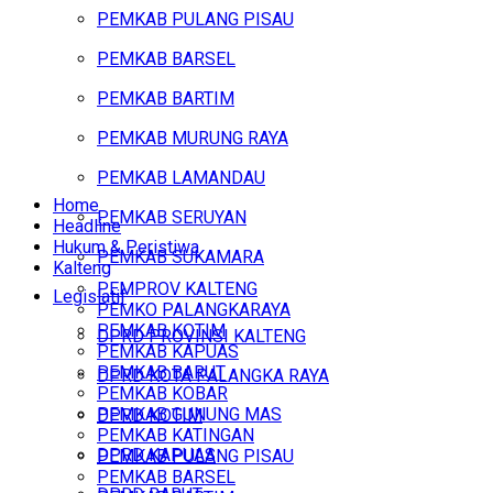
PEMKAB PULANG PISAU
PEMKAB BARSEL
PEMKAB BARTIM
PEMKAB MURUNG RAYA
PEMKAB LAMANDAU
Home
PEMKAB SERUYAN
Headline
Hukum & Peristiwa
PEMKAB SUKAMARA
Kalteng
PEMPROV KALTENG
Legislatif
PEMKO PALANGKARAYA
PEMKAB KOTIM
DPRD PROVINSI KALTENG
PEMKAB KAPUAS
PEMKAB BARUT
DPRD KOTA PALANGKA RAYA
PEMKAB KOBAR
PEMKAB GUNUNG MAS
DPRD KOTIM
PEMKAB KATINGAN
DPRD KAPUAS
PEMKAB PULANG PISAU
PEMKAB BARSEL