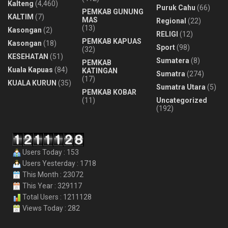
Kalteng
(4,460)
Puruk Cahu
(66)
PEMKAB GUNUNG
KALTIM
(7)
MAS
Regional
(22)
(13)
Kasongan
(2)
RELIGI
(12)
PEMKAB KAPUAS
Kasongan
(18)
Sport
(98)
(32)
KESEHATAN
(51)
Sumatera
(8)
PEMKAB
Kuala Kapuas
(84)
KATINGAN
Sumatra
(274)
(17)
KUALA KURUN
(35)
Sumatra Utara
(5)
PEMKAB KOBAR
(11)
Uncategorized
(192)
Users Today : 153
Users Yesterday : 1718
This Month : 23072
This Year : 329117
Total Users : 1211128
Views Today : 282