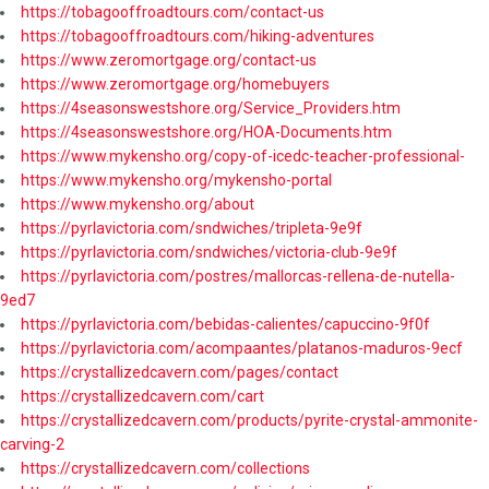
https://tobagooffroadtours.com/contact-us
https://tobagooffroadtours.com/hiking-adventures
https://www.zeromortgage.org/contact-us
https://www.zeromortgage.org/homebuyers
https://4seasonswestshore.org/Service_Providers.htm
https://4seasonswestshore.org/HOA-Documents.htm
https://www.mykensho.org/copy-of-icedc-teacher-professional-
https://www.mykensho.org/mykensho-portal
https://www.mykensho.org/about
https://pyrlavictoria.com/sndwiches/tripleta-9e9f
https://pyrlavictoria.com/sndwiches/victoria-club-9e9f
https://pyrlavictoria.com/postres/mallorcas-rellena-de-nutella-
9ed7
https://pyrlavictoria.com/bebidas-calientes/capuccino-9f0f
https://pyrlavictoria.com/acompaantes/platanos-maduros-9ecf
https://crystallizedcavern.com/pages/contact
https://crystallizedcavern.com/cart
https://crystallizedcavern.com/products/pyrite-crystal-ammonite-
carving-2
https://crystallizedcavern.com/collections