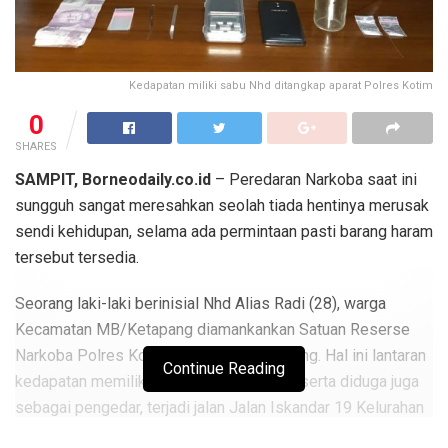
Kedapatan miliki sabu Nhd ditangkap aparat Polres Kotim
0
SHARES
SAMPIT, Borneodaily.co.id
– Peredaran Narkoba saat ini
sungguh sangat meresahkan seolah tiada hentinya merusak
sendi kehidupan, selama ada permintaan pasti barang haram
tersebut tersedia.
Seorang laki-laki berinisial Nhd Alias Radi (28), warga
Kecamatan MB/Ketapang diamankankan Satuan Reserse
Narkoba Polres Kotim jajaran Polda Kalteng. Hal ini lantaran
Continue Reading
kedapatan memiliki Narkotika jenis Sabu serta diduga juga
sebagai pengedar, terjadi jalan Jalan Iskandar 19 Kelurahan
Ketapang, Kecamatan MB Ketapang, Kabupaten Kotim,