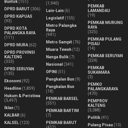
Buntok
(151)
(1,940)
PEMKAB
DPRD BARUT
(306)
Lain-Lain
(6)
LAMANDAU
(19)
DPRD KAPUAS
Legislatif
(155)
(93)
PEMKAB MURUNG
Metro Palangka
RAYA
DPRD KOTA
Raya
(325)
PALANGKA RAYA
(941)
(111)
PEMKAB PULANG
Metro Sampit
(76)
PISAU
DPRD MURA
(62)
(14)
Muara Teweh
(12)
DPRD PROVINSI
PEMKAB SERUYAN
KALTENG
Nanga Bulik
(7)
(224)
(333)
Nasional
(341)
PEMKAB
DPRD SERUYAN
OPINI
(51)
SUKAMARA
(135)
(3)
Pangkalan Bun
(9)
Ekonomi
(92)
PEMKO
Pangkalan Bun
Headline
(1,859)
PALANGKARAYA
(18)
(470)
Hukum & Peristiwa
PEMKAB BARSEL
(3,497)
PEMPROV
(551)
KALTENG
Iklan
(1)
(3,388)
PEMKAB BARTIM
KALBAR
(6)
(7)
Politik
(41)
KALSEL
(123)
PEMKAB BARUT
Pulang Pisau
(13)
(412)