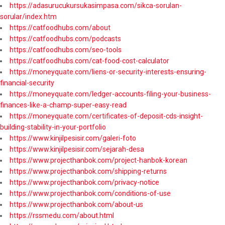
https://adasurucukursukasimpasa.com/sikca-sorulan-
sorular/index.htm
https://catfoodhubs.com/about
https://catfoodhubs.com/podcasts
https://catfoodhubs.com/seo-tools
https://catfoodhubs.com/cat-food-cost-calculator
https://moneyquate.com/liens-or-security-interests-ensuring-
financial-security
https://moneyquate.com/ledger-accounts-filing-your-business-
finances-like-a-champ-super-easy-read
https://moneyquate.com/certificates-of-deposit-cds-insight-
building-stability-in-your-portfolio
https://www.kinjilpesisir.com/galeri-foto
https://www.kinjilpesisir.com/sejarah-desa
https://www.projecthanbok.com/project-hanbok-korean
https://www.projecthanbok.com/shipping-returns
https://www.projecthanbok.com/privacy-notice
https://www.projecthanbok.com/conditions-of-use
https://www.projecthanbok.com/about-us
https://rssmedu.com/about.html