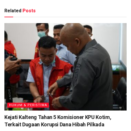
Provinsi Kalteng.
Related
Posts
Berita
Terkait
Kejati Kalteng Tahan 5 Komisioner KPU Kotim, Terkait
Dugaan Korupsi Dana Hibah Pilkada
Kapolres: Pembagian 500 Bendera Merah Putih ke
Pengguna Jalan Bentuk Ajakan Menumbuhkan
Semangat Nasionalisme
Satlantas Polresta Palangka Raya Rutin Tebar
Kepedulian Lewat Program 1 Hari 1 Kebaikan
Televisi Lokal se-Indonesia Sepakat Pilih Direktur
Bandung TV Alit Suwirya Nahkodai ATVLI Periode
2026–2030
HUKUM & PERISTIWA
Saat penangkapan ditemukan barang bukti berupa 2
Kejati Kalteng Tahan 5 Komisioner KPU Kotim,
bungkus plastik klip berisikan barang yang diduga narkotika
Terkait Dugaan Korupsi Dana Hibah Pilkada
jenis sabu dengan berat kotor keseluruhan 0,83 gram, Uang