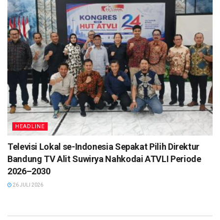
proses sidik lanjut.
Atas perbuatan Pelaku bernama Nhd alias RADI diduga
telah melanggar pasal Pasal 114 ayat (1) Jo Pasal 112 ayat
(1) UU RI No.35 tahun 2009 tentang Narkotika, diancam
penjara seumur hidup atau pidana penjara paling singkat 5
(lima) tahun dan paling lama 20 (dua puluh) tahun dan pidana
denda paling sedikit Rp1 milair dan paling banyak Rp10
miliar. (
TN
)
Tags:
Headlines
HEADLINE
Televisi Lokal se-Indonesia Sepakat Pilih Direktur
Bandung TV Alit Suwirya Nahkodai ATVLI Periode
2026–2030
26 JULI 2026