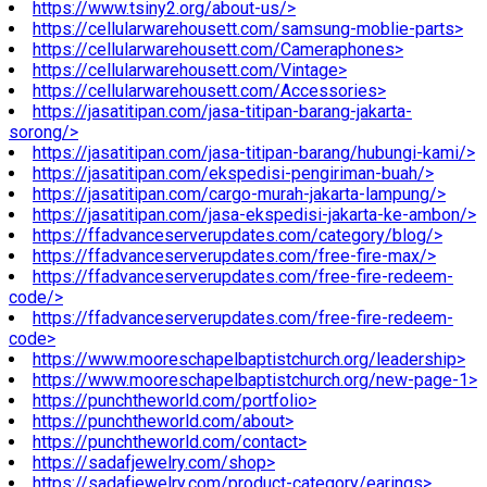
https://www.tsiny2.org/about-us/>
https://cellularwarehousett.com/samsung-moblie-parts>
https://cellularwarehousett.com/Cameraphones>
https://cellularwarehousett.com/Vintage>
https://cellularwarehousett.com/Accessories>
https://jasatitipan.com/jasa-titipan-barang-jakarta-
sorong/>
https://jasatitipan.com/jasa-titipan-barang/hubungi-kami/>
https://jasatitipan.com/ekspedisi-pengiriman-buah/>
https://jasatitipan.com/cargo-murah-jakarta-lampung/>
https://jasatitipan.com/jasa-ekspedisi-jakarta-ke-ambon/>
https://ffadvanceserverupdates.com/category/blog/>
https://ffadvanceserverupdates.com/free-fire-max/>
https://ffadvanceserverupdates.com/free-fire-redeem-
code/>
https://ffadvanceserverupdates.com/free-fire-redeem-
code>
https://www.mooreschapelbaptistchurch.org/leadership>
https://www.mooreschapelbaptistchurch.org/new-page-1>
https://punchtheworld.com/portfolio>
https://punchtheworld.com/about>
https://punchtheworld.com/contact>
https://sadafjewelry.com/shop>
https://sadafjewelry.com/product-category/earings>