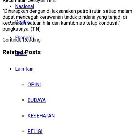
Kecamatan Seruyan Hilir.
Nasional
“Diharapkan dengan di laksanakan patroli rutin setiap malam
dapat mencegah kerawanan tindak pindana yang terjadi di
Politik
kecamatan satuan hilir dan kamtibmas tetap kondusif,”
pungkasnya. (
TN
)
Ekonomi
Continue Reading
Related
Posts
Sport
Lain-lain
OPINI
BUDAYA
KESEHATAN
RELIGI