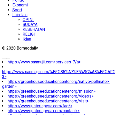
Politik
Ekonomi
Sport
Lain-lain
OPINI
BUDAYA
KESEHATAN
RELIGI
Iklan
© 2020 Borneodaily
https://www.sanmujii.com/services-7/a>
https://www.sanmujii.com/%E5%85%A7%E5%9C%A8%E5%A
3>
https://greenhouseeducationcenter.org/native-pollinator-
garden>
https://greenhouseeducationcenter.org/mission>
https://greenhouseeducationcenter.org/videos>
https://greenhouseeducationcenter.org/visit>
https://www.justcrispysa.com/faq/>
https://www.justcrispysa.com/contact/>