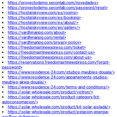
https://proyectodemo.secontab.com/novedades>
https://proyectodemo.secontab.com/password/reset>
https://hostalskyview.com/es/rooms>
https://hostalskyview.com/es/booking>
https://hostalskyview.com/es/about/>
https://hostalskyview.com/en/gallery/>
https://vardhmanpg.com/about>
https://vardhmanpg.com/rental>
https://vardhmanpg.com/privacy-policy>
https://freedomairlineexpress.com/ticket>
https://freedomairlineexpress.com/contact-us>
https://freedomairlineexpress.com/about-us>
https://reservations.freedomairlineexpress.com/forgot-
password>
https://www.residence-24.com/studios-meubles-douala/>
https://www.residence-24.com/appartements-studios-
meubles-akwa-douala/>
https://www.residence-24.com/terms-and-conditions/>
https://solar-wholesale.com/product/victron/>
https://solar-wholesale.com/product-category/kit-
autoconsomacion/>
https://solar-wholesale.com/product/kit-solar-aislada/>
https://solar-wholesale.com/product/estacion-energia-
ecoflow-deltamax/>