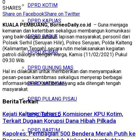
0
DPRD KOTIM
SHARES
Share on Facebook
Share on Twitter
DPRD KAPUAS
KUALA PEMBUANG, BorneoDaily.co.id
– Guna menjaga
kemanan dan ketertiban sekaligus membangun komunikasi
DPRD BARUT
yang baik dengan seluruh lapisan masyarakat, personil dari
Polsek Serhil (Seruyan Hilir), Polres Seruyan, Polda Kalteng
(Kalimantan Tengah) secara rutin melaksanakan kegiatan
DPRD KOBAR
patroli dialogis dengan warga, Kamis (11/02/2021) Pukul
09.30 Wib.
DPRD GUNUNG MAS
Hal ini dilakukan untuk memberikan dan menyampaikan
pesan-pesan kamtibmas sekaligus menyerap berbagai
informasi terkait Kamtibmas yang ada ditengah tengah
DPRD KATINGAN
masyarakat.
DPRD PULANG PISAU
Berita
Terkait
Kejati Kalteng Tahan 5 Komisioner KPU Kotim,
DPRD BARSEL
Terkait Dugaan Korupsi Dana Hibah Pilkada
DPRD BARTIM
Kapolres: Pembagian 500 Bendera Merah Putih ke