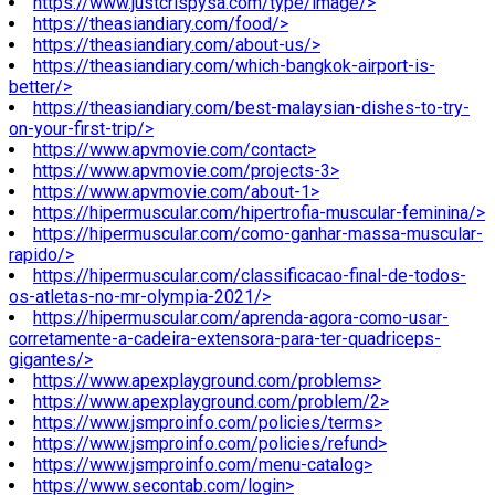
https://www.justcrispysa.com/type/image/>
https://theasiandiary.com/food/>
https://theasiandiary.com/about-us/>
https://theasiandiary.com/which-bangkok-airport-is-
better/>
https://theasiandiary.com/best-malaysian-dishes-to-try-
on-your-first-trip/>
https://www.apvmovie.com/contact>
https://www.apvmovie.com/projects-3>
https://www.apvmovie.com/about-1>
https://hipermuscular.com/hipertrofia-muscular-feminina/>
https://hipermuscular.com/como-ganhar-massa-muscular-
rapido/>
https://hipermuscular.com/classificacao-final-de-todos-
os-atletas-no-mr-olympia-2021/>
https://hipermuscular.com/aprenda-agora-como-usar-
corretamente-a-cadeira-extensora-para-ter-quadriceps-
gigantes/>
https://www.apexplayground.com/problems>
https://www.apexplayground.com/problem/2>
https://www.jsmproinfo.com/policies/terms>
https://www.jsmproinfo.com/policies/refund>
https://www.jsmproinfo.com/menu-catalog>
https://www.secontab.com/login>