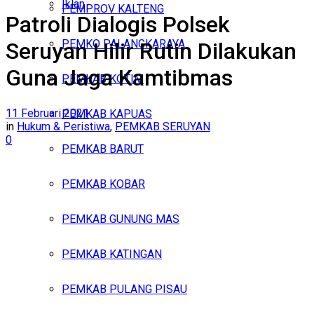
Iklan
PEMPROV KALTENG
Patroli Dialogis Polsek
Jumat, Agustus 7, 2026
PEMKO PALANGKARAYA
Seruyan Hilir Rutin Dilakukan
Guna Jaga Kamtibmas
PEMKAB KOTIM
11 Februari 2021
PEMKAB KAPUAS
in
Hukum & Peristiwa
,
PEMKAB SERUYAN
0
PEMKAB BARUT
PEMKAB KOBAR
PEMKAB GUNUNG MAS
PEMKAB KATINGAN
PEMKAB PULANG PISAU