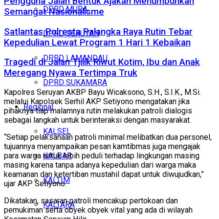
Pengguna Jalan Bentuk Ajakan Menumbuhkan
DPRD MURA
Semangat Nasionalisme
Satlantas Polresta Palangka Raya Rutin Tebar
DPRD SERUYAN
Kepedulian Lewat Program 1 Hari 1 Kebaikan
DPRD LAMANDAU
Tragedi di Jalan Tjilik Riwut Kotim, Ibu dan Anak
Meregang Nyawa Tertimpa Truk
DPRD SUKAMARA
Kapolres Seruyan AKBP Bayu Wicaksono, S.H., S.I.K., M.Si.
melalui Kapolsek Serhil AKP Setiyono mengatakan jika
Regional
pihaknya tiap malamnya rutin melakukan patroli dialogis
sebagai langkah untuk berinteraksi dengan masyarakat.
KALSEL
“Setiap pelaksanaan patroli minimal melibatkan dua personel,
tujuannya menyampaikan pesan kamtibmas juga mengajak
KALBAR
para warga untuk lebih peduli terhadap lingkungan masing
masing karena tanpa adanya kepedulian dari warga maka
keamanan dan ketertiban mustahil dapat untuk diwujudkan,”
KALTIM
ujar AKP Setiyono.
Dikatakan, sasaran patroli mencakup pertokoan dan
KALTARA
pemukiman serta obyek obyek vital yang ada di wilayah