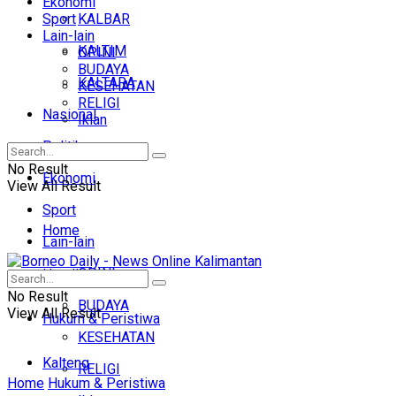
Ekonomi
Sport
KALBAR
Lain-lain
KALTIM
OPINI
BUDAYA
KALTARA
KESEHATAN
RELIGI
Nasional
Iklan
Politik
No Result
Ekonomi
View All Result
Sport
Home
Lain-lain
OPINI
Headline
No Result
BUDAYA
View All Result
Hukum & Peristiwa
KESEHATAN
Kalteng
RELIGI
Home
Hukum & Peristiwa