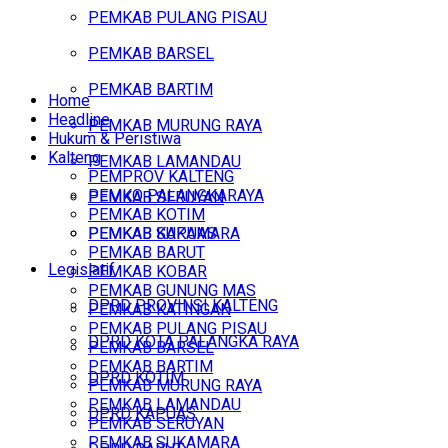
PEMKAB PULANG PISAU
PEMKAB BARSEL
PEMKAB BARTIM
Home
Headline
PEMKAB MURUNG RAYA
Hukum & Peristiwa
Kalteng
PEMKAB LAMANDAU
PEMPROV KALTENG
PEMKO PALANGKARAYA
PEMKAB SERUYAN
PEMKAB KOTIM
PEMKAB SUKAMARA
PEMKAB KAPUAS
PEMKAB BARUT
Legislatif
PEMKAB KOBAR
PEMKAB GUNUNG MAS
DPRD PROVINSI KALTENG
PEMKAB KATINGAN
PEMKAB PULANG PISAU
DPRD KOTA PALANGKA RAYA
PEMKAB BARSEL
PEMKAB BARTIM
DPRD KOTIM
PEMKAB MURUNG RAYA
PEMKAB LAMANDAU
DPRD KAPUAS
PEMKAB SERUYAN
PEMKAB SUKAMARA