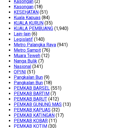
Kasongan
(2)
Kasongan
(18)
KESEHATAN
(51)
Kuala Kapuas
(84)
KUALA KURUN
(35)
KUALA PEMBUANG
(1,940)
Lain-lain
(6)
Legislatif
(140)
Metro Palangka Raya
(941)
Metro Sampit
(76)
Muara Teweh
(12)
Nanga Bulik
(7)
Nasional
(341)
OPINI
(51)
Pangkalan Bun
(9)
Pangkalan Bun
(18)
PEMKAB BARSEL
(551)
PEMKAB BARTIM
(7)
PEMKAB BARUT
(412)
PEMKAB GUNUNG MAS
(13)
PEMKAB KAPUAS
(32)
PEMKAB KATINGAN
(17)
PEMKAB KOBAR
(11)
PEMKAB KOTIM
(30)