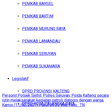
PEMKAB BARSEL
PEMKAB BARTIM
PEMKAB MURUNG RAYA
PEMKAB LAMANDAU
PEMKAB SERUYAN
PEMKAB SUKAMARA
Legislatif
DPRD PROVINSI KALTENG
Personil Polsek Serhil, Polres Seruyan, Polda Kalteng secara
rutin melaksanakan kegiatan patroli dialogis dengan warga,
DPRD KOTA PALANGKA RAYA
Kamis (11/02/2021) Pukul 09.30 Wib. Foto : TN