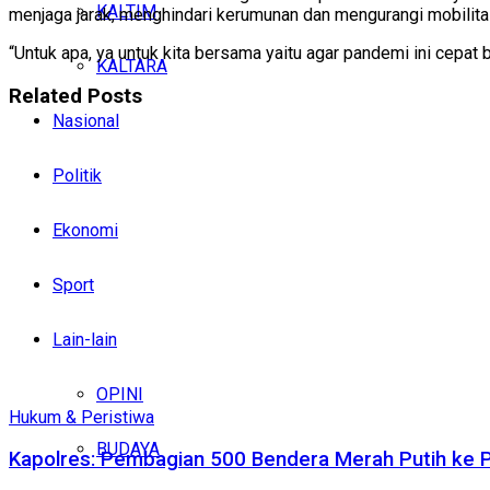
KALTIM
menjaga jarak, menghindari kerumunan dan mengurangi mobilita
“Untuk apa, ya untuk kita bersama yaitu agar pandemi ini cepat 
KALTARA
Related
Posts
Nasional
Politik
Ekonomi
Sport
Lain-lain
OPINI
Hukum & Peristiwa
BUDAYA
Kapolres: Pembagian 500 Bendera Merah Putih ke