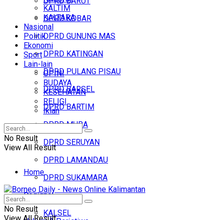
DPRD BARUT
KALTIM
KALTARA
DPRD KOBAR
Nasional
Politik
DPRD GUNUNG MAS
Ekonomi
DPRD KATINGAN
Sport
Lain-lain
DPRD PULANG PISAU
OPINI
BUDAYA
DPRD BARSEL
KESEHATAN
RELIGI
DPRD BARTIM
Iklan
DPRD MURA
No Result
DPRD SERUYAN
View All Result
DPRD LAMANDAU
Home
DPRD SUKAMARA
Regional
Headline
No Result
KALSEL
View All Result