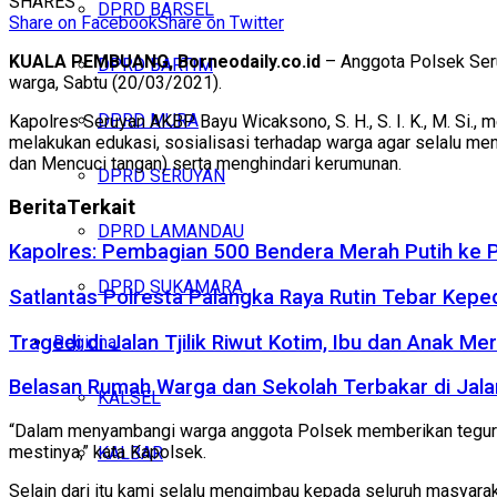
SHARES
DPRD BARSEL
Share on Facebook
Share on Twitter
KUALA PEMBUANG, Borneodaily.co.id
– Anggota Polsek Seru
DPRD BARTIM
warga, Sabtu (20/03/2021).
DPRD MURA
Kapolres Seruyan AKBP Bayu Wicaksono, S. H., S. I. K., M. Si.
melakukan edukasi, sosialisasi terhadap warga agar selalu m
dan Mencuci tangan) serta menghindari kerumunan.
DPRD SERUYAN
Berita
Terkait
DPRD LAMANDAU
Kapolres: Pembagian 500 Bendera Merah Putih ke
DPRD SUKAMARA
Satlantas Polresta Palangka Raya Rutin Tebar Kepe
Tragedi di Jalan Tjilik Riwut Kotim, Ibu dan Anak 
Regional
Belasan Rumah Warga dan Sekolah Terbakar di Jalan
KALSEL
“Dalam menyambangi warga anggota Polsek memberikan teguran
mestinya,” kata Kapolsek.
KALBAR
Selain dari itu kami selalu mengimbau kepada seluruh masyara