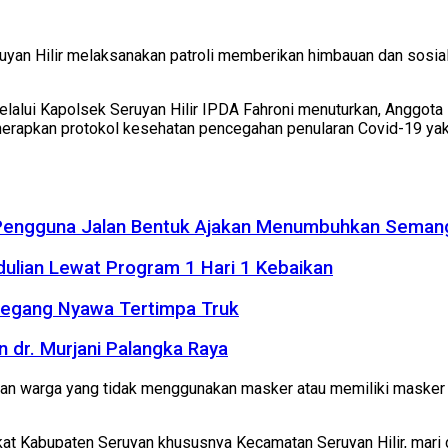
yan Hilir melaksanakan patroli memberikan himbauan dan sosial
, melalui Kapolsek Seruyan Hilir IPDA Fahroni menuturkan, Anggo
enerapkan protokol kesehatan pencegahan penularan Covid-19 y
 Pengguna Jalan Bentuk Ajakan Menumbuhkan Seman
dulian Lewat Program 1 Hari 1 Kebaikan
Meregang Nyawa Tertimpa Truk
 dr. Murjani Palangka Raya
 warga yang tidak menggunakan masker atau memiliki masker ak
kat Kabupaten Seruyan khususnya Kecamatan Seruyan Hilir, mari 