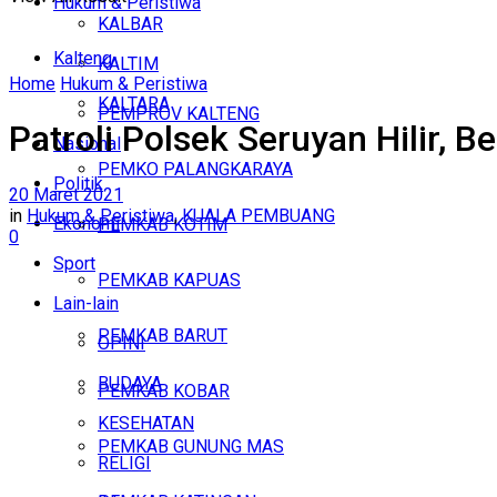
Hukum & Peristiwa
KALBAR
Kalteng
KALTIM
Home
Hukum & Peristiwa
KALTARA
PEMPROV KALTENG
Patroli Polsek Seruyan Hilir, 
Nasional
PEMKO PALANGKARAYA
Politik
20 Maret 2021
in
Hukum & Peristiwa
,
KUALA PEMBUANG
Ekonomi
PEMKAB KOTIM
0
Sport
PEMKAB KAPUAS
Lain-lain
PEMKAB BARUT
OPINI
BUDAYA
PEMKAB KOBAR
KESEHATAN
PEMKAB GUNUNG MAS
RELIGI