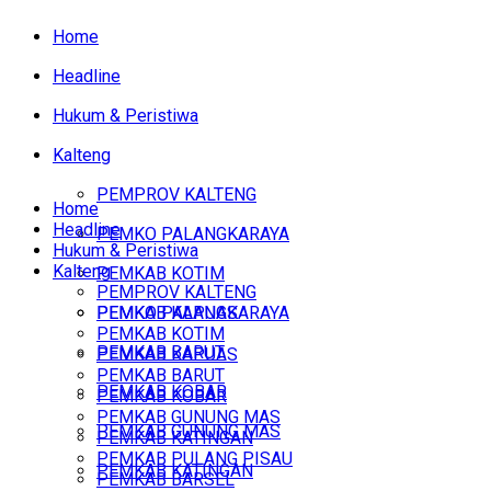
Home
Headline
Hukum & Peristiwa
Kalteng
PEMPROV KALTENG
Home
Headline
PEMKO PALANGKARAYA
Hukum & Peristiwa
Kalteng
PEMKAB KOTIM
PEMPROV KALTENG
PEMKAB KAPUAS
PEMKO PALANGKARAYA
PEMKAB KOTIM
PEMKAB BARUT
PEMKAB KAPUAS
PEMKAB BARUT
PEMKAB KOBAR
PEMKAB KOBAR
PEMKAB GUNUNG MAS
PEMKAB GUNUNG MAS
PEMKAB KATINGAN
PEMKAB PULANG PISAU
PEMKAB KATINGAN
PEMKAB BARSEL