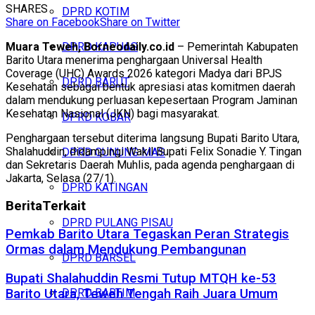
SHARES
DPRD KOTIM
Share on Facebook
Share on Twitter
Muara Teweh, Borneodaily.co.id
– Pemerintah Kabupaten
DPRD KAPUAS
Barito Utara menerima penghargaan Universal Health
Coverage (UHC) Awards 2026 kategori Madya dari BPJS
DPRD BARUT
Kesehatan sebagai bentuk apresiasi atas komitmen daerah
dalam mendukung perluasan kepesertaan Program Jaminan
Kesehatan Nasional (JKN) bagi masyarakat.
DPRD KOBAR
Penghargaan tersebut diterima langsung Bupati Barito Utara,
Shalahuddin, didampingi Wakil Bupati Felix Sonadie Y. Tingan
DPRD GUNUNG MAS
dan Sekretaris Daerah Muhlis, pada agenda penghargaan di
Jakarta, Selasa (27/1).
DPRD KATINGAN
Berita
Terkait
DPRD PULANG PISAU
Pemkab Barito Utara Tegaskan Peran Strategis
Ormas dalam Mendukung Pembangunan
DPRD BARSEL
Bupati Shalahuddin Resmi Tutup MTQH ke-53
DPRD BARTIM
Barito Utara, Teweh Tengah Raih Juara Umum