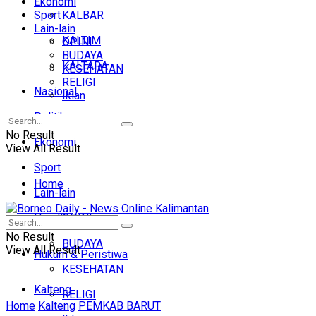
Ekonomi
Sport
KALBAR
Lain-lain
KALTIM
OPINI
BUDAYA
KALTARA
KESEHATAN
RELIGI
Nasional
Iklan
Politik
No Result
Ekonomi
View All Result
Sport
Home
Lain-lain
OPINI
Headline
No Result
BUDAYA
View All Result
Hukum & Peristiwa
KESEHATAN
Kalteng
RELIGI
Home
Kalteng
PEMKAB BARUT