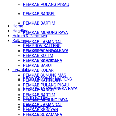
PEMKAB PULANG PISAU
PEMKAB BARSEL
PEMKAB BARTIM
Home
Headline
PEMKAB MURUNG RAYA
Hukum & Peristiwa
Kalteng
PEMKAB LAMANDAU
PEMPROV KALTENG
PEMKO PALANGKARAYA
PEMKAB SERUYAN
PEMKAB KOTIM
PEMKAB SUKAMARA
PEMKAB KAPUAS
PEMKAB BARUT
Legislatif
PEMKAB KOBAR
PEMKAB GUNUNG MAS
DPRD PROVINSI KALTENG
PEMKAB KATINGAN
PEMKAB PULANG PISAU
DPRD KOTA PALANGKA RAYA
PEMKAB BARSEL
PEMKAB BARTIM
DPRD KOTIM
PEMKAB MURUNG RAYA
PEMKAB LAMANDAU
DPRD KAPUAS
PEMKAB SERUYAN
PEMKAB SUKAMARA