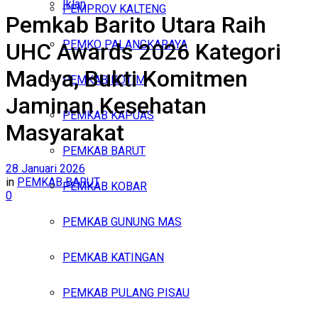
Iklan
PEMPROV KALTENG
Pemkab Barito Utara Raih
Minggu, Agustus 9, 2026
PEMKO PALANGKARAYA
UHC Awards 2026 Kategori
Madya, Bukti Komitmen
PEMKAB KOTIM
Jaminan Kesehatan
PEMKAB KAPUAS
Masyarakat
PEMKAB BARUT
28 Januari 2026
in
PEMKAB BARUT
PEMKAB KOBAR
0
PEMKAB GUNUNG MAS
PEMKAB KATINGAN
PEMKAB PULANG PISAU