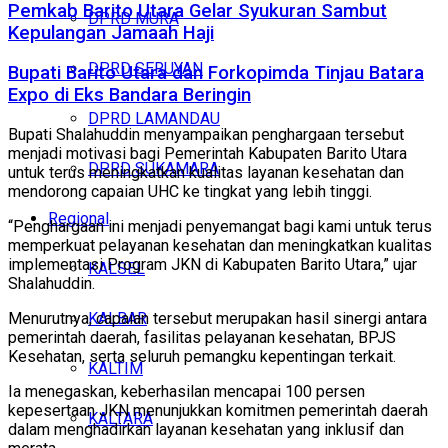
Pemkab Barito Utara Gelar Syukuran Sambut
DPRD MURA
Kepulangan Jamaah Haji
DPRD SERUYAN
Bupati Barito Utara dan Forkopimda Tinjau Batara
Expo di Eks Bandara Beringin
DPRD LAMANDAU
Bupati Shalahuddin menyampaikan penghargaan tersebut
menjadi motivasi bagi Pemerintah Kabupaten Barito Utara
DPRD SUKAMARA
untuk terus meningkatkan kualitas layanan kesehatan dan
mendorong capaian UHC ke tingkat yang lebih tinggi.
Regional
“Penghargaan ini menjadi penyemangat bagi kami untuk terus
memperkuat pelayanan kesehatan dan meningkatkan kualitas
implementasi Program JKN di Kabupaten Barito Utara,” ujar
KALSEL
Shalahuddin.
KALBAR
Menurutnya, capaian tersebut merupakan hasil sinergi antara
pemerintah daerah, fasilitas pelayanan kesehatan, BPJS
Kesehatan, serta seluruh pemangku kepentingan terkait.
KALTIM
Ia menegaskan, keberhasilan mencapai 100 persen
kepesertaan JKN menunjukkan komitmen pemerintah daerah
KALTARA
dalam menghadirkan layanan kesehatan yang inklusif dan