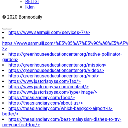
RELIGI
Iklan
© 2020 Borneodaily
https://www.sanmujii.com/services-7/a>
https://www.sanmujii.com/%E5%85%A7%E5%9C%A8%E5%A
3>
https://greenhouseeducationcenter.org/native-pollinator-
garden>
https://greenhouseeducationcenter.org/mission>
https://greenhouseeducationcenter.org/videos>
https://greenhouseeducationcenter.org/visit>
https://www.justcrispysa.com/faq/>
https://www.justcrispysa.com/contact/>
https://www.justcrispysa.com/type/image/>
https://theasiandiary.com/food/>
https://theasiandiary.com/about-us/>
https://theasiandiary.com/which-bangkok-airport-is-
better/>
https://theasiandiary.com/best-malaysian-dishes-to-try-
on-your-first-trip/>