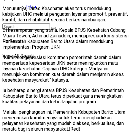
Iklan
Menurutnya, Dinas Kesehatan akan terus mendukung
kebijakan UHC melalui penguatan layanan promotif, preventif,
kuratif, dan rehabilitatif secara berkesinambungan.
Di kesempatan yang sama, Kepala BPJS Kesehatan Cabang
Muara Teweh, Achmad Zainuddin, mengapresiasi konsistensi
No Result
Pemerintah Kabupaten Barito Utara dalam mendukung
implementasi Program JKN.
View All Result
“Kami mengapresiasi komitmen pemerintah daerah dalam
memperluas kepesertaan JKN serta meningkatkan mutu
layanan kesehatan. Capaian UHC kategori Madya ini
menunjukkan komitmen kuat daerah dalam menjamin akses
kesehatan masyarakat,” katanya.
Ia berharap sinergi antara BPJS Kesehatan dan Pemerintah
Kabupaten Barito Utara terus diperkuat guna meningkatkan
kualitas pelayanan dan keberlanjutan program.
Melalui penghargaan ini, Pemerintah Kabupaten Barito Utara
menegaskan komitmennya untuk terus menghadirkan
pelayanan kesehatan yang mudah diakses, berkualitas, dan
merata bagi seluruh masyarakat.(Red)