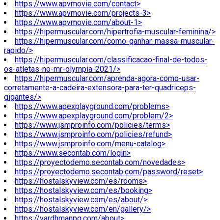
https://www.apvmovie.com/contact>
https://www.apvmovie.com/projects-3>
https://www.apvmovie.com/about-1>
https://hipermuscular.com/hipertrofia-muscular-feminina/>
https://hipermuscular.com/como-ganhar-massa-muscular-
rapido/>
https://hipermuscular.com/classificacao-final-de-todos-
os-atletas-no-mr-olympia-2021/>
https://hipermuscular.com/aprenda-agora-como-usar-
corretamente-a-cadeira-extensora-para-ter-quadriceps-
gigantes/>
https://www.apexplayground.com/problems>
https://www.apexplayground.com/problem/2>
https://www.jsmproinfo.com/policies/terms>
https://www.jsmproinfo.com/policies/refund>
https://www.jsmproinfo.com/menu-catalog>
https://www.secontab.com/login>
https://proyectodemo.secontab.com/novedades>
https://proyectodemo.secontab.com/password/reset>
https://hostalskyview.com/es/rooms>
https://hostalskyview.com/es/booking>
https://hostalskyview.com/es/about/>
https://hostalskyview.com/en/gallery/>
https://vardhmanpg.com/about>