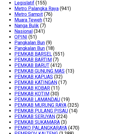
Legislatif
(155)
Metro Palangka Raya
(941)
Metro Sampit
(76)
Muara Teweh
(12)
Nanga Bulik
(7)
Nasional
(341)
OPINI
(51)
Pangkalan Bun
(9)
Pangkalan Bun
(18)
PEMKAB BARSEL
(551)
PEMKAB BARTIM
(7)
PEMKAB BARUT
(412)
PEMKAB GUNUNG MAS
(13)
PEMKAB KAPUAS
(32)
PEMKAB KATINGAN
(17)
PEMKAB KOBAR
(11)
PEMKAB KOTIM
(30)
PEMKAB LAMANDAU
(19)
PEMKAB MURUNG RAYA
(325)
PEMKAB PULANG PISAU
(14)
PEMKAB SERUYAN
(224)
PEMKAB SUKAMARA
(3)
PEMKO PALANGKARAYA
(470)
PEMPROV KALTENG
(3,388)