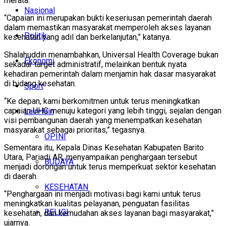
merata.
Nasional
“Capaian ini merupakan bukti keseriusan pemerintah daerah
dalam memastikan masyarakat memperoleh akses layanan
Politik
kesehatan yang adil dan berkelanjutan,” katanya.
Shalahuddin menambahkan, Universal Health Coverage bukan
Ekonomi
sekadar target administratif, melainkan bentuk nyata
kehadiran pemerintah dalam menjamin hak dasar masyarakat
di bidang kesehatan.
Sport
“Ke depan, kami berkomitmen untuk terus meningkatkan
capaian UHC menuju kategori yang lebih tinggi, sejalan dengan
Lain-lain
visi pembangunan daerah yang menempatkan kesehatan
masyarakat sebagai prioritas,” tegasnya.
OPINI
Sementara itu, Kepala Dinas Kesehatan Kabupaten Barito
Utara, Pariadi AR, menyampaikan penghargaan tersebut
BUDAYA
menjadi dorongan untuk terus memperkuat sektor kesehatan
di daerah.
KESEHATAN
“Penghargaan ini menjadi motivasi bagi kami untuk terus
meningkatkan kualitas pelayanan, penguatan fasilitas
RELIGI
kesehatan, dan kemudahan akses layanan bagi masyarakat,”
ujarnya.