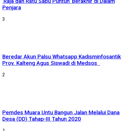
‘Raja dan Ratu Sabu Puntun’ Berakhir di Dalam
Penjara
3
Beredar Akun Palsu Whatsapp Kadisminfosantik
Prov. Kalteng Agus Siswadi di Medsos
2
Pemdes Muara Untu Bangun Jalan Melalui Dana
Desa (DD) Tahap-III Tahun 2020
1