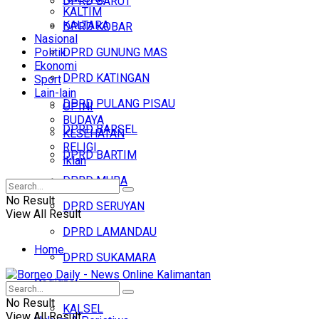
DPRD BARUT
KALTIM
KALTARA
DPRD KOBAR
Nasional
Politik
DPRD GUNUNG MAS
Ekonomi
DPRD KATINGAN
Sport
Lain-lain
DPRD PULANG PISAU
OPINI
BUDAYA
DPRD BARSEL
KESEHATAN
RELIGI
DPRD BARTIM
Iklan
DPRD MURA
No Result
DPRD SERUYAN
View All Result
DPRD LAMANDAU
Home
DPRD SUKAMARA
Regional
Headline
No Result
KALSEL
View All Result