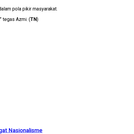
lam pola pikir masyarakat.
 tegas Azmi. (
TN
)
gat Nasionalisme