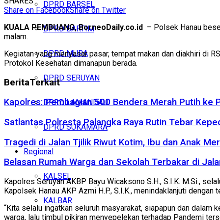
SHARES
DPRD BARSEL
Share on Facebook
Share on Twitter
KUALA PEMBUANG, BorneoDaily.co.id
– Polsek Hanau beser
DPRD BARTIM
malam.
DPRD MURA
Kegiatan yang menyasar pasar, tempat makan dan diakhiri di R
Protokol Kesehatan dimanapun berada.
DPRD SERUYAN
Berita
Terkait
Kapolres: Pembagian 500 Bendera Merah Putih ke
DPRD LAMANDAU
Satlantas Polresta Palangka Raya Rutin Tebar Kepe
DPRD SUKAMARA
Tragedi di Jalan Tjilik Riwut Kotim, Ibu dan Anak 
Regional
Belasan Rumah Warga dan Sekolah Terbakar di Jalan
KALSEL
Kapolres Seruyan AKBP Bayu Wicaksono S.H., S.I.K. M.Si., sela
Kapolsek Hanau AKP Azmi H.P., S.I.K., menindaklanjuti dengan te
KALBAR
“Kita selalu ingatkan seluruh masyarakat, siapapun dan dalam
warga, lalu timbul pikiran menyepelekan terhadap Pandemi terse