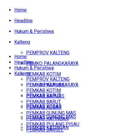
Home
Headline
Hukum & Peristiwa
Kalteng
PEMPROV KALTENG
Home
Headline
PEMKO PALANGKARAYA
Hukum & Peristiwa
Kalteng
PEMKAB KOTIM
PEMPROV KALTENG
PEMKAB KAPUAS
PEMKO PALANGKARAYA
PEMKAB KOTIM
PEMKAB BARUT
PEMKAB KAPUAS
PEMKAB BARUT
PEMKAB KOBAR
PEMKAB KOBAR
PEMKAB GUNUNG MAS
PEMKAB GUNUNG MAS
PEMKAB KATINGAN
PEMKAB PULANG PISAU
PEMKAB KATINGAN
PEMKAB BARSEL