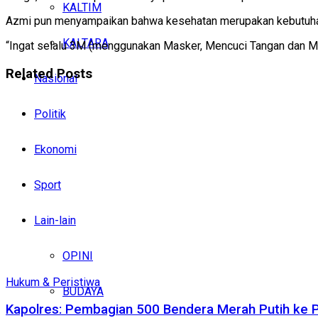
KALTIM
Azmi pun menyampaikan bahwa kesehatan merupakan kebutuhan 
KALTARA
“Ingat selalu 3M (menggunakan Masker, Mencuci Tangan dan Me
Related
Posts
Nasional
Politik
Ekonomi
Sport
Lain-lain
OPINI
Hukum & Peristiwa
BUDAYA
Kapolres: Pembagian 500 Bendera Merah Putih ke