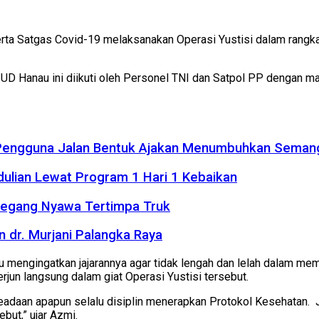
ta Satgas Covid-19 melaksanakan Operasi Yustisi dalam rangk
SUD Hanau ini diikuti oleh Personel TNI dan Satpol PP dengan 
 Pengguna Jalan Bentuk Ajakan Menumbuhkan Seman
dulian Lewat Program 1 Hari 1 Kebaikan
Meregang Nyawa Tertimpa Truk
 dr. Murjani Palangka Raya
lu mengingatkan jajarannya agar tidak lengah dan lelah dalam m
rjun langsung dalam giat Operasi Yustisi tersebut.
 keadaan apapun selalu disiplin menerapkan Protokol Kesehatan.
but,” ujar Azmi.