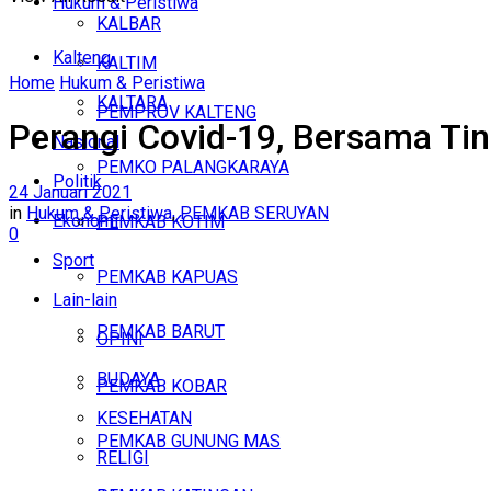
Hukum & Peristiwa
KALBAR
Kalteng
KALTIM
Home
Hukum & Peristiwa
KALTARA
PEMPROV KALTENG
Perangi Covid-19, Bersama Tin
Nasional
PEMKO PALANGKARAYA
Politik
24 Januari 2021
in
Hukum & Peristiwa
,
PEMKAB SERUYAN
Ekonomi
PEMKAB KOTIM
0
Sport
PEMKAB KAPUAS
Lain-lain
PEMKAB BARUT
OPINI
BUDAYA
PEMKAB KOBAR
KESEHATAN
PEMKAB GUNUNG MAS
RELIGI