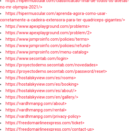
https://hipermuscular.com/classificacao-final-de-todos-os-atletas-
no-mr-olympia-2021/>
https://hipermuscular.com/aprenda-agora-como-usar-
corretamente-a-cadeira-extensora-para-ter-quadriceps-gigantes/>
https://www.apexplayground.com/problems>
https://www.apexplayground.com/problem/2>
https://www.jsmproinfo.com/policies/terms>
https://www.jsmproinfo.com/policies/refund>
https://www.jsmproinfo.com/menu-catalog>
https://www.secontab.com/login>
https://proyectodemo.secontab.com/novedades>
https://proyectodemo.secontab.com/password/reset>
https://hostalskyview.com/es/rooms>
https://hostalskyview.com/es/booking>
https://hostalskyview.com/es/about/>
https://hostalskyview.com/en/gallery/>
https://vardhmanpg.com/about>
https://vardhmanpg.com/rental>
https://vardhmanpg.com/privacy-policy>
https://freedomairlineexpress.com/ticket>
https://freedomairlineexpress.com/contact-us>