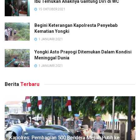
Ibu Temukan Anaknya Gantung Diri di WC
15 OKTOBER 2021
Begini Keterangan Kapolresta Penyebab
Kematian Yongki
1 JANUARI 2021
Yongki Asto Prayogi Ditemukan Dalam Kondisi
Meninggal Dunia
1 JANUARI 2021
Berita
Terbaru
Kapolres: Pembagian 500 Bendera Merah Putih ke