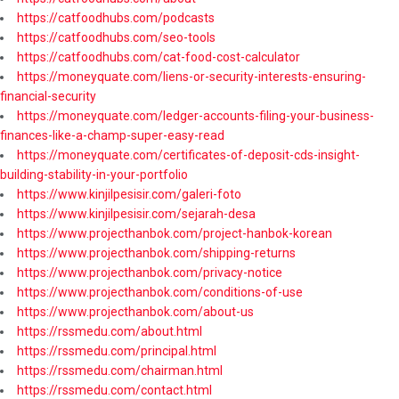
https://catfoodhubs.com/podcasts
https://catfoodhubs.com/seo-tools
https://catfoodhubs.com/cat-food-cost-calculator
https://moneyquate.com/liens-or-security-interests-ensuring-
financial-security
https://moneyquate.com/ledger-accounts-filing-your-business-
finances-like-a-champ-super-easy-read
https://moneyquate.com/certificates-of-deposit-cds-insight-
building-stability-in-your-portfolio
https://www.kinjilpesisir.com/galeri-foto
https://www.kinjilpesisir.com/sejarah-desa
https://www.projecthanbok.com/project-hanbok-korean
https://www.projecthanbok.com/shipping-returns
https://www.projecthanbok.com/privacy-notice
https://www.projecthanbok.com/conditions-of-use
https://www.projecthanbok.com/about-us
https://rssmedu.com/about.html
https://rssmedu.com/principal.html
https://rssmedu.com/chairman.html
https://rssmedu.com/contact.html