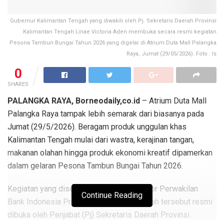
Gubernur Kalimantan Tengah yang diwakili oleh Pj. Sekretaris Daerah Provinsi
Kalimantan Tengah Linae Victoria Aden membuka secara resmi kegiatan
Pesona Tambun Bungai Tahun 2026 yang digelar di Atrium Duta Mall Palangka
Raya, Jumat (29/05/2026). Foto : Is
0
SHARES
PALANGKA RAYA, Borneodaily,co.id
– Atrium Duta Mall
Palangka Raya tampak lebih semarak dari biasanya pada
Jumat (29/5/2026). Beragam produk unggulan khas
Kalimantan Tengah mulai dari wastra, kerajinan tangan,
makanan olahan hingga produk ekonomi kreatif dipamerkan
dalam gelaran Pesona Tambun Bungai Tahun 2026.
Kegiatan yang diselenggarakan oleh Kantor Perwakilan
Continue Reading
Bank Indonesia Provinsi Kalimantan Tengah tersebut resmi
dibuka oleh Penjabat (Pj) Sekretaris Daerah Provinsi