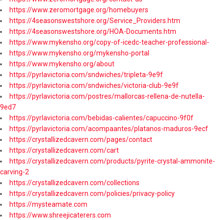
https://www.zeromortgage.org/homebuyers
https://4seasonswestshore.org/Service_Providers.htm
https://4seasonswestshore.org/HOA-Documents.htm
https://www.mykensho.org/copy-of-icedc-teacher-professional-
https://www.mykensho.org/mykensho-portal
https://www.mykensho.org/about
https://pyrlavictoria.com/sndwiches/tripleta-9e9f
https://pyrlavictoria.com/sndwiches/victoria-club-9e9f
https://pyrlavictoria.com/postres/mallorcas-rellena-de-nutella-
9ed7
https://pyrlavictoria.com/bebidas-calientes/capuccino-9f0f
https://pyrlavictoria.com/acompaantes/platanos-maduros-9ecf
https://crystallizedcavern.com/pages/contact
https://crystallizedcavern.com/cart
https://crystallizedcavern.com/products/pyrite-crystal-ammonite-
carving-2
https://crystallizedcavern.com/collections
https://crystallizedcavern.com/policies/privacy-policy
https://mysteamate.com
https://www.shreejicaterers.com