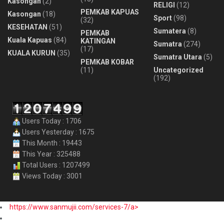
Kasongan
(2)
RELIGI
(12)
PEMKAB KAPUAS
Kasongan
(18)
Sport
(98)
(32)
KESEHATAN
(51)
Sumatera
(8)
PEMKAB
Kuala Kapuas
(84)
KATINGAN
Sumatra
(274)
(17)
KUALA KURUN
(35)
Sumatra Utara
(5)
PEMKAB KOBAR
(11)
Uncategorized
(192)
Users Today : 1706
Users Yesterday : 1675
This Month : 19443
This Year : 325488
Total Users : 1207499
Views Today : 3001
https://www.sanmujii.com/services-7/a>