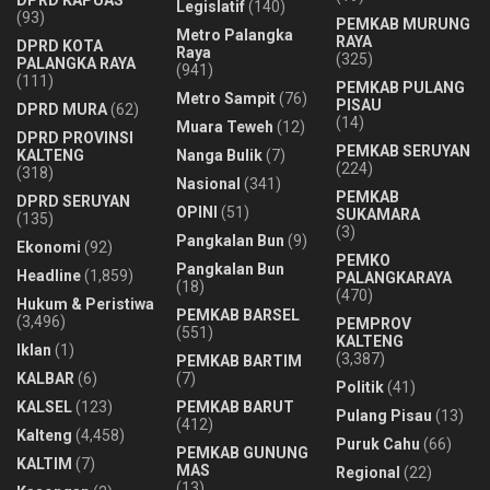
Legislatif
(140)
(93)
PEMKAB MURUNG
Metro Palangka
RAYA
DPRD KOTA
Raya
(325)
PALANGKA RAYA
(941)
(111)
PEMKAB PULANG
Metro Sampit
(76)
PISAU
DPRD MURA
(62)
(14)
Muara Teweh
(12)
DPRD PROVINSI
PEMKAB SERUYAN
KALTENG
Nanga Bulik
(7)
(224)
(318)
Nasional
(341)
PEMKAB
DPRD SERUYAN
OPINI
(51)
SUKAMARA
(135)
(3)
Pangkalan Bun
(9)
Ekonomi
(92)
PEMKO
Pangkalan Bun
Headline
(1,859)
PALANGKARAYA
(18)
(470)
Hukum & Peristiwa
PEMKAB BARSEL
(3,496)
PEMPROV
(551)
KALTENG
Iklan
(1)
(3,387)
PEMKAB BARTIM
KALBAR
(6)
(7)
Politik
(41)
KALSEL
(123)
PEMKAB BARUT
Pulang Pisau
(13)
(412)
Kalteng
(4,458)
Puruk Cahu
(66)
PEMKAB GUNUNG
KALTIM
(7)
MAS
Regional
(22)
(13)