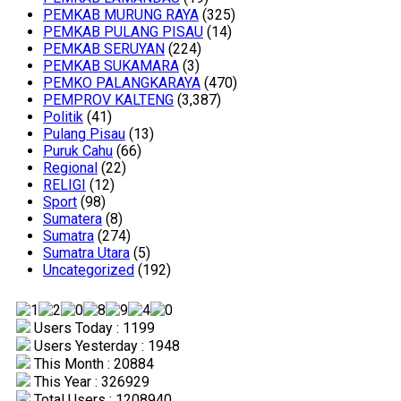
PEMKAB MURUNG RAYA
(325)
PEMKAB PULANG PISAU
(14)
PEMKAB SERUYAN
(224)
PEMKAB SUKAMARA
(3)
PEMKO PALANGKARAYA
(470)
PEMPROV KALTENG
(3,387)
Politik
(41)
Pulang Pisau
(13)
Puruk Cahu
(66)
Regional
(22)
RELIGI
(12)
Sport
(98)
Sumatera
(8)
Sumatra
(274)
Sumatra Utara
(5)
Uncategorized
(192)
Users Today : 1199
Users Yesterday : 1948
This Month : 20884
This Year : 326929
Total Users : 1208940