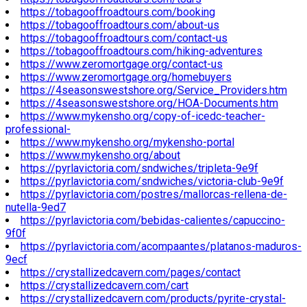
https://tobagooffroadtours.com/booking
https://tobagooffroadtours.com/about-us
https://tobagooffroadtours.com/contact-us
https://tobagooffroadtours.com/hiking-adventures
https://www.zeromortgage.org/contact-us
https://www.zeromortgage.org/homebuyers
https://4seasonswestshore.org/Service_Providers.htm
https://4seasonswestshore.org/HOA-Documents.htm
https://www.mykensho.org/copy-of-icedc-teacher-
professional-
https://www.mykensho.org/mykensho-portal
https://www.mykensho.org/about
https://pyrlavictoria.com/sndwiches/tripleta-9e9f
https://pyrlavictoria.com/sndwiches/victoria-club-9e9f
https://pyrlavictoria.com/postres/mallorcas-rellena-de-
nutella-9ed7
https://pyrlavictoria.com/bebidas-calientes/capuccino-
9f0f
https://pyrlavictoria.com/acompaantes/platanos-maduros-
9ecf
https://crystallizedcavern.com/pages/contact
https://crystallizedcavern.com/cart
https://crystallizedcavern.com/products/pyrite-crystal-