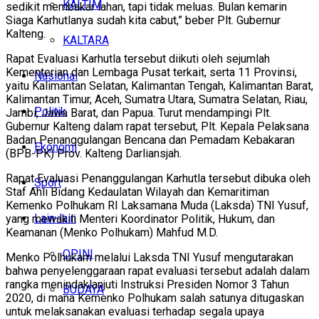
KALTIM
sedikit membakar lahan, tapi tidak meluas. Bulan kemarin
Siaga Karhutlanya sudah kita cabut,” beber Plt. Gubernur
Kalteng.
KALTARA
Rapat Evaluasi Karhutla tersebut diikuti oleh sejumlah
Kementerian dan Lembaga Pusat terkait, serta 11 Provinsi,
Nasional
yaitu Kalimantan Selatan, Kalimantan Tengah, Kalimantan Barat,
Kalimantan Timur, Aceh, Sumatra Utara, Sumatra Selatan, Riau,
Politik
Jambi, Jawa Barat, dan Papua. Turut mendampingi Plt.
Gubernur Kalteng dalam rapat tersebut, Plt. Kepala Pelaksana
Badan Penanggulangan Bencana dan Pemadam Kebakaran
Ekonomi
(BPB-PK) Prov. Kalteng Darliansjah.
Rapat Evaluasi Penanggulangan Karhutla tersebut dibuka oleh
Sport
Staf Ahli Bidang Kedaulatan Wilayah dan Kemaritiman
Kemenko Polhukam RI Laksamana Muda (Laksda) TNI Yusuf,
Lain-lain
yang mewakili Menteri Koordinator Politik, Hukum, dan
Keamanan (Menko Polhukam) Mahfud M.D.
OPINI
Menko Polhukam melalui Laksda TNI Yusuf mengutarakan
bahwa penyelenggaraan rapat evaluasi tersebut adalah dalam
rangka menindaklanjuti Instruksi Presiden Nomor 3 Tahun
BUDAYA
2020, di mana Kemenko Polhukam salah satunya ditugaskan
untuk melaksanakan evaluasi terhadap segala upaya