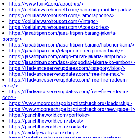
https://www.tsiny2.org/about-us/>
https://cellularwarehousett.com/samsung-moblie-parts>
https://cellularwarehousett.com/Cameraphones>
https://cellularwarehousett.com/Vintage>
https://cellularwarehousett.com/Accessories>
https://jasatitipan.com/jasa-titipan-barang-jakarta-
sorong/>
https://jasatitipan.com/jasa-titipan-barang/hubungi-kami/>
https://jasatitipan.com/ekspedisi-pengiriman-buah/>
https://jasatitipan.com/cargo-murah-jakarta-lampung/>
https://jasatitipan.com/jasa-ekspedisi-jakarta-ke-ambon/>
https://ffadvanceserverupdates.com/category/blog/>
https://ffadvanceserverupdates.com/free-fire-max/>
https://ffadvanceserverupdates.com/free-fire-redeem-
code/>
https://ffadvanceserverupdates.com/free-fire-redeem-
code>
https://www.mooreschapelbaptistchurch.org/leadership>
https://www.mooreschapelbaptistchurch.org/new-page-1>
https://punchtheworld.com/portfolio>
https://punchtheworld.com/about>
https://punchtheworld.com/contact>
https://sadafjewelry.com/shop>