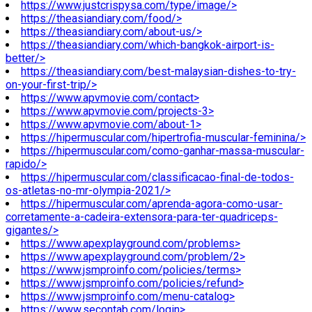
https://www.justcrispysa.com/type/image/>
https://theasiandiary.com/food/>
https://theasiandiary.com/about-us/>
https://theasiandiary.com/which-bangkok-airport-is-
better/>
https://theasiandiary.com/best-malaysian-dishes-to-try-
on-your-first-trip/>
https://www.apvmovie.com/contact>
https://www.apvmovie.com/projects-3>
https://www.apvmovie.com/about-1>
https://hipermuscular.com/hipertrofia-muscular-feminina/>
https://hipermuscular.com/como-ganhar-massa-muscular-
rapido/>
https://hipermuscular.com/classificacao-final-de-todos-
os-atletas-no-mr-olympia-2021/>
https://hipermuscular.com/aprenda-agora-como-usar-
corretamente-a-cadeira-extensora-para-ter-quadriceps-
gigantes/>
https://www.apexplayground.com/problems>
https://www.apexplayground.com/problem/2>
https://www.jsmproinfo.com/policies/terms>
https://www.jsmproinfo.com/policies/refund>
https://www.jsmproinfo.com/menu-catalog>
https://www.secontab.com/login>