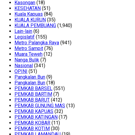
Kasongan
(18)
KESEHATAN
(51)
Kuala Kapuas
(84)
KUALA KURUN
(35)
KUALA PEMBUANG
(1,940)
Lain-lain
(6)
Legislatif
(155)
Metro Palangka Raya
(941)
Metro Sampit
(76)
Muara Teweh
(12)
Nanga Bulik
(7)
Nasional
(341)
OPINI
(51)
Pangkalan Bun
(9)
Pangkalan Bun
(18)
PEMKAB BARSEL
(551)
PEMKAB BARTIM
(7)
PEMKAB BARUT
(412)
PEMKAB GUNUNG MAS
(13)
PEMKAB KAPUAS
(32)
PEMKAB KATINGAN
(17)
PEMKAB KOBAR
(11)
PEMKAB KOTIM
(30)
PEMKAB LAMANDAU
(19)