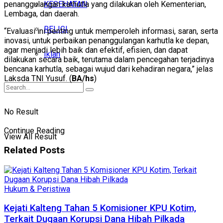
KESEHATAN
penanggulangan karhutla yang dilakukan oleh Kementerian,
Lembaga, dan daerah.
RELIGI
“Evaluasi ini penting untuk memperoleh informasi, saran, serta
inovasi, untuk perbaikan penanggulangan karhutla ke depan,
agar menjadi lebih baik dan efektif, efisien, dan dapat
Iklan
dilakukan secara baik, terutama dalam pencegahan terjadinya
bencana karhutla, sebagai wujud dari kehadiran negara,” jelas
Laksda TNI Yusuf. (
BA/hs
)
No Result
Continue Reading
View All Result
Related
Posts
Hukum & Peristiwa
Kejati Kalteng Tahan 5 Komisioner KPU Kotim,
Terkait Dugaan Korupsi Dana Hibah Pilkada