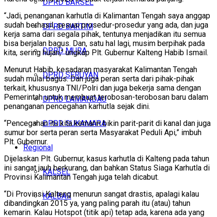
DPRD BARSEL
“Jadi, penanganan karhutla di Kalimantan Tengah saya anggap
sudah berhasil, sesuai prosedur-prosedur yang ada, dan juga
DPRD BARTIM
kerja sama dari segala pihak, tentunya menjadikan itu semua
bisa berjalan bagus. Dan, satu hal lagi, musim berpihak pada
DPRD MURA
kita, sering hujan,” ungkap Plt. Gubernur Kalteng Habib Ismail.
Menurut Habib, kesadaran masyarakat Kalimantan Tengah
DPRD SERUYAN
sudah mulai bagus. Dan juga peran serta dari pihak-pihak
terkait, khususnya TNI/Polri dan juga bekerja sama dengan
Pemerintah untuk membuat terobosan-terobosan baru dalam
DPRD LAMANDAU
penanganan pencegahan karhutla sejak dini.
DPRD SUKAMARA
“Pencegahan itu kita kemarin bikin parit-parit di kanal dan juga
sumur bor serta peran serta Masyarakat Peduli Api,” imbuh
Plt. Gubernur.
Regional
Dijelaskan Plt. Gubernur, kasus karhutla di Kalteng pada tahun
ini sangat jauh berkurang, dan bahkan Status Siaga Karhutla di
KALSEL
Provinsi Kalimantan Tengah juga telah dicabut.
“Di Provinsi Kalteng menurun sangat drastis, apalagi kalau
KALBAR
dibandingkan 2015 ya, yang paling parah itu (atau) tahun
kemarin. Kalau Hotspot (titik api) tetap ada, karena ada yang