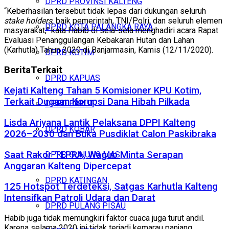
DPRD PROVINSI KALTENG
“Keberhasilan tersebut tidak lepas dari dukungan seluruh
stake holders
, baik pemerintah, TNI/Polri, dan seluruh elemen
DPRD KOTA PALANGKA RAYA
masyarakat,” kata Habib di sela-sela menghadiri acara Rapat
Evaluasi Penanggulangan Kebakaran Hutan dan Lahan
(Karhutla) Tahun 2020 di Banjarmasin, Kamis (12/11/2020).
DPRD KOTIM
Berita
Terkait
DPRD KAPUAS
Kejati Kalteng Tahan 5 Komisioner KPU Kotim,
Terkait Dugaan Korupsi Dana Hibah Pilkada
DPRD BARUT
Lisda Ariyana Lantik Pelaksana DPPI Kalteng
DPRD KOBAR
2026–2030 dan Buka Pusdiklat Calon Paskibraka
Saat Rakor TEPRA, Wagub Minta Serapan
DPRD GUNUNG MAS
Anggaran Kalteng Dipercepat
DPRD KATINGAN
125 Hotspot Terdeteksi, Satgas Karhutla Kalteng
Intensifkan Patroli Udara dan Darat
DPRD PULANG PISAU
Habib juga tidak memungkiri faktor cuaca juga turut andil.
Karena selama 2020 ini tidak terjadi kemarau panjang.