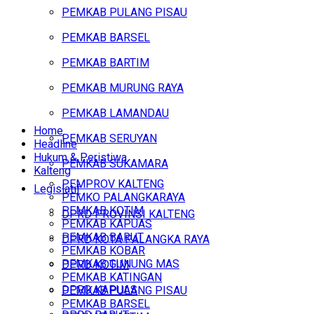
PEMKAB PULANG PISAU
PEMKAB BARSEL
PEMKAB BARTIM
PEMKAB MURUNG RAYA
PEMKAB LAMANDAU
Home
PEMKAB SERUYAN
Headline
Hukum & Peristiwa
PEMKAB SUKAMARA
Kalteng
PEMPROV KALTENG
Legislatif
PEMKO PALANGKARAYA
PEMKAB KOTIM
DPRD PROVINSI KALTENG
PEMKAB KAPUAS
PEMKAB BARUT
DPRD KOTA PALANGKA RAYA
PEMKAB KOBAR
PEMKAB GUNUNG MAS
DPRD KOTIM
PEMKAB KATINGAN
DPRD KAPUAS
PEMKAB PULANG PISAU
PEMKAB BARSEL