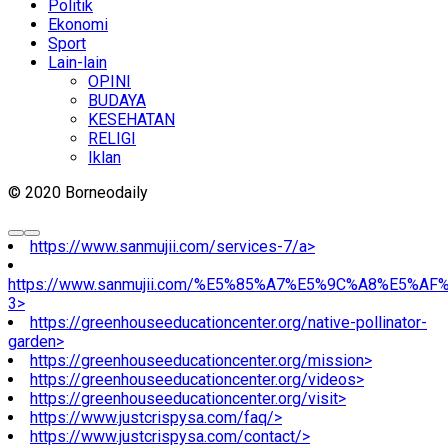
Politik
Ekonomi
Sport
Lain-lain
OPINI
BUDAYA
KESEHATAN
RELIGI
Iklan
© 2020 Borneodaily
https://www.sanmujii.com/services-7/a>
https://www.sanmujii.com/%E5%85%A7%E5%9C%A8%E5%A
3>
https://greenhouseeducationcenter.org/native-pollinator-
garden>
https://greenhouseeducationcenter.org/mission>
https://greenhouseeducationcenter.org/videos>
https://greenhouseeducationcenter.org/visit>
https://www.justcrispysa.com/faq/>
https://www.justcrispysa.com/contact/>