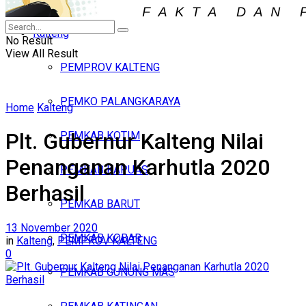
Iklan
Kalteng
Sabtu, Agustus 8, 2026
No Result
View All Result
PEMPROV KALTENG
PEMKO PALANGKARAYA
Home
Kalteng
Plt. Gubernur Kalteng Nilai
PEMKAB KOTIM
Penanganan Karhutla 2020
PEMKAB KAPUAS
Berhasil
PEMKAB BARUT
13 November 2020
PEMKAB KOBAR
in
Kalteng
,
PEMPROV KALTENG
0
PEMKAB GUNUNG MAS