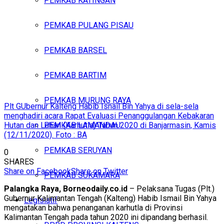
PEMKAB KATINGAN
PEMKAB PULANG PISAU
PEMKAB BARSEL
PEMKAB BARTIM
PEMKAB MURUNG RAYA
Plt GUbernur Kalteng Habib Isnail Bin Yahya di sela-sela
menghadiri acara Rapat Evaluasi Penanggulangan Kebakaran
Hutan dan Lahan (Karhutla) Tahun 2020 di Banjarmasin, Kamis
PEMKAB LAMANDAU
(12/11/2020). Foto : BA
PEMKAB SERUYAN
0
SHARES
Share on Facebook
Share on Twitter
PEMKAB SUKAMARA
Palangka Raya, Borneodaily.co.id
– Pelaksana Tugas (Plt.)
Gubernur Kalimantan Tengah (Kalteng) Habib Ismail Bin Yahya
Legislatif
mengatakan bahwa penanganan karhutla di Provinsi
Kalimantan Tengah pada tahun 2020 ini dipandang berhasil.