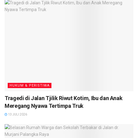
baru,” ungkapnya.
Kegiatan kemudian dilanjutkan dengan penandatanganan
kesepakatan bersama tentang pencegahan paham
radikalisme dan kerjasama penyelenggaraan pemeliharaan
keamanan dan ketertiban masyarakat. (
TN
)
HUKUM & PERISTIWA
Tragedi di Jalan Tjilik Riwut Kotim, Ibu dan Anak
Meregang Nyawa Tertimpa Truk
13 JULI 2026