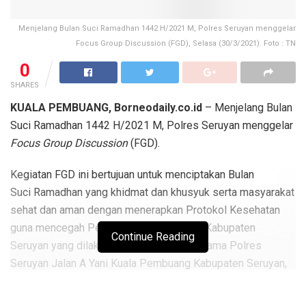
Menjelang Bulan Suci Ramadhan 1442 H/2021 M, Polres Seruyan menggelar
Focus Group Discussion (FGD), Selasa (30/3/2021). Foto : TN
0
SHARES
KUALA PEMBUANG, Borneodaily.co.id
– Menjelang Bulan
Suci Ramadhan 1442 H/2021 M, Polres Seruyan menggelar
Focus Group Discussion
(FGD).
Kegiatan FGD ini bertujuan untuk menciptakan Bulan
Suci Ramadhan yang khidmat dan khusyuk serta masyarakat
sehat dan aman dengan menerapkan Protokol Kesehatan
guna mencegah Penyebaran Covid-19 di Kabupaten
Continue Reading
Seruyan yang dilaksanakan di Aula Patriatama Polres
Seruyan Jalan A Yani Kuala Pembuang Kabupaten Seruyan,
Selasa (30/3/2021).