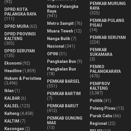
(93)
PEMKAB MURUNG
Metro Palangka
RAYA
DPRD KOTA
Raya
(325)
PALANGKA RAYA
(941)
(111)
PEMKAB PULANG
Metro Sampit
(76)
PISAU
DPRD MURA
(62)
(14)
Muara Teweh
(12)
DPRD PROVINSI
PEMKAB SERUYAN
KALTENG
Nanga Bulik
(7)
(224)
(305)
Nasional
(341)
PEMKAB
DPRD SERUYAN
OPINI
(51)
SUKAMARA
(135)
(3)
Pangkalan Bun
(9)
Ekonomi
(92)
PEMKO
Pangkalan Bun
Headline
(1,859)
PALANGKARAYA
(18)
(470)
Hukum & Peristiwa
PEMKAB BARSEL
(3,496)
PEMPROV
(551)
KALTENG
Iklan
(1)
(3,387)
PEMKAB BARTIM
KALBAR
(6)
(7)
Politik
(41)
KALSEL
(123)
PEMKAB BARUT
Pulang Pisau
(13)
(412)
Kalteng
(4,458)
Puruk Cahu
(66)
PEMKAB GUNUNG
KALTIM
(7)
MAS
Regional
(22)
(13)
Kasongan
(2)