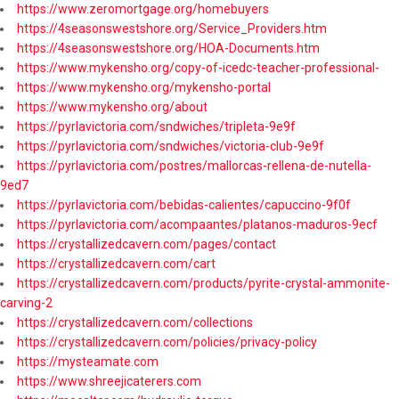
https://www.zeromortgage.org/homebuyers
https://4seasonswestshore.org/Service_Providers.htm
https://4seasonswestshore.org/HOA-Documents.htm
https://www.mykensho.org/copy-of-icedc-teacher-professional-
https://www.mykensho.org/mykensho-portal
https://www.mykensho.org/about
https://pyrlavictoria.com/sndwiches/tripleta-9e9f
https://pyrlavictoria.com/sndwiches/victoria-club-9e9f
https://pyrlavictoria.com/postres/mallorcas-rellena-de-nutella-
9ed7
https://pyrlavictoria.com/bebidas-calientes/capuccino-9f0f
https://pyrlavictoria.com/acompaantes/platanos-maduros-9ecf
https://crystallizedcavern.com/pages/contact
https://crystallizedcavern.com/cart
https://crystallizedcavern.com/products/pyrite-crystal-ammonite-
carving-2
https://crystallizedcavern.com/collections
https://crystallizedcavern.com/policies/privacy-policy
https://mysteamate.com
https://www.shreejicaterers.com