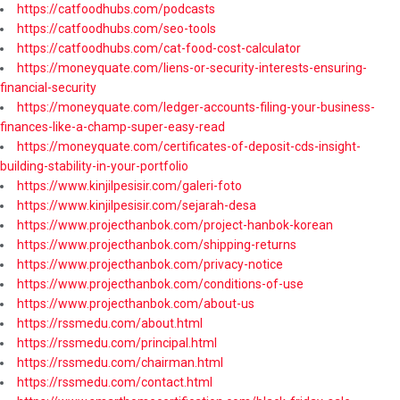
https://catfoodhubs.com/podcasts
https://catfoodhubs.com/seo-tools
https://catfoodhubs.com/cat-food-cost-calculator
https://moneyquate.com/liens-or-security-interests-ensuring-
financial-security
https://moneyquate.com/ledger-accounts-filing-your-business-
finances-like-a-champ-super-easy-read
https://moneyquate.com/certificates-of-deposit-cds-insight-
building-stability-in-your-portfolio
https://www.kinjilpesisir.com/galeri-foto
https://www.kinjilpesisir.com/sejarah-desa
https://www.projecthanbok.com/project-hanbok-korean
https://www.projecthanbok.com/shipping-returns
https://www.projecthanbok.com/privacy-notice
https://www.projecthanbok.com/conditions-of-use
https://www.projecthanbok.com/about-us
https://rssmedu.com/about.html
https://rssmedu.com/principal.html
https://rssmedu.com/chairman.html
https://rssmedu.com/contact.html