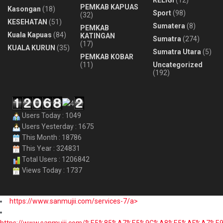
RELIGI
(12)
PEMKAB KAPUAS
Kasongan
(18)
Sport
(98)
(32)
KESEHATAN
(51)
Sumatera
(8)
PEMKAB
Kuala Kapuas
(84)
KATINGAN
Sumatra
(274)
(17)
KUALA KURUN
(35)
Sumatra Utara
(5)
PEMKAB KOBAR
(11)
Uncategorized
(192)
Users Today : 1049
Users Yesterday : 1675
This Month : 18786
This Year : 324831
Total Users : 1206842
Views Today : 1737
https://www.sanmujii.com/services-7/a>