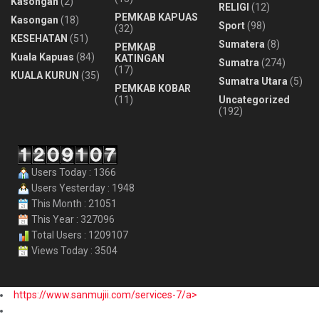
Kasongan
(2)
RELIGI
(12)
PEMKAB KAPUAS
Kasongan
(18)
Sport
(98)
(32)
KESEHATAN
(51)
Sumatera
(8)
PEMKAB
Kuala Kapuas
(84)
KATINGAN
Sumatra
(274)
(17)
KUALA KURUN
(35)
Sumatra Utara
(5)
PEMKAB KOBAR
(11)
Uncategorized
(192)
Users Today : 1366
Users Yesterday : 1948
This Month : 21051
This Year : 327096
Total Users : 1209107
Views Today : 3504
https://www.sanmujii.com/services-7/a>