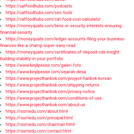
https://catfoodhubs.com/podcasts
https://catfoodhubs.com/seo-tools
https://catfoodhubs.com/cat-food-cost-calculator
https://moneyquate.com/liens-or-security-interests-ensuring-
financial-security
https://moneyquate.com/ledger-accounts-filing-your-business-
finances-like-a-champ-super-easy-read
https://moneyquate.com/certificates-of-deposit-cds-insight-
building-stability-in-your-portfolio
https://www.kinjilpesisir.com/galeri-foto
https://www.kinjilpesisir.com/sejarah-desa
https://www.projecthanbok.com/project-hanbok-korean
https://www.projecthanbok.com/shipping-returns
https://www.projecthanbok.com/privacy-notice
https://www.projecthanbok.com/conditions-of-use
https://www.projecthanbok.com/about-us
https://rssmedu.com/about.html
https://rssmedu.com/principal.html
https://rssmedu.com/chairman.html
https://rssmedu.com/contact.html