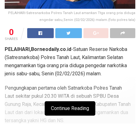
PELAIHARI-Satresnarkoba Polres Tanah Laut amankan Ttga orang pria diduga
engedar sabu,Senin (02/02/2026) malam.(foto:polres tala)
0
SHARES
PELAIHARI,Borneodaily.co.id
-Satuan Reserse Narkoba
(Satresnarkoba) Polres Tanah Laut, Kalimantan Selatan
mengamankan tiga orang pria diduga pengedar narkotika
jenis sabu-sabu, Senin (02/02/2026) malam.
Pengungkapan pertama oleh Satnarkoba Polres Tanah
Laut sekitar pukul 20.30 WITA di sebuah SPBU Desa
Gunung Raja, Kecamatan Tambang Ulang, Kabupaten Tanah
Continue Reading
Laut dan dari lokasi tersebut, petugas mengamankan dua
tersangka yakni HG dan NS.
Berita
Terkait