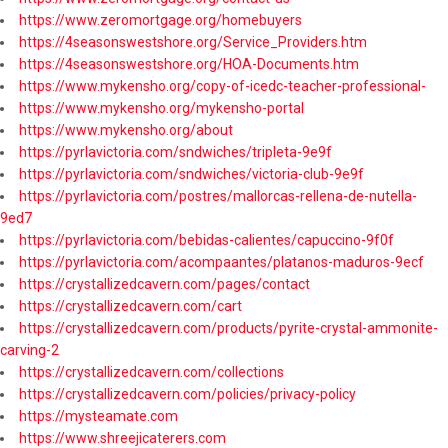
https://www.zeromortgage.org/homebuyers
https://4seasonswestshore.org/Service_Providers.htm
https://4seasonswestshore.org/HOA-Documents.htm
https://www.mykensho.org/copy-of-icedc-teacher-professional-
https://www.mykensho.org/mykensho-portal
https://www.mykensho.org/about
https://pyrlavictoria.com/sndwiches/tripleta-9e9f
https://pyrlavictoria.com/sndwiches/victoria-club-9e9f
https://pyrlavictoria.com/postres/mallorcas-rellena-de-nutella-
9ed7
https://pyrlavictoria.com/bebidas-calientes/capuccino-9f0f
https://pyrlavictoria.com/acompaantes/platanos-maduros-9ecf
https://crystallizedcavern.com/pages/contact
https://crystallizedcavern.com/cart
https://crystallizedcavern.com/products/pyrite-crystal-ammonite-
carving-2
https://crystallizedcavern.com/collections
https://crystallizedcavern.com/policies/privacy-policy
https://mysteamate.com
https://www.shreejicaterers.com