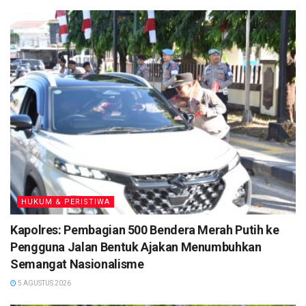
Saat dilakukan penggeledahan disaksikan warga sekitar,
petugas menemukan empat paket diduga sabu dengan
berat bersih total 10,11 gram di dalam kendaraan digunakan
para pelaku.
Selain itu, turut diamankan barang bukti lain berupa plastik
klip, botol, kantong plastik hitam, dua unit handphone serta
satu unit mobil Xenia warna putih dengan nomor polisi DA
1409 CT.
Dari hasil interogasi awal, tersangka N mengaku telah
menitipkan dua paket sabu kepada tersangka lain, yakni DY.
HUKUM & PERISTIWA
Berbekal pengakuan tersebut, Satresnarkoba Polres Tanah
Kapolres: Pembagian 500 Bendera Merah Putih ke
Laut langsung melakukan pengembangan. Pada malam yang
Pengguna Jalan Bentuk Ajakan Menumbuhkan
sama sekitar pukul 22.00 WITA, petugas berhasil
Semangat Nasionalisme
mengamankan DY di depan rumahnya di Desa Liang
5 AGUSTUS 2026
Anggang, Kecamatan Bati-Bati, Kabupaten Tanah Laut.