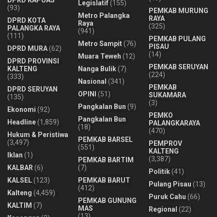
Legislatif
(155)
(93)
PEMKAB MURUNG
Metro Palangka
RAYA
DPRD KOTA
Raya
(325)
PALANGKA RAYA
(941)
(111)
PEMKAB PULANG
Metro Sampit
(76)
PISAU
DPRD MURA
(62)
(14)
Muara Teweh
(12)
DPRD PROVINSI
PEMKAB SERUYAN
KALTENG
Nanga Bulik
(7)
(224)
(333)
Nasional
(341)
PEMKAB
DPRD SERUYAN
OPINI
(51)
SUKAMARA
(135)
(3)
Pangkalan Bun
(9)
Ekonomi
(92)
PEMKO
Pangkalan Bun
Headline
(1,859)
PALANGKARAYA
(18)
(470)
Hukum & Peristiwa
PEMKAB BARSEL
(3,497)
PEMPROV
(551)
KALTENG
Iklan
(1)
(3,387)
PEMKAB BARTIM
KALBAR
(6)
(7)
Politik
(41)
KALSEL
(123)
PEMKAB BARUT
Pulang Pisau
(13)
(412)
Kalteng
(4,459)
Puruk Cahu
(66)
PEMKAB GUNUNG
KALTIM
(7)
MAS
Regional
(22)
(13)