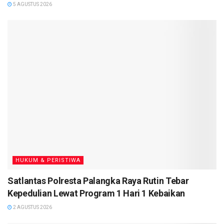
5 AGUSTUS 2026
“Pemasangan Maklumat Kapolri ini kami utamakan pada
perusahaan PT. Erna Djuliawati serta tempat ibadah,
diharapkan agar semua masyarakat mengerti serta paham
terkait adanya pembubaran FPI ini kita harus sama sama
saling menjaga Kamtibmas,” kata Kapolres Seruyan melalui
Kompol Guntur Triwabono S.I.K. (
TN
)
HUKUM & PERISTIWA
Satlantas Polresta Palangka Raya Rutin Tebar
Kepedulian Lewat Program 1 Hari 1 Kebaikan
2 AGUSTUS 2026