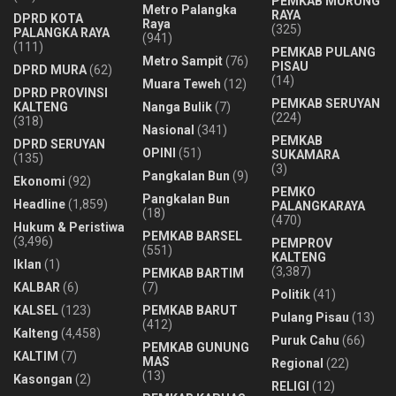
PEMKAB MURUNG
Metro Palangka
RAYA
DPRD KOTA
Raya
(325)
PALANGKA RAYA
(941)
(111)
PEMKAB PULANG
Metro Sampit
(76)
PISAU
DPRD MURA
(62)
(14)
Muara Teweh
(12)
DPRD PROVINSI
PEMKAB SERUYAN
KALTENG
Nanga Bulik
(7)
(224)
(318)
Nasional
(341)
PEMKAB
DPRD SERUYAN
OPINI
(51)
SUKAMARA
(135)
(3)
Pangkalan Bun
(9)
Ekonomi
(92)
PEMKO
Pangkalan Bun
Headline
(1,859)
PALANGKARAYA
(18)
(470)
Hukum & Peristiwa
PEMKAB BARSEL
(3,496)
PEMPROV
(551)
KALTENG
Iklan
(1)
(3,387)
PEMKAB BARTIM
KALBAR
(6)
(7)
Politik
(41)
KALSEL
(123)
PEMKAB BARUT
Pulang Pisau
(13)
(412)
Kalteng
(4,458)
Puruk Cahu
(66)
PEMKAB GUNUNG
KALTIM
(7)
MAS
Regional
(22)
(13)
Kasongan
(2)
RELIGI
(12)