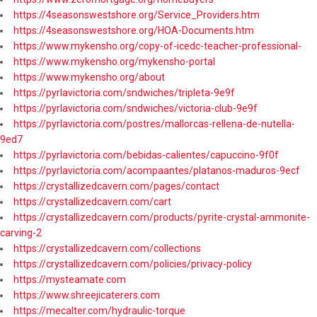
https://4seasonswestshore.org/Service_Providers.htm
https://4seasonswestshore.org/HOA-Documents.htm
https://www.mykensho.org/copy-of-icedc-teacher-professional-
https://www.mykensho.org/mykensho-portal
https://www.mykensho.org/about
https://pyrlavictoria.com/sndwiches/tripleta-9e9f
https://pyrlavictoria.com/sndwiches/victoria-club-9e9f
https://pyrlavictoria.com/postres/mallorcas-rellena-de-nutella-
9ed7
https://pyrlavictoria.com/bebidas-calientes/capuccino-9f0f
https://pyrlavictoria.com/acompaantes/platanos-maduros-9ecf
https://crystallizedcavern.com/pages/contact
https://crystallizedcavern.com/cart
https://crystallizedcavern.com/products/pyrite-crystal-ammonite-
carving-2
https://crystallizedcavern.com/collections
https://crystallizedcavern.com/policies/privacy-policy
https://mysteamate.com
https://www.shreejicaterers.com
https://mecalter.com/hydraulic-torque