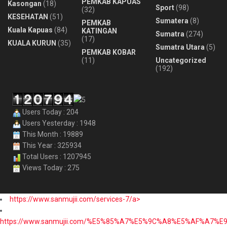
PEMKAB KAPUAS
Kasongan
(18)
Sport
(98)
(32)
KESEHATAN
(51)
Sumatera
(8)
PEMKAB
Kuala Kapuas
(84)
KATINGAN
Sumatra
(274)
(17)
KUALA KURUN
(35)
Sumatra Utara
(5)
PEMKAB KOBAR
(11)
Uncategorized
(192)
Users Today : 204
Users Yesterday : 1948
This Month : 19889
This Year : 325934
Total Users : 1207945
Views Today : 275
https://www.sanmujii.com/services-7/a>
https://www.sanmujii.com/%E5%85%A7%E5%9C%A8%E5%AF%A7%