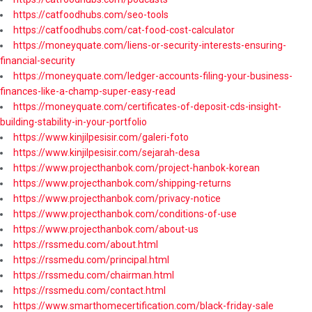
https://catfoodhubs.com/seo-tools
https://catfoodhubs.com/cat-food-cost-calculator
https://moneyquate.com/liens-or-security-interests-ensuring-
financial-security
https://moneyquate.com/ledger-accounts-filing-your-business-
finances-like-a-champ-super-easy-read
https://moneyquate.com/certificates-of-deposit-cds-insight-
building-stability-in-your-portfolio
https://www.kinjilpesisir.com/galeri-foto
https://www.kinjilpesisir.com/sejarah-desa
https://www.projecthanbok.com/project-hanbok-korean
https://www.projecthanbok.com/shipping-returns
https://www.projecthanbok.com/privacy-notice
https://www.projecthanbok.com/conditions-of-use
https://www.projecthanbok.com/about-us
https://rssmedu.com/about.html
https://rssmedu.com/principal.html
https://rssmedu.com/chairman.html
https://rssmedu.com/contact.html
https://www.smarthomecertification.com/black-friday-sale