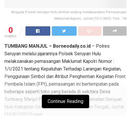
Anggota Polsek Seruyan Hulu terlihat sedang melaksanakan Pemasangan
Maklumat Kapolri, Jumat (15/1/2021). Foto : TN
0
SHARES
TUMBANG MANJUL – Borneodaily.co.id
– Polres
Seruyan melalui jajarannya Polsek Seruyan Hulu
melaksanakan pemasangan Maklumat Kapolri Nomor :
1/I/2021 tentang Kepatuhan Terhadap Larangan Kegiatan,
Penggunaan Simbol dan Atribut Penghentian Kegiatan Front
Pembela Islam (FPI), pemasangan ini bertempatan pada
beberapa seperti toko yang berada di sekitara Desa
Tumbang Manjul Polsek Seruyan Hulu Kecamatan Seruyan
Continue Reading
Hulu Kabupten Seruyan Provinsi Kalimantan Tengah, Jum’at
(15/01/2021) pagi.
Kapolsek Seruyan Hulu IPTU EKO MUJI HARTONO