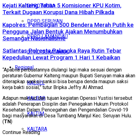
Kejati Kalteng Tahan 5 Komisioner KPU Kotim,
DPRD MURA
Terkait Dugaan Korupsi Dana Hibah Pilkada
DPRD SERUYAN
Kapolres: Pembagian 500 Bendera Merah Putih ke
Pengguna Jalan Bentuk Ajakan Menumbuhkan
DPRD LAMANDAU
Semangat Nasionalisme
Satlantas Polresta Palangka Raya Rutin Tebar
DPRD SUKAMARA
Kepedulian Lewat Program 1 Hari 1 Kebaikan
Regional
“Apabila perbuatannya diulangi lagi maka sesuai dengan
peraturan Gubernur Kalteng maupun Bupati Seruyan maka akan
diterapkan sanksi-sanksi bisa berupa denda maupun saksi
KALSEL
kerja bakti sosial,” tutur Bripka Jeffry Al Ahmad.
KALBAR
Adapun maksud dan tujuan kegiatan Operasi Yustisi tersebut
adalah Penerapan Disiplin dan Penegakan Hukum Protokol
Kesehatan Dalam Pencegahan dan Pengendalian Covid-19
KALTIM
bagi masyarakat di Desa Tumbang Manjul Kec. Seruyan Hulu.
(
TN
)
KALTARA
Continue Reading