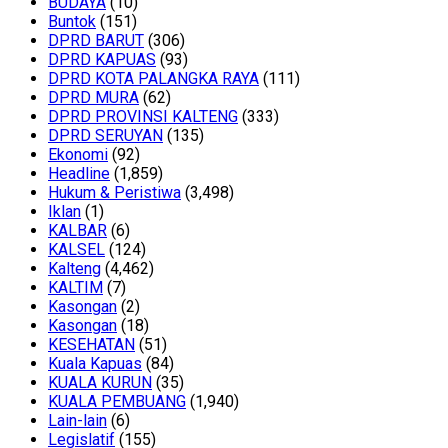
BUDAYA
(10)
Buntok
(151)
DPRD BARUT
(306)
DPRD KAPUAS
(93)
DPRD KOTA PALANGKA RAYA
(111)
DPRD MURA
(62)
DPRD PROVINSI KALTENG
(333)
DPRD SERUYAN
(135)
Ekonomi
(92)
Headline
(1,859)
Hukum & Peristiwa
(3,498)
Iklan
(1)
KALBAR
(6)
KALSEL
(124)
Kalteng
(4,462)
KALTIM
(7)
Kasongan
(2)
Kasongan
(18)
KESEHATAN
(51)
Kuala Kapuas
(84)
KUALA KURUN
(35)
KUALA PEMBUANG
(1,940)
Lain-lain
(6)
Legislatif
(155)