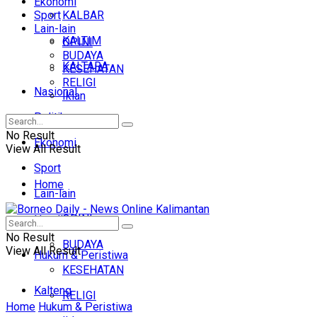
Ekonomi
Sport
KALBAR
Lain-lain
KALTIM
OPINI
BUDAYA
KALTARA
KESEHATAN
RELIGI
Nasional
Iklan
Politik
No Result
Ekonomi
View All Result
Sport
Home
Lain-lain
OPINI
Headline
No Result
BUDAYA
View All Result
Hukum & Peristiwa
KESEHATAN
Kalteng
RELIGI
Home
Hukum & Peristiwa