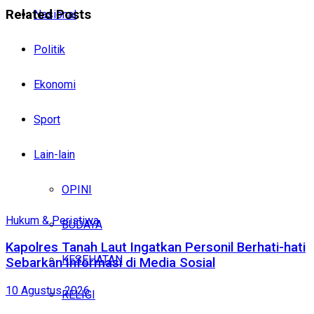
Related
Posts
Nasional
Politik
Ekonomi
Sport
Lain-lain
OPINI
Hukum & Peristiwa
BUDAYA
Kapolres Tanah Laut Ingatkan Personil Berhati-hati
KESEHATAN
Sebarkan Informasi di Media Sosial
10 Agustus 2026
RELIGI