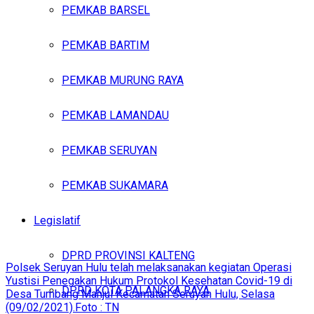
PEMKAB BARSEL
PEMKAB BARTIM
PEMKAB MURUNG RAYA
PEMKAB LAMANDAU
PEMKAB SERUYAN
PEMKAB SUKAMARA
Legislatif
DPRD PROVINSI KALTENG
Polsek Seruyan Hulu telah melaksanakan kegiatan Operasi
Yustisi Penegakan Hukum Protokol Kesehatan Covid-19 di
DPRD KOTA PALANGKA RAYA
Desa Tumbang Manjul Kecamatan Seruyan Hulu, Selasa
(09/02/2021).Foto : TN