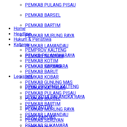
PEMKAB PULANG PISAU
PEMKAB BARSEL
PEMKAB BARTIM
Home
Headline
PEMKAB MURUNG RAYA
Hukum & Peristiwa
Kalteng
PEMKAB LAMANDAU
PEMPROV KALTENG
PEMKO PALANGKARAYA
PEMKAB SERUYAN
PEMKAB KOTIM
PEMKAB SUKAMARA
PEMKAB KAPUAS
PEMKAB BARUT
Legislatif
PEMKAB KOBAR
PEMKAB GUNUNG MAS
DPRD PROVINSI KALTENG
PEMKAB KATINGAN
PEMKAB PULANG PISAU
DPRD KOTA PALANGKA RAYA
PEMKAB BARSEL
PEMKAB BARTIM
DPRD KOTIM
PEMKAB MURUNG RAYA
PEMKAB LAMANDAU
DPRD KAPUAS
PEMKAB SERUYAN
PEMKAB SUKAMARA