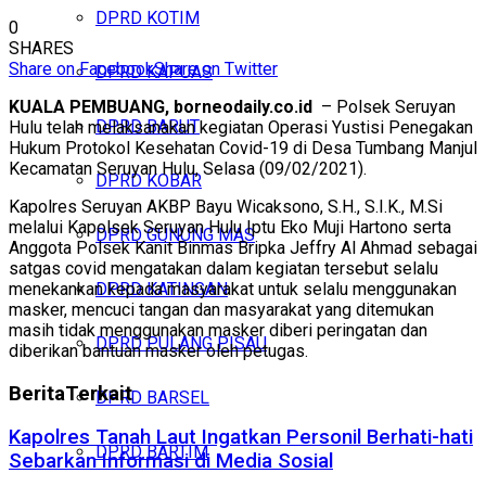
DPRD KOTIM
0
SHARES
Share on Facebook
Share on Twitter
DPRD KAPUAS
KUALA PEMBUANG, borneodaily.co.id
– Polsek Seruyan
DPRD BARUT
Hulu telah melaksanakan kegiatan Operasi Yustisi Penegakan
Hukum Protokol Kesehatan Covid-19 di Desa Tumbang Manjul
Kecamatan Seruyan Hulu, Selasa (09/02/2021).
DPRD KOBAR
Kapolres Seruyan AKBP Bayu Wicaksono, S.H., S.I.K., M.Si
melalui Kapolsek Seruyan Hulu Iptu Eko Muji Hartono serta
DPRD GUNUNG MAS
Anggota Polsek Kanit Binmas Bripka Jeffry Al Ahmad sebagai
satgas covid mengatakan dalam kegiatan tersebut selalu
menekankan kepada masyarakat untuk selalu menggunakan
DPRD KATINGAN
masker, mencuci tangan dan masyarakat yang ditemukan
masih tidak menggunakan masker diberi peringatan dan
DPRD PULANG PISAU
diberikan bantuan masker oleh petugas.
Berita
Terkait
DPRD BARSEL
Kapolres Tanah Laut Ingatkan Personil Berhati-hati
DPRD BARTIM
Sebarkan Informasi di Media Sosial