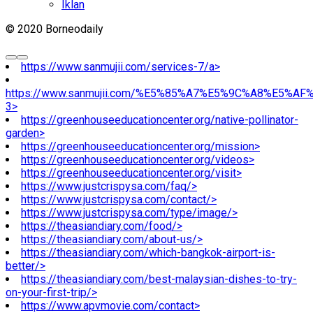
Iklan
© 2020 Borneodaily
https://www.sanmujii.com/services-7/a>
https://www.sanmujii.com/%E5%85%A7%E5%9C%A8%E5%A
3>
https://greenhouseeducationcenter.org/native-pollinator-
garden>
https://greenhouseeducationcenter.org/mission>
https://greenhouseeducationcenter.org/videos>
https://greenhouseeducationcenter.org/visit>
https://www.justcrispysa.com/faq/>
https://www.justcrispysa.com/contact/>
https://www.justcrispysa.com/type/image/>
https://theasiandiary.com/food/>
https://theasiandiary.com/about-us/>
https://theasiandiary.com/which-bangkok-airport-is-
better/>
https://theasiandiary.com/best-malaysian-dishes-to-try-
on-your-first-trip/>
https://www.apvmovie.com/contact>