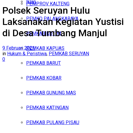
Iklan
PEMPROV KALTENG
Polsek Seruyan Hulu
Senin, Agustus 10, 2026
PEMKO PALANGKARAYA
Laksanakan Kegiatan Yustisi
di Desa Tumbang Manjul
PEMKAB KOTIM
9 Februari 2021
PEMKAB KAPUAS
in
Hukum & Peristiwa
,
PEMKAB SERUYAN
0
PEMKAB BARUT
PEMKAB KOBAR
PEMKAB GUNUNG MAS
PEMKAB KATINGAN
PEMKAB PULANG PISAU