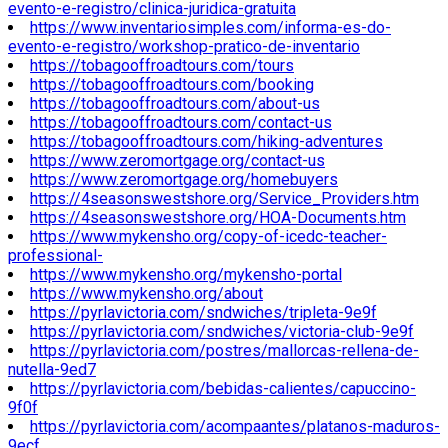
evento-e-registro/clinica-juridica-gratuita
https://www.inventariosimples.com/informa-es-do-
evento-e-registro/workshop-pratico-de-inventario
https://tobagooffroadtours.com/tours
https://tobagooffroadtours.com/booking
https://tobagooffroadtours.com/about-us
https://tobagooffroadtours.com/contact-us
https://tobagooffroadtours.com/hiking-adventures
https://www.zeromortgage.org/contact-us
https://www.zeromortgage.org/homebuyers
https://4seasonswestshore.org/Service_Providers.htm
https://4seasonswestshore.org/HOA-Documents.htm
https://www.mykensho.org/copy-of-icedc-teacher-
professional-
https://www.mykensho.org/mykensho-portal
https://www.mykensho.org/about
https://pyrlavictoria.com/sndwiches/tripleta-9e9f
https://pyrlavictoria.com/sndwiches/victoria-club-9e9f
https://pyrlavictoria.com/postres/mallorcas-rellena-de-
nutella-9ed7
https://pyrlavictoria.com/bebidas-calientes/capuccino-
9f0f
https://pyrlavictoria.com/acompaantes/platanos-maduros-
9ecf