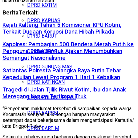
hutan di daerah tersebut.
DPRD KOTIM
Berita
Terkait
DPRD KAPUAS
Kejati Kalteng Tahan 5 Komisioner KPU Kotim,
Terkait Dugaan Korupsi Dana Hibah Pilkada
DPRD BARUT
Kapolres: Pembagian 500 Bendera Merah Putih ke
Pengguna Jalan Bentuk Ajakan Menumbuhkan
DPRD KOBAR
Semangat Nasionalisme
DPRD GUNUNG MAS
Satlantas Polresta Palangka Raya Rutin Tebar
Kepedulian Lewat Program 1 Hari 1 Kebaikan
DPRD KATINGAN
Tragedi di Jalan Tjilik Riwut Kotim, Ibu dan Anak
Meregang Nyawa Tertimpa Truk
DPRD PULANG PISAU
“Penyebaran maklumat tersebut di sampaikan kepada warga
DPRD BARSEL
Kecamatan seruyan hulu dengan harapan masyarakat
setempat dapat bekerjasama dalam mengantisipasi Karhutla,”
kata Brigpol Rizky.
DPRD BARTIM
Selain itu, pihaknya juga berharap dengan maklumat tersebut