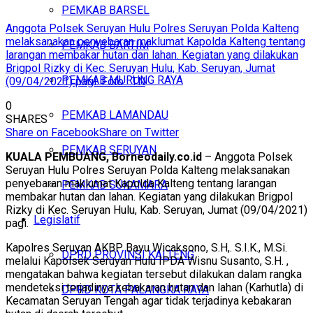
PEMKAB BARSEL
Anggota Polsek Seruyan Hulu Polres Seruyan Polda Kalteng
melaksanakan penyebaran maklumat Kapolda Kalteng tentang
PEMKAB BARTIM
larangan membakar hutan dan lahan. Kegiatan yang dilakukan
Brigpol Rizky di Kec. Seruyan Hulu, Kab. Seruyan, Jumat
PEMKAB MURUNG RAYA
(09/04/2021) pagi. Foto : TN
0
PEMKAB LAMANDAU
SHARES
Share on Facebook
Share on Twitter
PEMKAB SERUYAN
KUALA PEMBUANG, Borneodaily.co.id
– Anggota Polsek
Seruyan Hulu Polres Seruyan Polda Kalteng melaksanakan
penyebaran maklumat Kapolda Kalteng tentang larangan
PEMKAB SUKAMARA
membakar hutan dan lahan. Kegiatan yang dilakukan Brigpol
Rizky di Kec. Seruyan Hulu, Kab. Seruyan, Jumat (09/04/2021)
Legislatif
pagi.
Kapolres Seruyan AKBP Bayu Wicaksono, S.H,. S.I.K., M.Si.
DPRD PROVINSI KALTENG
melalui Kapolsek Seruyan Hulu IPDA Wisnu Susanto, S.H. ,
mengatakan bahwa kegiatan tersebut dilakukan dalam rangka
mendeteksi terjadinya kebakaran hutan dan lahan (Karhutla) di
DPRD KOTA PALANGKA RAYA
Kecamatan Seruyan Tengah agar tidak terjadinya kebakaran