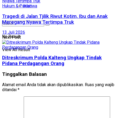
Hukum & Peristiwa
Iklan
Tragedi di Jalan Tjilik Riwut Kotim, Ibu dan Anak
Meregang Nyawa Tertimpa Truk
13 Juli 2026
No Result
Next Post
View All Result
Ditreskrimum Polda Kalteng Ungkap Tindak
Pidana Perdagangan Orang
Tinggalkan Balasan
Alamat email Anda tidak akan dipublikasikan.
Ruas yang wajib
ditandai
*