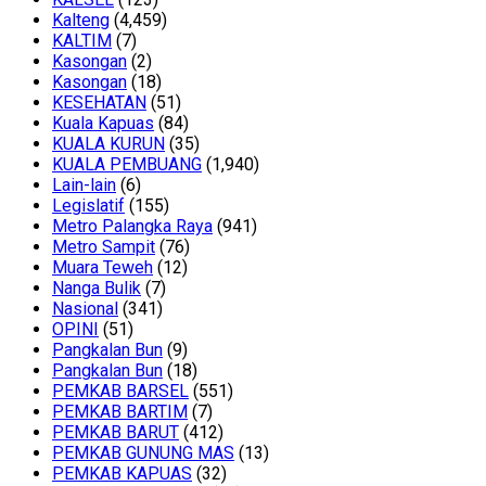
Kalteng
(4,459)
KALTIM
(7)
Kasongan
(2)
Kasongan
(18)
KESEHATAN
(51)
Kuala Kapuas
(84)
KUALA KURUN
(35)
KUALA PEMBUANG
(1,940)
Lain-lain
(6)
Legislatif
(155)
Metro Palangka Raya
(941)
Metro Sampit
(76)
Muara Teweh
(12)
Nanga Bulik
(7)
Nasional
(341)
OPINI
(51)
Pangkalan Bun
(9)
Pangkalan Bun
(18)
PEMKAB BARSEL
(551)
PEMKAB BARTIM
(7)
PEMKAB BARUT
(412)
PEMKAB GUNUNG MAS
(13)
PEMKAB KAPUAS
(32)