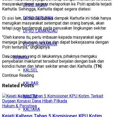
masyarakat dapat segera melaporkan ke Polri apabila terjadi
DPRD MURA
Karhutla. Sehingga, Karhutla dapat segera diatasi.
DPRD SERUYAN
Di sisi lain, Ia menilai bahwa dampak Karhutla ini tidak hanya
merugikan masyarakat setempat dan orang banyak, akan
tetapi juga berdampak pada perusakan lingkungan sekitar.
DPRD LAMANDAU
“Oleh karena itu, perlu imbauan kepada masyarakat agar
menjaga lingkungan sekitar dan dapat bekerjasama dengan
DPRD SUKAMARA
Polri tentunya,” ungkapnya.
Dari pantauan yang di lakukannya, pihaknya mengaku
Regional
penyebaran maklumat tersebut berjalan dengan baik dan
kondisi hutan dan lahan sekitar aman dari Karhutla. (
TN
)
KALSEL
Continue Reading
KALBAR
Related
Posts
KALTIM
Hukum & Peristiwa
KALTARA
Kejati Kalteng Tahan 5 Komisioner KPU Kotim,