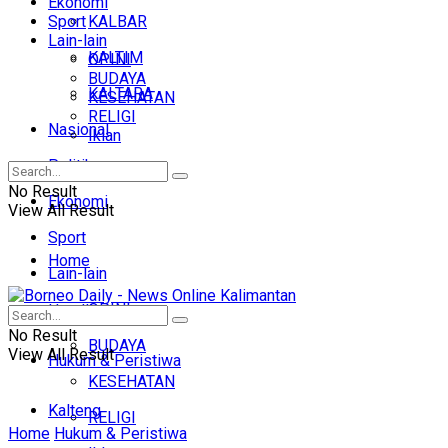
Ekonomi
Sport
KALBAR
Lain-lain
KALTIM
OPINI
BUDAYA
KALTARA
KESEHATAN
RELIGI
Nasional
Iklan
Politik
No Result
Ekonomi
View All Result
Sport
Home
Lain-lain
OPINI
Headline
No Result
BUDAYA
View All Result
Hukum & Peristiwa
KESEHATAN
Kalteng
RELIGI
Home
Hukum & Peristiwa