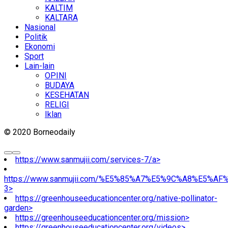
KALTIM
KALTARA
Nasional
Politik
Ekonomi
Sport
Lain-lain
OPINI
BUDAYA
KESEHATAN
RELIGI
Iklan
© 2020 Borneodaily
https://www.sanmujii.com/services-7/a>
https://www.sanmujii.com/%E5%85%A7%E5%9C%A8%E5%A
3>
https://greenhouseeducationcenter.org/native-pollinator-
garden>
https://greenhouseeducationcenter.org/mission>
https://greenhouseeducationcenter.org/videos>