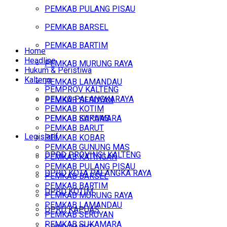
PEMKAB PULANG PISAU
PEMKAB BARSEL
PEMKAB BARTIM
Home
Headline
PEMKAB MURUNG RAYA
Hukum & Peristiwa
Kalteng
PEMKAB LAMANDAU
PEMPROV KALTENG
PEMKO PALANGKARAYA
PEMKAB SERUYAN
PEMKAB KOTIM
PEMKAB SUKAMARA
PEMKAB KAPUAS
PEMKAB BARUT
Legislatif
PEMKAB KOBAR
PEMKAB GUNUNG MAS
DPRD PROVINSI KALTENG
PEMKAB KATINGAN
PEMKAB PULANG PISAU
DPRD KOTA PALANGKA RAYA
PEMKAB BARSEL
PEMKAB BARTIM
DPRD KOTIM
PEMKAB MURUNG RAYA
PEMKAB LAMANDAU
DPRD KAPUAS
PEMKAB SERUYAN
PEMKAB SUKAMARA