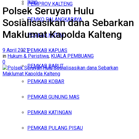
Iklan
PEMPROV KALTENG
Polsek Seruyan Hulu
Sabtu, Agustus 8, 2026
PEMKO PALANGKARAYA
Sosialisasikan dana Sebarkan
Maklumat Kapolda Kalteng
PEMKAB KOTIM
9 April 2021
PEMKAB KAPUAS
in
Hukum & Peristiwa
,
KUALA PEMBUANG
0
PEMKAB BARUT
PEMKAB KOBAR
PEMKAB GUNUNG MAS
PEMKAB KATINGAN
PEMKAB PULANG PISAU