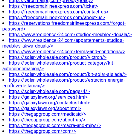
https://vardhmanpg.com/privacy-policy>
https://freedomairlineexpress.com/ticket>
https://freedomairlineexpress.com/contact-us>
https://freedomairlineexpress.com/about-us>
https://reservations.freedomairlineexpress.com/forgot-
password>
https://www.residence-24.com/studios-meubles-douala/>
https://www.residence-24.com/appartements-studios-
meubles-akwa-douala/>
https://www.residence-24.com/terms-and-conditions/>
https://solar-wholesale.com/product/victron/>
https://solar-wholesale.com/product-category/kit-
autoconsomacion/>
https://solar-wholesale.com/product/kit-solar-aislada/>
https://solar-wholesale.com/product/estacion-energia-
ecoflow-deltamax/>
https://solar-wholesale.com/page/4/>
https://galaxylawn.org/services.html>
https://galaxylawn.org/contactus.html>
https://galaxylawn.org/about.html>
https://thegapgroup.com/medicaid/>
https://thegapgroup.com/about-us/>
https://thegapgroup.com/macra-and-mips/>
https://thegapgroup.com/cqm/>