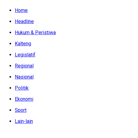
Home
Headline
Hukum & Peristiwa
Kalteng
Legislatif
Regional
Nasional
Politik
Ekonomi
Sport
Lain-lain
Sabtu, Agustus 8, 2026