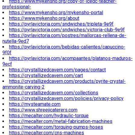
https://www.mykensho.org/copy-of-icedc-teacher-
professional-
https://www.mykensho.org/mykensho-portal
https://www.mykensho.org/about
https://pyrlavictoria.com/sndwiches/tripleta-9e9f
https://pyrlavictoria.com/sndwiches/victoria-club-9e9f
https://pyrlavictoria.com/postres/mallorcas-rellena-de-
nutella-9ed7
https://pyrlavictoria.com/bebidas-calientes/capuccino-
9f0f
https://pyrlavictoria.com/acompaantes/platanos-maduros-
9ecf
https://crystallizedcavern.com/pages/contact
https://crystallizedcavern.com/cart
https://crystallizedcavern.com/products/pyrite-crystal-
ammonite-carving-2
https://crystallizedcavern.com/collections
https://crystallizedcavern.com/policies/privacy-policy
https://mysteamate.com
https://www.shreejicaterers.com
https://mecalter.com/hydraulic-torque
https://mecalter.com/metal-fabrication-machines
https://mecalter.com/torquing-pumps-hoses
https://mecalter.com/cns-machines