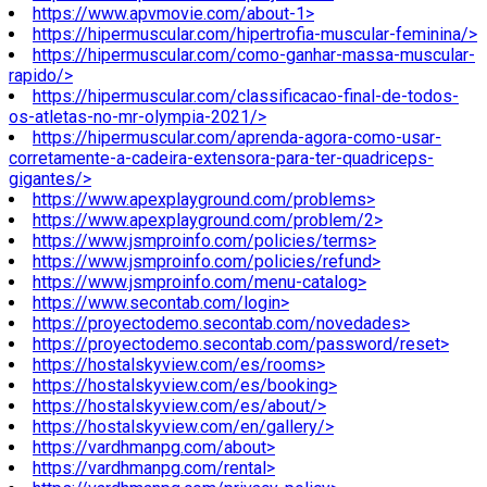
https://www.apvmovie.com/about-1>
https://hipermuscular.com/hipertrofia-muscular-feminina/>
https://hipermuscular.com/como-ganhar-massa-muscular-
rapido/>
https://hipermuscular.com/classificacao-final-de-todos-
os-atletas-no-mr-olympia-2021/>
https://hipermuscular.com/aprenda-agora-como-usar-
corretamente-a-cadeira-extensora-para-ter-quadriceps-
gigantes/>
https://www.apexplayground.com/problems>
https://www.apexplayground.com/problem/2>
https://www.jsmproinfo.com/policies/terms>
https://www.jsmproinfo.com/policies/refund>
https://www.jsmproinfo.com/menu-catalog>
https://www.secontab.com/login>
https://proyectodemo.secontab.com/novedades>
https://proyectodemo.secontab.com/password/reset>
https://hostalskyview.com/es/rooms>
https://hostalskyview.com/es/booking>
https://hostalskyview.com/es/about/>
https://hostalskyview.com/en/gallery/>
https://vardhmanpg.com/about>
https://vardhmanpg.com/rental>