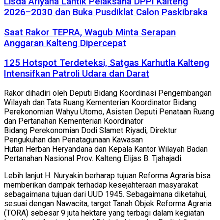
Lisda Ariyana Lantik Pelaksana DPPI Kalteng
2026–2030 dan Buka Pusdiklat Calon Paskibraka
Saat Rakor TEPRA, Wagub Minta Serapan
Anggaran Kalteng Dipercepat
125 Hotspot Terdeteksi, Satgas Karhutla Kalteng
Intensifkan Patroli Udara dan Darat
Rakor dihadiri oleh Deputi Bidang Koordinasi Pengembangan
Wilayah dan Tata Ruang Kementerian Koordinator Bidang
Perekonomian Wahyu Utomo, Asisten Deputi Penataan Ruang
dan Pertanahan Kementerian Koordinator
Bidang Perekonomian Dodi Slamet Riyadi, Direktur
Pengukuhan dan Penatagunaan Kawasan
Hutan Herban Heryandana dan Kepala Kantor Wilayah Badan
Pertanahan Nasional Prov. Kalteng Elijas B. Tjahajadi.
Lebih lanjut H. Nuryakin berharap tujuan Reforma Agraria bisa
memberikan dampak terhadap kesejahteraan masyarakat
sebagaimana tujuan dari UUD 1945. Sebagaimana diketahui,
sesuai dengan Nawacita, target Tanah Objek Reforma Agraria
(TORA) sebesar 9 juta hektare yang terbagi dalam kegiatan