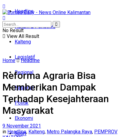
Headline
Hukum & Peristiwa
No Result
View All Result
Kalteng
Legislatif
Home
Headline
Regional
Reforma Agraria Bisa
Memberikan Dampak
Nasional
Terhadap Kesejahteraan
Politik
Masyarakat
Ekonomi
9 November 2021
in
Headline
,
Kalteng
,
Metro Palangka Raya
,
PEMPROV
Sport