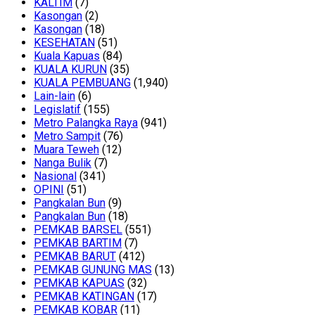
KALTIM
(7)
Kasongan
(2)
Kasongan
(18)
KESEHATAN
(51)
Kuala Kapuas
(84)
KUALA KURUN
(35)
KUALA PEMBUANG
(1,940)
Lain-lain
(6)
Legislatif
(155)
Metro Palangka Raya
(941)
Metro Sampit
(76)
Muara Teweh
(12)
Nanga Bulik
(7)
Nasional
(341)
OPINI
(51)
Pangkalan Bun
(9)
Pangkalan Bun
(18)
PEMKAB BARSEL
(551)
PEMKAB BARTIM
(7)
PEMKAB BARUT
(412)
PEMKAB GUNUNG MAS
(13)
PEMKAB KAPUAS
(32)
PEMKAB KATINGAN
(17)
PEMKAB KOBAR
(11)