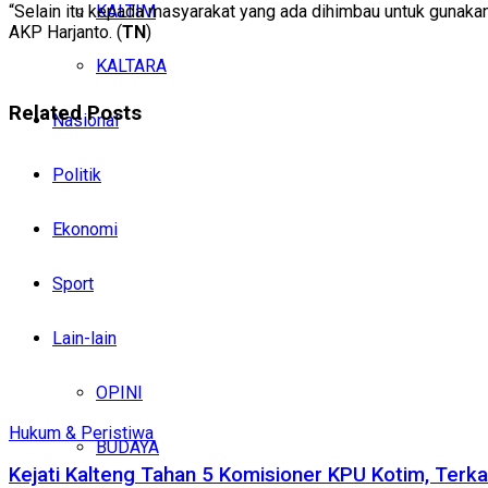
KALTIM
“Selain itu kepada masyarakat yang ada dihimbau untuk gunakan
AKP Harjanto. (
TN
)
KALTARA
Related
Posts
Nasional
Politik
Ekonomi
Sport
Lain-lain
OPINI
Hukum & Peristiwa
BUDAYA
Kejati Kalteng Tahan 5 Komisioner KPU Kotim, Terka