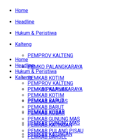
Home
Headline
Hukum & Peristiwa
Kalteng
PEMPROV KALTENG
Home
Headline
PEMKO PALANGKARAYA
Hukum & Peristiwa
Kalteng
PEMKAB KOTIM
PEMPROV KALTENG
PEMKAB KAPUAS
PEMKO PALANGKARAYA
PEMKAB KOTIM
PEMKAB BARUT
PEMKAB KAPUAS
PEMKAB BARUT
PEMKAB KOBAR
PEMKAB KOBAR
PEMKAB GUNUNG MAS
PEMKAB GUNUNG MAS
PEMKAB KATINGAN
PEMKAB PULANG PISAU
PEMKAB KATINGAN
PEMKAB BARSEL