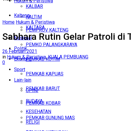
Hukum & Peristiwa
KALBAR
Kalteng
KALTIM
Home
Hukum & Peristiwa
KALTARA
PEMPROV KALTENG
Sabhara Rutin Gelar Patroli d
Nasional
PEMKO PALANGKARAYA
Politik
26 Februari 2021
in
Hukum & Peristiwa
,
KUALA PEMBUANG
Ekonomi
PEMKAB KOTIM
0
Sport
PEMKAB KAPUAS
Lain-lain
PEMKAB BARUT
OPINI
BUDAYA
PEMKAB KOBAR
KESEHATAN
PEMKAB GUNUNG MAS
RELIGI