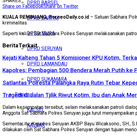
SHARES
DPRD BARSEL
Share on Facebook
Share on Twitter
KUALA PEMBUANG, BorneoDaily.co.id
– Satuan Sabhara Polr
DPRD BARTIM
kriminalitas.
DPRD MURA
Seperti kali ini Sat Sabhara Polres Seruyan melaksanakan pat
Berita
Terkait
DPRD SERUYAN
Kejati Kalteng Tahan 5 Komisioner KPU Kotim, Terka
DPRD LAMANDAU
Kapolres: Pembagian 500 Bendera Merah Putih ke
DPRD SUKAMARA
Satlantas Polresta Palangka Raya Rutin Tebar Kepe
Regional
Tragedi di Jalan Tjilik Riwut Kotim, Ibu dan Anak 
Dalam kesempatan tersebut, selain melaksanakan patroli dialo
KALSEL
Anggota Sat Sabhara Polres Seruyan juga turut menyampaikan 
Sementar itu, Kapolres Seruyan AKBP Bayu Wicaksono., SH., S.I
KALBAR
dilakukan oleh Sat Sabhara Polres Seruyan dengan tujuan menc