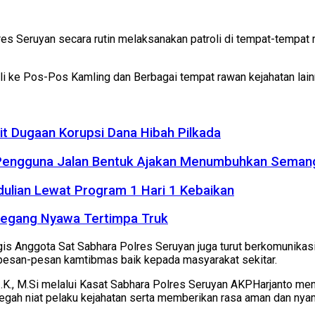
es Seruyan secara rutin melaksanakan patroli di tempat-tempat r
roli ke Pos-Pos Kamling dan Berbagai tempat rawan kejahatan la
it Dugaan Korupsi Dana Hibah Pilkada
 Pengguna Jalan Bentuk Ajakan Menumbuhkan Seman
dulian Lewat Program 1 Hari 1 Kebaikan
Meregang Nyawa Tertimpa Truk
gis Anggota Sat Sabhara Polres Seruyan juga turut berkomunika
pesan-pesan kamtibmas baik kepada masyarakat sekitar.
.K., M.Si melalui Kasat Sabhara Polres Seruyan AKPHarjanto meng
egah niat pelaku kejahatan serta memberikan rasa aman dan nyam