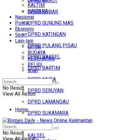
DPRD BARUT
KALTIM
KALTARA
DPRD KOBAR
Nasional
Politik
DPRD GUNUNG MAS
Ekonomi
DPRD KATINGAN
Sport
Lain-lain
DPRD PULANG PISAU
OPINI
BUDAYA
DPRD BARSEL
KESEHATAN
RELIGI
DPRD BARTIM
Iklan
DPRD MURA
No Result
DPRD SERUYAN
View All Result
DPRD LAMANDAU
Home
DPRD SUKAMARA
Regional
Headline
No Result
KALSEL
View All Result