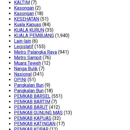
KALTIM
(7)
Kasongan
(2)
Kasongan
(18)
KESEHATAN
(51)
Kuala Kapuas
(84)
KUALA KURUN
(35)
KUALA PEMBUANG
(1,940)
Lain-lain
(6)
Legislatif
(155)
Metro Palangka Raya
(941)
Metro Sampit
(76)
Muara Teweh
(12)
Nanga Bulik
(7)
Nasional
(341)
OPINI
(51)
Pangkalan Bun
(9)
Pangkalan Bun
(18)
PEMKAB BARSEL
(551)
PEMKAB BARTIM
(7)
PEMKAB BARUT
(412)
PEMKAB GUNUNG MAS
(13)
PEMKAB KAPUAS
(32)
PEMKAB KATINGAN
(17)
PEMKAB KOBAR
(11)