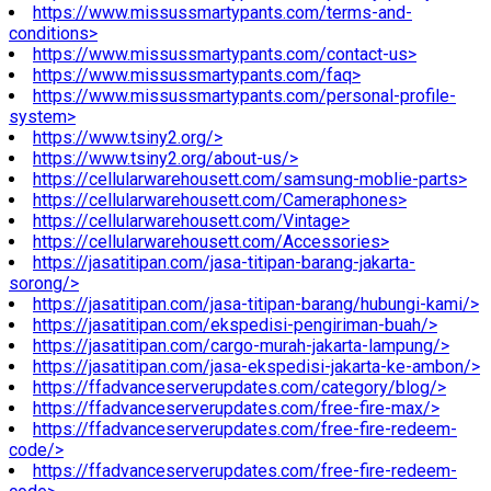
https://www.missussmartypants.com/terms-and-
conditions>
https://www.missussmartypants.com/contact-us>
https://www.missussmartypants.com/faq>
https://www.missussmartypants.com/personal-profile-
system>
https://www.tsiny2.org/>
https://www.tsiny2.org/about-us/>
https://cellularwarehousett.com/samsung-moblie-parts>
https://cellularwarehousett.com/Cameraphones>
https://cellularwarehousett.com/Vintage>
https://cellularwarehousett.com/Accessories>
https://jasatitipan.com/jasa-titipan-barang-jakarta-
sorong/>
https://jasatitipan.com/jasa-titipan-barang/hubungi-kami/>
https://jasatitipan.com/ekspedisi-pengiriman-buah/>
https://jasatitipan.com/cargo-murah-jakarta-lampung/>
https://jasatitipan.com/jasa-ekspedisi-jakarta-ke-ambon/>
https://ffadvanceserverupdates.com/category/blog/>
https://ffadvanceserverupdates.com/free-fire-max/>
https://ffadvanceserverupdates.com/free-fire-redeem-
code/>
https://ffadvanceserverupdates.com/free-fire-redeem-