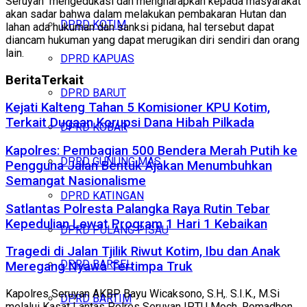
Seruyan mengedukasi dan mengharapkan kepada masyarakat
akan sadar bahwa dalam melakukan pembakaran Hutan dan
DPRD KOTIM
lahan ada hukuman dan sanksi pidana, hal tersebut dapat
diancam hukuman yang dapat merugikan diri sendiri dan orang
lain.
DPRD KAPUAS
Berita
Terkait
DPRD BARUT
Kejati Kalteng Tahan 5 Komisioner KPU Kotim,
Terkait Dugaan Korupsi Dana Hibah Pilkada
DPRD KOBAR
Kapolres: Pembagian 500 Bendera Merah Putih ke
DPRD GUNUNG MAS
Pengguna Jalan Bentuk Ajakan Menumbuhkan
Semangat Nasionalisme
DPRD KATINGAN
Satlantas Polresta Palangka Raya Rutin Tebar
Kepedulian Lewat Program 1 Hari 1 Kebaikan
DPRD PULANG PISAU
Tragedi di Jalan Tjilik Riwut Kotim, Ibu dan Anak
DPRD BARSEL
Meregang Nyawa Tertimpa Truk
Kapolres Seruyan AKBP Bayu Wicaksono, S.H,. S.I.K., M.Si
DPRD BARTIM
melalui Kasat Lantas Polres Seruyan IPTU Moch. Romadhon,