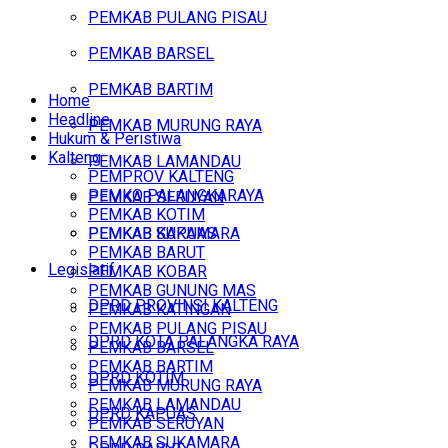
PEMKAB PULANG PISAU
PEMKAB BARSEL
PEMKAB BARTIM
Home
Headline
PEMKAB MURUNG RAYA
Hukum & Peristiwa
Kalteng
PEMKAB LAMANDAU
PEMPROV KALTENG
PEMKO PALANGKARAYA
PEMKAB SERUYAN
PEMKAB KOTIM
PEMKAB SUKAMARA
PEMKAB KAPUAS
PEMKAB BARUT
Legislatif
PEMKAB KOBAR
PEMKAB GUNUNG MAS
DPRD PROVINSI KALTENG
PEMKAB KATINGAN
PEMKAB PULANG PISAU
DPRD KOTA PALANGKA RAYA
PEMKAB BARSEL
PEMKAB BARTIM
DPRD KOTIM
PEMKAB MURUNG RAYA
PEMKAB LAMANDAU
DPRD KAPUAS
PEMKAB SERUYAN
PEMKAB SUKAMARA