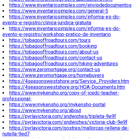
https://www.inventariosimples.com/enviodedocumentos
https://www.inventariosimples.com/general-5
https://www.inventariosimples.com/informa-es-do-
evento-e-registro/clinica-juridica-gratuita
https://www.inventariosimples.com/informa-es-do-
evento-e-registro/workshop-pratico-de-inventario
https://tobagooffroadtours.com/tours
https://tobagooffroadtours.com/booking
https://tobagooffroadtours.com/about-us
https://tobagooffroadtours.com/contact-us
https://tobagooffroadtours.com/hiking-adventures
https://www.zeromortgage.org/contact-us
https://www.zeromortgage.org/homebuyers
https://4seasonswestshore.org/Service_Providers.htm
https://4seasonswestshore.org/HOA-Documents.htm
https://www.mykensho.org/copy-of-icedc-teacher-
professional-
https://www.mykensho.org/mykensho-portal
https://www.mykensho.org/about
https://pyrlavictoria.com/sndwiches/tripleta-9e9f
https://pyrlavictoria.com/sndwiches/victoria-club-9e9f
https://pyrlavictoria.com/postres/mallorcas-rellena-de-
nutella-9ed7