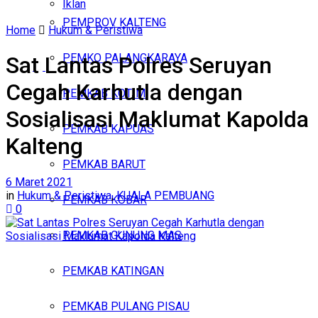
Iklan
PEMPROV KALTENG
Home
Hukum & Peristiwa
Sabtu, Agustus 8, 2026
PEMKO PALANGKARAYA
Sat Lantas Polres Seruyan
Cegah Karhutla dengan
PEMKAB KOTIM
Sosialisasi Maklumat Kapolda
PEMKAB KAPUAS
Kalteng
PEMKAB BARUT
6 Maret 2021
in
Hukum & Peristiwa
,
KUALA PEMBUANG
PEMKAB KOBAR
0
PEMKAB GUNUNG MAS
PEMKAB KATINGAN
PEMKAB PULANG PISAU