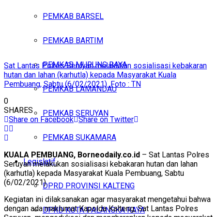
PEMKAB BARSEL
PEMKAB BARTIM
PEMKAB MURUNG RAYA
Sat Lantas Polres Seruyan melakukan sosialisasi kebakaran
hutan dan lahan (karhutla) kepada Masyarakat Kuala
Pembuang, Sabtu (6/02/2021). Foto : TN
PEMKAB LAMANDAU
0
SHARES
PEMKAB SERUYAN
Share on Facebook
Share on Twitter
PEMKAB SUKAMARA
KUALA PEMBUANG, Borneodaily.co.id
– Sat Lantas Polres
Legislatif
Seruyan melakukan sosialisasi kebakaran hutan dan lahan
(karhutla) kepada Masyarakat Kuala Pembuang, Sabtu
(6/02/2021).
DPRD PROVINSI KALTENG
Kegiatan ini dilaksanakan agar masyarakat mengetahui bahwa
dengan ada maklumat Kapolda Kalteng, Sat Lantas Polres
DPRD KOTA PALANGKA RAYA