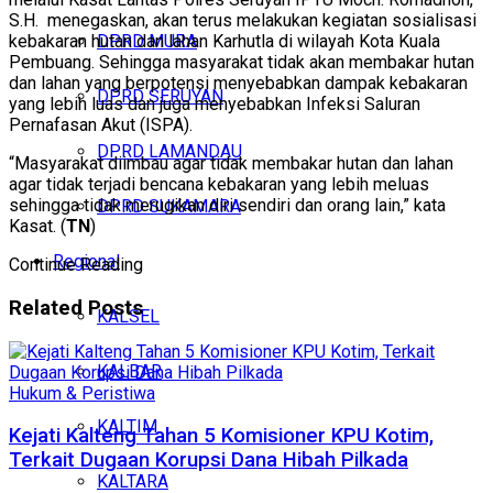
S.H. menegaskan, akan terus melakukan kegiatan sosialisasi
DPRD MURA
kebakaran hutan dan lahan Karhutla di wilayah Kota Kuala
Pembuang. Sehingga masyarakat tidak akan membakar hutan
dan lahan yang berpotensi menyebabkan dampak kebakaran
DPRD SERUYAN
yang lebih luas dan juga menyebabkan Infeksi Saluran
Pernafasan Akut (ISPA).
DPRD LAMANDAU
“Masyarakat diimbau agar tidak membakar hutan dan lahan
agar tidak terjadi bencana kebakaran yang lebih meluas
sehingga tidak merugikan diri sendiri dan orang lain,” kata
DPRD SUKAMARA
Kasat. (
TN
)
Regional
Continue Reading
Related
Posts
KALSEL
KALBAR
Hukum & Peristiwa
KALTIM
Kejati Kalteng Tahan 5 Komisioner KPU Kotim,
Terkait Dugaan Korupsi Dana Hibah Pilkada
KALTARA