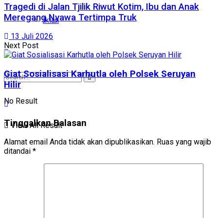
Tragedi di Jalan Tjilik Riwut Kotim, Ibu dan Anak
Meregang Nyawa Tertimpa Truk
Iklan
13 Juli 2026
Next Post
Giat Sosialisasi Karhutla oleh Polsek Seruyan
Hilir
No Result
Tinggalkan Balasan
View All Result
Alamat email Anda tidak akan dipublikasikan.
Ruas yang wajib
ditandai
*