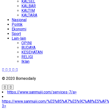
KALSEL
KALBAR
KALTIM
KALTARA
Nasional
Politik
Ekonomi
Sport
Lain-lain
OPINI
BUDAYA
KESEHATAN
RELIGI
Iklan
© 2020 Borneodaily
https://www.sanmujii.com/services-7/a>
https://www.sanmujii.com/%E5%85%A7%E5%9C%A8%E5%A
3>