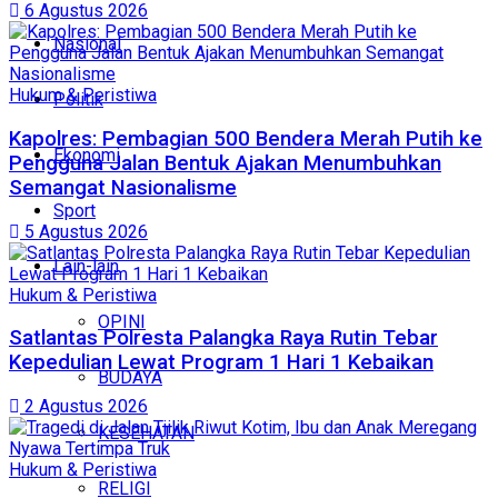
6 Agustus 2026
Nasional
Hukum & Peristiwa
Politik
Kapolres: Pembagian 500 Bendera Merah Putih ke
Ekonomi
Pengguna Jalan Bentuk Ajakan Menumbuhkan
Semangat Nasionalisme
Sport
5 Agustus 2026
Lain-lain
Hukum & Peristiwa
OPINI
Satlantas Polresta Palangka Raya Rutin Tebar
Kepedulian Lewat Program 1 Hari 1 Kebaikan
BUDAYA
2 Agustus 2026
KESEHATAN
Hukum & Peristiwa
RELIGI