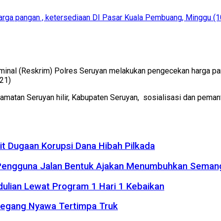
rga pangan , ketersediaan DI Pasar Kuala Pembuang, Minggu (1
inal (Reskrim) Polres Seruyan melakukan pengecekan harga pang
21)
matan Seruyan hilir, Kabupaten Seruyan, sosialisasi dan pemant
it Dugaan Korupsi Dana Hibah Pilkada
 Pengguna Jalan Bentuk Ajakan Menumbuhkan Seman
dulian Lewat Program 1 Hari 1 Kebaikan
Meregang Nyawa Tertimpa Truk