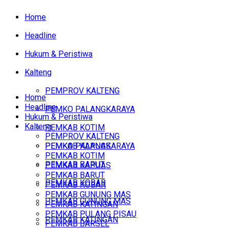
Home
Headline
Hukum & Peristiwa
Kalteng
PEMPROV KALTENG
Home
Headline
PEMKO PALANGKARAYA
Hukum & Peristiwa
Kalteng
PEMKAB KOTIM
PEMPROV KALTENG
PEMKAB KAPUAS
PEMKO PALANGKARAYA
PEMKAB KOTIM
PEMKAB BARUT
PEMKAB KAPUAS
PEMKAB BARUT
PEMKAB KOBAR
PEMKAB KOBAR
PEMKAB GUNUNG MAS
PEMKAB GUNUNG MAS
PEMKAB KATINGAN
PEMKAB PULANG PISAU
PEMKAB KATINGAN
PEMKAB BARSEL