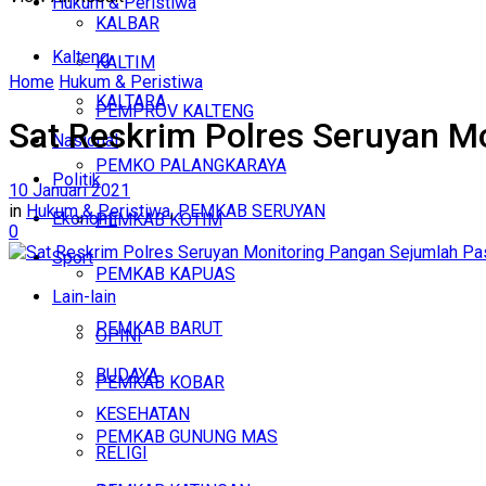
Hukum & Peristiwa
KALBAR
Kalteng
KALTIM
Home
Hukum & Peristiwa
KALTARA
PEMPROV KALTENG
Sat Reskrim Polres Seruyan M
Nasional
PEMKO PALANGKARAYA
Politik
10 Januari 2021
in
Hukum & Peristiwa
,
PEMKAB SERUYAN
Ekonomi
PEMKAB KOTIM
0
Sport
PEMKAB KAPUAS
Lain-lain
PEMKAB BARUT
OPINI
BUDAYA
PEMKAB KOBAR
KESEHATAN
PEMKAB GUNUNG MAS
RELIGI