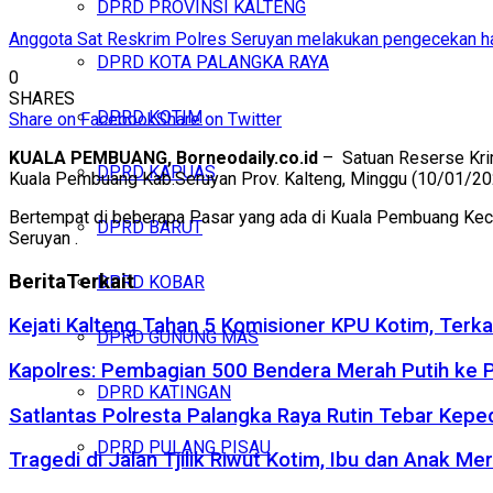
DPRD PROVINSI KALTENG
Anggota Sat Reskrim Polres Seruyan melakukan pengecekan ha
DPRD KOTA PALANGKA RAYA
0
SHARES
DPRD KOTIM
Share on Facebook
Share on Twitter
KUALA PEMBUANG, Borneodaily.co.id
– Satuan Reserse Krim
DPRD KAPUAS
Kuala Pembuang Kab.Seruyan Prov. Kalteng, Minggu (10/01/20
Bertempat di beberapa Pasar yang ada di Kuala Pembuang Keca
DPRD BARUT
Seruyan .
Berita
Terkait
DPRD KOBAR
Kejati Kalteng Tahan 5 Komisioner KPU Kotim, Terka
DPRD GUNUNG MAS
Kapolres: Pembagian 500 Bendera Merah Putih ke
DPRD KATINGAN
Satlantas Polresta Palangka Raya Rutin Tebar Kepe
DPRD PULANG PISAU
Tragedi di Jalan Tjilik Riwut Kotim, Ibu dan Anak 