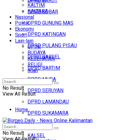
DPRD BARUT
KALTIM
KALTARA
DPRD KOBAR
Nasional
Politik
DPRD GUNUNG MAS
Ekonomi
DPRD KATINGAN
Sport
Lain-lain
DPRD PULANG PISAU
OPINI
BUDAYA
DPRD BARSEL
KESEHATAN
RELIGI
DPRD BARTIM
Iklan
DPRD MURA
No Result
DPRD SERUYAN
View All Result
DPRD LAMANDAU
Home
DPRD SUKAMARA
Regional
Headline
No Result
KALSEL
View All Result