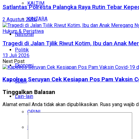
KALTIM
Satlantas Polresta Palangka Raya Rutin Tebar Kepe
KALTARA
2 Agustus 2026
Hukum & Peristiwa
Nasional
Tragedi di Jalan Tjilik Riwut Kotim, Ibu dan Anak 
Politik
13 Juli 2026
Next Post
Ekonomi
Kapolres Seruyan Cek Kesiapan Pos Pam Vaksin Co
Sport
Tinggalkan Balasan
Lain-lain
Alamat email Anda tidak akan dipublikasikan.
Ruas yang wajib d
OPINI
BUDAYA