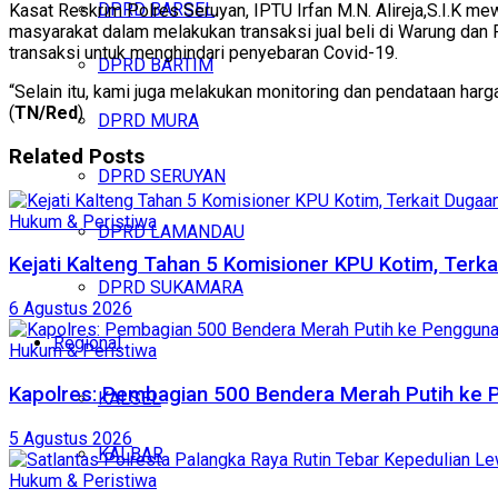
DPRD BARSEL
Kasat Reskrim Polres Seruyan, IPTU Irfan M.N. Alireja,S.I.K mew
masyarakat dalam melakukan transaksi jual beli di Warung dan 
transaksi untuk menghindari penyebaran Covid-19.
DPRD BARTIM
“Selain itu, kami juga melakukan monitoring dan pendataan harga
(
TN/Red
)
DPRD MURA
Related
Posts
DPRD SERUYAN
Hukum & Peristiwa
DPRD LAMANDAU
Kejati Kalteng Tahan 5 Komisioner KPU Kotim, Terka
DPRD SUKAMARA
6 Agustus 2026
Regional
Hukum & Peristiwa
Kapolres: Pembagian 500 Bendera Merah Putih ke
KALSEL
5 Agustus 2026
KALBAR
Hukum & Peristiwa