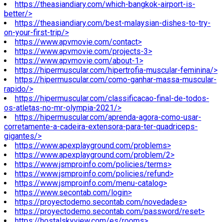
https://theasiandiary.com/which-bangkok-airport-is-
better/>
https://theasiandiary.com/best-malaysian-dishes-to-try-
on-your-first-trip/>
https://www.apvmovie.com/contact>
https://www.apvmovie.com/projects-3>
https://www.apvmovie.com/about-1>
https://hipermuscular.com/hipertrofia-muscular-feminina/>
https://hipermuscular.com/como-ganhar-massa-muscular-
rapido/>
https://hipermuscular.com/classificacao-final-de-todos-
os-atletas-no-mr-olympia-2021/>
https://hipermuscular.com/aprenda-agora-como-usar-
corretamente-a-cadeira-extensora-para-ter-quadriceps-
gigantes/>
https://www.apexplayground.com/problems>
https://www.apexplayground.com/problem/2>
https://www.jsmproinfo.com/policies/terms>
https://www.jsmproinfo.com/policies/refund>
https://www.jsmproinfo.com/menu-catalog>
https://www.secontab.com/login>
https://proyectodemo.secontab.com/novedades>
https://proyectodemo.secontab.com/password/reset>
https://hostalskyview.com/es/rooms>