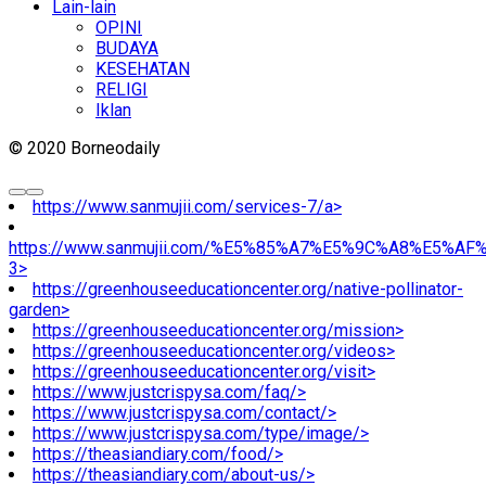
Lain-lain
OPINI
BUDAYA
KESEHATAN
RELIGI
Iklan
© 2020 Borneodaily
https://www.sanmujii.com/services-7/a>
https://www.sanmujii.com/%E5%85%A7%E5%9C%A8%E5%A
3>
https://greenhouseeducationcenter.org/native-pollinator-
garden>
https://greenhouseeducationcenter.org/mission>
https://greenhouseeducationcenter.org/videos>
https://greenhouseeducationcenter.org/visit>
https://www.justcrispysa.com/faq/>
https://www.justcrispysa.com/contact/>
https://www.justcrispysa.com/type/image/>
https://theasiandiary.com/food/>
https://theasiandiary.com/about-us/>