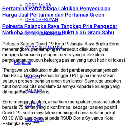
DPRD MURA
Pertamina Patra Niaga Lakukan Penyesuaian
Harga Jual Pertamax dan Pertamax Green
DPRD SERUYAN
Polresta Palangka Raya Tangkap Pria Pengedar
Narkoba dengan Barang Bukti 6,36 Gram Sabu
DPRD LAMANDAU
Petugas Satgas Covid-19 Kota Palangka Raya Bripka Edris
DPRD SUKAMARA
menerangkan, pendampingan tersebut dilakukan guna
menjaga keamanan petugas medis yang melakukan
pemakaman maupun keluarga pasien yang turut hadir di lokasi.
Regional
“Pengawalan dilakukan mulai dari pemberangkatan jenazah
dari RSUD Doris Sylvanus hingga TPU, guna memastikan
KALSEL
seluruh prosesi berjalan aman dan lancar. Saya juga ucapkan
turut berduka cita sedalam-dalamnya kepada keluarga yang
KALBAR
ditinggalkan,” kata Edris.
Edris mengungkapkan, almarhum merupakan seorang kakek
KALTIM
berusia 75 tahun yang dikonfirmasi sebagai pasien positif
Covid-19, serta dinyatakan meninggal dunia sekitar pukul
03.30 WIB saat dirawat pada RSUD Doris Sylvanus Kota
KALTARA
Palangka Raya. ***