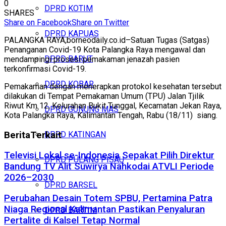
0
DPRD KOTIM
SHARES
Share on Facebook
Share on Twitter
DPRD KAPUAS
PALANGKA RAYA,borneodaily.co.id–Satuan Tugas (Satgas)
Penanganan Covid-19 Kota Palangka Raya mengawal dan
DPRD BARUT
mendampingi prosesi pemakaman jenazah pasien
terkonfirmasi Covid-19.
DPRD KOBAR
Pemakaman dengan menerapkan protokol kesehatan tersebut
dilakukan di Tempat Pemakaman Umum (TPU) Jalan Tjilik
Riwut Km 12, Kelurahan Bukit Tunggal, Kecamatan Jekan Raya,
DPRD GUNUNG MAS
Kota Palangka Raya, Kalimantan Tengah, Rabu (18/11) siang.
Berita
Terkait
DPRD KATINGAN
Televisi Lokal se-Indonesia Sepakat Pilih Direktur
DPRD PULANG PISAU
Bandung TV Alit Suwirya Nahkodai ATVLI Periode
2026–2030
DPRD BARSEL
Perubahan Desain Totem SPBU, Pertamina Patra
Niaga Regional Kalimantan Pastikan Penyaluran
DPRD BARTIM
Pertalite di Kalsel Tetap Normal