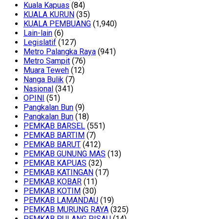
Kuala Kapuas
(84)
KUALA KURUN
(35)
KUALA PEMBUANG
(1,940)
Lain-lain
(6)
Legislatif
(127)
Metro Palangka Raya
(941)
Metro Sampit
(76)
Muara Teweh
(12)
Nanga Bulik
(7)
Nasional
(341)
OPINI
(51)
Pangkalan Bun
(9)
Pangkalan Bun
(18)
PEMKAB BARSEL
(551)
PEMKAB BARTIM
(7)
PEMKAB BARUT
(412)
PEMKAB GUNUNG MAS
(13)
PEMKAB KAPUAS
(32)
PEMKAB KATINGAN
(17)
PEMKAB KOBAR
(11)
PEMKAB KOTIM
(30)
PEMKAB LAMANDAU
(19)
PEMKAB MURUNG RAYA
(325)
PEMKAB PULANG PISAU
(14)