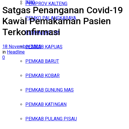
Iklan
PEMPROV KALTENG
Satgas Penanganan Covid-19
Kamis, Agustus 6, 2026
PEMKO PALANGKARAYA
Kawal Pemakaman Pasien
Terkonfirmasi
PEMKAB KOTIM
18 November 2020
PEMKAB KAPUAS
in
Headline
0
PEMKAB BARUT
PEMKAB KOBAR
PEMKAB GUNUNG MAS
PEMKAB KATINGAN
PEMKAB PULANG PISAU