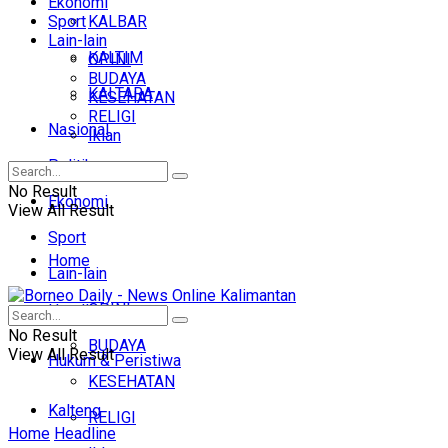
Ekonomi
Sport
KALBAR
Lain-lain
KALTIM
OPINI
BUDAYA
KALTARA
KESEHATAN
RELIGI
Nasional
Iklan
Politik
No Result
Ekonomi
View All Result
Sport
Home
Lain-lain
OPINI
Headline
No Result
BUDAYA
View All Result
Hukum & Peristiwa
KESEHATAN
Kalteng
RELIGI
Home
Headline