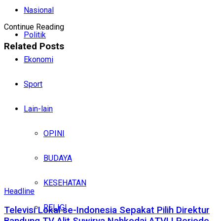
Nasional
Continue Reading
Politik
Related
Posts
Ekonomi
Sport
Lain-lain
OPINI
BUDAYA
KESEHATAN
Headline
RELIGI
Televisi Lokal se-Indonesia Sepakat Pilih Direktur