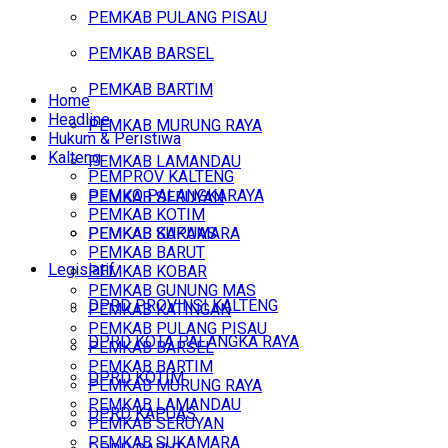
PEMKAB PULANG PISAU
PEMKAB BARSEL
PEMKAB BARTIM
Home
Headline
PEMKAB MURUNG RAYA
Hukum & Peristiwa
Kalteng
PEMKAB LAMANDAU
PEMPROV KALTENG
PEMKO PALANGKARAYA
PEMKAB SERUYAN
PEMKAB KOTIM
PEMKAB SUKAMARA
PEMKAB KAPUAS
PEMKAB BARUT
Legislatif
PEMKAB KOBAR
PEMKAB GUNUNG MAS
DPRD PROVINSI KALTENG
PEMKAB KATINGAN
PEMKAB PULANG PISAU
DPRD KOTA PALANGKA RAYA
PEMKAB BARSEL
PEMKAB BARTIM
DPRD KOTIM
PEMKAB MURUNG RAYA
PEMKAB LAMANDAU
DPRD KAPUAS
PEMKAB SERUYAN
PEMKAB SUKAMARA