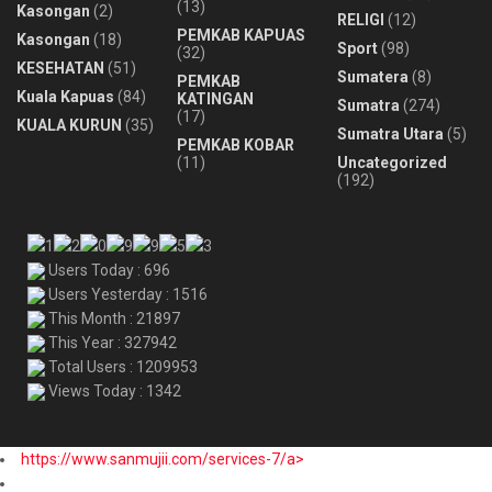
(13)
Kasongan
(2)
RELIGI
(12)
PEMKAB KAPUAS
Kasongan
(18)
Sport
(98)
(32)
KESEHATAN
(51)
Sumatera
(8)
PEMKAB
Kuala Kapuas
(84)
KATINGAN
Sumatra
(274)
(17)
KUALA KURUN
(35)
Sumatra Utara
(5)
PEMKAB KOBAR
(11)
Uncategorized
(192)
Users Today : 696
Users Yesterday : 1516
This Month : 21897
This Year : 327942
Total Users : 1209953
Views Today : 1342
https://www.sanmujii.com/services-7/a>