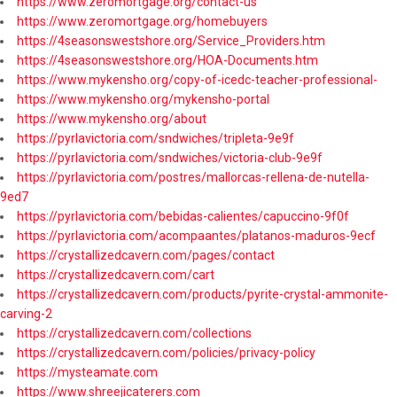
https://www.zeromortgage.org/contact-us
https://www.zeromortgage.org/homebuyers
https://4seasonswestshore.org/Service_Providers.htm
https://4seasonswestshore.org/HOA-Documents.htm
https://www.mykensho.org/copy-of-icedc-teacher-professional-
https://www.mykensho.org/mykensho-portal
https://www.mykensho.org/about
https://pyrlavictoria.com/sndwiches/tripleta-9e9f
https://pyrlavictoria.com/sndwiches/victoria-club-9e9f
https://pyrlavictoria.com/postres/mallorcas-rellena-de-nutella-
9ed7
https://pyrlavictoria.com/bebidas-calientes/capuccino-9f0f
https://pyrlavictoria.com/acompaantes/platanos-maduros-9ecf
https://crystallizedcavern.com/pages/contact
https://crystallizedcavern.com/cart
https://crystallizedcavern.com/products/pyrite-crystal-ammonite-
carving-2
https://crystallizedcavern.com/collections
https://crystallizedcavern.com/policies/privacy-policy
https://mysteamate.com
https://www.shreejicaterers.com