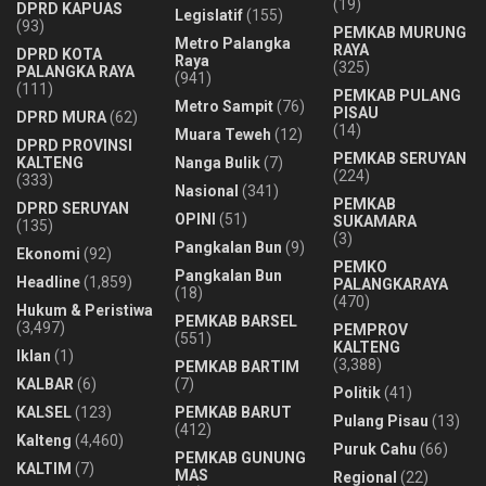
(19)
DPRD KAPUAS
Legislatif
(155)
(93)
PEMKAB MURUNG
Metro Palangka
RAYA
DPRD KOTA
Raya
(325)
PALANGKA RAYA
(941)
(111)
PEMKAB PULANG
Metro Sampit
(76)
PISAU
DPRD MURA
(62)
(14)
Muara Teweh
(12)
DPRD PROVINSI
PEMKAB SERUYAN
KALTENG
Nanga Bulik
(7)
(224)
(333)
Nasional
(341)
PEMKAB
DPRD SERUYAN
OPINI
(51)
SUKAMARA
(135)
(3)
Pangkalan Bun
(9)
Ekonomi
(92)
PEMKO
Pangkalan Bun
Headline
(1,859)
PALANGKARAYA
(18)
(470)
Hukum & Peristiwa
PEMKAB BARSEL
(3,497)
PEMPROV
(551)
KALTENG
Iklan
(1)
(3,388)
PEMKAB BARTIM
KALBAR
(6)
(7)
Politik
(41)
KALSEL
(123)
PEMKAB BARUT
Pulang Pisau
(13)
(412)
Kalteng
(4,460)
Puruk Cahu
(66)
PEMKAB GUNUNG
KALTIM
(7)
MAS
Regional
(22)