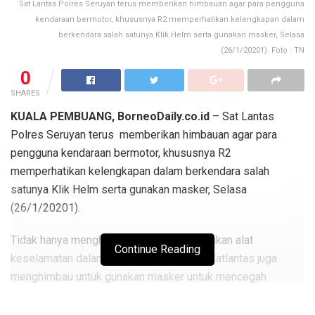
Sat Lantas Polres Seruyan terus memberikan himbauan agar para pengguna
kendaraan bermotor, khususnya R2 memperhatikan kelengkapan dalam
berkendara salah satunya Klik Helm serta gunakan masker, Selasa
(26/1/20201). Foto : TN
0
SHARES
KUALA PEMBUANG, BorneoDaily.co.id
– Sat Lantas
Polres Seruyan terus memberikan himbauan agar para
pengguna kendaraan bermotor, khususnya R2
memperhatikan kelengkapan dalam berkendara salah
satunya Klik Helm serta gunakan masker, Selasa
(26/1/20201).
Tidak hanya menghimbau untuk menggunakan alat
Continue Reading
keselamatan dalam berkendara petugas Satlantas juga
menghimbau untuk gunakan masker untuk mencegah
penyebaran Covid 19.