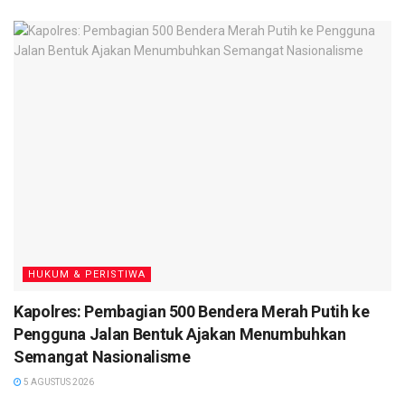
dan “KLIK” helm.
Dengan ini diharapakan masyarakat pengguna jalan
menyadari akan pentingnya mematuhi peraturan lalu lintas
demi keselamatan diri dan sesama pemakai jalan lainnya.
“Hal tersebut dilakukan agar masyarakat tertib berlalu lintas
dan menjaga keselamatan diri sendiri khususnya,” ungkap
Kapolres Seruyan AKBP Bayu Wicaksono S.H., S.I.K., M.Si,
melalui Kasatlantas Polres Seruyan Iptu Moch Romadhon,
S.H. (
TN
)
HUKUM & PERISTIWA
Kapolres: Pembagian 500 Bendera Merah Putih ke
Pengguna Jalan Bentuk Ajakan Menumbuhkan
Semangat Nasionalisme
5 AGUSTUS 2026