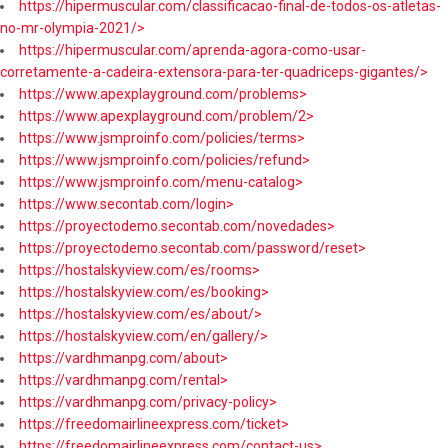
https://hipermuscular.com/classificacao-final-de-todos-os-atletas-
no-mr-olympia-2021/>
https://hipermuscular.com/aprenda-agora-como-usar-
corretamente-a-cadeira-extensora-para-ter-quadriceps-gigantes/>
https://www.apexplayground.com/problems>
https://www.apexplayground.com/problem/2>
https://www.jsmproinfo.com/policies/terms>
https://www.jsmproinfo.com/policies/refund>
https://www.jsmproinfo.com/menu-catalog>
https://www.secontab.com/login>
https://proyectodemo.secontab.com/novedades>
https://proyectodemo.secontab.com/password/reset>
https://hostalskyview.com/es/rooms>
https://hostalskyview.com/es/booking>
https://hostalskyview.com/es/about/>
https://hostalskyview.com/en/gallery/>
https://vardhmanpg.com/about>
https://vardhmanpg.com/rental>
https://vardhmanpg.com/privacy-policy>
https://freedomairlineexpress.com/ticket>
https://freedomairlineexpress.com/contact-us>