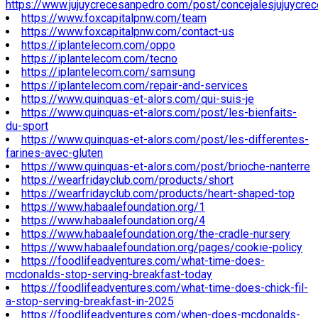
https://www.jujuycrecesanpedro.com/post/concejalesjujuycre
https://www.foxcapitalpnw.com/team
https://www.foxcapitalpnw.com/contact-us
https://iplantelecom.com/oppo
https://iplantelecom.com/tecno
https://iplantelecom.com/samsung
https://iplantelecom.com/repair-and-services
https://www.quinquas-et-alors.com/qui-suis-je
https://www.quinquas-et-alors.com/post/les-bienfaits-
du-sport
https://www.quinquas-et-alors.com/post/les-differentes-
farines-avec-gluten
https://www.quinquas-et-alors.com/post/brioche-nanterre
https://wearfridayclub.com/products/short
https://wearfridayclub.com/products/heart-shaped-top
https://www.habaalefoundation.org/1
https://www.habaalefoundation.org/4
https://www.habaalefoundation.org/the-cradle-nursery
https://www.habaalefoundation.org/pages/cookie-policy
https://foodlifeadventures.com/what-time-does-
mcdonalds-stop-serving-breakfast-today
https://foodlifeadventures.com/what-time-does-chick-fil-
a-stop-serving-breakfast-in-2025
https://foodlifeadventures.com/when-does-mcdonalds-