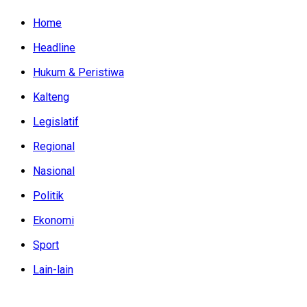
Home
Headline
Hukum & Peristiwa
Kalteng
Legislatif
Regional
Nasional
Politik
Ekonomi
Sport
Lain-lain
Sabtu, Agustus 8, 2026