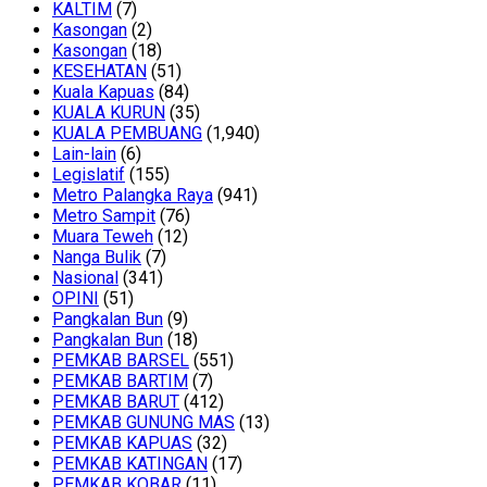
KALTIM
(7)
Kasongan
(2)
Kasongan
(18)
KESEHATAN
(51)
Kuala Kapuas
(84)
KUALA KURUN
(35)
KUALA PEMBUANG
(1,940)
Lain-lain
(6)
Legislatif
(155)
Metro Palangka Raya
(941)
Metro Sampit
(76)
Muara Teweh
(12)
Nanga Bulik
(7)
Nasional
(341)
OPINI
(51)
Pangkalan Bun
(9)
Pangkalan Bun
(18)
PEMKAB BARSEL
(551)
PEMKAB BARTIM
(7)
PEMKAB BARUT
(412)
PEMKAB GUNUNG MAS
(13)
PEMKAB KAPUAS
(32)
PEMKAB KATINGAN
(17)
PEMKAB KOBAR
(11)