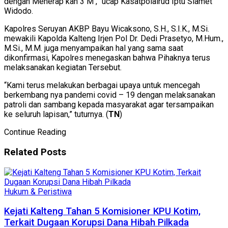
dengan Menerap kan 3 M ,” ucap Kasatpolairud Iptu Slamet
Widodo.
Kapolres Seruyan AKBP Bayu Wicaksono, S.H., S.I.K., M.Si.
mewakili Kapolda Kalteng Irjen Pol Dr. Dedi Prasetyo, M.Hum.,
M.Si., M.M. juga menyampaikan hal yang sama saat
dikonfirmasi, Kapolres menegaskan bahwa Pihaknya terus
melaksanakan kegiatan Tersebut.
“Kami terus melakukan berbagai upaya untuk mencegah
berkembang nya pandemi covid – 19 dengan melaksanakan
patroli dan sambang kepada masyarakat agar tersampaikan
ke seluruh lapisan,” tuturnya. (
TN
)
Continue Reading
Related
Posts
Hukum & Peristiwa
Kejati Kalteng Tahan 5 Komisioner KPU Kotim,
Terkait Dugaan Korupsi Dana Hibah Pilkada