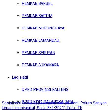
PEMKAB BARSEL
PEMKAB BARTIM
PEMKAB MURUNG RAYA
PEMKAB LAMANDAU
PEMKAB SERUYAN
PEMKAB SUKAMARA
Legislatif
DPRD PROVINSI KALTENG
DPRD KOTA PALANGKA RAYA
Sosialisasi Protokol Kesehatan oleh personil Polres Seruyan
kepada masyarakat, Senin 8/2/2021). Foto : TN