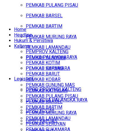
PEMKAB PULANG PISAU
PEMKAB BARSEL
PEMKAB BARTIM
Home
Headline
PEMKAB MURUNG RAYA
Hukum & Peristiwa
Kalteng
PEMKAB LAMANDAU
PEMPROV KALTENG
PEMKO PALANGKARAYA
PEMKAB SERUYAN
PEMKAB KOTIM
PEMKAB SUKAMARA
PEMKAB KAPUAS
PEMKAB BARUT
Legislatif
PEMKAB KOBAR
PEMKAB GUNUNG MAS
DPRD PROVINSI KALTENG
PEMKAB KATINGAN
PEMKAB PULANG PISAU
DPRD KOTA PALANGKA RAYA
PEMKAB BARSEL
PEMKAB BARTIM
DPRD KOTIM
PEMKAB MURUNG RAYA
PEMKAB LAMANDAU
DPRD KAPUAS
PEMKAB SERUYAN
PEMKAB SUKAMARA