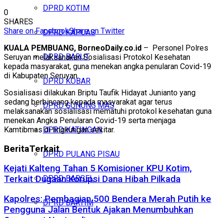
DPRD KOTIM
0
SHARES
Share on Facebook
Share on Twitter
DPRD KAPUAS
KUALA PEMBUANG, BorneoDaily.co.id
– Personel Polres
DPRD BARUT
Seruyan melaksanakan Sosialisasi Protokol Kesehatan
kepada masyarakat, guna menekan angka penularan Covid-19
di Kabupaten Seruyan.
DPRD KOBAR
Sosialisasi dilakukan Briptu Taufik Hidayat Junianto yang
sedang berbincang kepada masyarakat agar terus
DPRD GUNUNG MAS
melaksanakan sosialisasi mematuhi protokol kesehatan guna
menekan Angka Penularan Covid-19 serta menjaga
Kamtibmas di lingkungan sekitar.
DPRD KATINGAN
Berita
Terkait
DPRD PULANG PISAU
Kejati Kalteng Tahan 5 Komisioner KPU Kotim,
DPRD BARSEL
Terkait Dugaan Korupsi Dana Hibah Pilkada
Kapolres: Pembagian 500 Bendera Merah Putih ke
DPRD BARTIM
Pengguna Jalan Bentuk Ajakan Menumbuhkan