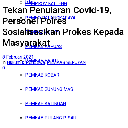
Iklan
PEMPROV KALTENG
Tekan Penularan Covid-19,
Jumat, Agustus 7, 2026
PEMKO PALANGKARAYA
Personel Polres
Sosialisasikan Prokes Kepada
PEMKAB KOTIM
Masyarakat
PEMKAB KAPUAS
8 Februari 2021
PEMKAB BARUT
in
Hukum & Peristiwa
,
PEMKAB SERUYAN
0
PEMKAB KOBAR
PEMKAB GUNUNG MAS
PEMKAB KATINGAN
PEMKAB PULANG PISAU