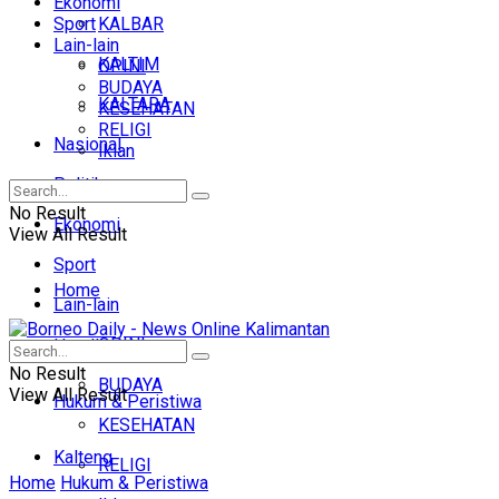
Ekonomi
Sport
KALBAR
Lain-lain
KALTIM
OPINI
BUDAYA
KALTARA
KESEHATAN
RELIGI
Nasional
Iklan
Politik
No Result
Ekonomi
View All Result
Sport
Home
Lain-lain
OPINI
Headline
No Result
BUDAYA
View All Result
Hukum & Peristiwa
KESEHATAN
Kalteng
RELIGI
Home
Hukum & Peristiwa