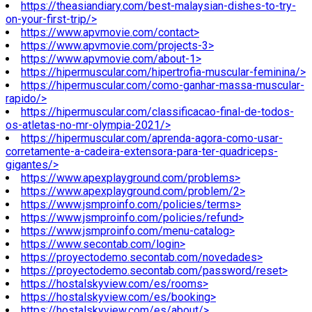
https://theasiandiary.com/best-malaysian-dishes-to-try-
on-your-first-trip/>
https://www.apvmovie.com/contact>
https://www.apvmovie.com/projects-3>
https://www.apvmovie.com/about-1>
https://hipermuscular.com/hipertrofia-muscular-feminina/>
https://hipermuscular.com/como-ganhar-massa-muscular-
rapido/>
https://hipermuscular.com/classificacao-final-de-todos-
os-atletas-no-mr-olympia-2021/>
https://hipermuscular.com/aprenda-agora-como-usar-
corretamente-a-cadeira-extensora-para-ter-quadriceps-
gigantes/>
https://www.apexplayground.com/problems>
https://www.apexplayground.com/problem/2>
https://www.jsmproinfo.com/policies/terms>
https://www.jsmproinfo.com/policies/refund>
https://www.jsmproinfo.com/menu-catalog>
https://www.secontab.com/login>
https://proyectodemo.secontab.com/novedades>
https://proyectodemo.secontab.com/password/reset>
https://hostalskyview.com/es/rooms>
https://hostalskyview.com/es/booking>
https://hostalskyview.com/es/about/>