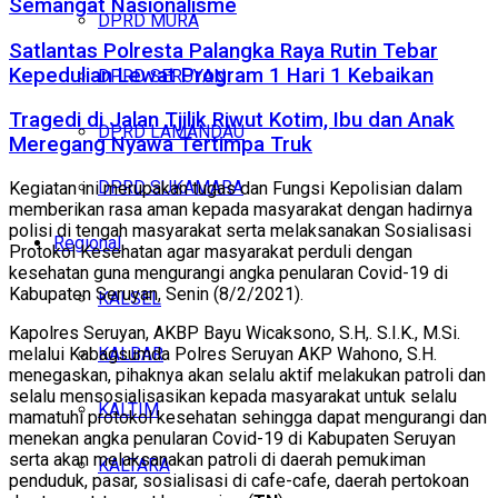
Semangat Nasionalisme
DPRD MURA
Satlantas Polresta Palangka Raya Rutin Tebar
Kepedulian Lewat Program 1 Hari 1 Kebaikan
DPRD SERUYAN
Tragedi di Jalan Tjilik Riwut Kotim, Ibu dan Anak
DPRD LAMANDAU
Meregang Nyawa Tertimpa Truk
DPRD SUKAMARA
Kegiatan ini merupakan tugas dan Fungsi Kepolisian dalam
memberikan rasa aman kepada masyarakat dengan hadirnya
polisi di tengah masyarakat serta melaksanakan Sosialisasi
Regional
Protokol Kesehatan agar masyarakat perduli dengan
kesehatan guna mengurangi angka penularan Covid-19 di
Kabupaten Seruyan, Senin (8/2/2021).
KALSEL
Kapolres Seruyan, AKBP Bayu Wicaksono, S.H,. S.I.K., M.Si.
KALBAR
melalui Kabagsumda Polres Seruyan AKP Wahono, S.H.
menegaskan, pihaknya akan selalu aktif melakukan patroli dan
selalu mensosialisasikan kepada masyarakat untuk selalu
KALTIM
mamatuhi protokol kesehatan sehingga dapat mengurangi dan
menekan angka penularan Covid-19 di Kabupaten Seruyan
serta akan melaksanakan patroli di daerah pemukiman
KALTARA
penduduk, pasar, sosialisasi di cafe-cafe, daerah pertokoan