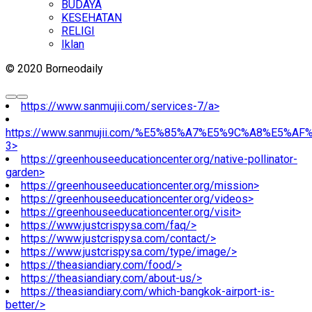
BUDAYA
KESEHATAN
RELIGI
Iklan
© 2020 Borneodaily
https://www.sanmujii.com/services-7/a>
https://www.sanmujii.com/%E5%85%A7%E5%9C%A8%E5%A
3>
https://greenhouseeducationcenter.org/native-pollinator-
garden>
https://greenhouseeducationcenter.org/mission>
https://greenhouseeducationcenter.org/videos>
https://greenhouseeducationcenter.org/visit>
https://www.justcrispysa.com/faq/>
https://www.justcrispysa.com/contact/>
https://www.justcrispysa.com/type/image/>
https://theasiandiary.com/food/>
https://theasiandiary.com/about-us/>
https://theasiandiary.com/which-bangkok-airport-is-
better/>