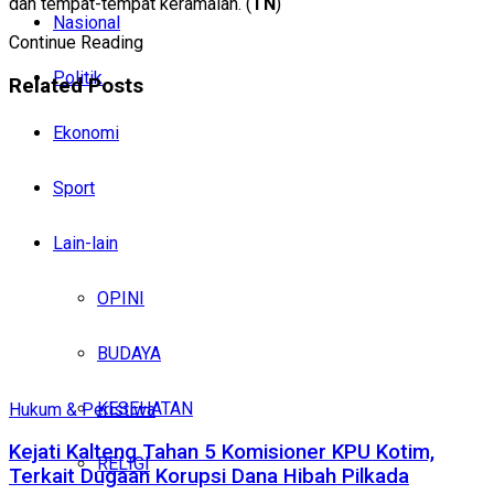
dan tempat-tempat keramaian. (
TN
)
Nasional
Continue Reading
Politik
Related
Posts
Ekonomi
Sport
Lain-lain
OPINI
BUDAYA
KESEHATAN
Hukum & Peristiwa
Kejati Kalteng Tahan 5 Komisioner KPU Kotim,
RELIGI
Terkait Dugaan Korupsi Dana Hibah Pilkada