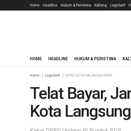
Home
Headline
Hukum & Peristiwa
Kalteng
Legislatif
R
HOME
HEADLINE
HUKUM & PERISTIWA
KAL
Home
Legislatif
DPRD KOTA PALANGKA RAYA
Telat Bayar, Ja
Kota Langsung
Ketua DPRD Undang PLN untuk RDP