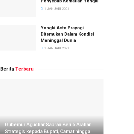
Penyebab Kematian Yongki
1 JANUARI 2021
Yongki Asto Prayogi
Ditemukan Dalam Kondisi
Meninggal Dunia
1 JANUARI 2021
Berita
Terbaru
Gubernur Agustiar Sabran Beri 5 Arahan
Strategis kepada Bupati, Camat hingga