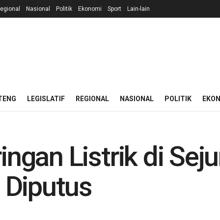
egional
Nasional
Politik
Ekonomi
Sport
Lain-lain
TENG
LEGISLATIF
REGIONAL
NASIONAL
POLITIK
EKO
ringan Listrik di S
 Diputus