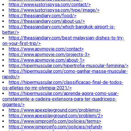
https://www.justcrispysa.com/contact/>
https://www.justcrispysa.com/type/image/>
https://theasiandiary.com/food/>
https://theasiandiary.com/about-us/>
https://theasiandiary.com/which-bangkok-airport-is-
better/>
https://theasiandiary.com/best-malaysian-dishes-to-try-
on-your-first-trip/>
https://www.apvmovie.com/contact>
https://www.apvmovie.com/projects-3>
https://www.apvmovie.com/about-1>
https://hipermuscular.com/hipertrofia-muscular-feminina/>
https://hipermuscular.com/como-ganhar-massa-muscular-
rapido/>
https://hipermuscular.com/classificacao-final-de-todos-
os-atletas-no-mr-olympia-2021/>
https://hipermuscular.com/aprenda-agora-como-usar-
corretamente-a-cadeira-extensora-para-ter-quadriceps-
gigantes/>
https://www.apexplayground.com/problems>
https://www.apexplayground.com/problem/2>
https://www.jsmproinfo.com/policies/terms>
https://www.jsmproinfo.com/policies/refund>