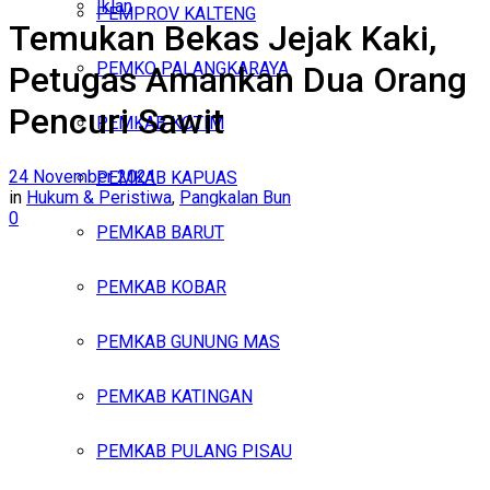
Iklan
PEMPROV KALTENG
Temukan Bekas Jejak Kaki,
Minggu, Agustus 9, 2026
PEMKO PALANGKARAYA
Petugas Amankan Dua Orang
Pencuri Sawit
PEMKAB KOTIM
24 November 2021
PEMKAB KAPUAS
in
Hukum & Peristiwa
,
Pangkalan Bun
0
PEMKAB BARUT
PEMKAB KOBAR
PEMKAB GUNUNG MAS
PEMKAB KATINGAN
PEMKAB PULANG PISAU