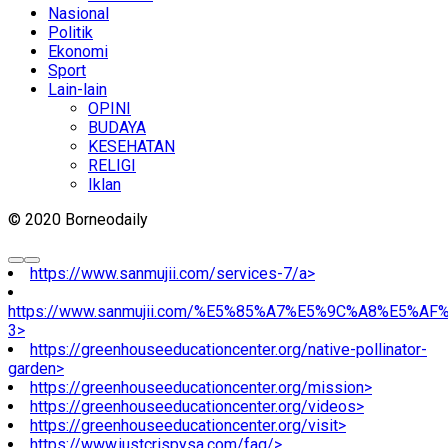
Nasional
Politik
Ekonomi
Sport
Lain-lain
OPINI
BUDAYA
KESEHATAN
RELIGI
Iklan
© 2020 Borneodaily
https://www.sanmujii.com/services-7/a>
https://www.sanmujii.com/%E5%85%A7%E5%9C%A8%E5%A
3>
https://greenhouseeducationcenter.org/native-pollinator-
garden>
https://greenhouseeducationcenter.org/mission>
https://greenhouseeducationcenter.org/videos>
https://greenhouseeducationcenter.org/visit>
https://www.justcrispysa.com/faq/>