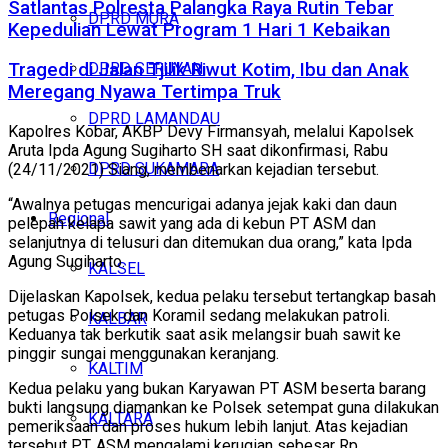
Satlantas Polresta Palangka Raya Rutin Tebar
DPRD MURA
Kepedulian Lewat Program 1 Hari 1 Kebaikan
DPRD SERUYAN
Tragedi di Jalan Tjilik Riwut Kotim, Ibu dan Anak
Meregang Nyawa Tertimpa Truk
DPRD LAMANDAU
Kapolres Kobar, AKBP Devy Firmansyah, melalui Kapolsek
Aruta Ipda Agung Sugiharto SH saat dikonfirmasi, Rabu
DPRD SUKAMARA
(24/11/2021) Siang, membenarkan kejadian tersebut.
“Awalnya petugas mencurigai adanya jejak kaki dan daun
Regional
pelepah kelapa sawit yang ada di kebun PT ASM dan
selanjutnya di telusuri dan ditemukan dua orang,” kata Ipda
Agung Sugiharto.
KALSEL
Dijelaskan Kapolsek, kedua pelaku tersebut tertangkap basah
petugas Polsek dan Koramil sedang melakukan patroli.
KALBAR
Keduanya tak berkutik saat asik melangsir buah sawit ke
pinggir sungai menggunakan keranjang.
KALTIM
Kedua pelaku yang bukan Karyawan PT ASM beserta barang
bukti langsung diamankan ke Polsek setempat guna dilakukan
KALTARA
pemeriksaan dan proses hukum lebih lanjut. Atas kejadian
tersebut PT. ASM mengalami kerugian sebesar Rp.