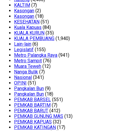
KALTIM
(7)
Kasongan
(2)
Kasongan
(18)
KESEHATAN
(51)
Kuala Kapuas
(84)
KUALA KURUN
(35)
KUALA PEMBUANG
(1,940)
Lain-lain
(6)
Legislatif
(155)
Metro Palangka Raya
(941)
Metro Sampit
(76)
Muara Teweh
(12)
Nanga Bulik
(7)
Nasional
(341)
OPINI
(51)
Pangkalan Bun
(9)
Pangkalan Bun
(18)
PEMKAB BARSEL
(551)
PEMKAB BARTIM
(7)
PEMKAB BARUT
(412)
PEMKAB GUNUNG MAS
(13)
PEMKAB KAPUAS
(32)
PEMKAB KATINGAN
(17)