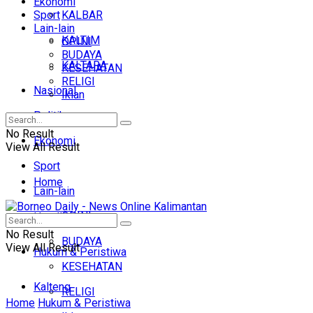
Ekonomi
Sport
KALBAR
Lain-lain
KALTIM
OPINI
BUDAYA
KALTARA
KESEHATAN
RELIGI
Nasional
Iklan
Politik
No Result
Ekonomi
View All Result
Sport
Home
Lain-lain
OPINI
Headline
No Result
BUDAYA
View All Result
Hukum & Peristiwa
KESEHATAN
Kalteng
RELIGI
Home
Hukum & Peristiwa