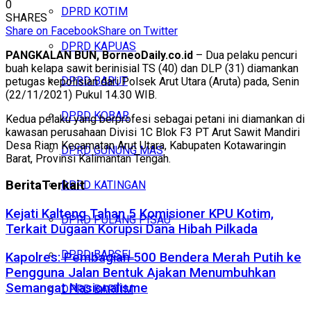
0
DPRD KOTIM
SHARES
Share on Facebook
Share on Twitter
DPRD KAPUAS
PANGKALAN BUN, BorneoDaily.co.id
– Dua pelaku pencuri
buah kelapa sawit berinisial TS (40) dan DLP (31) diamankan
DPRD BARUT
petugas kepolisian dari Polsek Arut Utara (Aruta) pada, Senin
(22/11/2021) Pukul 14.30 WIB.
DPRD KOBAR
Kedua pelaku yang berprofesi sebagai petani ini diamankan di
kawasan perusahaan Divisi 1C Blok F3 PT Arut Sawit Mandiri
Desa Riam Kecamatan Arut Utara, Kabupaten Kotawaringin
DPRD GUNUNG MAS
Barat, Provinsi Kalimantan Tengah.
Berita
Terkait
DPRD KATINGAN
Kejati Kalteng Tahan 5 Komisioner KPU Kotim,
DPRD PULANG PISAU
Terkait Dugaan Korupsi Dana Hibah Pilkada
DPRD BARSEL
Kapolres: Pembagian 500 Bendera Merah Putih ke
Pengguna Jalan Bentuk Ajakan Menumbuhkan
Semangat Nasionalisme
DPRD BARTIM