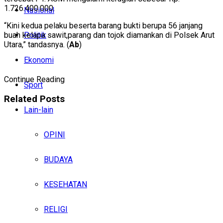
1.726.400.000.
Nasional
“Kini kedua pelaku beserta barang bukti berupa 56 janjang
buah kelapa sawit,parang dan tojok diamankan di Polsek Arut
Politik
Utara,” tandasnya. (
Ab
)
Ekonomi
Continue Reading
Sport
Related
Posts
Lain-lain
OPINI
BUDAYA
KESEHATAN
RELIGI