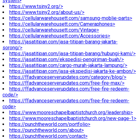
system>
https://www.tsiny2.org/>
https://www.tsiny2.org/about-us/>
https://cellularwarehousett.com/samsung-moblie-parts>
https://cellularwarehousett.com/Cameraphones>
https://cellularwarehousett.com/Vintage>
https://cellularwarehousett.com/Accessories>
https://jasatitipan.com/jasa-titipan-barang-jakarta-
sorong/>
https://jasatitipan.com/jasa-titipan-barang/hubungi-kami/>
https://jasatitipan.com/ekspedisi-pengiriman-buah/>
https://jasatitipan.com/cargo-murah-jakarta-lampung/>
https://jasatitipan.com/jasa-ekspedisi-jakarta-ke-ambon/>
https://ffadvanceserverupdates.com/category/blog/>
https://ffadvanceserverupdates.com/free-fire-max/>
https://ffadvanceserverupdates.com/free-fire-redeem-
code/>
https://ffadvanceserverupdates.com/free-fire-redeem-
code>
https://www.mooreschapelbaptistchurch.org/leadership>
https://www.mooreschapelbaptistchurch.org/new-page-1>
https://punchtheworld.com/portfolio>
https://punchtheworld.com/about>
https://punchtheworld.com/contact>