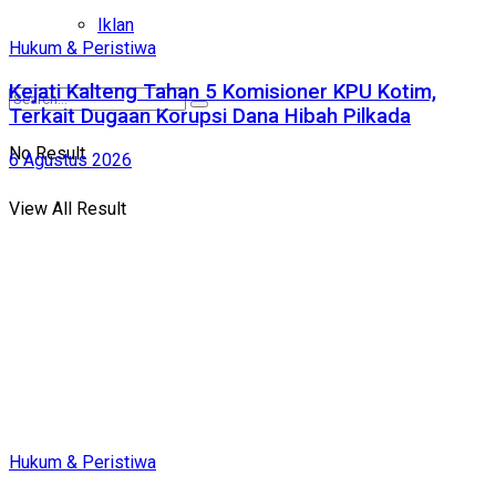
Iklan
Hukum & Peristiwa
Kejati Kalteng Tahan 5 Komisioner KPU Kotim,
Terkait Dugaan Korupsi Dana Hibah Pilkada
No Result
6 Agustus 2026
View All Result
Hukum & Peristiwa