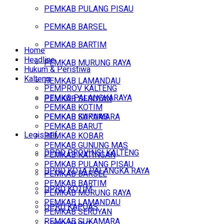
PEMKAB PULANG PISAU
PEMKAB BARSEL
PEMKAB BARTIM
Home
Headline
PEMKAB MURUNG RAYA
Hukum & Peristiwa
Kalteng
PEMKAB LAMANDAU
PEMPROV KALTENG
PEMKO PALANGKARAYA
PEMKAB SERUYAN
PEMKAB KOTIM
PEMKAB SUKAMARA
PEMKAB KAPUAS
PEMKAB BARUT
Legislatif
PEMKAB KOBAR
PEMKAB GUNUNG MAS
DPRD PROVINSI KALTENG
PEMKAB KATINGAN
PEMKAB PULANG PISAU
DPRD KOTA PALANGKA RAYA
PEMKAB BARSEL
PEMKAB BARTIM
DPRD KOTIM
PEMKAB MURUNG RAYA
PEMKAB LAMANDAU
DPRD KAPUAS
PEMKAB SERUYAN
PEMKAB SUKAMARA