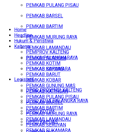
PEMKAB PULANG PISAU
PEMKAB BARSEL
PEMKAB BARTIM
Home
Headline
PEMKAB MURUNG RAYA
Hukum & Peristiwa
Kalteng
PEMKAB LAMANDAU
PEMPROV KALTENG
PEMKO PALANGKARAYA
PEMKAB SERUYAN
PEMKAB KOTIM
PEMKAB SUKAMARA
PEMKAB KAPUAS
PEMKAB BARUT
Legislatif
PEMKAB KOBAR
PEMKAB GUNUNG MAS
DPRD PROVINSI KALTENG
PEMKAB KATINGAN
PEMKAB PULANG PISAU
DPRD KOTA PALANGKA RAYA
PEMKAB BARSEL
PEMKAB BARTIM
DPRD KOTIM
PEMKAB MURUNG RAYA
PEMKAB LAMANDAU
DPRD KAPUAS
PEMKAB SERUYAN
PEMKAB SUKAMARA