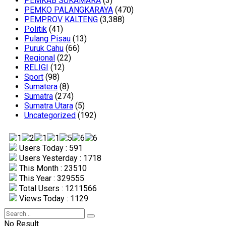
PEMKAB SUKAMARA
(3)
PEMKO PALANGKARAYA
(470)
PEMPROV KALTENG
(3,388)
Politik
(41)
Pulang Pisau
(13)
Puruk Cahu
(66)
Regional
(22)
RELIGI
(12)
Sport
(98)
Sumatera
(8)
Sumatra
(274)
Sumatra Utara
(5)
Uncategorized
(192)
Users Today : 591
Users Yesterday : 1718
This Month : 23510
This Year : 329555
Total Users : 1211566
Views Today : 1129
No Result