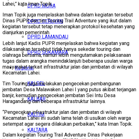
Lahei,” kata Iman Topik.
DPRD MURA
Iman Topik juga menjelaskan bahwa dalam kegiatan tersebut
Dinas PUPR dan tim Touring Trail Adventure yang ikut dalam
DPRD SERUYAN
kegiatan tersebut tetap menerapkan protokol kesehatan yang
dianjurkan pemerintah.
DPRD LAMANDAU
Lebih lanjut Kadis PUPR menjelaskan bahwa kegiatan yang
dilaksanakan tersebjut tidak hanya sekedar touring dan
DPRD SUKAMARA
olahraga bersama, namun lebih mengutamakan pelaksanaan
tugas dalam arangka menindaklanjuti beberapa usulan warga
masyarakat terkait infrastruktur jalan dan jembatan di wilayah
Regional
Kecamatan Lahei.
KALSEL
Tim Touring juga melakukan pengecekan pembangunan
jembatan Desa Malawaken Lahei I yang putus akibat terjangan
banjir, kemudian pengecekan jembatan Sei Intu Desa
KALBAR
Haragandang dan beberapa infrastruktur lainnya.
“Pengecekan infrastruktur jalan dan jembatan di wilayah
KALTIM
Kecamatan Lahei ini sudah lama telah di usulkan oleh warga
setempat agar segera dilakukan perbaikan,” kata Iman Topik.
KALTARA
Dalam kegiatan Touring Trail Adventure Dinas Pekerjaan