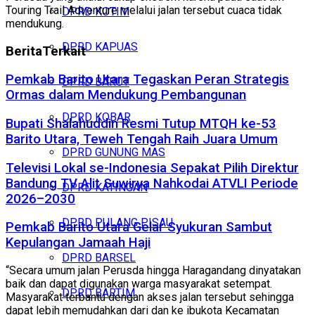
Touring Trail Adventure melalui jalan tersebut cuaca tidak
DPRD KOTIM
mendukung.
DPRD KAPUAS
Berita
Terkait
Pemkab Barito Utara Tegaskan Peran Strategis
DPRD BARUT
Ormas dalam Mendukung Pembangunan
DPRD KOBAR
Bupati Shalahuddin Resmi Tutup MTQH ke-53
Barito Utara, Teweh Tengah Raih Juara Umum
DPRD GUNUNG MAS
Televisi Lokal se-Indonesia Sepakat Pilih Direktur
Bandung TV Alit Suwirya Nahkodai ATVLI Periode
DPRD KATINGAN
2026–2030
DPRD PULANG PISAU
Pemkab Barito Utara Gelar Syukuran Sambut
Kepulangan Jamaah Haji
DPRD BARSEL
“Secara umum jalan Perusda hingga Haragandang dinyatakan
baik dan dapat digunakan warga masyarakat setempat.
DPRD BARTIM
Masyarakat terbantu dengan akses jalan tersebut sehingga
dapat lebih memudahkan dari dan ke ibukota Kecamatan