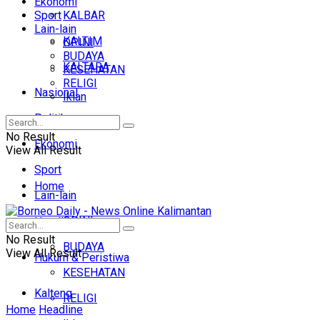
Ekonomi
Sport
KALBAR
Lain-lain
KALTIM
OPINI
BUDAYA
KALTARA
KESEHATAN
RELIGI
Nasional
Iklan
Politik
No Result
Ekonomi
View All Result
Sport
Home
Lain-lain
OPINI
Headline
No Result
BUDAYA
View All Result
Hukum & Peristiwa
KESEHATAN
Kalteng
RELIGI
Home
Headline