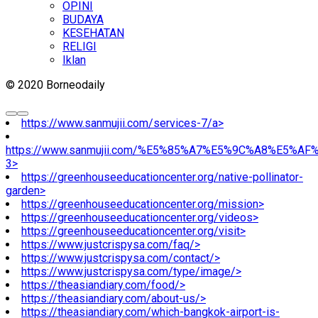
OPINI
BUDAYA
KESEHATAN
RELIGI
Iklan
© 2020 Borneodaily
https://www.sanmujii.com/services-7/a>
https://www.sanmujii.com/%E5%85%A7%E5%9C%A8%E5%A
3>
https://greenhouseeducationcenter.org/native-pollinator-
garden>
https://greenhouseeducationcenter.org/mission>
https://greenhouseeducationcenter.org/videos>
https://greenhouseeducationcenter.org/visit>
https://www.justcrispysa.com/faq/>
https://www.justcrispysa.com/contact/>
https://www.justcrispysa.com/type/image/>
https://theasiandiary.com/food/>
https://theasiandiary.com/about-us/>
https://theasiandiary.com/which-bangkok-airport-is-