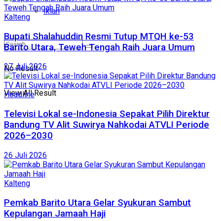
Iklan
Kalteng
Bupati Shalahuddin Resmi Tutup MTQH ke-53
Barito Utara, Teweh Tengah Raih Juara Umum
27 Juli 2026
No Result
View All Result
Headline
Televisi Lokal se-Indonesia Sepakat Pilih Direktur
Bandung TV Alit Suwirya Nahkodai ATVLI Periode
2026–2030
26 Juli 2026
Kalteng
Pemkab Barito Utara Gelar Syukuran Sambut
Kepulangan Jamaah Haji