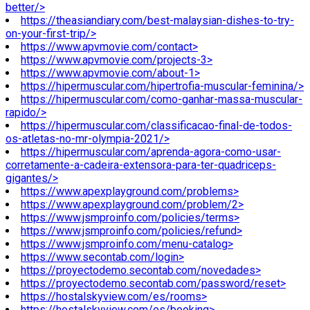
better/>
https://theasiandiary.com/best-malaysian-dishes-to-try-
on-your-first-trip/>
https://www.apvmovie.com/contact>
https://www.apvmovie.com/projects-3>
https://www.apvmovie.com/about-1>
https://hipermuscular.com/hipertrofia-muscular-feminina/>
https://hipermuscular.com/como-ganhar-massa-muscular-
rapido/>
https://hipermuscular.com/classificacao-final-de-todos-
os-atletas-no-mr-olympia-2021/>
https://hipermuscular.com/aprenda-agora-como-usar-
corretamente-a-cadeira-extensora-para-ter-quadriceps-
gigantes/>
https://www.apexplayground.com/problems>
https://www.apexplayground.com/problem/2>
https://www.jsmproinfo.com/policies/terms>
https://www.jsmproinfo.com/policies/refund>
https://www.jsmproinfo.com/menu-catalog>
https://www.secontab.com/login>
https://proyectodemo.secontab.com/novedades>
https://proyectodemo.secontab.com/password/reset>
https://hostalskyview.com/es/rooms>
https://hostalskyview.com/es/booking>