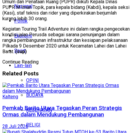
Umum dan Penataan Ruang (PUPR) diikuti Kepala Dinas
Nasional
PUPR M Iman Topik, para kepala bidang (Kabdi), kepala seksi
(Kasi), staf teknis dan rider yang diperkirakan berjumlah
kurang lebih 30 orang.
Politik
Kegiatan Touring Trail Adventure ini dalam rangka pengecekan
kondisi jalan Perusda sebagai sarana penunjangan dalam
Ekonomi
rangka pembangunan infrastruktur dan kesiapan pelaksanaan
Pilkada 9 Desember 2020 untuk Kecamatan Lahei dan Lahei
Sport
Barat.
(sup)
Continue Reading
Lain-lain
Related
Posts
OPINI
BUDAYA
Kalteng
Pemkab Barito Utara Tegaskan Peran Strategis
KESEHATAN
Ormas dalam Mendukung Pembangunan
RELIGI
28 Juli 2026