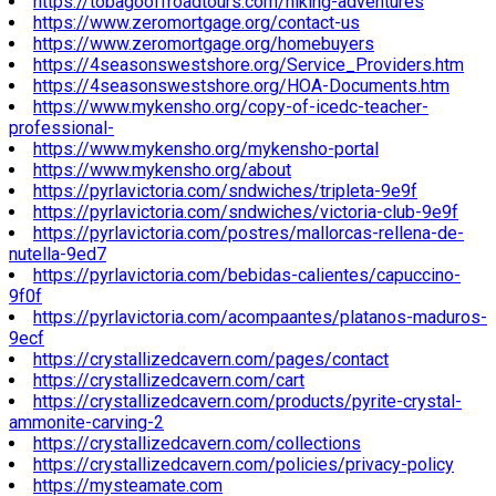
https://tobagooffroadtours.com/hiking-adventures
https://www.zeromortgage.org/contact-us
https://www.zeromortgage.org/homebuyers
https://4seasonswestshore.org/Service_Providers.htm
https://4seasonswestshore.org/HOA-Documents.htm
https://www.mykensho.org/copy-of-icedc-teacher-
professional-
https://www.mykensho.org/mykensho-portal
https://www.mykensho.org/about
https://pyrlavictoria.com/sndwiches/tripleta-9e9f
https://pyrlavictoria.com/sndwiches/victoria-club-9e9f
https://pyrlavictoria.com/postres/mallorcas-rellena-de-
nutella-9ed7
https://pyrlavictoria.com/bebidas-calientes/capuccino-
9f0f
https://pyrlavictoria.com/acompaantes/platanos-maduros-
9ecf
https://crystallizedcavern.com/pages/contact
https://crystallizedcavern.com/cart
https://crystallizedcavern.com/products/pyrite-crystal-
ammonite-carving-2
https://crystallizedcavern.com/collections
https://crystallizedcavern.com/policies/privacy-policy
https://mysteamate.com