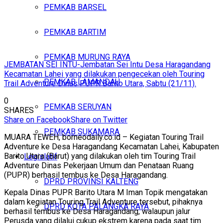
PEMKAB BARSEL
PEMKAB BARTIM
PEMKAB MURUNG RAYA
JEMBATAN SEI INTU-Jembatan Sei Intu Desa Haragandang
Kecamatan Lahei yang dilakukan pengecekan oleh Touring
PEMKAB LAMANDAU
Trail Adventure Dinas PUPR Barito Utara, Sabtu (21/11).
0
PEMKAB SERUYAN
SHARES
Share on Facebook
Share on Twitter
PEMKAB SUKAMARA
MUARA TEWEH, borneodaily.co.id – Kegiatan Touring Trail
Adventure ke Desa Haragandang Kecamatan Lahei, Kabupaten
Barito Utara (Barut) yang dilakukan oleh tim Touring Trail
Legislatif
Adventure Dinas Pekerjaan Umum dan Penataan Ruang
(PUPR) berhasil tembus ke Desa Haragandang.
DPRD PROVINSI KALTENG
Kepala Dinas PUPR Barito Utara M Iman Topik mengatakan
dalam kegiatan Touring Trail Adventure tersebut, pihaknya
DPRD KOTA PALANGKA RAYA
berhasil tembus ke Desa Haragandang, walaupun jalur
Perusda yang dilalui cukup ekstrem karena pada saat tim