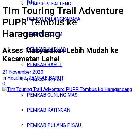
Iklan
PEMPROV KALTENG
Tim Touring Trail Adventure
Minggu, Agustus 9, 2026
PEMKO PALANGKARAYA
PUPR Tembus ke
Haragandang
PEMKAB KOTIM
Akses Masyarakat Lebih Mudah ke
PEMKAB KAPUAS
Kecamatan Lahei
PEMKAB BARUT
21 November 2020
in
Headline
,
PEMKAB BARUT
PEMKAB KOBAR
0
PEMKAB GUNUNG MAS
PEMKAB KATINGAN
PEMKAB PULANG PISAU