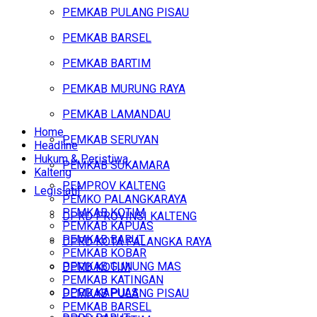
PEMKAB PULANG PISAU
PEMKAB BARSEL
PEMKAB BARTIM
PEMKAB MURUNG RAYA
PEMKAB LAMANDAU
Home
PEMKAB SERUYAN
Headline
Hukum & Peristiwa
PEMKAB SUKAMARA
Kalteng
PEMPROV KALTENG
Legislatif
PEMKO PALANGKARAYA
PEMKAB KOTIM
DPRD PROVINSI KALTENG
PEMKAB KAPUAS
PEMKAB BARUT
DPRD KOTA PALANGKA RAYA
PEMKAB KOBAR
PEMKAB GUNUNG MAS
DPRD KOTIM
PEMKAB KATINGAN
DPRD KAPUAS
PEMKAB PULANG PISAU
PEMKAB BARSEL