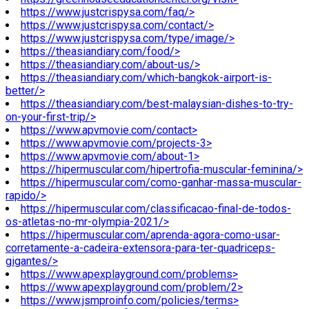
https://www.justcrispysa.com/faq/>
https://www.justcrispysa.com/contact/>
https://www.justcrispysa.com/type/image/>
https://theasiandiary.com/food/>
https://theasiandiary.com/about-us/>
https://theasiandiary.com/which-bangkok-airport-is-
better/>
https://theasiandiary.com/best-malaysian-dishes-to-try-
on-your-first-trip/>
https://www.apvmovie.com/contact>
https://www.apvmovie.com/projects-3>
https://www.apvmovie.com/about-1>
https://hipermuscular.com/hipertrofia-muscular-feminina/>
https://hipermuscular.com/como-ganhar-massa-muscular-
rapido/>
https://hipermuscular.com/classificacao-final-de-todos-
os-atletas-no-mr-olympia-2021/>
https://hipermuscular.com/aprenda-agora-como-usar-
corretamente-a-cadeira-extensora-para-ter-quadriceps-
gigantes/>
https://www.apexplayground.com/problems>
https://www.apexplayground.com/problem/2>
https://www.jsmproinfo.com/policies/terms>