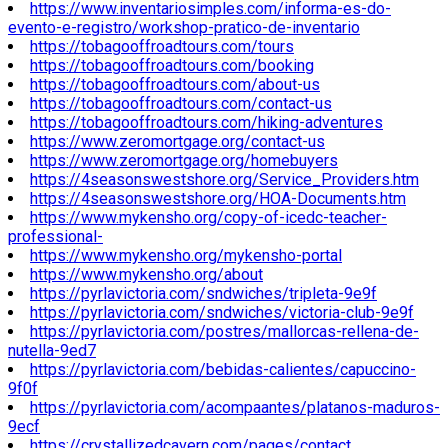
https://www.inventariosimples.com/informa-es-do-
evento-e-registro/workshop-pratico-de-inventario
https://tobagooffroadtours.com/tours
https://tobagooffroadtours.com/booking
https://tobagooffroadtours.com/about-us
https://tobagooffroadtours.com/contact-us
https://tobagooffroadtours.com/hiking-adventures
https://www.zeromortgage.org/contact-us
https://www.zeromortgage.org/homebuyers
https://4seasonswestshore.org/Service_Providers.htm
https://4seasonswestshore.org/HOA-Documents.htm
https://www.mykensho.org/copy-of-icedc-teacher-
professional-
https://www.mykensho.org/mykensho-portal
https://www.mykensho.org/about
https://pyrlavictoria.com/sndwiches/tripleta-9e9f
https://pyrlavictoria.com/sndwiches/victoria-club-9e9f
https://pyrlavictoria.com/postres/mallorcas-rellena-de-
nutella-9ed7
https://pyrlavictoria.com/bebidas-calientes/capuccino-
9f0f
https://pyrlavictoria.com/acompaantes/platanos-maduros-
9ecf
https://crystallizedcavern.com/pages/contact