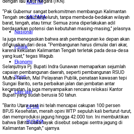
dengan Ibu Kota Negara (IKN).
KALTIM
“Pak Gubernur sangat berkomitmen membangun Kalimantan
KALTARA
Tengah secara menyeluruh, tanpa membeda-bedakan wilayah
barat, tengah, atau timur. Semua zona diperlakukan adil
berdasarkan potensi dan kebutuhan masing-masing,” jelasnya.
Nasional
Ia juga menegaskan bahwa arah pembangunan ke depan akan
difokuskan dari desa. “Pembangunan harus dimulai dari akar,
Politik
karena kekuatan Kalimantan Tengah terletak pada desa-desa
yang kuat,” tegas Wagub.
Ekonomi
Selanjutnya Pj. Bupati Indra Gunawan memaparkan sejumlah
capaian pembangunan daerah, seperti pembangunan RSUD
Sport
Muara Teweh, Mal Pelayanan Publik, penataan kawasan tepi
Sungai Barito, serta perbaikan jalan dan jembatan antar
kecamatan. Ia juga menyampaikan rencana relokasi Kantor
Lain-lain
Bupati yang sudah berusia 50 tahun.
“Barito Utara saat ini telah mencapai cakupan 100 persen
OPINI
BPJS Kesehatan, meraih opini WTP sepuluh kali berturut-turut,
dan memproduksi jagung hingga 42.000 ton. Ini membuktikan
BUDAYA
bahwa Barito Utara layak disebut sebagai sentra jagung di
Kalimantan Tengah,” ujarnya.