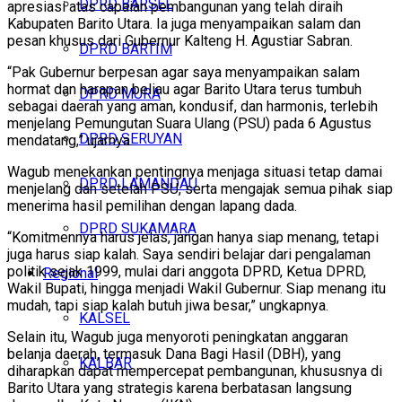
DPRD BARSEL
apresiasi atas capaian pembangunan yang telah diraih
Kabupaten Barito Utara. Ia juga menyampaikan salam dan
pesan khusus dari Gubernur Kalteng H. Agustiar Sabran.
DPRD BARTIM
“Pak Gubernur berpesan agar saya menyampaikan salam
hormat dan harapan beliau agar Barito Utara terus tumbuh
DPRD MURA
sebagai daerah yang aman, kondusif, dan harmonis, terlebih
menjelang Pemungutan Suara Ulang (PSU) pada 6 Agustus
DPRD SERUYAN
mendatang,” ujarnya.
Wagub menekankan pentingnya menjaga situasi tetap damai
DPRD LAMANDAU
menjelang dan setelah PSU, serta mengajak semua pihak siap
menerima hasil pemilihan dengan lapang dada.
DPRD SUKAMARA
“Komitmennya harus jelas, jangan hanya siap menang, tetapi
juga harus siap kalah. Saya sendiri belajar dari pengalaman
politik sejak 1999, mulai dari anggota DPRD, Ketua DPRD,
Regional
Wakil Bupati, hingga menjadi Wakil Gubernur. Siap menang itu
mudah, tapi siap kalah butuh jiwa besar,” ungkapnya.
KALSEL
Selain itu, Wagub juga menyoroti peningkatan anggaran
belanja daerah, termasuk Dana Bagi Hasil (DBH), yang
KALBAR
diharapkan dapat mempercepat pembangunan, khususnya di
Barito Utara yang strategis karena berbatasan langsung