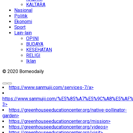
KALTARA
Nasional
Politik
Ekonomi
Sport
Lain-lain
OPINI
BUDAYA
KESEHATAN
RELIGI
Iklan
© 2020 Borneodaily
https://www.sanmujii.com/services-7/a>
https://www.sanmujii.com/%E5%85%A7%E5%9C%A8%E5%A
3>
https://greenhouseeducationcenter.org/native-pollinator-
garden>
https://greenhouseeducationcenter.org/mission>
https://greenhouseeducationcenter.org/videos>
https://greenhouseeducationcenter.org/visit>