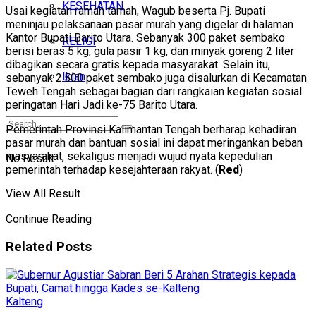
KESEHATAN
Usai kegiatan ramah tamah, Wagub beserta Pj. Bupati
meninjau pelaksanaan pasar murah yang digelar di halaman
Kantor Bupati Barito Utara. Sebanyak 300 paket sembako
RELIGI
berisi beras 5 kg, gula pasir 1 kg, dan minyak goreng 2 liter
dibagikan secara gratis kepada masyarakat. Selain itu,
Iklan
sebanyak 2.500 paket sembako juga disalurkan di Kecamatan
Teweh Tengah sebagai bagian dari rangkaian kegiatan sosial
peringatan Hari Jadi ke-75 Barito Utara.
Pemerintah Provinsi Kalimantan Tengah berharap kehadiran
pasar murah dan bantuan sosial ini dapat meringankan beban
masyarakat, sekaligus menjadi wujud nyata kepedulian
No Result
pemerintah terhadap kesejahteraan rakyat. (
Red
)
View All Result
Continue Reading
Related
Posts
Kalteng