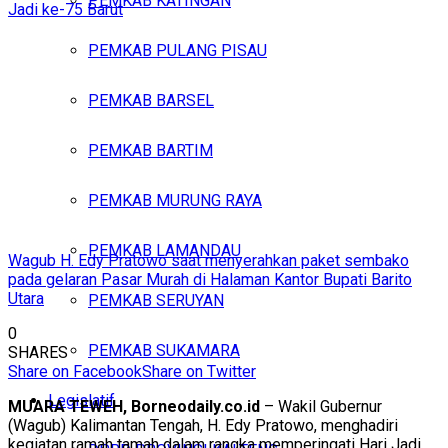
PEMKAB KATINGAN
PEMKAB PULANG PISAU
PEMKAB BARSEL
PEMKAB BARTIM
PEMKAB MURUNG RAYA
PEMKAB LAMANDAU
Wagub H. Edy Pratowo saat menyerahkan paket sembako
pada gelaran Pasar Murah di Halaman Kantor Bupati Barito
Utara
PEMKAB SERUYAN
0
PEMKAB SUKAMARA
SHARES
Share on Facebook
Share on Twitter
Legislatif
MUARA TEWEH, Borneodaily.co.id
– Wakil Gubernur
(Wagub) Kalimantan Tengah, H. Edy Pratowo, menghadiri
kegiatan ramah tamah dalam rangka memperingati Hari Jadi