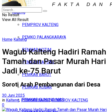
Iklan
Kalteng
Minggu, Agustus 9, 2026
No Result
View All Result
PEMPROV KALTENG
PEMKO PALANGKARAYA
Home
Kalteng
Wagub Kalteng Hadiri Ramah
PEMKAB KOTIM
Tamah dan Pasar Murah Hari
PEMKAB KAPUAS
Jadi ke-75 Barut
PEMKAB BARUT
Soroti Arah Pembangunan dari Desa
PEMKAB KOBAR
30 Juni 2025
PEMKAB GUNUNG MAS
in
Kalteng
,
PEMKAB BARUT
,
PEMPROV KALTENG
0