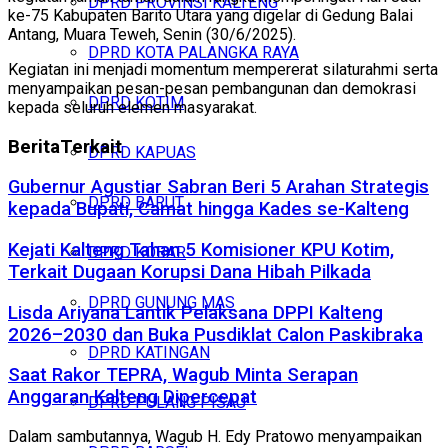
DPRD PROVINSI KALTENG
ke-75 Kabupaten Barito Utara yang digelar di Gedung Balai
Antang, Muara Teweh, Senin (30/6/2025).
DPRD KOTA PALANGKA RAYA
Kegiatan ini menjadi momentum mempererat silaturahmi serta
menyampaikan pesan-pesan pembangunan dan demokrasi
DPRD KOTIM
kepada seluruh elemen masyarakat.
Berita
Terkait
DPRD KAPUAS
Gubernur Agustiar Sabran Beri 5 Arahan Strategis
DPRD BARUT
kepada Bupati, Camat hingga Kades se-Kalteng
Kejati Kalteng Tahan 5 Komisioner KPU Kotim,
DPRD KOBAR
Terkait Dugaan Korupsi Dana Hibah Pilkada
DPRD GUNUNG MAS
Lisda Ariyana Lantik Pelaksana DPPI Kalteng
2026–2030 dan Buka Pusdiklat Calon Paskibraka
DPRD KATINGAN
Saat Rakor TEPRA, Wagub Minta Serapan
Anggaran Kalteng Dipercepat
DPRD PULANG PISAU
Dalam sambutannya, Wagub H. Edy Pratowo menyampaikan