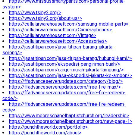
https://www.missussmartypants.com/personal-profile-
system>
https://www.tsiny2.org/>
https://www.tsiny2.org/about-us/>
https://cellularwarehousett.com/samsung-moblie-parts>
https://cellularwarehousett.com/Cameraphones>
https://cellularwarehousett.com/Vintage>
https://cellularwarehousett.com/Accessories>
https://jasatitipan.com/jasa-titipan-barang-jakarta-
sorong/>
https://jasatitipan.com/jasa-titipan-barang/hubungi-kami/>
https://jasatitipan.com/ekspedisi-pengiriman-buah/>
https://jasatitipan.com/cargo-murah-jakarta-lampung/>
https://jasatitipan.com/jasa-ekspedisi-jakarta-ke-ambon/>
https://ffadvanceserverupdates.com/category/blog/>
https://ffadvanceserverupdates.com/free-fire-max/>
https://ffadvanceserverupdates.com/free-fire-redeem-
code/>
https://ffadvanceserverupdates.com/free-fire-redeem-
code>
https://www.mooreschapelbaptistchurch.org/leadership>
https://www.mooreschapelbaptistchurch.org/new-page-1>
https://punchtheworld.com/portfolio>
https://punchtheworld.com/about>