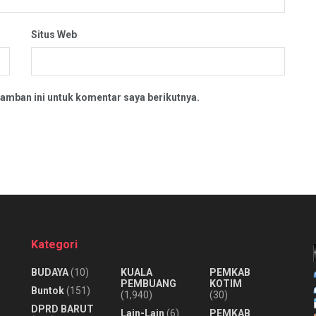
Situs Web
amban ini untuk komentar saya berikutnya.
Kategori
BUDAYA
(10)
KUALA
PEMKAB
PEMBUANG
KOTIM
Buntok
(151)
(1,940)
(30)
DPRD BARUT
Lain-Lain
(6)
PEMKAB