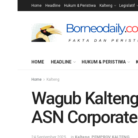
Home
Headline
Hukum & Peristiwa
Kalteng
Legislatif
HOME
HEADLINE
HUKUM & PERISTIWA
Home
Kalteng
Wagub Kalteng
ASN Corporate 
24 September 2025
in
Kalteng
,
PEMPROV KALTENG