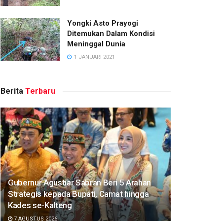
Yongki Asto Prayogi
Ditemukan Dalam Kondisi
Meninggal Dunia
1 JANUARI 2021
Berita
Terbaru
Gubernur Agustiar Sabran Beri 5 Arahan
Strategis kepada Bupati, Camat hingga
Kades se-Kalteng
7 AGUSTUS 2026