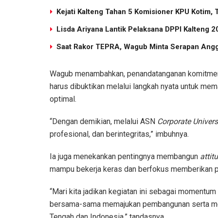
Kejati Kalteng Tahan 5 Komisioner KPU Kotim, 
Lisda Ariyana Lantik Pelaksana DPPI Kalteng 
Saat Rakor TEPRA, Wagub Minta Serapan Angg
Wagub menambahkan, penandatanganan komitmen b
harus dibuktikan melalui langkah nyata untuk me
optimal.
“Dengan demikian, melalui ASN
Corporate Univers
profesional, dan berintegritas,” imbuhnya.
Ia juga menekankan pentingnya membangun
attit
mampu bekerja keras dan berfokus memberikan pe
“Mari kita jadikan kegiatan ini sebagai momentu
bersama-sama memajukan pembangunan serta meni
Tengah dan Indonesia,” tandasnya.