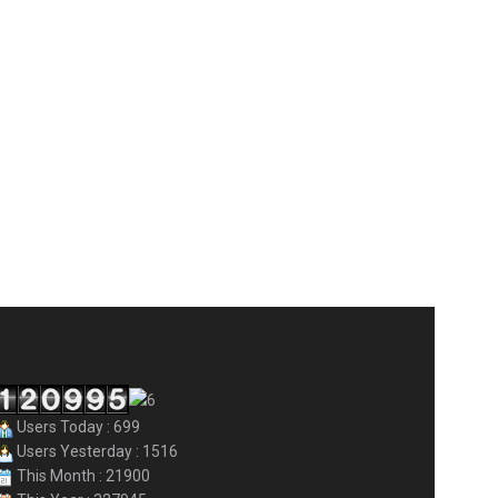
Users Today : 699
Users Yesterday : 1516
This Month : 21900