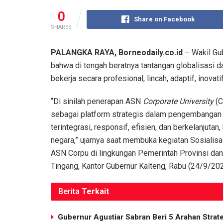
0
Share on Facebook
SHARES
PALANGKA RAYA, Borneodaily.co.id
– Wakil Gu
bahwa di tengah beratnya tantangan globalisasi dan
bekerja secara profesional, lincah, adaptif, inov
“Di sinilah penerapan ASN
Corporate University
(C
sebagai platform strategis dalam pengembangan
terintegrasi, responsif, efisien, dan berkelanjuta
negara,” ujarnya saat membuka kegiatan Sosial
ASN Corpu di lingkungan Pemerintah Provinsi dan
Tingang, Kantor Gubernur Kalteng, Rabu (24/9/202
Berita
Terkait
Gubernur Agustiar Sabran Beri 5 Arahan Strat