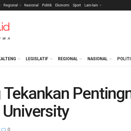
Regional
Nasional
Politik
Ekonomi
Sport
Lain-lain
KALTENG
LEGISLATIF
REGIONAL
NASIONAL
POLIT
 Tekankan Penting
University
0