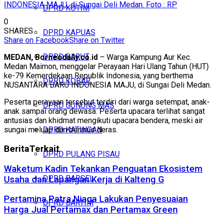
INDONESIA MAJU, di Sungai Deli Medan. Foto : RP
DPRD KOTIM
0
SHARES
DPRD KAPUAS
Share on Facebook
Share on Twitter
DPRD BARUT
MEDAN, Borneodaily.co.id
– Warga Kampung Aur Kec.
Medan Maimon, menggelar Perayaan Hari Ulang Tahun (HUT)
ke-79 Kemerdekaan Republik Indonesia, yang berthema
DPRD KOBAR
NUSANTARA BARU INDONESIA MAJU, di Sungai Deli Medan.
Peserta perayaan tersebut terdiri dari warga setempat, anak-
DPRD GUNUNG MAS
anak sampai orang dewasa. Peserta upacara terlihat sangat
antusias dan khidmat mengikuti upacara bendera, meski air
DPRD KATINGAN
sungai meluap dan berarus deras.
Berita
Terkait
DPRD PULANG PISAU
Waketum Kadin Tekankan Penguatan Ekosistem
DPRD BARSEL
Usaha dan Lapangan Kerja di Kalteng G
Pertamina Patra Niaga Lakukan Penyesuaian
DPRD BARTIM
Harga Jual Pertamax dan Pertamax Green