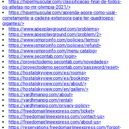
https://hipermuscular.com/classificacao-final-de-todos-
os-atletas-no-mr-olympia-2021/>
https://hipermuscular.com/aprenda-agora-como-usar-
corretamente-a-cadeira-extensora-para-ter-quadriceps-
gigantes/>
https://www.apexplayground.com/problems>
https://www.apexplayground.com/problem/2>
https://www.jsmproinfo.com/policies/terms>
https://www.jsmproinfo.com/policies/refund>
https://www.jsmproinfo.com/menu-catalog>
https://www.secontab.com/login>
https://proyectodemo.secontab.com/novedades>
https://proyectodemo.secontab.com/password/reset>
https://hostalskyview.com/es/rooms>
https://hostalskyview.com/es/booking>
https://hostalskyview.com/es/about/>
https://hostalskyview.com/en/gallery/>
https://vardhmanpg.com/about>
https://vardhmanpg.com/rental>
https://vardhmanpg.com/privacy-policy>
https://freedomairlineexpress.com/ticket>
https://freedomairlineexpress.com/contact-us>
https://freedomairlineexpress.com/about-us>
https://reservations.freedomairlineexpress.com/forgot-