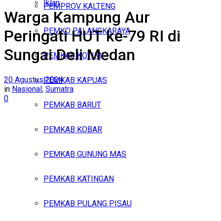
Iklan
PEMPROV KALTENG
Warga Kampung Aur
Sabtu, Agustus 8, 2026
PEMKO PALANGKARAYA
Peringati HUT ke-79 RI di
Sungai Deli Medan
PEMKAB KOTIM
20 Agustus 2024
PEMKAB KAPUAS
in
Nasional
,
Sumatra
0
PEMKAB BARUT
PEMKAB KOBAR
PEMKAB GUNUNG MAS
PEMKAB KATINGAN
PEMKAB PULANG PISAU