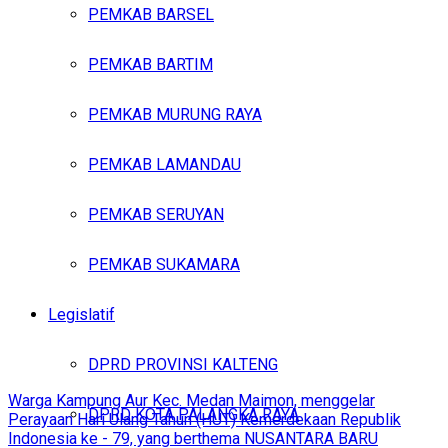
PEMKAB BARSEL
PEMKAB BARTIM
PEMKAB MURUNG RAYA
PEMKAB LAMANDAU
PEMKAB SERUYAN
PEMKAB SUKAMARA
Legislatif
DPRD PROVINSI KALTENG
Warga Kampung Aur Kec. Medan Maimon, menggelar
DPRD KOTA PALANGKA RAYA
Perayaan Hari Ulang Tahun (HUT) Kemerdekaan Republik
Indonesia ke - 79, yang berthema NUSANTARA BARU