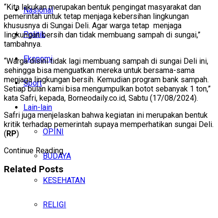
“Kita lakukan merupakan bentuk pengingat masyarakat dan
Nasional
pemerintah untuk tetap menjaga kebersihan lingkungan
khususnya di Sungai Deli. Agar warga tetap menjaga
Politik
lingkungan bersih dan tidak membuang sampah di sungai,”
tambahnya.
Ekonomi
“Warga disini tidak lagi membuang sampah di sungai Deli ini,
sehingga bisa menguatkan mereka untuk bersama-sama
menjaga lingkungan bersih. Kemudian program bank sampah.
Sport
Setiap bulan kami bisa mengumpulkan botot sebanyak 1 ton,”
kata Safri, kepada, Borneodaily.co.id, Sabtu (17/08/2024).
Lain-lain
Safri juga menjelaskan bahwa kegiatan ini merupakan bentuk
kritik terhadap pemerintah supaya memperhatikan sungai Deli.
OPINI
(
RP
)
Continue Reading
BUDAYA
Related
Posts
KESEHATAN
RELIGI