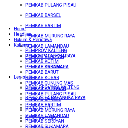
PEMKAB PULANG PISAU
PEMKAB BARSEL
PEMKAB BARTIM
Home
Headline
PEMKAB MURUNG RAYA
Hukum & Peristiwa
Kalteng
PEMKAB LAMANDAU
PEMPROV KALTENG
PEMKO PALANGKARAYA
PEMKAB SERUYAN
PEMKAB KOTIM
PEMKAB SUKAMARA
PEMKAB KAPUAS
PEMKAB BARUT
Legislatif
PEMKAB KOBAR
PEMKAB GUNUNG MAS
DPRD PROVINSI KALTENG
PEMKAB KATINGAN
PEMKAB PULANG PISAU
DPRD KOTA PALANGKA RAYA
PEMKAB BARSEL
PEMKAB BARTIM
DPRD KOTIM
PEMKAB MURUNG RAYA
PEMKAB LAMANDAU
DPRD KAPUAS
PEMKAB SERUYAN
PEMKAB SUKAMARA