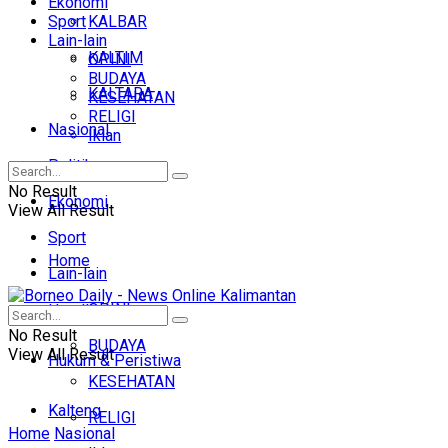
Ekonomi
Sport
KALBAR
Lain-lain
KALTIM
OPINI
BUDAYA
KALTARA
KESEHATAN
RELIGI
Nasional
Iklan
Politik
No Result
Ekonomi
View All Result
Sport
Home
Lain-lain
OPINI
Headline
No Result
BUDAYA
View All Result
Hukum & Peristiwa
KESEHATAN
Kalteng
RELIGI
Home
Nasional