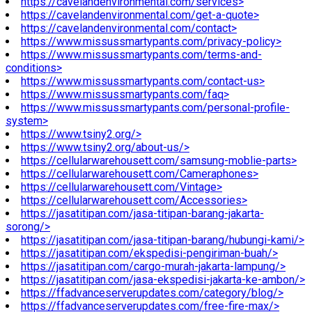
https://cavelandenvironmental.com/services>
https://cavelandenvironmental.com/get-a-quote>
https://cavelandenvironmental.com/contact>
https://www.missussmartypants.com/privacy-policy>
https://www.missussmartypants.com/terms-and-
conditions>
https://www.missussmartypants.com/contact-us>
https://www.missussmartypants.com/faq>
https://www.missussmartypants.com/personal-profile-
system>
https://www.tsiny2.org/>
https://www.tsiny2.org/about-us/>
https://cellularwarehousett.com/samsung-moblie-parts>
https://cellularwarehousett.com/Cameraphones>
https://cellularwarehousett.com/Vintage>
https://cellularwarehousett.com/Accessories>
https://jasatitipan.com/jasa-titipan-barang-jakarta-
sorong/>
https://jasatitipan.com/jasa-titipan-barang/hubungi-kami/>
https://jasatitipan.com/ekspedisi-pengiriman-buah/>
https://jasatitipan.com/cargo-murah-jakarta-lampung/>
https://jasatitipan.com/jasa-ekspedisi-jakarta-ke-ambon/>
https://ffadvanceserverupdates.com/category/blog/>
https://ffadvanceserverupdates.com/free-fire-max/>