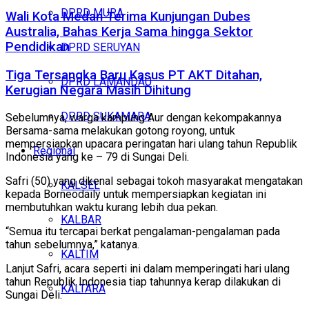
DPRD MURA
Wali Kota Medan Terima Kunjungan Dubes
Australia, Bahas Kerja Sama hingga Sektor
Pendidikan
DPRD SERUYAN
Tiga Tersangka Baru Kasus PT AKT Ditahan,
DPRD LAMANDAU
Kerugian Negara Masih Dihitung
DPRD SUKAMARA
Sebelumnya, warga kampung Aur dengan kekompakannya
Bersama-sama melakukan gotong royong, untuk
mempersiapkan upacara peringatan hari ulang tahun Republik
Regional
Indonesia yang ke – 79 di Sungai Deli.
Safri (50) yang dikenal sebagai tokoh masyarakat mengatakan
KALSEL
kepada Borneodaily untuk mempersiapkan kegiatan ini
membutuhkan waktu kurang lebih dua pekan.
KALBAR
“Semua itu tercapai berkat pengalaman-pengalaman pada
tahun sebelumnya,” katanya.
KALTIM
Lanjut Safri, acara seperti ini dalam memperingati hari ulang
tahun Republik Indonesia tiap tahunnya kerap dilakukan di
KALTARA
Sungai Deli.