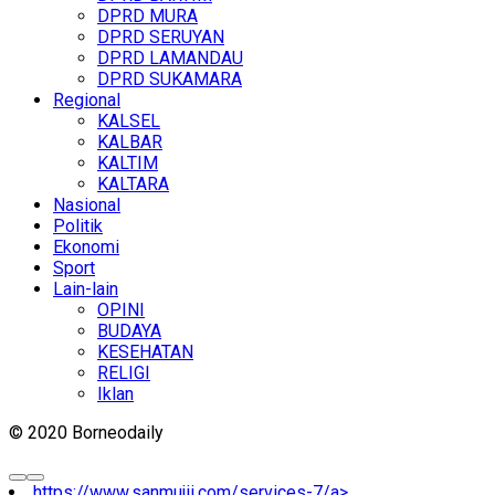
DPRD MURA
DPRD SERUYAN
DPRD LAMANDAU
DPRD SUKAMARA
Regional
KALSEL
KALBAR
KALTIM
KALTARA
Nasional
Politik
Ekonomi
Sport
Lain-lain
OPINI
BUDAYA
KESEHATAN
RELIGI
Iklan
© 2020 Borneodaily
https://www.sanmujii.com/services-7/a>