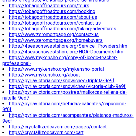
https://tobagooffroadtours.com/tours
https://tobagooffroadtours.com/booking
https://tobagooffroadtours.com/about-us
https://tobagooffroadtours.com/contact-us
https://tobagooffroadtours.com/hiking-adventures
https://www.zeromortgage.org/contact-us
https://www.zeromortgage.org/homebuyers
https://4seasonswestshore.org/Service_Providers.htm
https://4seasonswestshore.org/HOA-Documents.htm
https://www.mykensho.org/copy-of-icedc-teacher-
professional-
https://www.mykensho.org/mykensho-portal
https://www.mykensho.org/about
https://pyrlavictoria.com/sndwiches/tripleta-9e9f
https://pyrlavictoria.com/sndwiches/victoria-club-9e9f
https://pyrlavictoria.com/postres/mallorcas-rellena-de-
nutella-9ed7
https://pyrlavictoria.com/bebidas-calientes/capuccino-
9f0f
https://pyrlavictoria.com/acompaantes/platanos-maduros-
9ecf
https://crystallizedcavern.com/pages/contact
https://crystallizedcavern.com/cart