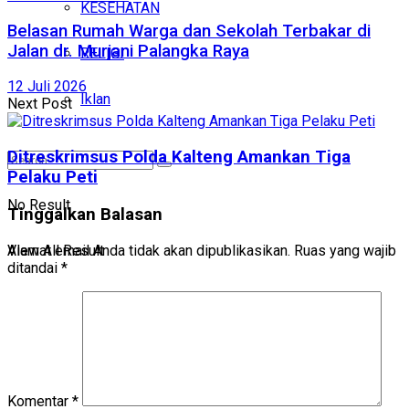
KESEHATAN
Belasan Rumah Warga dan Sekolah Terbakar di
Jalan dr. Murjani Palangka Raya
RELIGI
12 Juli 2026
Iklan
Next Post
Ditreskrimsus Polda Kalteng Amankan Tiga
Pelaku Peti
No Result
Tinggalkan Balasan
Alamat email Anda tidak akan dipublikasikan.
Ruas yang wajib
View All Result
ditandai
*
Komentar
*