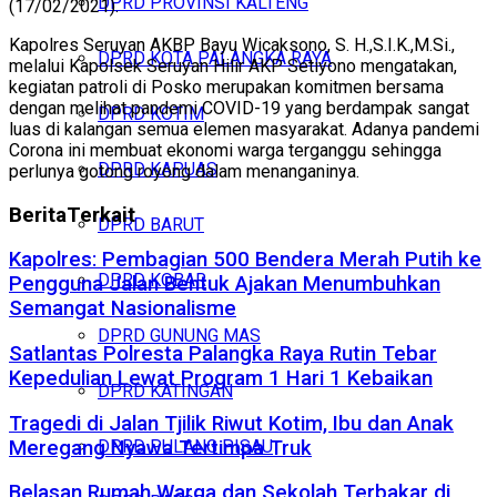
DPRD PROVINSI KALTENG
(17/02/2021).
Kapolres Seruyan AKBP Bayu Wicaksono, S. H.,S.I.K.,M.Si.,
DPRD KOTA PALANGKA RAYA
melalui Kapolsek Seruyan Hilir AKP Setiyono mengatakan,
kegiatan patroli di Posko merupakan komitmen bersama
dengan melihat pandemi COVID-19 yang berdampak sangat
DPRD KOTIM
luas di kalangan semua elemen masyarakat. Adanya pandemi
Corona ini membuat ekonomi warga terganggu sehingga
DPRD KAPUAS
perlunya gotong royong dalam menanganinya.
Berita
Terkait
DPRD BARUT
Kapolres: Pembagian 500 Bendera Merah Putih ke
DPRD KOBAR
Pengguna Jalan Bentuk Ajakan Menumbuhkan
Semangat Nasionalisme
DPRD GUNUNG MAS
Satlantas Polresta Palangka Raya Rutin Tebar
Kepedulian Lewat Program 1 Hari 1 Kebaikan
DPRD KATINGAN
Tragedi di Jalan Tjilik Riwut Kotim, Ibu dan Anak
Meregang Nyawa Tertimpa Truk
DPRD PULANG PISAU
Belasan Rumah Warga dan Sekolah Terbakar di