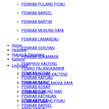
PEMKAB PULANG PISAU
PEMKAB BARSEL
PEMKAB BARTIM
PEMKAB MURUNG RAYA
PEMKAB LAMANDAU
Home
PEMKAB SERUYAN
Headline
Hukum & Peristiwa
PEMKAB SUKAMARA
Kalteng
PEMPROV KALTENG
Legislatif
PEMKO PALANGKARAYA
PEMKAB KOTIM
DPRD PROVINSI KALTENG
PEMKAB KAPUAS
PEMKAB BARUT
DPRD KOTA PALANGKA RAYA
PEMKAB KOBAR
PEMKAB GUNUNG MAS
DPRD KOTIM
PEMKAB KATINGAN
DPRD KAPUAS
PEMKAB PULANG PISAU
PEMKAB BARSEL