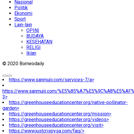
Nasional
Politik
Ekonomi
Sport
Lain-lain
OPINI
BUDAYA
KESEHATAN
RELIGI
Iklan
© 2020 Borneodaily
https://www.sanmujii.com/services-7/a>
https://www.sanmujii.com/%E5%85%A7%E5%9C%A8%E5%A
3>
https://greenhouseeducationcenter.org/native-pollinator-
garden>
https://greenhouseeducationcenter.org/mission>
https://greenhouseeducationcenter.org/videos>
https://greenhouseeducationcenter.org/visit>
https://www.justcrispysa.com/faq/>