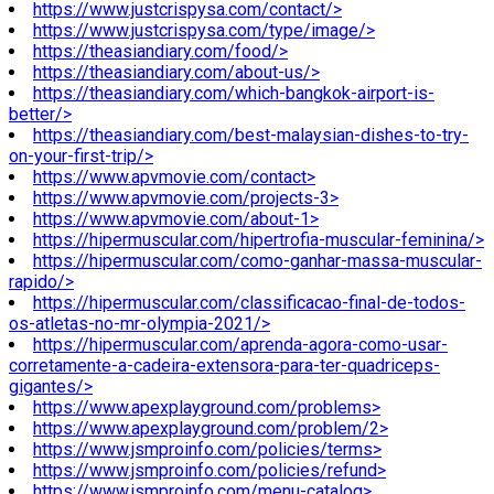
https://www.justcrispysa.com/contact/>
https://www.justcrispysa.com/type/image/>
https://theasiandiary.com/food/>
https://theasiandiary.com/about-us/>
https://theasiandiary.com/which-bangkok-airport-is-
better/>
https://theasiandiary.com/best-malaysian-dishes-to-try-
on-your-first-trip/>
https://www.apvmovie.com/contact>
https://www.apvmovie.com/projects-3>
https://www.apvmovie.com/about-1>
https://hipermuscular.com/hipertrofia-muscular-feminina/>
https://hipermuscular.com/como-ganhar-massa-muscular-
rapido/>
https://hipermuscular.com/classificacao-final-de-todos-
os-atletas-no-mr-olympia-2021/>
https://hipermuscular.com/aprenda-agora-como-usar-
corretamente-a-cadeira-extensora-para-ter-quadriceps-
gigantes/>
https://www.apexplayground.com/problems>
https://www.apexplayground.com/problem/2>
https://www.jsmproinfo.com/policies/terms>
https://www.jsmproinfo.com/policies/refund>
https://www.jsmproinfo.com/menu-catalog>