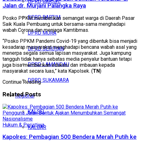
DPRD BARSEL
Jalan dr. Murjani Palangka Raya
DPRD BARTIM
Posko PPKM memberikan semangat warga di Daerah Pasar
Saik Kuala Pembuang untuk bersama-sama menghadapi
wabah Corona dan menjaga Kamtibmas.
DPRD MURA
“Posko PPKM Pandemi Covid-19 yang dibentuk bisa menjadi
kesadaran masyarakat menghadapi bencana wabah asal yang
DPRD SERUYAN
menerpa segala semua lapisan masyarakat. Juga kampung
tangguh tidak hanya sebatas media penyalur bantuan tetapi
DPRD LAMANDAU
juga bisa memberikan edukasi dan imbauan kepada
masyarakat secara luas,” kata Kapolsek. (
TN
)
DPRD SUKAMARA
Continue Reading
Related
Posts
Regional
KALSEL
Hukum & Peristiwa
KALBAR
Kapolres: Pembagian 500 Bendera Merah Putih ke