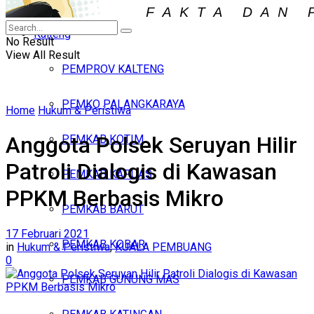
Iklan
Kalteng
Kamis, Agustus 6, 2026
No Result
View All Result
PEMPROV KALTENG
PEMKO PALANGKARAYA
Home
Hukum & Peristiwa
Anggota Polsek Seruyan Hilir
PEMKAB KOTIM
Patroli Dialogis di Kawasan
PEMKAB KAPUAS
PPKM Berbasis Mikro
PEMKAB BARUT
17 Februari 2021
PEMKAB KOBAR
in
Hukum & Peristiwa
,
KUALA PEMBUANG
0
PEMKAB GUNUNG MAS