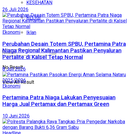
KESEHATAN
26 Juli 2026
RELIGI
Ekonomi
Iklan
Perubahan Desain Totem SPBU, Pertamina Patra
Niaga Regional Kalimantan Pastikan Penyaluran
Pertalite di Kalsel Tetap Normal
No Result
8 Juli 2026
View All Result
Ekonomi
Pertamina Patra Niaga Lakukan Penyesuaian
Harga Jual Pertamax dan Pertamax Green
10 Juni 2026
Headline