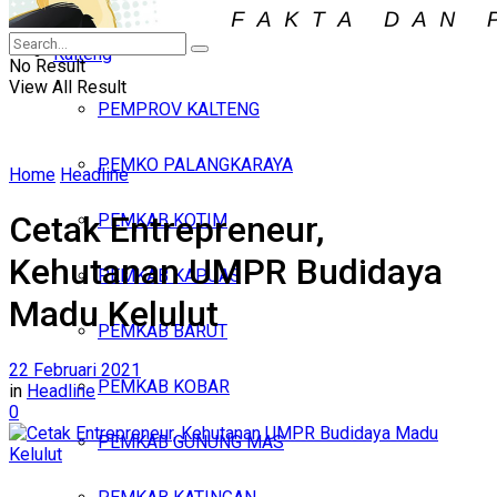
Iklan
Kalteng
Sabtu, Agustus 8, 2026
No Result
View All Result
PEMPROV KALTENG
PEMKO PALANGKARAYA
Home
Headline
Cetak Entrepreneur,
PEMKAB KOTIM
Kehutanan UMPR Budidaya
PEMKAB KAPUAS
Madu Kelulut
PEMKAB BARUT
22 Februari 2021
PEMKAB KOBAR
in
Headline
0
PEMKAB GUNUNG MAS