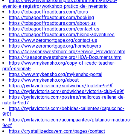
https://www.inventariosimples.com/informa-es-do-
evento-e-registro/workshop-pratico-de-inventario
https://tobagooffroadtours.com/tours
https://tobagooffroadtours.com/booking
https://tobagooffroadtours.com/about-us
https://tobagooffroadtours.com/contact-us
https://tobagooffroadtours.com/hiking-adventures
https://www.zeromortgage.org/contact-us
https://www.zeromortgage.org/homebuyers
https://4seasonswestshore.org/Service_Providers.htm
https://4seasonswestshore.org/HOA-Documents.htm
https://www.mykensho.org/copy-of-icedc-teacher-
professional-
https://www.mykensho.org/mykensho-portal
https://www.mykensho.org/about
https://pyrlavictoria.com/sndwiches/tripleta-9e9f
https://pyrlavictoria.com/sndwiches/victoria-club-9e9f
https://pyrlavictoria.com/postres/mallorcas-rellena-de-
nutella-9ed7
https://pyrlavictoria.com/bebidas-calientes/capuccino-
9f0f
https://pyrlavictoria.com/acompaantes/platanos-maduros-
9ecf
https://crystallizedcavern.com/pages/contact