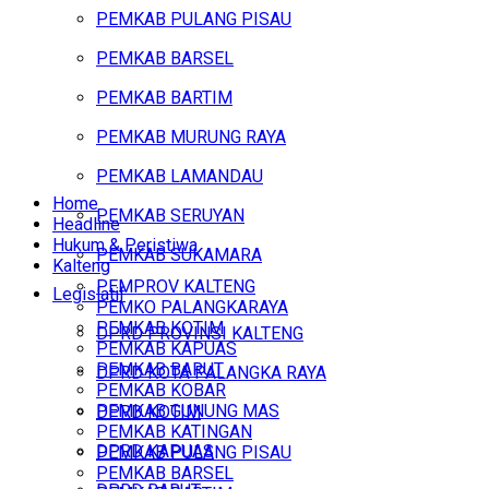
PEMKAB PULANG PISAU
PEMKAB BARSEL
PEMKAB BARTIM
PEMKAB MURUNG RAYA
PEMKAB LAMANDAU
Home
PEMKAB SERUYAN
Headline
Hukum & Peristiwa
PEMKAB SUKAMARA
Kalteng
PEMPROV KALTENG
Legislatif
PEMKO PALANGKARAYA
PEMKAB KOTIM
DPRD PROVINSI KALTENG
PEMKAB KAPUAS
PEMKAB BARUT
DPRD KOTA PALANGKA RAYA
PEMKAB KOBAR
PEMKAB GUNUNG MAS
DPRD KOTIM
PEMKAB KATINGAN
DPRD KAPUAS
PEMKAB PULANG PISAU
PEMKAB BARSEL