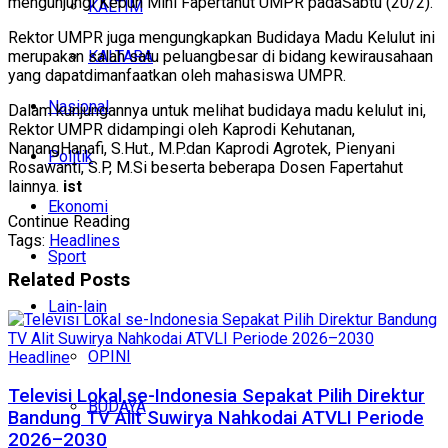
mengunjungi Kebun Mini Fapertahut UMPR padaSabtu (20/2).
KALTIM
Rektor UMPR juga mengungkapkan Budidaya Madu Kelulut ini
KALTARA
merupakan salah satu peluangbesar di bidang kewirausahaan
yang dapatdimanfaatkan oleh mahasiswa UMPR.
Nasional
Dalam kunjungannya untuk melihat budidaya madu kelulut ini,
Rektor UMPR didampingi oleh Kaprodi Kehutanan,
NanangHanafi, S.Hut., M.P.dan Kaprodi Agrotek, Pienyani
Politik
Rosawanti, S.P, M.Si beserta beberapa Dosen Fapertahut
lainnya.
ist
Ekonomi
Continue Reading
Tags:
Headlines
Sport
Related
Posts
Lain-lain
OPINI
Headline
Televisi Lokal se-Indonesia Sepakat Pilih Direktur
BUDAYA
Bandung TV Alit Suwirya Nahkodai ATVLI Periode
2026–2030