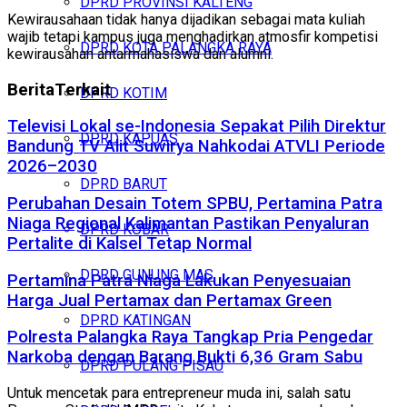
DPRD PROVINSI KALTENG
Kewirausahaan tidak hanya dijadikan sebagai mata kuliah
wajib tetapi kampus juga menghadirkan atmosfir kompetisi
DPRD KOTA PALANGKA RAYA
kewirausahan antarmahasiswa dan alumni.
Berita
Terkait
DPRD KOTIM
Televisi Lokal se-Indonesia Sepakat Pilih Direktur
DPRD KAPUAS
Bandung TV Alit Suwirya Nahkodai ATVLI Periode
2026–2030
DPRD BARUT
Perubahan Desain Totem SPBU, Pertamina Patra
Niaga Regional Kalimantan Pastikan Penyaluran
DPRD KOBAR
Pertalite di Kalsel Tetap Normal
DPRD GUNUNG MAS
Pertamina Patra Niaga Lakukan Penyesuaian
Harga Jual Pertamax dan Pertamax Green
DPRD KATINGAN
Polresta Palangka Raya Tangkap Pria Pengedar
Narkoba dengan Barang Bukti 6,36 Gram Sabu
DPRD PULANG PISAU
Untuk mencetak para entrepreneur muda ini, salah satu