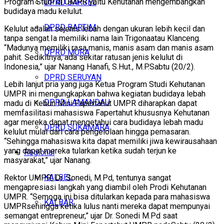
Program Studi di UMPR yaitu Kehutanan mengembangkan
DPRD BARSEL
budidaya madu kelulut.
DPRD BARTIM
Kelulut adalah sejenis lebah dengan ukuran lebih kecil dan
tanpa sengat.Ia memiliki nama lain Trigonaatau Klanceng.
“Madunya memiliki rasa manis, manis asam dan manis asam
DPRD MURA
pahit. Sedikitnya, ada sekitar ratusan jenis kelulut di
Indonesia,” ujar Nanang Hanafi, S.Hut., M.P.Sabtu (20/2).
DPRD SERUYAN
Lebih lanjut pria yang juga Ketua Program Studi Kehutanan
UMPR ini mengungkapkan bahwa kegiatan budidaya lebah
DPRD LAMANDAU
madu di Kebun Mini Fapertahut UMPR diharapkan dapat
memfasilitasi mahasiswa Fapertahut khususnya Kehutanan
agar mereka dapat mengetahui cara budidaya lebah madu
DPRD SUKAMARA
kelulut mulai dari cara pengelolaan hingga pemasaran.
“Sehingga mahasiswa kita dapat memiliki jiwa kewirausahaan
yang dapat mereka tularkan ketika sudah terjun ke
Regional
masyarakat,” ujar Nanang.
KALSEL
Rektor UMPR, Dr. Sonedi, M.Pd, tentunya sangat
mengapresiasi langkah yang diambil oleh Prodi Kehutanan
UMPR. “Semoga ini bisa ditularkan kepada para mahasiswa
KALBAR
UMPRsehingga ketika lulus nanti mereka dapat mempunyai
semangat entrepreneur,” ujar Dr. Sonedi M.Pd saat