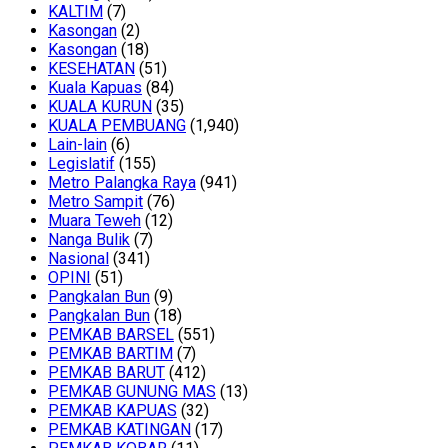
KALTIM
(7)
Kasongan
(2)
Kasongan
(18)
KESEHATAN
(51)
Kuala Kapuas
(84)
KUALA KURUN
(35)
KUALA PEMBUANG
(1,940)
Lain-lain
(6)
Legislatif
(155)
Metro Palangka Raya
(941)
Metro Sampit
(76)
Muara Teweh
(12)
Nanga Bulik
(7)
Nasional
(341)
OPINI
(51)
Pangkalan Bun
(9)
Pangkalan Bun
(18)
PEMKAB BARSEL
(551)
PEMKAB BARTIM
(7)
PEMKAB BARUT
(412)
PEMKAB GUNUNG MAS
(13)
PEMKAB KAPUAS
(32)
PEMKAB KATINGAN
(17)