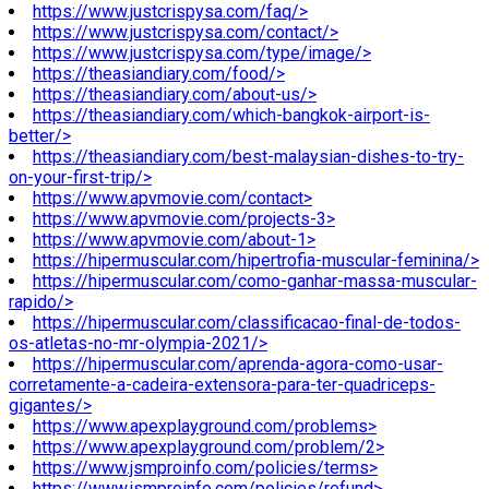
https://www.justcrispysa.com/faq/>
https://www.justcrispysa.com/contact/>
https://www.justcrispysa.com/type/image/>
https://theasiandiary.com/food/>
https://theasiandiary.com/about-us/>
https://theasiandiary.com/which-bangkok-airport-is-
better/>
https://theasiandiary.com/best-malaysian-dishes-to-try-
on-your-first-trip/>
https://www.apvmovie.com/contact>
https://www.apvmovie.com/projects-3>
https://www.apvmovie.com/about-1>
https://hipermuscular.com/hipertrofia-muscular-feminina/>
https://hipermuscular.com/como-ganhar-massa-muscular-
rapido/>
https://hipermuscular.com/classificacao-final-de-todos-
os-atletas-no-mr-olympia-2021/>
https://hipermuscular.com/aprenda-agora-como-usar-
corretamente-a-cadeira-extensora-para-ter-quadriceps-
gigantes/>
https://www.apexplayground.com/problems>
https://www.apexplayground.com/problem/2>
https://www.jsmproinfo.com/policies/terms>
https://www.jsmproinfo.com/policies/refund>