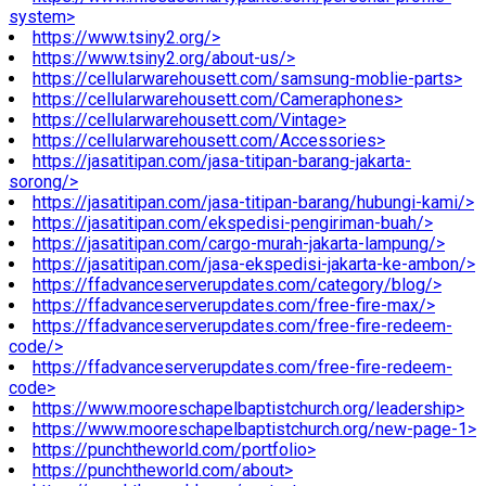
system>
https://www.tsiny2.org/>
https://www.tsiny2.org/about-us/>
https://cellularwarehousett.com/samsung-moblie-parts>
https://cellularwarehousett.com/Cameraphones>
https://cellularwarehousett.com/Vintage>
https://cellularwarehousett.com/Accessories>
https://jasatitipan.com/jasa-titipan-barang-jakarta-
sorong/>
https://jasatitipan.com/jasa-titipan-barang/hubungi-kami/>
https://jasatitipan.com/ekspedisi-pengiriman-buah/>
https://jasatitipan.com/cargo-murah-jakarta-lampung/>
https://jasatitipan.com/jasa-ekspedisi-jakarta-ke-ambon/>
https://ffadvanceserverupdates.com/category/blog/>
https://ffadvanceserverupdates.com/free-fire-max/>
https://ffadvanceserverupdates.com/free-fire-redeem-
code/>
https://ffadvanceserverupdates.com/free-fire-redeem-
code>
https://www.mooreschapelbaptistchurch.org/leadership>
https://www.mooreschapelbaptistchurch.org/new-page-1>
https://punchtheworld.com/portfolio>
https://punchtheworld.com/about>