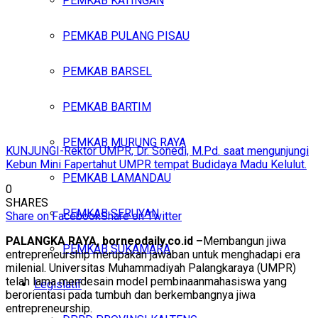
PEMKAB KATINGAN
PEMKAB PULANG PISAU
PEMKAB BARSEL
PEMKAB BARTIM
PEMKAB MURUNG RAYA
KUNJUNGI-Rektor UMPR, Dr. Sonedi, M.Pd. saat mengunjungi
Kebun Mini Fapertahut UMPR tempat Budidaya Madu Kelulut.
PEMKAB LAMANDAU
0
SHARES
PEMKAB SERUYAN
Share on Facebook
Share on Twitter
PALANGKA RAYA, borneodaily.co.id –
Membangun jiwa
PEMKAB SUKAMARA
entrepreneurship merupakan jawaban untuk menghadapi era
milenial. Universitas Muhammadiyah Palangkaraya (UMPR)
telah lama mendesain model pembinaanmahasiswa yang
Legislatif
berorientasi pada tumbuh dan berkembangnya jiwa
entrepreneurship.