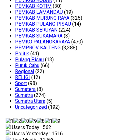
PEMKAB KOBAR
(11)
PEMKAB KOTIM
(30)
PEMKAB LAMANDAU
(19)
PEMKAB MURUNG RAYA
(325)
PEMKAB PULANG PISAU
(14)
PEMKAB SERUYAN
(224)
PEMKAB SUKAMARA
(3)
PEMKO PALANGKARAYA
(470)
PEMPROV KALTENG
(3,388)
Politik
(41)
Pulang Pisau
(13)
Puruk Cahu
(66)
Regional
(22)
RELIGI
(12)
Sport
(98)
Sumatera
(8)
Sumatra
(274)
Sumatra Utara
(5)
Uncategorized
(192)
Users Today : 562
Users Yesterday : 1516
This Month : 21763