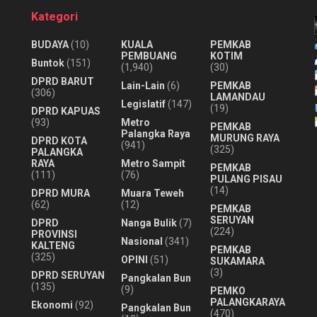
Kategori
BUDAYA
(10)
KUALA
PEMKAB
PEMBUANG
KOTIM
Buntok
(151)
(1,940)
(30)
DPRD BARUT
Lain-Lain
(6)
PEMKAB
(306)
LAMANDAU
Legislatif
(147)
(19)
DPRD KAPUAS
(93)
Metro
PEMKAB
Palangka Raya
MURUNG RAYA
DPRD KOTA
(941)
(325)
PALANGKA
RAYA
Metro Sampit
PEMKAB
(111)
(76)
PULANG PISAU
(14)
DPRD MURA
Muara Teweh
(62)
(12)
PEMKAB
SERUYAN
DPRD
Nanga Bulik
(7)
(224)
PROVINSI
Nasional
(341)
KALTENG
PEMKAB
(325)
OPINI
(51)
SUKAMARA
(3)
DPRD SERUYAN
Pangkalan Bun
(135)
(9)
PEMKO
PALANGKARAYA
Ekonomi
(92)
Pangkalan Bun
(470)