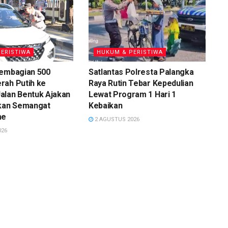
ERISTIWA
HUKUM & PERISTIWA
Pembagian 500
Satlantas Polresta Palangka
rah Putih ke
Raya Rutin Tebar Kepedulian
alan Bentuk Ajakan
Lewat Program 1 Hari 1
an Semangat
Kebaikan
me
2 AGUSTUS 2026
026