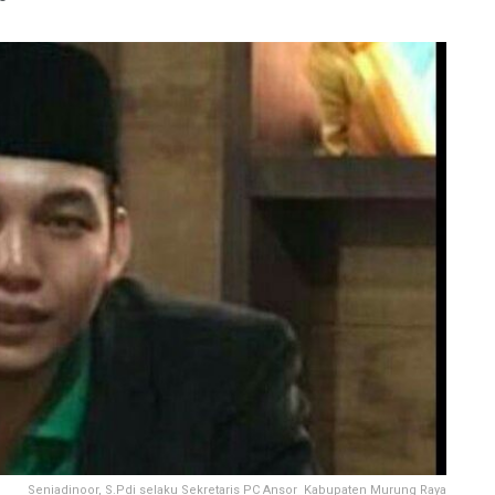
Seniadinoor, S.Pdi selaku Sekretaris PC Ansor Kabupaten Murung Raya