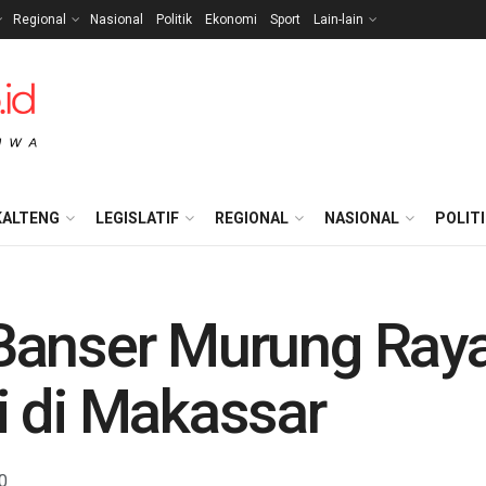
Regional
Nasional
Politik
Ekonomi
Sport
Lain-lain
KALTENG
LEGISLATIF
REGIONAL
NASIONAL
POLIT
Banser Murung Ray
i di Makassar
0