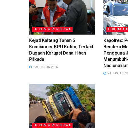
HUKUM & PERISTIWA
HUKUM & P
Kejati Kalteng Tahan 5
Kapolres: 
Komisioner KPU Kotim, Terkait
Bendera Me
Dugaan Korupsi Dana Hibah
Pengguna J
Pilkada
Menumbuhk
Nasionalis
6 AGUSTUS 2026
5 AGUSTUS 2
HUKUM & PERISTIWA