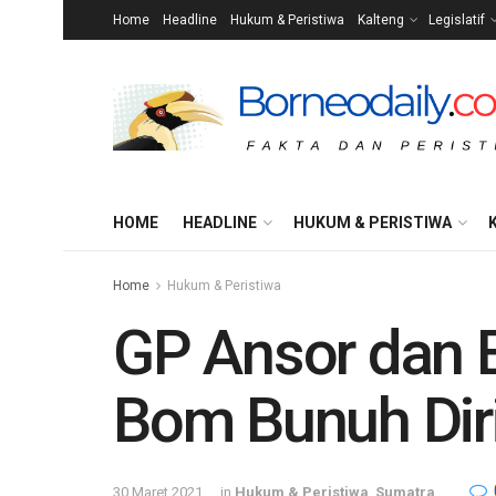
Home
Headline
Hukum & Peristiwa
Kalteng
Legislatif
HOME
HEADLINE
HUKUM & PERISTIWA
Home
Hukum & Peristiwa
GP Ansor dan 
Bom Bunuh Dir
30 Maret 2021
in
Hukum & Peristiwa
,
Sumatra