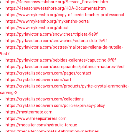
https://4seasonswestshore.org/Service_Providers.htm
https://4seasonswestshore.org/HOA-Documents.htm
https://www.mykensho.org/copy-of-icedc-teacher-professional-
https://www.mykensho.org/mykensho-portal
https://www.mykensho.org/about
https://pyrlavictoria.com/sndwiches/tripleta-9e9f
https://pyrlavictoria.com/sndwiches/victoria-club-9e9f
https://pyrlavictoria.com/postres/mallorcas-rellena-de-nutella-
9ed7
https://pyrlavictoria.com/bebidas-calientes/capuccino-9f0f
https://pyrlavictoria.com/acompaantes/platanos-maduros-9ecf
https://crystallizedcavern.com/pages/contact
https://crystallizedcavern.com/cart
https://crystallizedcavern.com/products/pyrite-crystal-ammonite-
carving-2
https://crystallizedcavern.com/collections
https://crystallizedcavern.com/policies/privacy-policy
https://mysteamate.com
https://www.shreejicaterers.com
https://mecalter.com/hydraulic-torque
https://mecalter.com/metal-fabrication-machines