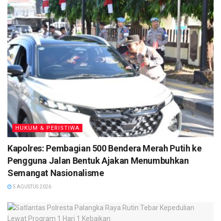
anggota dapat hadir melaksanakan apel PLB kali ini. Selain
itu juga mengingatkan kepada seluruh anggota penjagaan
agar mendatangi TKP agar bersamaan dengan Piket fungsi
jangan sendiri-sendiri, waspada dan saling menjaga personil
dalam menangani masalah di TKP. Personil Polres Seruyan
harus tanggap dan iklas bila ada personil meminta bantuan
bila terjadi masalah perkelahian antar kampung atau
antarmasa pendukung agar segera datang ke TKP harus
cepat. (
TN
)
HUKUM & PERISTIWA
Kapolres: Pembagian 500 Bendera Merah Putih ke
Pengguna Jalan Bentuk Ajakan Menumbuhkan
Semangat Nasionalisme
5 AGUSTUS 2026