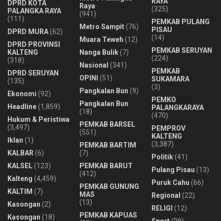
RAYA
DPRD KOTA
Raya
(325)
PALANGKA RAYA
(941)
(111)
PEMKAB PULANG
Metro Sampit
(76)
PISAU
DPRD MURA
(62)
(14)
Muara Teweh
(12)
DPRD PROVINSI
PEMKAB SERUYAN
KALTENG
Nanga Bulik
(7)
(224)
(318)
Nasional
(341)
PEMKAB
DPRD SERUYAN
OPINI
(51)
SUKAMARA
(135)
(3)
Pangkalan Bun
(9)
Ekonomi
(92)
PEMKO
Pangkalan Bun
Headline
(1,859)
PALANGKARAYA
(18)
(470)
Hukum & Peristiwa
PEMKAB BARSEL
(3,497)
PEMPROV
(551)
KALTENG
Iklan
(1)
(3,387)
PEMKAB BARTIM
KALBAR
(6)
(7)
Politik
(41)
KALSEL
(123)
PEMKAB BARUT
Pulang Pisau
(13)
(412)
Kalteng
(4,459)
Puruk Cahu
(66)
PEMKAB GUNUNG
KALTIM
(7)
MAS
Regional
(22)
(13)
Kasongan
(2)
RELIGI
(12)
PEMKAB KAPUAS
Kasongan
(18)
Sport
(98)