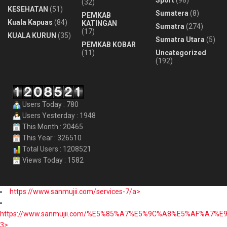
(32)
KESEHATAN
(51)
Sumatera
(8)
PEMKAB
Kuala Kapuas
(84)
KATINGAN
Sumatra
(274)
(17)
KUALA KURUN
(35)
Sumatra Utara
(5)
PEMKAB KOBAR
(11)
Uncategorized
(192)
Users Today : 780
Users Yesterday : 1948
This Month : 20465
This Year : 326510
Total Users : 1208521
Views Today : 1582
https://www.sanmujii.com/services-7/a>
https://www.sanmujii.com/%E5%85%A7%E5%9C%A8%E5%AF%A7%
3>