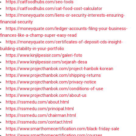
https://catfoodhubs.com/seo-tools
https://catfoodhubs.com/cat-food-cost-calculator
https://moneyquate.com/liens-or-security-interests-ensuring-
financial-security
https://moneyquate.com/ledger-accounts-filing-your-business-
finances-like-a-champ-super-easy-read
https://moneyquate.com/certificates-of-deposit-cds-insight-
building-stability-in-your-portfolio
https://www.kinjilpesisir.com/galeri-foto
https://www.kinjilpesisir.com/sejarah-desa
https://www.projecthanbok.com/project-hanbok-korean
https://www.projecthanbok.com/shipping-returns
https://www.projecthanbok.com/privacy-notice
https://www.projecthanbok.com/conditions-of-use
https://www.projecthanbok.com/about-us
https://rssmedu.com/about.html
https://rssmedu.com/principal.html
https://rssmedu.com/chairman.html
https://rssmedu.com/contact.html
https://www.smarthomecertification.com/black-friday-sale
https://www.smarthomecertification.com/courses