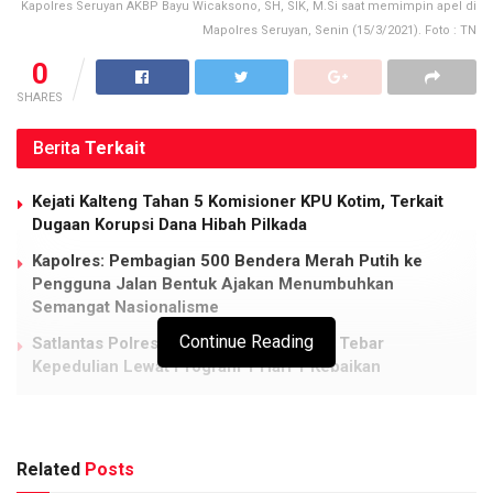
Kapolres Seruyan AKBP Bayu Wicaksono, SH, SIK, M.Si saat memimpin apel di
Mapolres Seruyan, Senin (15/3/2021). Foto : TN
0
SHARES
Berita
Terkait
Kejati Kalteng Tahan 5 Komisioner KPU Kotim, Terkait
Dugaan Korupsi Dana Hibah Pilkada
Kapolres: Pembagian 500 Bendera Merah Putih ke
Pengguna Jalan Bentuk Ajakan Menumbuhkan
Semangat Nasionalisme
Continue Reading
Satlantas Polresta Palangka Raya Rutin Tebar
Kepedulian Lewat Program 1 Hari 1 Kebaikan
Tragedi di Jalan Tjilik Riwut Kotim, Ibu dan Anak
Meregang Nyawa Tertimpa Truk
Related
Posts
KUALA PEMBUANG, Borneodaily.co.id
– Kepala