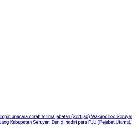
mpin upacara serah terima jabatan (Sertijab) Wakapolres Seruyan
g Kabupaten Seruyan. Dan di hadiri para PJU (Pejabat Utama), 