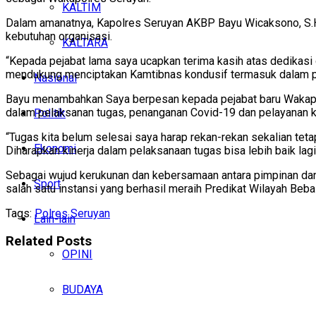
KALTIM
Dalam amanatnya, Kapolres Seruyan AKBP Bayu Wicaksono, S.H.,S
kebutuhan organisasi.
KALTARA
“Kepada pejabat lama saya ucapkan terima kasih atas dedikasi 
mendukung menciptakan Kamtibnas kondusif termasuk dalam pe
Nasional
Bayu menambahkan Saya berpesan kepada pejabat baru Wakapolre
dalam pelaksanan tugas, penanganan Covid-19 dan pelayanan 
Politik
“Tugas kita belum selesai saya harap rekan-rekan sekalian tet
Ekonomi
Diharapkan kinerja dalam pelaksanaan tugas bisa lebih baik lagi,
Sebagai wujud kerukunan dan kebersamaan antara pimpinan dan
Sport
salah satu instansi yang berhasil meraih Predikat Wilayah Be
Tags:
Polres Seruyan
Lain-lain
Related
Posts
OPINI
BUDAYA