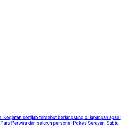
. Kegiatan sertijab tersebut berlangsung di lapangan apael
Para Perwira dan seluruh personel Polres Seruyan, Sabtu