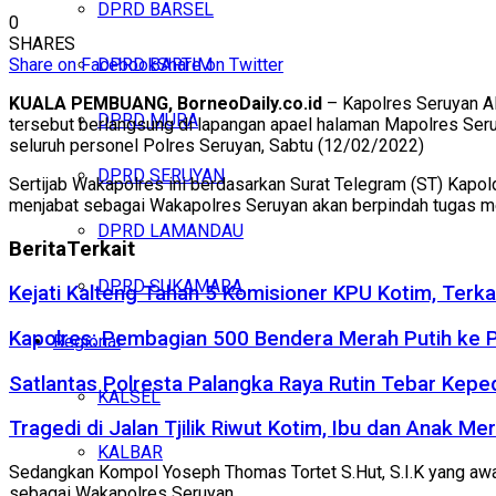
DPRD BARSEL
0
SHARES
Share on Facebook
Share on Twitter
DPRD BARTIM
KUALA PEMBUANG, BorneoDaily.co.id
– Kapolres Seruyan AK
DPRD MURA
tersebut berlangsung di lapangan apael halaman Mapolres Seru
seluruh personel Polres Seruyan, Sabtu (12/02/2022)
DPRD SERUYAN
Sertijab Wakapolres ini berdasarkan Surat Telegram (ST) Kapo
menjabat sebagai Wakapolres Seruyan akan berpindah tugas me
DPRD LAMANDAU
Berita
Terkait
DPRD SUKAMARA
Kejati Kalteng Tahan 5 Komisioner KPU Kotim, Terka
Kapolres: Pembagian 500 Bendera Merah Putih ke
Regional
Satlantas Polresta Palangka Raya Rutin Tebar Kepe
KALSEL
Tragedi di Jalan Tjilik Riwut Kotim, Ibu dan Anak 
KALBAR
Sedangkan Kompol Yoseph Thomas Tortet S.Hut, S.I.K yang awal
sebagai Wakapolres Seruyan.