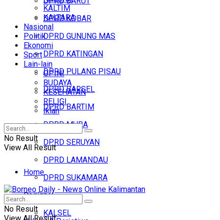
DPRD BARUT
KALTIM
KALTARA
DPRD KOBAR
Nasional
Politik
DPRD GUNUNG MAS
Ekonomi
DPRD KATINGAN
Sport
Lain-lain
DPRD PULANG PISAU
OPINI
BUDAYA
DPRD BARSEL
KESEHATAN
RELIGI
DPRD BARTIM
Iklan
DPRD MURA
No Result
DPRD SERUYAN
View All Result
DPRD LAMANDAU
Home
DPRD SUKAMARA
Regional
Headline
No Result
KALSEL
View All Result