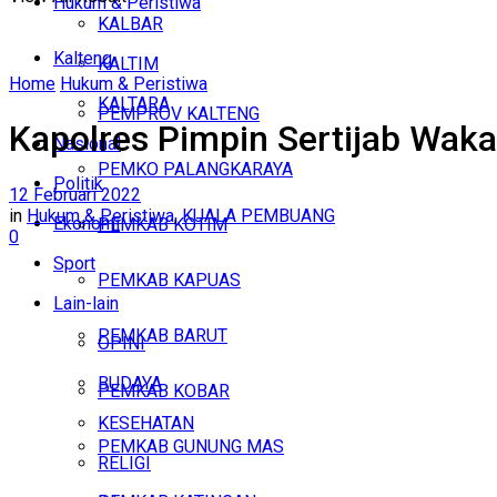
Hukum & Peristiwa
KALBAR
Kalteng
KALTIM
Home
Hukum & Peristiwa
KALTARA
PEMPROV KALTENG
Kapolres Pimpin Sertijab Wak
Nasional
PEMKO PALANGKARAYA
Politik
12 Februari 2022
in
Hukum & Peristiwa
,
KUALA PEMBUANG
Ekonomi
PEMKAB KOTIM
0
Sport
PEMKAB KAPUAS
Lain-lain
PEMKAB BARUT
OPINI
BUDAYA
PEMKAB KOBAR
KESEHATAN
PEMKAB GUNUNG MAS
RELIGI