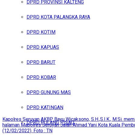
DPRD PROVINSI KALTENG
DPRD KOTA PALANGKA RAYA
DPRD KOTIM
DPRD KAPUAS
DPRD BARUT
DPRD KOBAR
DPRD GUNUNG MAS
DPRD KATINGAN
Kapolres Seruyan AKBP Bayu Wicaksono, S.H.,S.I.K., M.Si. memi
DPRD PULANG PISAU
halaman Mapolres Seruyan Jalan Ahmad Yani Kota Kuala Pembuan
(12/02/2022). Foto : TN