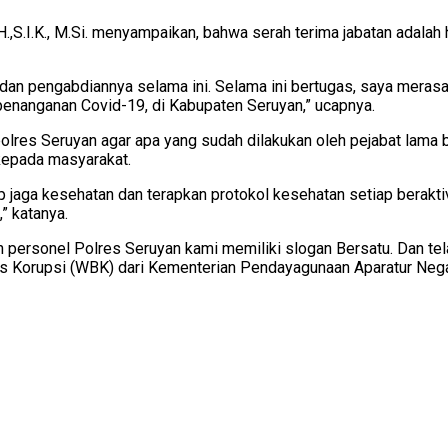
.I.K., M.Si. menyampaikan, bahwa serah terima jabatan adalah h
dan pengabdiannya selama ini. Selama ini bertugas, saya merasak
nanganan Covid-19, di Kabupaten Seruyan,” ucapnya.
s Seruyan agar apa yang sudah dilakukan oleh pejabat lama bisa
kepada masyarakat.
ap jaga kesehatan dan terapkan protokol kesehatan setiap berak
” katanya.
 personel Polres Seruyan kami memiliki slogan Bersatu. Dan te
bas Korupsi (WBK) dari Kementerian Pendayagunaan Aparatur Neg