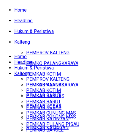
Home
Headline
Hukum & Peristiwa
Kalteng
PEMPROV KALTENG
Home
Headline
PEMKO PALANGKARAYA
Hukum & Peristiwa
Kalteng
PEMKAB KOTIM
PEMPROV KALTENG
PEMKAB KAPUAS
PEMKO PALANGKARAYA
PEMKAB KOTIM
PEMKAB BARUT
PEMKAB KAPUAS
PEMKAB BARUT
PEMKAB KOBAR
PEMKAB KOBAR
PEMKAB GUNUNG MAS
PEMKAB GUNUNG MAS
PEMKAB KATINGAN
PEMKAB PULANG PISAU
PEMKAB KATINGAN
PEMKAB BARSEL