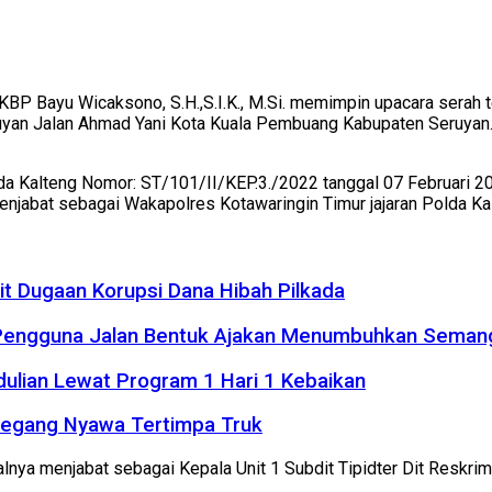
BP Bayu Wicaksono, S.H.,S.I.K., M.Si. memimpin upacara serah te
yan Jalan Ahmad Yani Kota Kuala Pembuang Kabupaten Seruyan. D
lda Kalteng Nomor: ST/101/II/KEP.3./2022 tanggal 07 Februari 2
njabat sebagai Wakapolres Kotawaringin Timur jajaran Polda Ka
it Dugaan Korupsi Dana Hibah Pilkada
 Pengguna Jalan Bentuk Ajakan Menumbuhkan Seman
dulian Lewat Program 1 Hari 1 Kebaikan
Meregang Nyawa Tertimpa Truk
nya menjabat sebagai Kepala Unit 1 Subdit Tipidter Dit Reskri