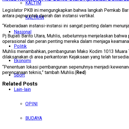
KALTIM
Legislator PKB ini mengungkapkan bahwa langkah Pemkab Barit
antara pemerintah daerah dan instansi vertikal.
KALTARA
“Keberadaan instansi-instansi ini sangat penting dalam menunj
Nasional
Pj Bupati Barito Utara, Muhlis, sebelumnya menjelaskan bahwa 
operasional dan peran penting mereka dalam menjaga keamana
Politik
Muhlis menambahkan, pembangunan Mako Kodim 1013 Muara Tew
dilaksanakan di area perkantoran Kejaksaan yang telah tersedia
Ekonomi
“Penentuan lokasi pembangunan sepenuhnya menjadi kewenangan 
perencanaan teknis,” tambah Muhlis.(
Red
)
Sport
Related
Posts
Lain-lain
OPINI
BUDAYA