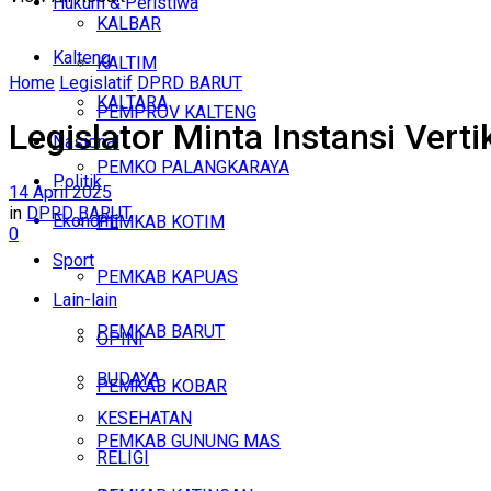
Hukum & Peristiwa
KALBAR
Kalteng
KALTIM
Home
Legislatif
DPRD BARUT
KALTARA
PEMPROV KALTENG
Legislator Minta Instansi Ve
Nasional
PEMKO PALANGKARAYA
Politik
14 April 2025
in
DPRD BARUT
Ekonomi
PEMKAB KOTIM
0
Sport
PEMKAB KAPUAS
Lain-lain
PEMKAB BARUT
OPINI
BUDAYA
PEMKAB KOBAR
KESEHATAN
PEMKAB GUNUNG MAS
RELIGI