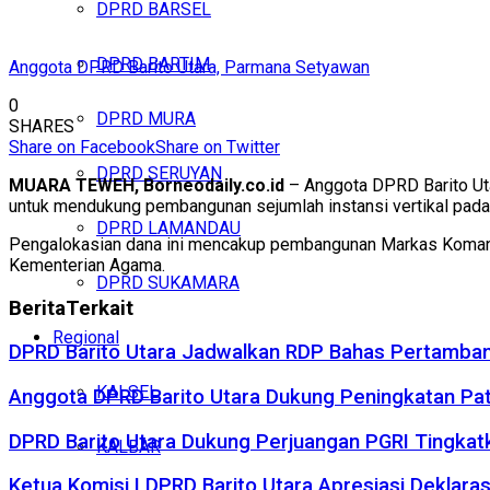
DPRD BARSEL
DPRD BARTIM
Anggota DPRD Barito Utara, Parmana Setyawan
0
DPRD MURA
SHARES
Share on Facebook
Share on Twitter
DPRD SERUYAN
MUARA TEWEH, Borneodaily.co.id
– Anggota DPRD Barito Uta
untuk mendukung pembangunan sejumlah instansi vertikal pada
DPRD LAMANDAU
Pengalokasian dana ini mencakup pembangunan Markas Komando 
Kementerian Agama.
DPRD SUKAMARA
Berita
Terkait
Regional
DPRD Barito Utara Jadwalkan RDP Bahas Pertamban
KALSEL
Anggota DPRD Barito Utara Dukung Peningkatan Pa
DPRD Barito Utara Dukung Perjuangan PGRI Tingkat
KALBAR
Ketua Komisi I DPRD Barito Utara Apresiasi Dekla