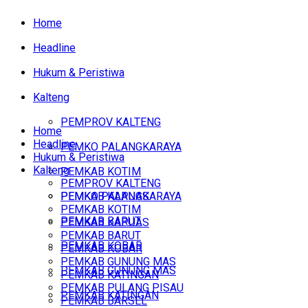
Home
Headline
Hukum & Peristiwa
Kalteng
PEMPROV KALTENG
Home
Headline
PEMKO PALANGKARAYA
Hukum & Peristiwa
Kalteng
PEMKAB KOTIM
PEMPROV KALTENG
PEMKAB KAPUAS
PEMKO PALANGKARAYA
PEMKAB KOTIM
PEMKAB BARUT
PEMKAB KAPUAS
PEMKAB BARUT
PEMKAB KOBAR
PEMKAB KOBAR
PEMKAB GUNUNG MAS
PEMKAB GUNUNG MAS
PEMKAB KATINGAN
PEMKAB PULANG PISAU
PEMKAB KATINGAN
PEMKAB BARSEL