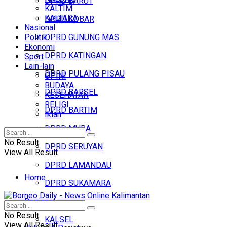
DPRD BARUT
KALTIM
KALTARA
DPRD KOBAR
Nasional
Politik
DPRD GUNUNG MAS
Ekonomi
DPRD KATINGAN
Sport
Lain-lain
DPRD PULANG PISAU
OPINI
BUDAYA
DPRD BARSEL
KESEHATAN
RELIGI
DPRD BARTIM
Iklan
DPRD MURA
No Result
DPRD SERUYAN
View All Result
DPRD LAMANDAU
Home
DPRD SUKAMARA
Regional
Headline
No Result
KALSEL
View All Result