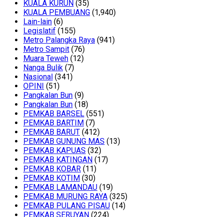
KUALA KURUN
(35)
KUALA PEMBUANG
(1,940)
Lain-lain
(6)
Legislatif
(155)
Metro Palangka Raya
(941)
Metro Sampit
(76)
Muara Teweh
(12)
Nanga Bulik
(7)
Nasional
(341)
OPINI
(51)
Pangkalan Bun
(9)
Pangkalan Bun
(18)
PEMKAB BARSEL
(551)
PEMKAB BARTIM
(7)
PEMKAB BARUT
(412)
PEMKAB GUNUNG MAS
(13)
PEMKAB KAPUAS
(32)
PEMKAB KATINGAN
(17)
PEMKAB KOBAR
(11)
PEMKAB KOTIM
(30)
PEMKAB LAMANDAU
(19)
PEMKAB MURUNG RAYA
(325)
PEMKAB PULANG PISAU
(14)
PEMKAB SERUYAN
(224)