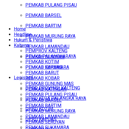
PEMKAB PULANG PISAU
PEMKAB BARSEL
PEMKAB BARTIM
Home
Headline
PEMKAB MURUNG RAYA
Hukum & Peristiwa
Kalteng
PEMKAB LAMANDAU
PEMPROV KALTENG
PEMKO PALANGKARAYA
PEMKAB SERUYAN
PEMKAB KOTIM
PEMKAB SUKAMARA
PEMKAB KAPUAS
PEMKAB BARUT
Legislatif
PEMKAB KOBAR
PEMKAB GUNUNG MAS
DPRD PROVINSI KALTENG
PEMKAB KATINGAN
PEMKAB PULANG PISAU
DPRD KOTA PALANGKA RAYA
PEMKAB BARSEL
PEMKAB BARTIM
DPRD KOTIM
PEMKAB MURUNG RAYA
PEMKAB LAMANDAU
DPRD KAPUAS
PEMKAB SERUYAN
PEMKAB SUKAMARA