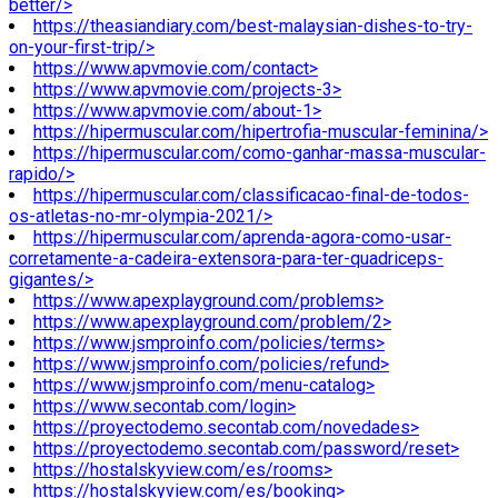
better/>
https://theasiandiary.com/best-malaysian-dishes-to-try-
on-your-first-trip/>
https://www.apvmovie.com/contact>
https://www.apvmovie.com/projects-3>
https://www.apvmovie.com/about-1>
https://hipermuscular.com/hipertrofia-muscular-feminina/>
https://hipermuscular.com/como-ganhar-massa-muscular-
rapido/>
https://hipermuscular.com/classificacao-final-de-todos-
os-atletas-no-mr-olympia-2021/>
https://hipermuscular.com/aprenda-agora-como-usar-
corretamente-a-cadeira-extensora-para-ter-quadriceps-
gigantes/>
https://www.apexplayground.com/problems>
https://www.apexplayground.com/problem/2>
https://www.jsmproinfo.com/policies/terms>
https://www.jsmproinfo.com/policies/refund>
https://www.jsmproinfo.com/menu-catalog>
https://www.secontab.com/login>
https://proyectodemo.secontab.com/novedades>
https://proyectodemo.secontab.com/password/reset>
https://hostalskyview.com/es/rooms>
https://hostalskyview.com/es/booking>