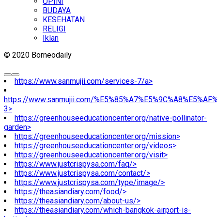
OPINI
BUDAYA
KESEHATAN
RELIGI
Iklan
© 2020 Borneodaily
https://www.sanmujii.com/services-7/a>
https://www.sanmujii.com/%E5%85%A7%E5%9C%A8%E5%A
3>
https://greenhouseeducationcenter.org/native-pollinator-
garden>
https://greenhouseeducationcenter.org/mission>
https://greenhouseeducationcenter.org/videos>
https://greenhouseeducationcenter.org/visit>
https://www.justcrispysa.com/faq/>
https://www.justcrispysa.com/contact/>
https://www.justcrispysa.com/type/image/>
https://theasiandiary.com/food/>
https://theasiandiary.com/about-us/>
https://theasiandiary.com/which-bangkok-airport-is-