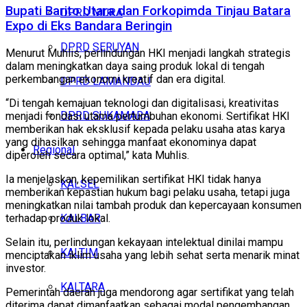
Bupati Barito Utara dan Forkopimda Tinjau Batara
DPRD MURA
Expo di Eks Bandara Beringin
DPRD SERUYAN
Menurut Muhlis, perlindungan HKI menjadi langkah strategis
dalam meningkatkan daya saing produk lokal di tengah
perkembangan ekonomi kreatif dan era digital.
DPRD LAMANDAU
“Di tengah kemajuan teknologi dan digitalisasi, kreativitas
DPRD SUKAMARA
menjadi fondasi utama pertumbuhan ekonomi. Sertifikat HKI
memberikan hak eksklusif kepada pelaku usaha atas karya
yang dihasilkan sehingga manfaat ekonominya dapat
Regional
diperoleh secara optimal,” kata Muhlis.
Ia menjelaskan, kepemilikan sertifikat HKI tidak hanya
KALSEL
memberikan kepastian hukum bagi pelaku usaha, tetapi juga
meningkatkan nilai tambah produk dan kepercayaan konsumen
KALBAR
terhadap produk lokal.
Selain itu, perlindungan kekayaan intelektual dinilai mampu
KALTIM
menciptakan iklim usaha yang lebih sehat serta menarik minat
investor.
KALTARA
Pemerintah daerah juga mendorong agar sertifikat yang telah
diterima dapat dimanfaatkan sebagai modal pengembangan