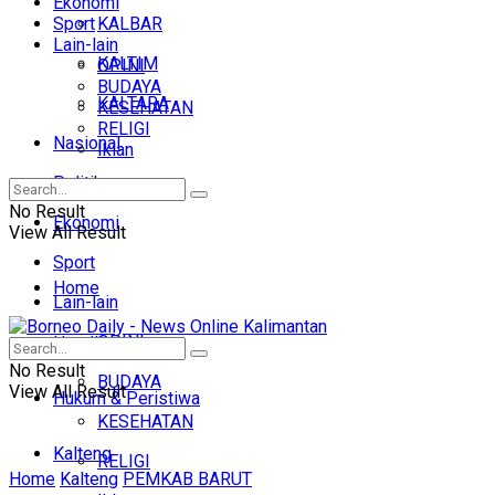
Ekonomi
Sport
KALBAR
Lain-lain
KALTIM
OPINI
BUDAYA
KALTARA
KESEHATAN
RELIGI
Nasional
Iklan
Politik
No Result
Ekonomi
View All Result
Sport
Home
Lain-lain
OPINI
Headline
No Result
BUDAYA
View All Result
Hukum & Peristiwa
KESEHATAN
Kalteng
RELIGI
Home
Kalteng
PEMKAB BARUT