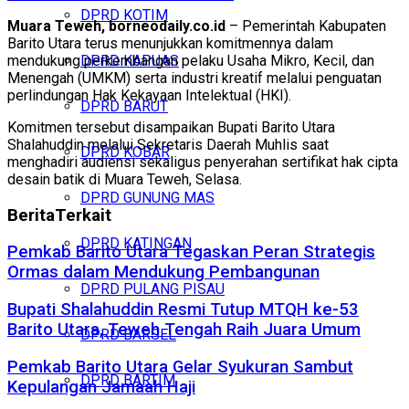
DPRD KOTIM
Muara Teweh, borneodaily.co.id
– Pemerintah Kabupaten
Barito Utara terus menunjukkan komitmennya dalam
mendukung perkembangan pelaku Usaha Mikro, Kecil, dan
DPRD KAPUAS
Menengah (UMKM) serta industri kreatif melalui penguatan
perlindungan Hak Kekayaan Intelektual (HKI).
DPRD BARUT
Komitmen tersebut disampaikan Bupati Barito Utara
Shalahuddin melalui Sekretaris Daerah Muhlis saat
DPRD KOBAR
menghadiri audiensi sekaligus penyerahan sertifikat hak cipta
desain batik di Muara Teweh, Selasa.
DPRD GUNUNG MAS
Berita
Terkait
DPRD KATINGAN
Pemkab Barito Utara Tegaskan Peran Strategis
Ormas dalam Mendukung Pembangunan
DPRD PULANG PISAU
Bupati Shalahuddin Resmi Tutup MTQH ke-53
Barito Utara, Teweh Tengah Raih Juara Umum
DPRD BARSEL
Pemkab Barito Utara Gelar Syukuran Sambut
DPRD BARTIM
Kepulangan Jamaah Haji