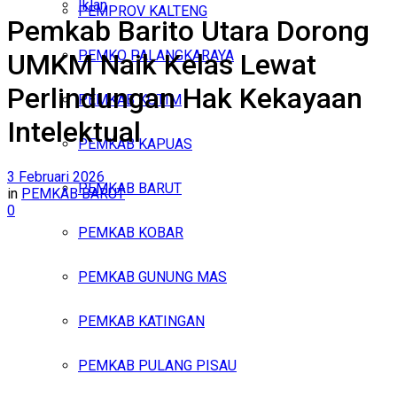
Iklan
PEMPROV KALTENG
Pemkab Barito Utara Dorong
Sabtu, Agustus 8, 2026
PEMKO PALANGKARAYA
UMKM Naik Kelas Lewat
Perlindungan Hak Kekayaan
PEMKAB KOTIM
Intelektual
PEMKAB KAPUAS
3 Februari 2026
PEMKAB BARUT
in
PEMKAB BARUT
0
PEMKAB KOBAR
PEMKAB GUNUNG MAS
PEMKAB KATINGAN
PEMKAB PULANG PISAU