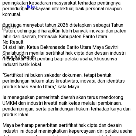
peningkatan kesadaran masyarakat terhadap pentingnya
Iklan
perlindungan kekayaan intelektual, baik personal maupun
komunal.
Budi juga menyebut tahun 2026 ditetapkan sebagai Tahun
Paten, sehingga diharapkan lebih banyak inovasi dan paten
lahir dari daerah, termasuk Kabupaten Barito Utara.
No Result
Di sisi lain, Ketua Dekranasda Barito Utara Maya Savitri
Shalahuddin menilai sertifikat hak cipta dan desain industri
View All Result
merupakan aset penting bagi pelaku usaha, khususnya
industri batik lokal.
“Sertifikat ini bukan sekadar dokumen, tetapi bentuk
perlindungan hukum atas kreativitas, inovasi, dan identitas
produk khas Barito Utara,” kata Maya.
Ia menegaskan pemerintah daerah akan terus mendorong
UMKM dan industri kreatif naik kelas melalui pembinaan,
pendampingan, serta perlindungan hukum terhadap karya dan
produk lokal.
Maya berharap penerbitan sertifikat hak cipta dan desain
industri ini dapat meningkatkan kepercayaan diri pelaku usaha