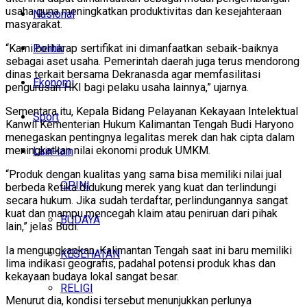
usaha guna meningkatkan produktivitas dan kesejahteraan
Nasional
masyarakat.
Politik
“Kami berharap sertifikat ini dimanfaatkan sebaik-baiknya
sebagai aset usaha. Pemerintah daerah juga terus mendorong
dinas terkait bersama Dekranasda agar memfasilitasi
Ekonomi
pengurusan HKI bagi pelaku usaha lainnya,” ujarnya.
Sementara itu, Kepala Bidang Pelayanan Kekayaan Intelektual
Sport
Kanwil Kementerian Hukum Kalimantan Tengah Budi Haryono
menegaskan pentingnya legalitas merek dan hak cipta dalam
meningkatkan nilai ekonomi produk UMKM.
Lain-lain
“Produk dengan kualitas yang sama bisa memiliki nilai jual
OPINI
berbeda ketika didukung merek yang kuat dan terlindungi
secara hukum. Jika sudah terdaftar, perlindungannya sangat
kuat dan mampu mencegah klaim atau peniruan dari pihak
BUDAYA
lain,” jelas Budi.
Ia mengungkapkan, Kalimantan Tengah saat ini baru memiliki
KESEHATAN
lima indikasi geografis, padahal potensi produk khas dan
kekayaan budaya lokal sangat besar.
RELIGI
Menurut dia, kondisi tersebut menunjukkan perlunya