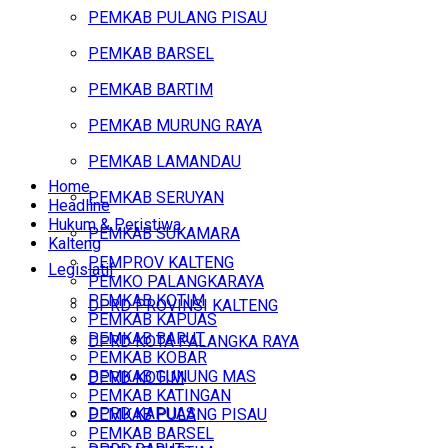
PEMKAB PULANG PISAU
PEMKAB BARSEL
PEMKAB BARTIM
PEMKAB MURUNG RAYA
PEMKAB LAMANDAU
Home
PEMKAB SERUYAN
Headline
Hukum & Peristiwa
PEMKAB SUKAMARA
Kalteng
PEMPROV KALTENG
Legislatif
PEMKO PALANGKARAYA
PEMKAB KOTIM
DPRD PROVINSI KALTENG
PEMKAB KAPUAS
PEMKAB BARUT
DPRD KOTA PALANGKA RAYA
PEMKAB KOBAR
PEMKAB GUNUNG MAS
DPRD KOTIM
PEMKAB KATINGAN
DPRD KAPUAS
PEMKAB PULANG PISAU
PEMKAB BARSEL