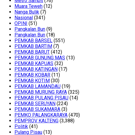
Metro Sampit
(76)
Muara Teweh
(12)
Nanga Bulik
(7)
Nasional
(341)
OPINI
(51)
Pangkalan Bun
(9)
Pangkalan Bun
(18)
PEMKAB BARSEL
(551)
PEMKAB BARTIM
(7)
PEMKAB BARUT
(412)
PEMKAB GUNUNG MAS
(13)
PEMKAB KAPUAS
(32)
PEMKAB KATINGAN
(17)
PEMKAB KOBAR
(11)
PEMKAB KOTIM
(30)
PEMKAB LAMANDAU
(19)
PEMKAB MURUNG RAYA
(325)
PEMKAB PULANG PISAU
(14)
PEMKAB SERUYAN
(224)
PEMKAB SUKAMARA
(3)
PEMKO PALANGKARAYA
(470)
PEMPROV KALTENG
(3,388)
Politik
(41)
Pulang Pisau
(13)