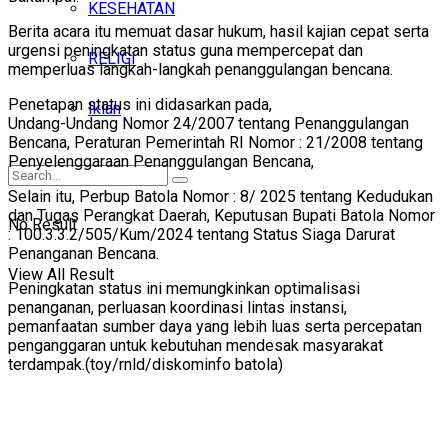
KESEHATAN
Berita acara itu memuat dasar hukum, hasil kajian cepat serta
urgensi peningkatan status guna mempercepat dan
RELIGI
memperluas langkah-langkah penanggulangan bencana.
Penetapan status ini didasarkan pada,
Iklan
Undang-Undang Nomor 24/2007 tentang Penanggulangan
Bencana, Peraturan Pemerintah RI Nomor : 21/2008 tentang
Penyelenggaraan Penanggulangan Bencana,
Selain itu, Perbup Batola Nomor : 8/ 2025 tentang Kedudukan
dan Tugas Perangkat Daerah, Keputusan Bupati Batola Nomor
No Result
: 100.3.3.2/505/Kum/2024 tentang Status Siaga Darurat
Penanganan Bencana.
View All Result
Peningkatan status ini memungkinkan optimalisasi
penanganan, perluasan koordinasi lintas instansi,
pemanfaatan sumber daya yang lebih luas serta percepatan
penganggaran untuk kebutuhan mendesak masyarakat
terdampak.(toy/rnld/diskominfo batola)