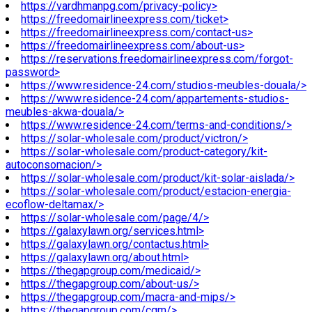
https://vardhmanpg.com/privacy-policy>
https://freedomairlineexpress.com/ticket>
https://freedomairlineexpress.com/contact-us>
https://freedomairlineexpress.com/about-us>
https://reservations.freedomairlineexpress.com/forgot-
password>
https://www.residence-24.com/studios-meubles-douala/>
https://www.residence-24.com/appartements-studios-
meubles-akwa-douala/>
https://www.residence-24.com/terms-and-conditions/>
https://solar-wholesale.com/product/victron/>
https://solar-wholesale.com/product-category/kit-
autoconsomacion/>
https://solar-wholesale.com/product/kit-solar-aislada/>
https://solar-wholesale.com/product/estacion-energia-
ecoflow-deltamax/>
https://solar-wholesale.com/page/4/>
https://galaxylawn.org/services.html>
https://galaxylawn.org/contactus.html>
https://galaxylawn.org/about.html>
https://thegapgroup.com/medicaid/>
https://thegapgroup.com/about-us/>
https://thegapgroup.com/macra-and-mips/>
https://thegapgroup.com/cqm/>