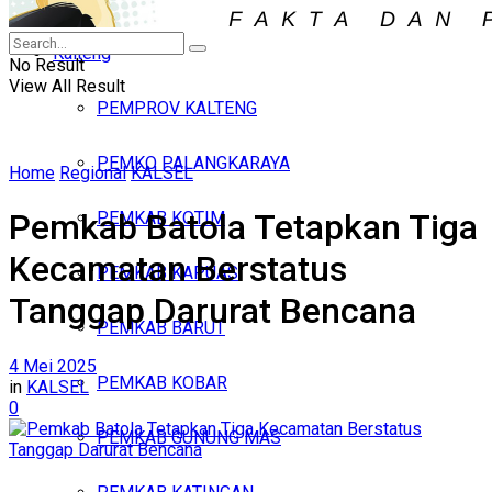
Iklan
Kalteng
Minggu, Agustus 9, 2026
No Result
View All Result
PEMPROV KALTENG
PEMKO PALANGKARAYA
Home
Regional
KALSEL
Pemkab Batola Tetapkan Tiga
PEMKAB KOTIM
Kecamatan Berstatus
PEMKAB KAPUAS
Tanggap Darurat Bencana
PEMKAB BARUT
4 Mei 2025
PEMKAB KOBAR
in
KALSEL
0
PEMKAB GUNUNG MAS