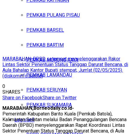
PEMKAB KATINGAN
PEMKAB PULANG PISAU
PEMKAB BARSEL
PEMKAB BARTIM
MARABAHAN-BPBD setempat menyelenggarakan Rakor
PEMKAB MURUNG RAYA
Lintas Sektor Penentuan Status Tanggap Darurat Bencana, di
Aula Bahalap Kantor Bupati stempat, Jum'at (02/05/2025).
PEMKAB LAMANDAU
(diskominfo batola)
0
PEMKAB SERUYAN
SHARES
Share on Facebook
Share on Twitter
PEMKAB SUKAMARA
MARABAHAN,Borneodaily.co.id-
Pemerintah Kabupaten Barito Kuala (Pemkab Batola),
Kalimantan Selatan melalui Badan Penanggulangan Bencana
Legislatif
Daerah (BPBD) menyelenggarakan Rapat Koordinasi Lintas
Sektor Penentuan Status Tanggap Darurat Bencana, di Aula