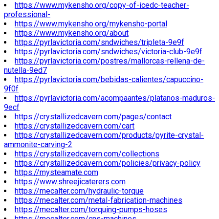
https://www.mykensho.org/copy-of-icedc-teacher-
professional-
https://www.mykensho.org/mykensho-portal
https://www.mykensho.org/about
https://pyrlavictoria.com/sndwiches/tripleta-9e9f
https://pyrlavictoria.com/sndwiches/victoria-club-9e9f
https://pyrlavictoria.com/postres/mallorcas-rellena-de-
nutella-9ed7
https://pyrlavictoria.com/bebidas-calientes/capuccino-
9f0f
https://pyrlavictoria.com/acompaantes/platanos-maduros-
9ecf
https://crystallizedcavern.com/pages/contact
https://crystallizedcavern.com/cart
https://crystallizedcavern.com/products/pyrite-crystal-
ammonite-carving-2
https://crystallizedcavern.com/collections
https://crystallizedcavern.com/policies/privacy-policy
https://mysteamate.com
https://www.shreejicaterers.com
https://mecalter.com/hydraulic-torque
https://mecalter.com/metal-fabrication-machines
https://mecalter.com/torquing-pumps-hoses
https://mecalter.com/cns-machines