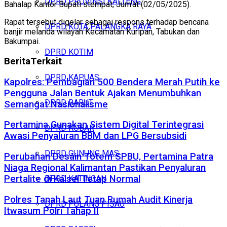
DPRD PROVINSI KALTENG
Bahalap Kantor Bupati stempat, Jum’at (02/05/2025).
Rapat tersebut digelar sebagai respons terhadap bencana
DPRD KOTA PALANGKA RAYA
banjir melanda wilayah Kecamatan Kuripan, Tabukan dan
Bakumpai.
DPRD KOTIM
Berita
Terkait
DPRD KAPUAS
Kapolres: Pembagian 500 Bendera Merah Putih ke
Pengguna Jalan Bentuk Ajakan Menumbuhkan
DPRD BARUT
Semangat Nasionalisme
Pertamina Gunakan Sistem Digital Terintegrasi
DPRD KOBAR
Awasi Penyaluran BBM dan LPG Bersubsidi
DPRD GUNUNG MAS
Perubahan Desain Totem SPBU, Pertamina Patra
Niaga Regional Kalimantan Pastikan Penyaluran
Pertalite di Kalsel Tetap Normal
DPRD KATINGAN
Polres Tanah Laut Tuan Rumah Audit Kinerja
DPRD PULANG PISAU
Itwasum Polri Tahap II