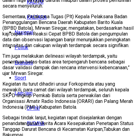
dalam fase tanggap darurat maupun dalam proses pemulihan
KALTIM
secara menyeluruh.
Sementara, Pelaksana Tugas (Plt) Kepala Pelaksana Badan
KALTARA
Penanggulangan Bencana Daerah Kabupaten Barito Kuala
(BPBD Batola), Mirwan Siregar, mengatakan, berdasarkan hasil
Nasional
kaji cepat Tim Reaksi Cepat BPBD Batola dan pengumpulan
data dan observasi lapangan banjir menunjukkan peningkatan
intensitas dan cakupan wilayah terdampak secara signifikan.
Politik
Tim juga melakukan delineasi wilayah terdampak, yaitu
penentuan batas-batas area terpengaruh bencana sebagai
Ekonomi
dasar validasi dampak dan rencana intervensi kebencanaan,”
ujar Mirwan Siregar.
Sport
Kegiatan itu turut dihadiri unsur Forkopimda atau yang
mewakili, para camat dari wilayah terdampak, seluruh kepala
Lain-lain
SKPD lingkup Pemkab Batola serta perwakilan dari
Organisasi Amatir Radio Indonesia (ORARI) dan Palang Merah
Indonesia (PMI ) Kabupaten Batola.
OPINI
Sebagai tindak lanjut, kegiatan rapat disejalankan dengan
penandatanganan Berita Acara Kesepakatan Penetapan Status
BUDAYA
Tanggap Darurat Bencana di Kecamatan Kuripan,Tabukan dan
Bakumpai.