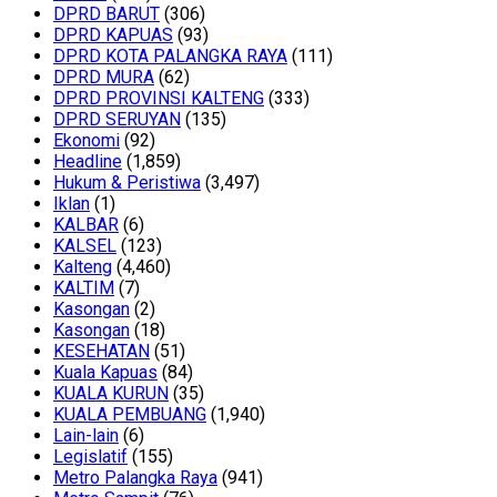
DPRD BARUT
(306)
DPRD KAPUAS
(93)
DPRD KOTA PALANGKA RAYA
(111)
DPRD MURA
(62)
DPRD PROVINSI KALTENG
(333)
DPRD SERUYAN
(135)
Ekonomi
(92)
Headline
(1,859)
Hukum & Peristiwa
(3,497)
Iklan
(1)
KALBAR
(6)
KALSEL
(123)
Kalteng
(4,460)
KALTIM
(7)
Kasongan
(2)
Kasongan
(18)
KESEHATAN
(51)
Kuala Kapuas
(84)
KUALA KURUN
(35)
KUALA PEMBUANG
(1,940)
Lain-lain
(6)
Legislatif
(155)
Metro Palangka Raya
(941)