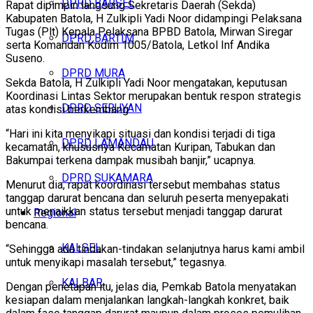
DPRD BARSEL
Rapat dipimpin langsung Sekretaris Daerah (Sekda)
Kabupaten Batola, H Zulkipli Yadi Noor didampingi Pelaksana
Tugas (Plt) Kepala Pelaksana BPBD Batola, Mirwan Siregar
DPRD BARTIM
serta Komandan Kodim 1005/Batola, Letkol Inf Andika
Suseno.
DPRD MURA
Sekda Batola, H Zulkipli Yadi Noor mengatakan, keputusan
Koordinasi Lintas Sektor merupakan bentuk respon strategis
DPRD SERUYAN
atas kondisi berkembang.
“Hari ini kita menyikapi situasi dan kondisi terjadi di tiga
DPRD LAMANDAU
kecamatan, khususnya Kecamatan Kuripan, Tabukan dan
Bakumpai terkena dampak musibah banjir,” ucapnya.
DPRD SUKAMARA
Menurut dia, rapat koordinasi tersebut membahas status
tanggap darurat bencana dan seluruh peserta menyepakati
untuk menaikkan status tersebut menjadi tanggap darurat
Regional
bencana.
KALSEL
“Sehingga ada tindakan-tindakan selanjutnya harus kami ambil
untuk menyikapi masalah tersebut,” tegasnya.
KALBAR
Dengan penetapan itu, jelas dia, Pemkab Batola menyatakan
kesiapan dalam menjalankan langkah-langkah konkret, baik