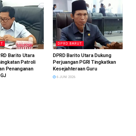
UT
DPRD BARUT
RD Barito Utara
DPRD Barito Utara Dukung
ngkatan Patroli
Perjuangan PGRI Tingkatkan
dan Penanganan
Kesejahteraan Guru
DGJ
6 JUNI 2026