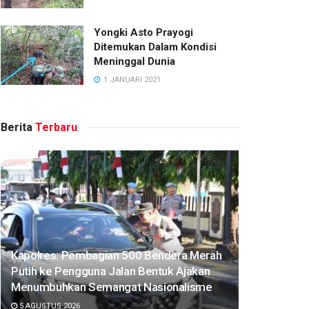
Yongki Asto Prayogi
Ditemukan Dalam Kondisi
Meninggal Dunia
1 JANUARI 2021
Berita
Terbaru
Kapolres: Pembagian 500 Bendera Merah
Putih ke Pengguna Jalan Bentuk Ajakan
Menumbuhkan Semangat Nasionalisme
5 AGUSTUS 2026