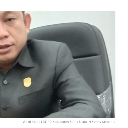
Wakil Ketua I DPRD Kabupaten Barito Utara, H Benny Siswanto