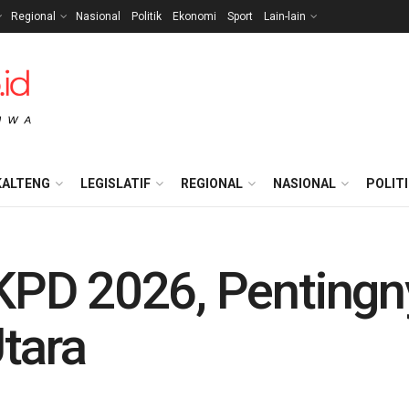
Regional
Nasional
Politik
Ekonomi
Sport
Lain-lain
KALTENG
LEGISLATIF
REGIONAL
NASIONAL
POLIT
PD 2026, Pentingny
tara