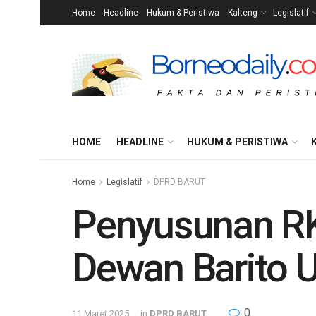
Home
Headline
Hukum & Peristiwa
Kalteng
Legislatif
HOME
HEADLINE
HUKUM & PERISTIWA
Home
Legislatif
DPRD BARUT
Penyusunan RK
Dewan Barito U
0
11 Maret 2025
in
DPRD BARUT