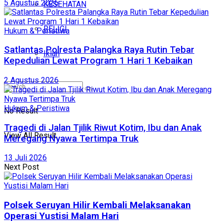
5 Agustus 2026
KESEHATAN
RELIGI
Hukum & Peristiwa
Satlantas Polresta Palangka Raya Rutin Tebar
Iklan
Kepedulian Lewat Program 1 Hari 1 Kebaikan
2 Agustus 2026
Hukum & Peristiwa
No Result
Tragedi di Jalan Tjilik Riwut Kotim, Ibu dan Anak
View All Result
Meregang Nyawa Tertimpa Truk
13 Juli 2026
Next Post
Polsek Seruyan Hilir Kembali Melaksanakan
Operasi Yustisi Malam Hari