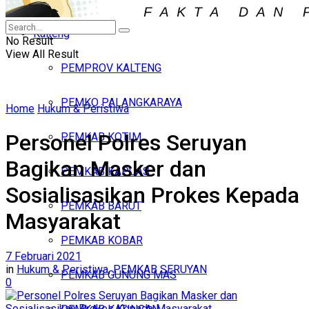
Iklan
Kalteng
Jumat, Agustus 7, 2026
No Result
View All Result
PEMPROV KALTENG
PEMKO PALANGKARAYA
Home
Hukum & Peristiwa
Personel Polres Seruyan
PEMKAB KOTIM
Bagikan Masker dan
PEMKAB KAPUAS
Sosialisasikan Prokes Kepada
PEMKAB BARUT
Masyarakat
PEMKAB KOBAR
7 Februari 2021
in
Hukum & Peristiwa
,
PEMKAB SERUYAN
PEMKAB GUNUNG MAS
0