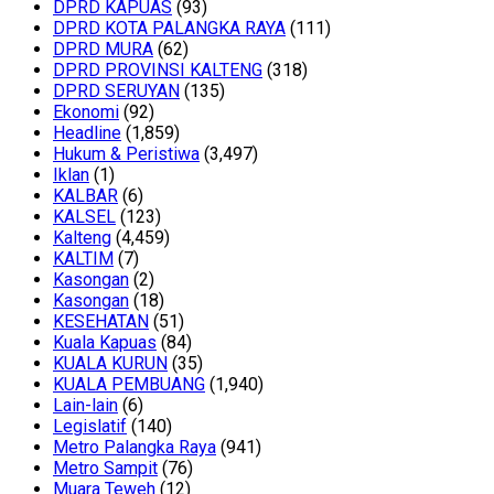
DPRD KAPUAS
(93)
DPRD KOTA PALANGKA RAYA
(111)
DPRD MURA
(62)
DPRD PROVINSI KALTENG
(318)
DPRD SERUYAN
(135)
Ekonomi
(92)
Headline
(1,859)
Hukum & Peristiwa
(3,497)
Iklan
(1)
KALBAR
(6)
KALSEL
(123)
Kalteng
(4,459)
KALTIM
(7)
Kasongan
(2)
Kasongan
(18)
KESEHATAN
(51)
Kuala Kapuas
(84)
KUALA KURUN
(35)
KUALA PEMBUANG
(1,940)
Lain-lain
(6)
Legislatif
(140)
Metro Palangka Raya
(941)
Metro Sampit
(76)
Muara Teweh
(12)