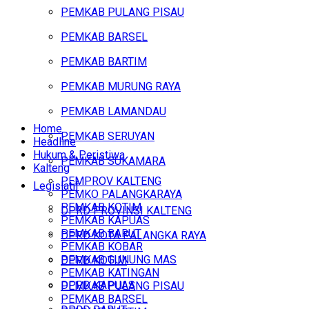
PEMKAB PULANG PISAU
PEMKAB BARSEL
PEMKAB BARTIM
PEMKAB MURUNG RAYA
PEMKAB LAMANDAU
Home
PEMKAB SERUYAN
Headline
Hukum & Peristiwa
PEMKAB SUKAMARA
Kalteng
PEMPROV KALTENG
Legislatif
PEMKO PALANGKARAYA
PEMKAB KOTIM
DPRD PROVINSI KALTENG
PEMKAB KAPUAS
PEMKAB BARUT
DPRD KOTA PALANGKA RAYA
PEMKAB KOBAR
PEMKAB GUNUNG MAS
DPRD KOTIM
PEMKAB KATINGAN
DPRD KAPUAS
PEMKAB PULANG PISAU
PEMKAB BARSEL