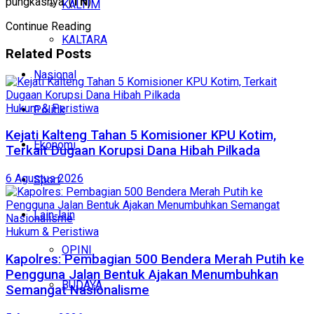
pungkasnya. (
TN
)
KALTIM
Continue Reading
KALTARA
Related
Posts
Nasional
Hukum & Peristiwa
Politik
Kejati Kalteng Tahan 5 Komisioner KPU Kotim,
Ekonomi
Terkait Dugaan Korupsi Dana Hibah Pilkada
6 Agustus 2026
Sport
Lain-lain
Hukum & Peristiwa
OPINI
Kapolres: Pembagian 500 Bendera Merah Putih ke
Pengguna Jalan Bentuk Ajakan Menumbuhkan
BUDAYA
Semangat Nasionalisme