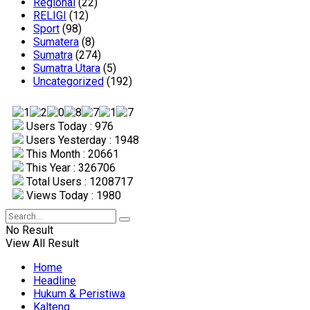
Regional
(22)
RELIGI
(12)
Sport
(98)
Sumatera
(8)
Sumatra
(274)
Sumatra Utara
(5)
Uncategorized
(192)
Users Today : 976
Users Yesterday : 1948
This Month : 20661
This Year : 326706
Total Users : 1208717
Views Today : 1980
No Result
View All Result
Home
Headline
Hukum & Peristiwa
Kalteng