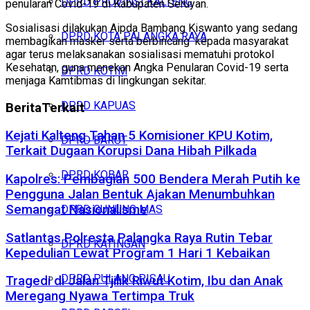
DPRD PROVINSI KALTENG
penularan Covid-19 di Kabupaten Seruyan.
Sosialisasi dilakukan Aipda Bambang Kiswanto yang sedang
DPRD KOTA PALANGKA RAYA
membagikan masker serta berbincang kepada masyarakat
agar terus melaksanakan sosialisasi mematuhi protokol
Kesehatan, guna menekan Angka Penularan Covid-19 serta
DPRD KOTIM
menjaga Kamtibmas di lingkungan sekitar.
DPRD KAPUAS
Berita
Terkait
Kejati Kalteng Tahan 5 Komisioner KPU Kotim,
DPRD BARUT
Terkait Dugaan Korupsi Dana Hibah Pilkada
DPRD KOBAR
Kapolres: Pembagian 500 Bendera Merah Putih ke
Pengguna Jalan Bentuk Ajakan Menumbuhkan
Semangat Nasionalisme
DPRD GUNUNG MAS
Satlantas Polresta Palangka Raya Rutin Tebar
DPRD KATINGAN
Kepedulian Lewat Program 1 Hari 1 Kebaikan
DPRD PULANG PISAU
Tragedi di Jalan Tjilik Riwut Kotim, Ibu dan Anak
Meregang Nyawa Tertimpa Truk