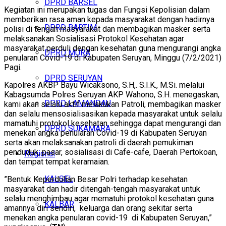
DPRD BARSEL
Kegiatan ini merupakan tugas dan Fungsi Kepolisian dalam
memberikan rasa aman kepada masyarakat dengan hadirnya
DPRD BARTIM
polisi di tengah masyarakat dan membagikan masker serta
melaksanakan Sosialisasi Protokol Kesehatan agar
masyarakat perduli dengan kesehatan guna mengurangi angka
DPRD MURA
penularan Covid-19 di Kabupaten Seruyan, Minggu (7/2/2021)
Pagi.
DPRD SERUYAN
Kapolres AKBP Bayu Wicaksono, S.H,. S.I.K., M.Si. melalui
Kabagsumda Polres Seruyan AKP Wahono, S.H. menegaskan,
DPRD LAMANDAU
kami akan selalu aktif melakukan Patroli, membagikan masker
dan selalu mensosialisasikan kepada masyarakat untuk selalu
mamatuhi protokol kesehatan sehingga dapat mengurangi dan
DPRD SUKAMARA
menekan angka penularan Covid-19 di Kabupaten Seruyan
serta akan melaksanakan patroli di daerah pemukiman
penduduk, pasar, sosialisasi di Cafe-cafe, Daerah Pertokoan,
Regional
dan tempat tempat keramaian.
KALSEL
”Bentuk Keperdulian Besar Polri terhadap kesehatan
masyarakat dan hadir ditengah-tengah masyarakat untuk
selalu menghimbau agar mematuhi protokol kesehatan guna
KALBAR
amannya diri sendiri, keluarga dan orang sekitar serta
menekan angka penularan covid-19 di Kabupaten Seruyan,”