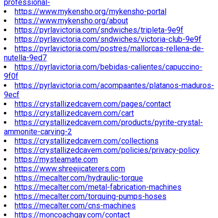
professional-
https://www.mykensho.org/mykensho-portal
https://www.mykensho.org/about
https://pyrlavictoria.com/sndwiches/tripleta-9e9f
https://pyrlavictoria.com/sndwiches/victoria-club-9e9f
https://pyrlavictoria.com/postres/mallorcas-rellena-de-
nutella-9ed7
https://pyrlavictoria.com/bebidas-calientes/capuccino-
9f0f
https://pyrlavictoria.com/acompaantes/platanos-maduros-
9ecf
https://crystallizedcavern.com/pages/contact
https://crystallizedcavern.com/cart
https://crystallizedcavern.com/products/pyrite-crystal-
ammonite-carving-2
https://crystallizedcavern.com/collections
https://crystallizedcavern.com/policies/privacy-policy
https://mysteamate.com
https://www.shreejicaterers.com
https://mecalter.com/hydraulic-torque
https://mecalter.com/metal-fabrication-machines
https://mecalter.com/torquing-pumps-hoses
https://mecalter.com/cns-machines
https://moncoachgay.com/contact