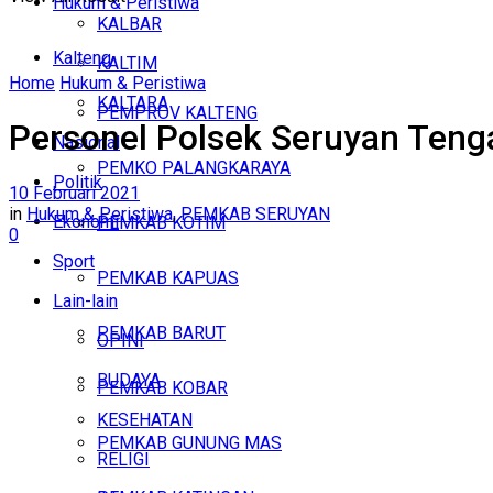
Hukum & Peristiwa
KALBAR
Kalteng
KALTIM
Home
Hukum & Peristiwa
KALTARA
PEMPROV KALTENG
Personel Polsek Seruyan Teng
Nasional
PEMKO PALANGKARAYA
Politik
10 Februari 2021
in
Hukum & Peristiwa
,
PEMKAB SERUYAN
Ekonomi
PEMKAB KOTIM
0
Sport
PEMKAB KAPUAS
Lain-lain
PEMKAB BARUT
OPINI
BUDAYA
PEMKAB KOBAR
KESEHATAN
PEMKAB GUNUNG MAS
RELIGI