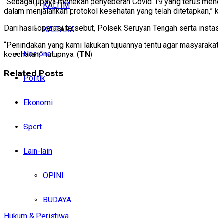
“Sebagai upaya menekan penyeberan Covid 19 yang terus meneru
KALTIM
dalam menjalankan protokol kesehatan yang telah ditetapkan,” k
Dari hasil operasi tersebut, Polsek Seruyan Tengah serta insta
KALTARA
“Penindakan yang kami lakukan tujuannya tentu agar masyaraka
Nasional
kesehatan,” tutupnya. (
TN
)
Related
Posts
Politik
Ekonomi
Sport
Lain-lain
OPINI
BUDAYA
Hukum & Peristiwa