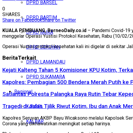
DPRD BARSEL
0
SHARES
DPRD BARTIM
Share on Facebook
Share on Twitter
KUALA PEMBUANG, BorneoDaily.co.id
– Pandemi Covid-19 ya
DPRD MURA
menggelar Operasi Yustisi Protokol Kesehatan, Rabu (10/02/2
Operasi Yustisi protokol kesehatan kali ini digelar di sekitar
DPRD SERUYAN
Berita
Terkait
DPRD LAMANDAU
Kejati Kalteng Tahan 5 Komisioner KPU Kotim, Terka
DPRD SUKAMARA
Kapolres: Pembagian 500 Bendera Merah Putih ke
Regional
Satlantas Polresta Palangka Raya Rutin Tebar Kepe
Tragedi di Jalan Tjilik Riwut Kotim, Ibu dan Anak 
KALSEL
Kapolres Seruyan AKBP Bayu Wicaksono melalui Kapolsek Seru
KALBAR
Corona yang dikhawatirkan meningkat setiap harinya.