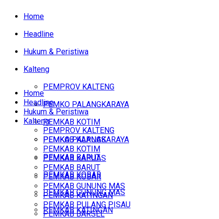
Home
Headline
Hukum & Peristiwa
Kalteng
PEMPROV KALTENG
Home
Headline
PEMKO PALANGKARAYA
Hukum & Peristiwa
Kalteng
PEMKAB KOTIM
PEMPROV KALTENG
PEMKAB KAPUAS
PEMKO PALANGKARAYA
PEMKAB KOTIM
PEMKAB BARUT
PEMKAB KAPUAS
PEMKAB BARUT
PEMKAB KOBAR
PEMKAB KOBAR
PEMKAB GUNUNG MAS
PEMKAB GUNUNG MAS
PEMKAB KATINGAN
PEMKAB PULANG PISAU
PEMKAB KATINGAN
PEMKAB BARSEL