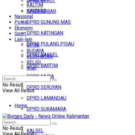
DPRD BARUT
KALTIM
KALTARA
DPRD KOBAR
Nasional
Politik
DPRD GUNUNG MAS
Ekonomi
DPRD KATINGAN
Sport
Lain-lain
DPRD PULANG PISAU
OPINI
BUDAYA
DPRD BARSEL
KESEHATAN
RELIGI
DPRD BARTIM
Iklan
DPRD MURA
No Result
DPRD SERUYAN
View All Result
DPRD LAMANDAU
Home
DPRD SUKAMARA
Regional
Headline
No Result
KALSEL
View All Result