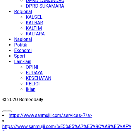
DPRD LAMANDAU
DPRD SUKAMARA
Regional
KALSEL
KALBAR
KALTIM
KALTARA
Nasional
Politik
Ekonomi
Sport
Lain-lain
OPINI
BUDAYA
KESEHATAN
RELIGI
Iklan
© 2020 Borneodaily
https://www.sanmujii.com/services-7/a>
https://www.sanmujii.com/%E5%85%A7%E5%9C%A8%E5%A