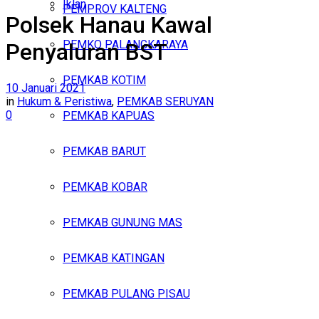
Iklan
PEMPROV KALTENG
Polsek Hanau Kawal
Jumat, Agustus 7, 2026
PEMKO PALANGKARAYA
Penyaluran BST
PEMKAB KOTIM
10 Januari 2021
in
Hukum & Peristiwa
,
PEMKAB SERUYAN
0
PEMKAB KAPUAS
PEMKAB BARUT
PEMKAB KOBAR
PEMKAB GUNUNG MAS
PEMKAB KATINGAN
PEMKAB PULANG PISAU