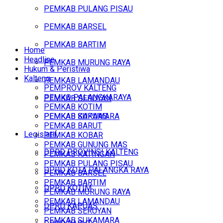
PEMKAB PULANG PISAU
PEMKAB BARSEL
PEMKAB BARTIM
Home
Headline
PEMKAB MURUNG RAYA
Hukum & Peristiwa
Kalteng
PEMKAB LAMANDAU
PEMPROV KALTENG
PEMKO PALANGKARAYA
PEMKAB SERUYAN
PEMKAB KOTIM
PEMKAB SUKAMARA
PEMKAB KAPUAS
PEMKAB BARUT
Legislatif
PEMKAB KOBAR
PEMKAB GUNUNG MAS
DPRD PROVINSI KALTENG
PEMKAB KATINGAN
PEMKAB PULANG PISAU
DPRD KOTA PALANGKA RAYA
PEMKAB BARSEL
PEMKAB BARTIM
DPRD KOTIM
PEMKAB MURUNG RAYA
PEMKAB LAMANDAU
DPRD KAPUAS
PEMKAB SERUYAN
PEMKAB SUKAMARA