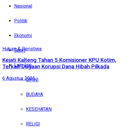
Nasional
Politik
Ekonomi
Hukum & Peristiwa
Sport
Kejati Kalteng Tahan 5 Komisioner KPU Kotim,
Lain-lain
Terkait Dugaan Korupsi Dana Hibah Pilkada
6 Agustus 2026
OPINI
BUDAYA
KESEHATAN
RELIGI