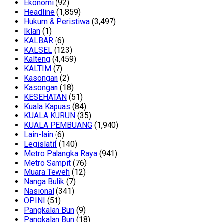
Ekonomi
(92)
Headline
(1,859)
Hukum & Peristiwa
(3,497)
Iklan
(1)
KALBAR
(6)
KALSEL
(123)
Kalteng
(4,459)
KALTIM
(7)
Kasongan
(2)
Kasongan
(18)
KESEHATAN
(51)
Kuala Kapuas
(84)
KUALA KURUN
(35)
KUALA PEMBUANG
(1,940)
Lain-lain
(6)
Legislatif
(140)
Metro Palangka Raya
(941)
Metro Sampit
(76)
Muara Teweh
(12)
Nanga Bulik
(7)
Nasional
(341)
OPINI
(51)
Pangkalan Bun
(9)
Pangkalan Bun
(18)