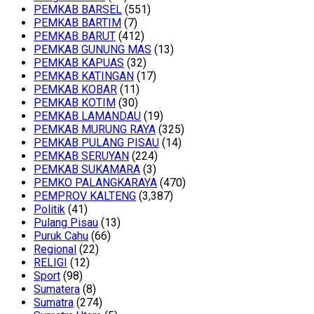
PEMKAB BARSEL
(551)
PEMKAB BARTIM
(7)
PEMKAB BARUT
(412)
PEMKAB GUNUNG MAS
(13)
PEMKAB KAPUAS
(32)
PEMKAB KATINGAN
(17)
PEMKAB KOBAR
(11)
PEMKAB KOTIM
(30)
PEMKAB LAMANDAU
(19)
PEMKAB MURUNG RAYA
(325)
PEMKAB PULANG PISAU
(14)
PEMKAB SERUYAN
(224)
PEMKAB SUKAMARA
(3)
PEMKO PALANGKARAYA
(470)
PEMPROV KALTENG
(3,387)
Politik
(41)
Pulang Pisau
(13)
Puruk Cahu
(66)
Regional
(22)
RELIGI
(12)
Sport
(98)
Sumatera
(8)
Sumatra
(274)