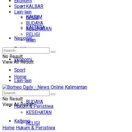
Ekonomi
Sport
KALBAR
Lain-lain
KALTIM
OPINI
BUDAYA
KALTARA
KESEHATAN
RELIGI
Nasional
Iklan
Politik
No Result
Ekonomi
View All Result
Sport
Home
Lain-lain
OPINI
Headline
No Result
BUDAYA
View All Result
Hukum & Peristiwa
KESEHATAN
Kalteng
RELIGI
Home
Hukum & Peristiwa