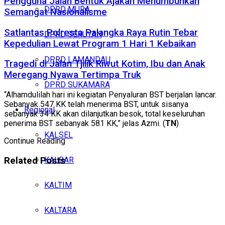
Pengguna Jalan Bentuk Ajakan Menumbuhkan
DPRD MURA
Semangat Nasionalisme
Satlantas Polresta Palangka Raya Rutin Tebar
DPRD SERUYAN
Kepedulian Lewat Program 1 Hari 1 Kebaikan
DPRD LAMANDAU
Tragedi di Jalan Tjilik Riwut Kotim, Ibu dan Anak
Meregang Nyawa Tertimpa Truk
DPRD SUKAMARA
“Alhamdulilah hari ini kegiatan Penyaluran BST berjalan lancar.
Sebanyak 547 KK telah menerima BST, untuk sisanya
Regional
sebanyak 34 KK akan dilanjutkan besok, total keseluruhan
penerima BST sebanyak 581 KK,” jelas Azmi. (
TN
)
KALSEL
Continue Reading
Related
Posts
KALBAR
KALTIM
KALTARA