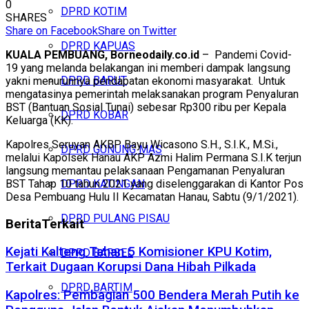
0
DPRD KOTIM
SHARES
Share on Facebook
Share on Twitter
DPRD KAPUAS
KUALA PEMBUANG, Borneodaily.co.id
– Pandemi Covid-
19 yang melanda belakangan ini memberi dampak langsung
DPRD BARUT
yakni menurunnya pendapatan ekonomi masyarakat. Untuk
mengatasinya pemerintah melaksanakan program Penyaluran
BST (Bantuan Sosial Tunai) sebesar Rp300 ribu per Kepala
DPRD KOBAR
Keluarga (KK).
Kapolres Seruyan AKBP Bayu Wicasono S.H., S.I.K., M.Si.,
DPRD GUNUNG MAS
melalui Kapolsek Hanau AKP Azmi Halim Permana S.I.K terjun
langsung memantau pelaksanaan Pengamanan Penyaluran
BST Tahap 10 tahun 2021 yang diselenggarakan di Kantor Pos
DPRD KATINGAN
Desa Pembuang Hulu II Kecamatan Hanau, Sabtu (9/1/2021).
DPRD PULANG PISAU
Berita
Terkait
Kejati Kalteng Tahan 5 Komisioner KPU Kotim,
DPRD BARSEL
Terkait Dugaan Korupsi Dana Hibah Pilkada
DPRD BARTIM
Kapolres: Pembagian 500 Bendera Merah Putih ke