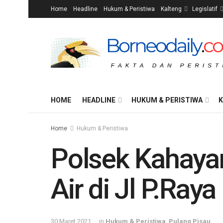
Home
Headline
Hukum & Peristiwa
Kalteng
Legislatif
HOME
HEADLINE
HUKUM & PERISTIWA
K
Home
Hukum & Peristiwa
Polsek Kahaya
Air di Jl P.Ray
30 Maret 2021
in
Hukum & Peristiwa
,
Pulang Pisau