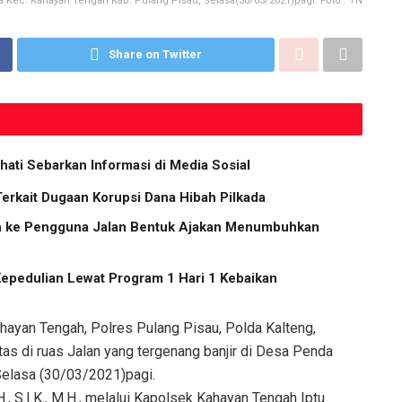
a Kec. Kahayan Tengah Kab. Pulang Pisau, Selasa(30/03/2021)pagi. Foto : TN
Share on Twitter
hati Sebarkan Informasi di Media Sosial
Terkait Dugaan Korupsi Dana Hibah Pilkada
ih ke Pengguna Jalan Bentuk Ajakan Menumbuhkan
Kepedulian Lewat Program 1 Hari 1 Kebaikan
ayan Tengah, Polres Pulang Pisau, Polda Kalteng,
tas di ruas Jalan yang tergenang banjir di Desa Penda
Selasa (30/03/2021)pagi.
., S.I.K., M.H., melalui Kapolsek Kahayan Tengah Iptu