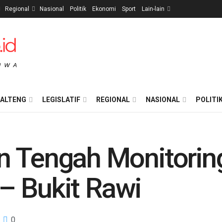
Regional
Nasional
Politik
Ekonomi
Sport
Lain-lain
ALTENG
LEGISLATIF
REGIONAL
NASIONAL
POLITI
n Tengah Monitoring
a – Bukit Rawi
0