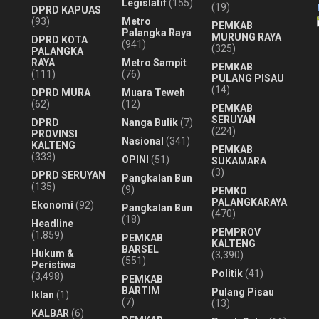
Legislatif
(155)
(19)
DPRD KAPUAS
(93)
Metro
PEMKAB
Palangka Raya
MURUNG RAYA
DPRD KOTA
(941)
(325)
PALANGKA
RAYA
Metro Sampit
PEMKAB
(111)
(76)
PULANG PISAU
(14)
DPRD MURA
Muara Teweh
(62)
(12)
PEMKAB
SERUYAN
DPRD
Nanga Bulik
(7)
(224)
PROVINSI
Nasional
(341)
KALTENG
PEMKAB
(333)
OPINI
(51)
SUKAMARA
(3)
DPRD SERUYAN
Pangkalan Bun
(135)
(9)
PEMKO
PALANGKARAYA
Ekonomi
(92)
Pangkalan Bun
(470)
(18)
Headline
PEMPROV
(1,859)
PEMKAB
KALTENG
BARSEL
Hukum &
(3,390)
(551)
Peristiwa
Politik
(41)
(3,498)
PEMKAB
BARTIM
Pulang Pisau
Iklan
(1)
(7)
(13)
KALBAR
(6)