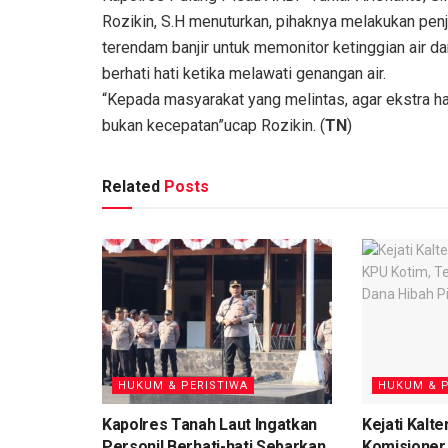
Rozikin, S.H menuturkan, pihaknya melakukan penj
terendam banjir untuk memonitor ketinggian air d
berhati hati ketika melawati genangan air.
“Kepada masyarakat yang melintas, agar ekstra ha
bukan kecepatan”ucap Rozikin. (
TN
)
Related
Posts
HUKUM & PERISTIWA
HUKUM & P
Kapolres Tanah Laut Ingatkan
Kejati Kalt
Personil Berhati-hati Sebarkan
Komisioner 