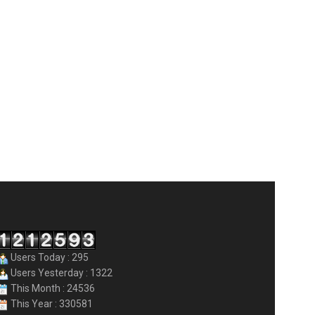
Users Today : 295
Users Yesterday : 1322
This Month : 24536
This Year : 330581