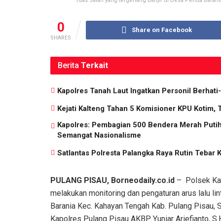
ruas Jalan yang tergenang banjir di Desa Penda Barani
0
Share on Facebook
SHARES
Berita
Terkait
Kapolres Tanah Laut Ingatkan Personil Berhati-
Kejati Kalteng Tahan 5 Komisioner KPU Kotim, 
Kapolres: Pembagian 500 Bendera Merah Put
Semangat Nasionalisme
Satlantas Polresta Palangka Raya Rutin Tebar 
PULANG PISAU, Borneodaily.co.id
– Polsek Kah
melakukan monitoring dan pengaturan arus lalu lin
Barania Kec. Kahayan Tengah Kab. Pulang Pisau, 
Kapolres Pulang Pisau AKBP Yuniar Ariefianto, S.H