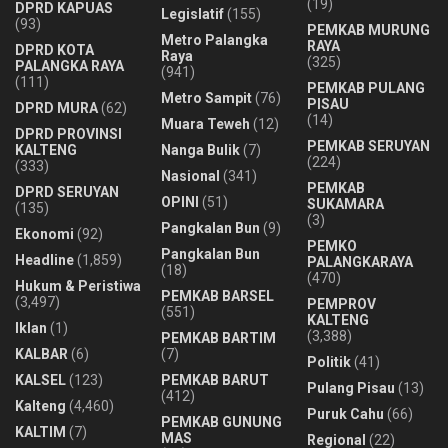
(19)
DPRD KAPUAS
Legislatif
(155)
(93)
PEMKAB MURUNG
Metro Palangka
RAYA
DPRD KOTA
Raya
(325)
PALANGKA RAYA
(941)
(111)
PEMKAB PULANG
Metro Sampit
(76)
PISAU
DPRD MURA
(62)
(14)
Muara Teweh
(12)
DPRD PROVINSI
PEMKAB SERUYAN
KALTENG
Nanga Bulik
(7)
(224)
(333)
Nasional
(341)
PEMKAB
DPRD SERUYAN
OPINI
(51)
SUKAMARA
(135)
(3)
Pangkalan Bun
(9)
Ekonomi
(92)
PEMKO
Pangkalan Bun
Headline
(1,859)
PALANGKARAYA
(18)
(470)
Hukum & Peristiwa
PEMKAB BARSEL
(3,497)
PEMPROV
(551)
KALTENG
Iklan
(1)
(3,388)
PEMKAB BARTIM
KALBAR
(6)
(7)
Politik
(41)
KALSEL
(123)
PEMKAB BARUT
Pulang Pisau
(13)
(412)
Kalteng
(4,460)
Puruk Cahu
(66)
PEMKAB GUNUNG
KALTIM
(7)
MAS
Regional
(22)