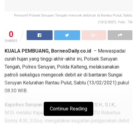
Personil Polsek Seruyan Tengah mencek debit air di Rantau Pulut, Sabtu
(13/2/2021). Foto : TN
0
SHARES
KUALA PEMBUANG, BorneoDaily.co.id
– Mewaspadai
curah hujan yang tinggi akhir-akhir ini, Polsek Seruyan
Tengah, Polres Seruyan, Polda Kalteng, melaksanakan
patroli sekaligus mengecek debit air di bantaran Sungai
Seruyan Kelurahan Rantau Pulut, Sabtu (13/02/2021) pukul
08.30 WIB.
Kapolres Seruyan AKBP Bayu Wicaksono, S.H., S.I.K.,
Continue Reading
M.Si. melalui Kapolsek Seruyan Tengah IPTU Robertus
Sonny A.W., S.Sos. mengatakan kegiatan pengecekan debit
air tersebut bukan tanpa alasan, mengingat curah hujan yang
beberapa waktu terakhir cukup tinggi,