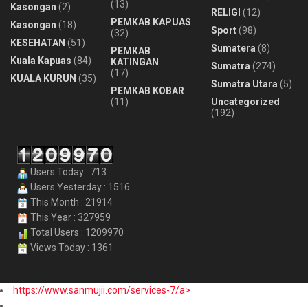
(13)
Kasongan
(2)
RELIGI
(12)
PEMKAB KAPUAS
Kasongan
(18)
Sport
(98)
(32)
KESEHATAN
(51)
Sumatera
(8)
PEMKAB
Kuala Kapuas
(84)
KATINGAN
Sumatra
(274)
(17)
KUALA KURUN
(35)
Sumatra Utara
(5)
PEMKAB KOBAR
(11)
Uncategorized
(192)
Users Today : 713
Users Yesterday : 1516
This Month : 21914
This Year : 327959
Total Users : 1209970
Views Today : 1361
https://www.sanmujii.com/services-7/a>