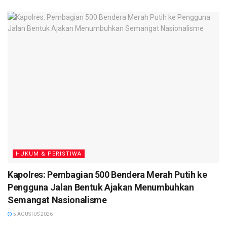
imbauan kepada warga yang tinggal di pinggir sungai untuk
selalu menjaga kebersihan dengan tidak membuang sampah
ke sungai serta tetap waspada dengan curah hujan yang
tinggi. (
TN
)
HUKUM & PERISTIWA
Kapolres: Pembagian 500 Bendera Merah Putih ke
Pengguna Jalan Bentuk Ajakan Menumbuhkan
Semangat Nasionalisme
5 AGUSTUS 2026