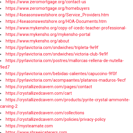
https://www.zeromortgage.org/contact-us
https://www.zeromortgage.org/homebuyers
https://4seasonswestshore.org/Service_Providers.htm
https://4seasonswestshore.org/HOA-Documents.htm
https://www.mykensho.org/copy-of-icedc-teacher-professional-
https://www.mykensho.org/mykensho-portal
https://www.mykensho.org/about
https://pyrlavictoria.com/sndwiches/tripleta-9e9f
https://pyrlavictoria.com/sndwiches/victoria-club-9e9f
https://pyrlavictoria.com/postres/mallorcas-rellena-de-nutella-
9ed7
https://pyrlavictoria.com/bebidas-calientes/capuccino-9f0f
https://pyrlavictoria.com/acompaantes/platanos-maduros-9ecf
https://crystallizedcavern.com/pages/contact
https://crystallizedcavern.com/cart
https://crystallizedcavern.com/products/pyrite-crystal-ammonite-
carving-2
https://crystallizedcavern.com/collections
https://crystallizedcavern.com/policies/privacy-policy
https://mysteamate.com
https://www.shreejicaterers.com