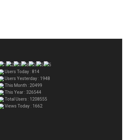
Users Today : 814
Users Yesterday : 1948
This Month : 20499
This Year : 326544
Total Users : 1208555
Views Today : 1662