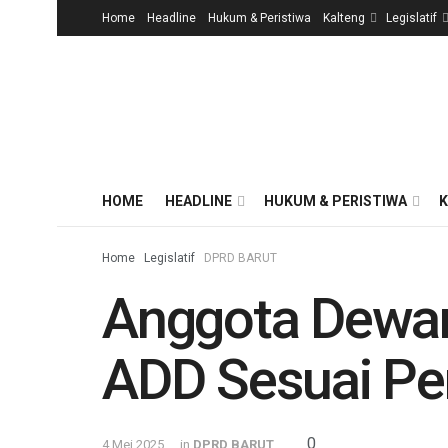
Home
Headline
Hukum & Peristiwa
Kalteng
Legislatif
HOME
HEADLINE
HUKUM & PERISTIWA
K
Home
Legislatif
DPRD BARUT
Anggota Dewan
ADD Sesuai Pe
0
4 Mei 2025
in
DPRD BARUT