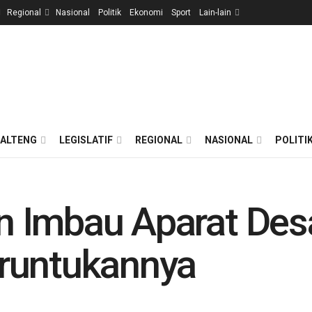
Regional
Nasional
Politik
Ekonomi
Sport
Lain-lain
ALTENG
LEGISLATIF
REGIONAL
NASIONAL
POLITI
 Imbau Aparat Desa
runtukannya