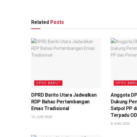
Related
Posts
DPRD BARUT
DPRD BAR
DPRD Barito Utara Jadwalkan
Anggota DP
RDP Bahas Pertambangan
Dukung Peni
Emas Tradisional
Satpol PP 
Terpadu O
10 JUNI 2026
8 JUNI 2026